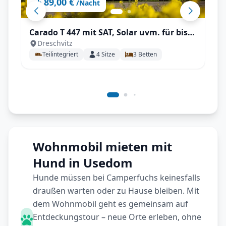
89,00 €
ab
/Nacht
Carado T 447 mit SAT, Solar uvm. für bis
Dreschvitz
zu 3 Personen!
Teilintegriert
4
Sitze
3
Betten
Wohnmobil mieten mit
Hund in Usedom
Hunde müssen bei Camperfuchs keinesfalls
draußen warten oder zu Hause bleiben. Mit
dem Wohnmobil geht es gemeinsam auf
Entdeckungstour – neue Orte erleben, ohne