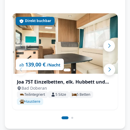
Direkt buchbar
139,00 €
ab
/Nacht
Joa 75T Einzelbetten, elk. Hubbett und
Bad Doberan
großer Wohnbereich für bis zu 5
Teilintegriert
5
Sitze
5
Betten
Personen
Haustiere