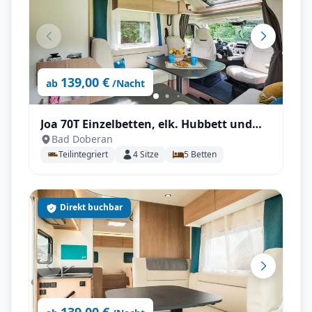
139,00 €
ab
/Nacht
Joa 70T Einzelbetten, elk. Hubbett und
Bad Doberan
großer Wohnbereich für bis zu 4
Teilintegriert
4
Sitze
5
Betten
Personen, unter 7m
Direkt buchbar