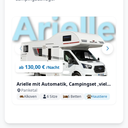
130,00 €
ab
/Nacht
Arielle mit Automatik, Campingset ,viel
Panketal
Staumöglichkeiten uvm.
Alkoven
6
Sitze
6
Betten
Haustiere