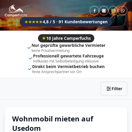
Direkt buchbar
Haustier erlaubt
Flexibel (±3 Tage)
Anhängerkupplung
4,8 / 5 · 91 Kundenbewertungen
★★★★★
Fahrzeugtyp
Vollintegriert
Kastenwagen
10 Jahre Camperfuchs
Nur geprüfte gewerbliche Vermieter
Alkoven
Teil-Integriert
keine Privatvermietung
Professionell gewartete Fahrzeuge
Wohnwagen
Vollkasko mit Selbstbeteiligung inklusive
Direkt beim Vermietbetrieb buchen
feste Ansprechpartner vor Ort
Zurücksetzen
Ergebnisse anzeigen
Filter
Wohnmobil mieten auf
Usedom