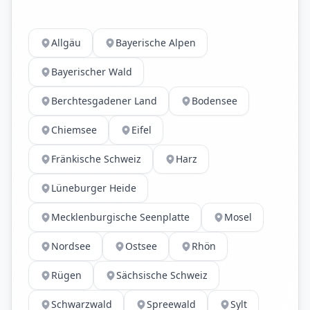
Allgäu
Bayerische Alpen
Bayerischer Wald
Berchtesgadener Land
Bodensee
Chiemsee
Eifel
Fränkische Schweiz
Harz
Lüneburger Heide
Mecklenburgische Seenplatte
Mosel
Nordsee
Ostsee
Rhön
Rügen
Sächsische Schweiz
Schwarzwald
Spreewald
Sylt