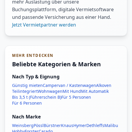
mehr Auslastung über unsere
Buchungsplattform, digitale Vermietsoftware
und passende Versicherung aus einer Hand.
Jetzt Vermietpartner werden
MEHR ENTDECKEN
Beliebte Kategorien & Marken
Nach Typ & Eignung
Günstig mieten
Campervan / Kastenwagen
Alkoven
Teilintegriert
Wohnwagen
Mit Hund
Mit Automatik
Bis 3,5 t (Führerschein B)
Für 5 Personen
Für 6 Personen
Nach Marke
Weinsberg
Pössl
Bürstner
Knaus
Hymer
Dethleffs
Malibu
Hobby
Forster
Carado