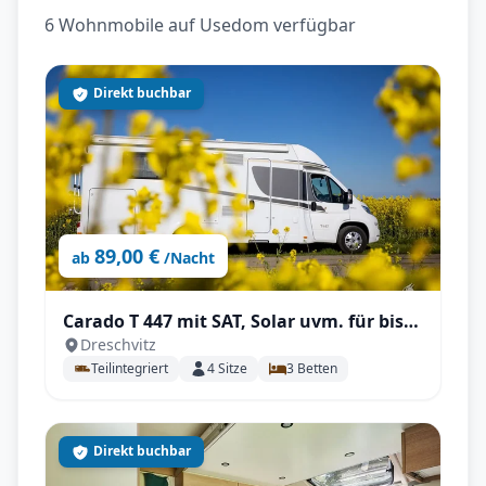
6 Wohnmobile auf Usedom verfügbar
Direkt buchbar
89,00 €
ab
/Nacht
Carado T 447 mit SAT, Solar uvm. für bis
Dreschvitz
zu 3 Personen!
Teilintegriert
4
Sitze
3
Betten
Direkt buchbar