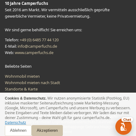
10 Jahre Camperfuchs
Seit 2016 am Markt. Wir vermitteln ausschließlich geprüfte
gewerbliche Vermieter, keine Privatvermietung.
Wir sind gerne behilflich! Sie erreichen uns:
Telefon
:
+49 (0) 6485 77 44 120
E-Mail
:
info@camperfuchs.de
Web:
www.camperfuchs.de
Beliebte Seiten
Wohnmobil mieten
Wohnmobil mieten nach Stadt
Standorte & Karte
Wohnmobil vermieten
Wir nutzen anonymisierte Statistik (PostHog, EU)
Cookies & Datenschutz.
inklusive maskierter Seitenaufzeichnung sowie Marketing-Messung
(Google, Microsoft), um Camperfuchs und unsere Werbung zu verbessern.
Deine Eingaben und Texte bleiben dabei verborgen. Wir laden das nur mit
Copyright © 2016-2026 Wohnmobilvermietung - CamperFuchs
deiner Zustimmung – deine Wahl gilt für ganz camperfuchs.de.
Chat
Impressum
AGB’s
Vermieter Login
Kontakt
Datenschutz
Zusatzversicherung
Datenschutz
Versicherungsvertrag widerrufen
Sitemap
Junge Gebrauchtwagen
Ablehnen
Akzeptieren
Angebot anfordern
Geschenkgutscheine