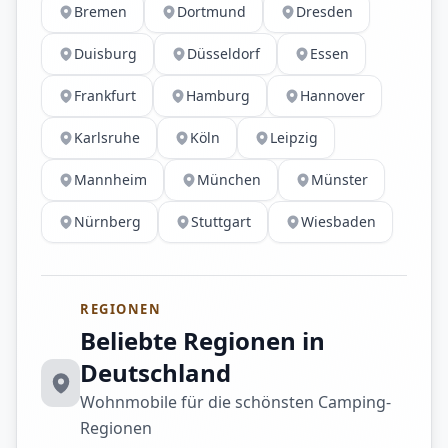
Bremen
Dortmund
Dresden
Duisburg
Düsseldorf
Essen
Frankfurt
Hamburg
Hannover
Karlsruhe
Köln
Leipzig
Mannheim
München
Münster
Nürnberg
Stuttgart
Wiesbaden
REGIONEN
Beliebte Regionen in
Deutschland
Wohnmobile für die schönsten Camping-
Regionen