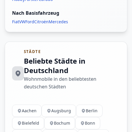
Nach Basisfahrzeug
Fiat
VW
Ford
Citroën
Mercedes
STÄDTE
Beliebte Städte in
Deutschland
Wohnmobile in den beliebtesten
deutschen Städten
Aachen
Augsburg
Berlin
Bielefeld
Bochum
Bonn