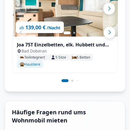
139,00 €
ab
/Nacht
Joa 75T Einzelbetten, elk. Hubbett und
Bad Doberan
großer Wohnbereich für bis zu 5
Teilintegriert
5
Sitze
5
Betten
Personen
Haustiere
Häufige Fragen rund ums
Wohnmobil mieten