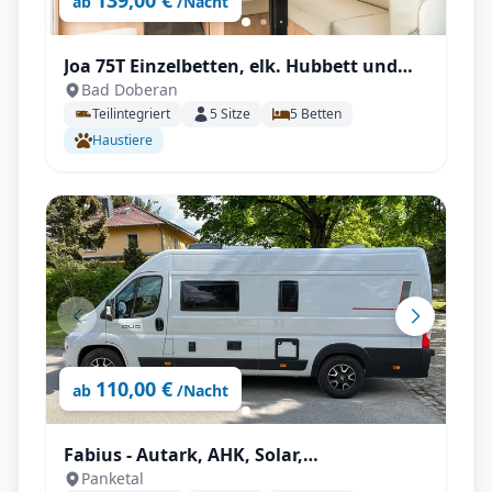
139,00 €
ab
/Nacht
Joa 75T Einzelbetten, elk. Hubbett und
Bad Doberan
großer Wohnbereich für bis zu 5
Teilintegriert
5
Sitze
5
Betten
Personen
Haustiere
110,00 €
ab
/Nacht
Fabius - Autark, AHK, Solar,
Panketal
Fahrradträger, Markise, Campingsset