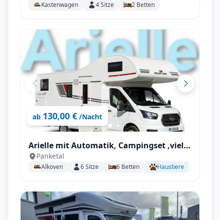
Kastenwagen
4
Sitze
2
Betten
uvm.
130,00 €
ab
/Nacht
Arielle mit Automatik, Campingset ,viel
Panketal
Staumöglichkeiten uvm.
Alkoven
6
Sitze
6
Betten
Haustiere