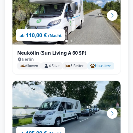
110,00 €
ab
/Nacht
Neukölln (Sun Living A 60 SP)
Berlin
Alkoven
4
Sitze
5
Betten
Haustiere