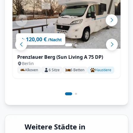
120,00 €
ab
/Nacht
Prenzlauer Berg (Sun Living A 75 DP)
Berlin
Alkoven
6
Sitze
6
Betten
Haustiere
Weitere Städte in