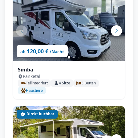
120,00 €
ab
/Nacht
Simba
Panketal
Teilintegriert
4
Sitze
3
Betten
Haustiere
Direkt buchbar