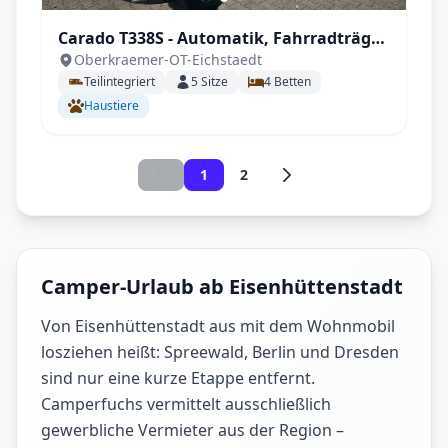
Carado T338S - Automatik, Fahrradträger,
Oberkraemer-OT-Eichstaedt
inkl. Sonderzubehör
Teilintegriert
5
Sitze
4
Betten
Haustiere
1
2
Camper-Urlaub ab Eisenhüttenstadt
Von Eisenhüttenstadt aus mit dem Wohnmobil
losziehen heißt: Spreewald, Berlin und Dresden
sind nur eine kurze Etappe entfernt.
Camperfuchs vermittelt ausschließlich
gewerbliche Vermieter aus der Region –