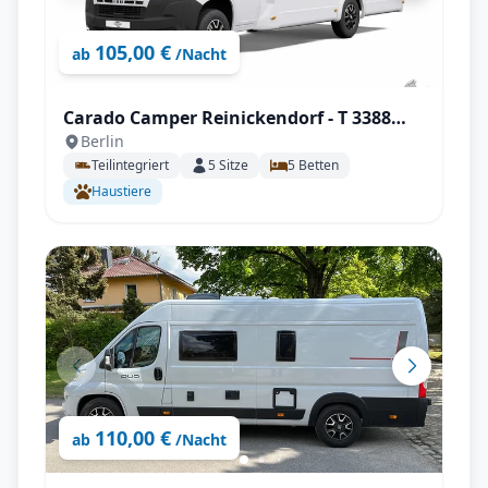
105,00 €
ab
/Nacht
Carado Camper Reinickendorf - T 3388
Berlin
Palmo Edition mit Solar uvm.
Teilintegriert
5
Sitze
5
Betten
Haustiere
110,00 €
ab
/Nacht