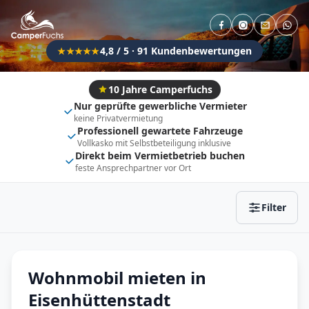
Direkt buchbar
Haustier erlaubt
Flexibel (±3 Tage)
Anhängerkupplung
4,8 / 5 · 91 Kundenbewertungen
★★★★★
Fahrzeugtyp
Vollintegriert
Kastenwagen
10 Jahre Camperfuchs
Nur geprüfte gewerbliche Vermieter
Alkoven
Teil-Integriert
keine Privatvermietung
Professionell gewartete Fahrzeuge
Wohnwagen
Vollkasko mit Selbstbeteiligung inklusive
Direkt beim Vermietbetrieb buchen
feste Ansprechpartner vor Ort
Zurücksetzen
Ergebnisse anzeigen
Filter
Wohnmobil mieten in
Eisenhüttenstadt