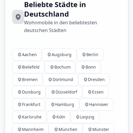
Beliebte Städte in
Deutschland
Wohnmobile in den beliebtesten
deutschen Städten
Aachen
Augsburg
Berlin
Bielefeld
Bochum
Bonn
Bremen
Dortmund
Dresden
Duisburg
Düsseldorf
Essen
Frankfurt
Hamburg
Hannover
Karlsruhe
Köln
Leipzig
Mannheim
München
Münster