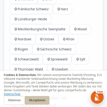
Fränkische Schweiz
Harz
Lüneburger Heide
Mecklenburgische Seenplatte
Mosel
Nordsee
Ostsee
Rhön
Rügen
Sächsische Schweiz
Schwarzwald
Spreewald
Sylt
Thüringer Wald
Usedom
Wir nutzen anonymisierte Statistik (PostHog, EU)
Cookies & Datenschutz.
inklusive maskierter Seitenaufzeichnung sowie Marketing-Messung
(Google, Microsoft), um Camperfuchs und unsere Werbung zu verbessern.
Deine Eingaben und Texte bleiben dabei verborgen. Wir laden das nur mit
BUNDESLÄNDER
deiner Zustimmung – deine Wahl gilt für ganz camperfuchs.de.
Chat
Datenschutz
Bundesländer in
Ablehnen
Akzeptieren
Deutschland