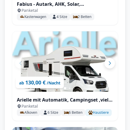
Fabius - Autark, AHK, Solar,
Panketal
Fahrradträger, Markise, Campingsset
Kastenwagen
4
Sitze
2
Betten
uvm.
130,00 €
ab
/Nacht
Arielle mit Automatik, Campingset ,viel
Panketal
Staumöglichkeiten uvm.
Alkoven
6
Sitze
6
Betten
Haustiere