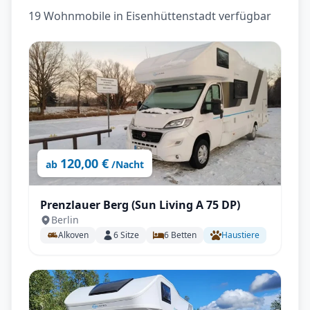
19 Wohnmobile in Eisenhüttenstadt verfügbar
120,00 €
ab
/Nacht
Prenzlauer Berg (Sun Living A 75 DP)
Berlin
Alkoven
6
Sitze
6
Betten
Haustiere