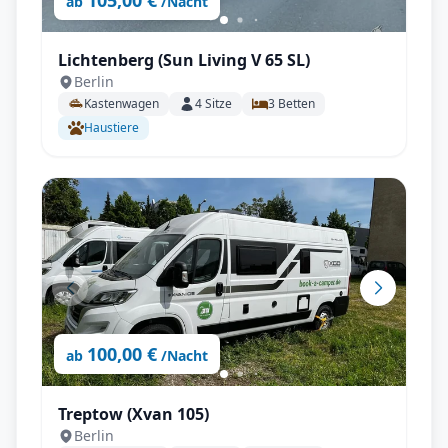
105,00 €
ab
/Nacht
Lichtenberg (Sun Living V 65 SL)
Berlin
Kastenwagen
4
Sitze
3
Betten
Haustiere
100,00 €
ab
/Nacht
Treptow (Xvan 105)
Berlin