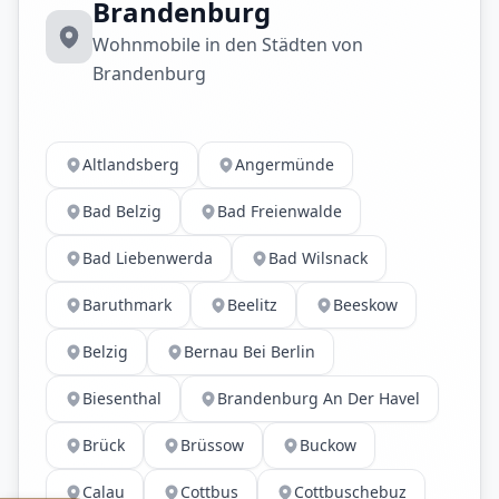
Brandenburg
Wohnmobile in den Städten von
Brandenburg
Altlandsberg
Angermünde
Bad Belzig
Bad Freienwalde
Bad Liebenwerda
Bad Wilsnack
Baruthmark
Beelitz
Beeskow
Belzig
Bernau Bei Berlin
Biesenthal
Brandenburg An Der Havel
Brück
Brüssow
Buckow
Calau
Cottbus
Cottbuschebuz