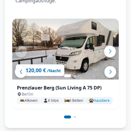
Campingausflüge.
120,00 €
ab
/Nacht
Prenzlauer Berg (Sun Living A 75 DP)
Berlin
Alkoven
6
Sitze
6
Betten
Haustiere