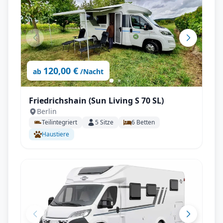
120,00 €
ab
/Nacht
Friedrichshain (Sun Living S 70 SL)
Berlin
Teilintegriert
5
Sitze
6
Betten
Haustiere