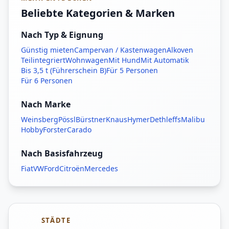
Beliebte Kategorien & Marken
Nach Typ & Eignung
Günstig mieten
Campervan / Kastenwagen
Alkoven
Teilintegriert
Wohnwagen
Mit Hund
Mit Automatik
Bis 3,5 t (Führerschein B)
Für 5 Personen
Für 6 Personen
Nach Marke
Weinsberg
Pössl
Bürstner
Knaus
Hymer
Dethleffs
Malibu
Hobby
Forster
Carado
Nach Basisfahrzeug
Fiat
VW
Ford
Citroën
Mercedes
STÄDTE