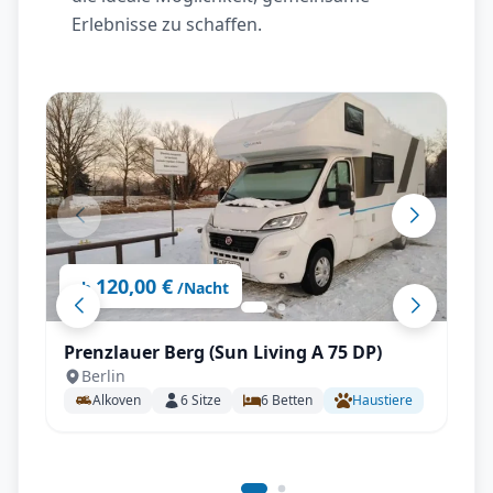
Erlebnisse zu schaffen.
120,00 €
ab
/Nacht
Prenzlauer Berg (Sun Living A 75 DP)
Berlin
Alkoven
6
Sitze
6
Betten
Haustiere