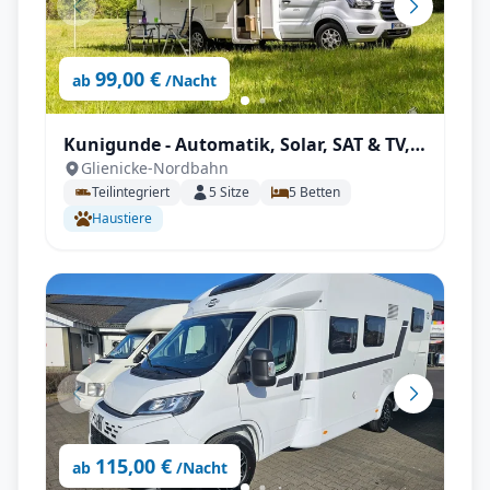
99,00 €
ab
/Nacht
Kunigunde - Automatik, Solar, SAT & TV,
Glienicke-Nordbahn
viel Platz
Teilintegriert
5
Sitze
5
Betten
Haustiere
115,00 €
ab
/Nacht