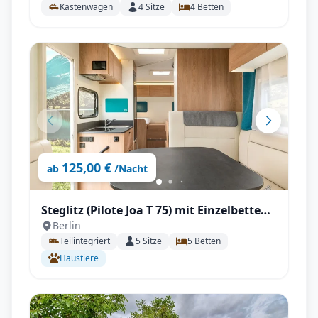
Kastenwagen
4
Sitze
4
Betten
125,00 €
ab
/Nacht
Steglitz (Pilote Joa T 75) mit Einzelbetten
Berlin
und großen Wohnbereich mit
Teilintegriert
5
Sitze
5
Betten
Rückfahrkamera, Fahrradträger, Markise
Haustiere
uvm.