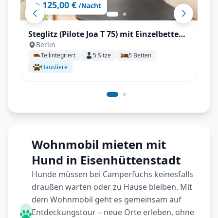
125,00 €
ab
/Nacht
Steglitz (Pilote Joa T 75) mit Einzelbetten
Berlin
und großen Wohnbereich mit
Teilintegriert
5
Sitze
5
Betten
Rückfahrkamera, Fahrradträger, Markise
Haustiere
uvm.
Wohnmobil mieten mit
Hund in Eisenhüttenstadt
Hunde müssen bei Camperfuchs keinesfalls
draußen warten oder zu Hause bleiben. Mit
dem Wohnmobil geht es gemeinsam auf
Entdeckungstour – neue Orte erleben, ohne