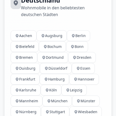
Deutschland
Wohnmobile in den beliebtesten
deutschen Städten
Aachen
Augsburg
Berlin
Bielefeld
Bochum
Bonn
Bremen
Dortmund
Dresden
Duisburg
Düsseldorf
Essen
Frankfurt
Hamburg
Hannover
Karlsruhe
Köln
Leipzig
Mannheim
München
Münster
Nürnberg
Stuttgart
Wiesbaden