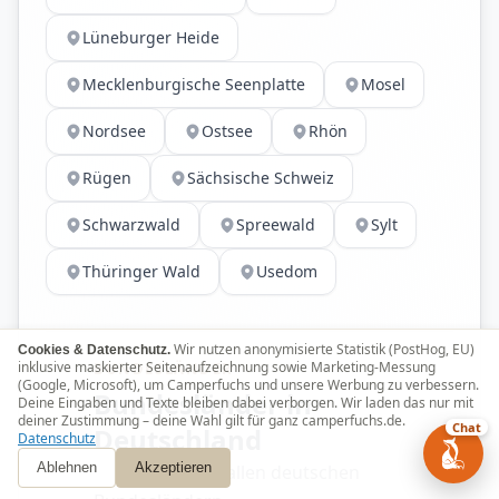
Lüneburger Heide
Mecklenburgische Seenplatte
Mosel
Nordsee
Ostsee
Rhön
Rügen
Sächsische Schweiz
Schwarzwald
Spreewald
Sylt
Thüringer Wald
Usedom
Wir nutzen anonymisierte Statistik (PostHog, EU)
Cookies & Datenschutz.
inklusive maskierter Seitenaufzeichnung sowie Marketing-Messung
BUNDESLÄNDER
(Google, Microsoft), um Camperfuchs und unsere Werbung zu verbessern.
Bundesländer in
Deine Eingaben und Texte bleiben dabei verborgen. Wir laden das nur mit
deiner Zustimmung – deine Wahl gilt für ganz camperfuchs.de.
Chat
Deutschland
Datenschutz
Ablehnen
Wohnmobile in allen deutschen
Akzeptieren