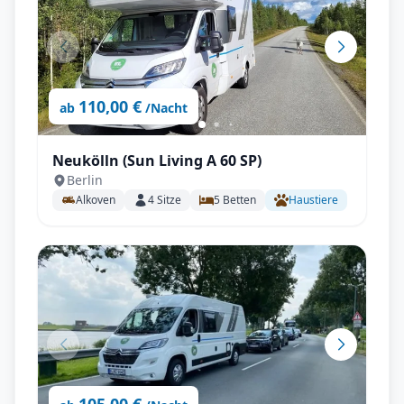
110,00 €
ab
/Nacht
Neukölln (Sun Living A 60 SP)
Berlin
Alkoven
4
Sitze
5
Betten
Haustiere