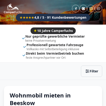
Direkt buchbar
Haustier erlaubt
Flexibel (±3 Tage)
Anhängerkupplung
4,8 / 5 · 91 Kundenbewertungen
★★★★★
Fahrzeugtyp
Vollintegriert
Kastenwagen
10 Jahre Camperfuchs
Nur geprüfte gewerbliche Vermieter
Alkoven
Teil-Integriert
keine Privatvermietung
Professionell gewartete Fahrzeuge
Wohnwagen
Vollkasko mit Selbstbeteiligung inklusive
Direkt beim Vermietbetrieb buchen
feste Ansprechpartner vor Ort
Zurücksetzen
Ergebnisse anzeigen
Filter
Wohnmobil mieten in
Beeskow