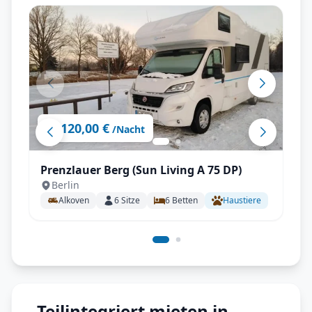
120,00 €
ab
/Nacht
Prenzlauer Berg (Sun Living A 75 DP)
Berlin
Alkoven
6
Sitze
6
Betten
Haustiere
Teilintegriert mieten in