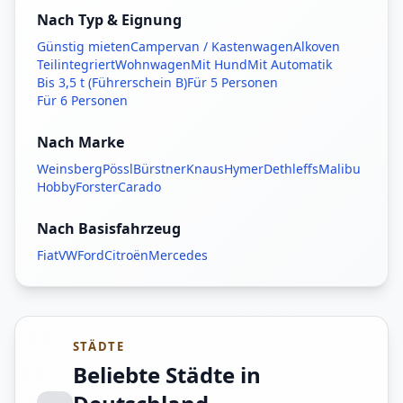
Nach Typ & Eignung
Günstig mieten
Campervan / Kastenwagen
Alkoven
Teilintegriert
Wohnwagen
Mit Hund
Mit Automatik
Bis 3,5 t (Führerschein B)
Für 5 Personen
Für 6 Personen
Nach Marke
Weinsberg
Pössl
Bürstner
Knaus
Hymer
Dethleffs
Malibu
Hobby
Forster
Carado
Nach Basisfahrzeug
Fiat
VW
Ford
Citroën
Mercedes
STÄDTE
Beliebte Städte in