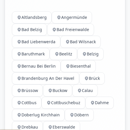
Altlandsberg
Angermünde
Bad Belzig
Bad Freienwalde
Bad Liebenwerda
Bad Wilsnack
Baruthmark
Beelitz
Belzig
Bernau Bei Berlin
Biesenthal
Brandenburg An Der Havel
Brück
Brüssow
Buckow
Calau
Cottbus
Cottbuschebuz
Dahme
Doberlug Kirchhain
Döbern
Drebkau
Eberswalde