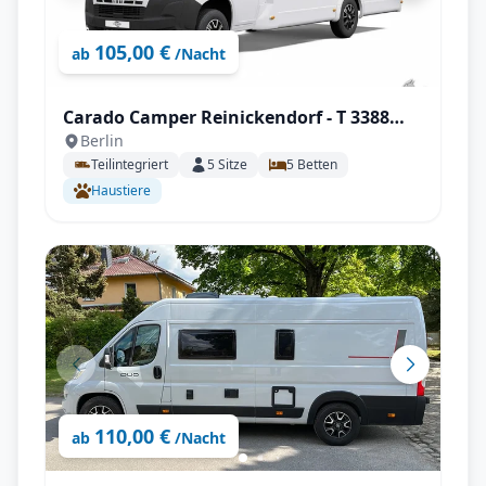
105,00 €
ab
/Nacht
Carado Camper Reinickendorf - T 3388
Berlin
Palmo Edition mit Solar uvm.
Teilintegriert
5
Sitze
5
Betten
Haustiere
110,00 €
ab
/Nacht