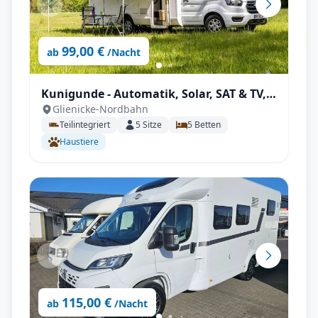
99,00 €
ab
/Nacht
Kunigunde - Automatik, Solar, SAT & TV,
Glienicke-Nordbahn
viel Platz
Teilintegriert
5
Sitze
5
Betten
Haustiere
115,00 €
ab
/Nacht