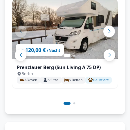
120,00 €
ab
/Nacht
Prenzlauer Berg (Sun Living A 75 DP)
Berlin
Alkoven
6
Sitze
6
Betten
Haustiere