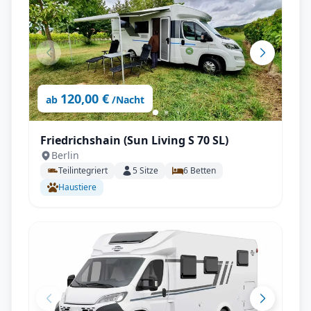
120,00 €
ab
/Nacht
Friedrichshain (Sun Living S 70 SL)
Berlin
Teilintegriert
5
Sitze
6
Betten
Haustiere