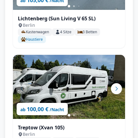
105,00 €
ab
/Nacht
Lichtenberg (Sun Living V 65 SL)
Berlin
Kastenwagen
4
Sitze
3
Betten
Haustiere
100,00 €
ab
/Nacht
Treptow (Xvan 105)
Berlin