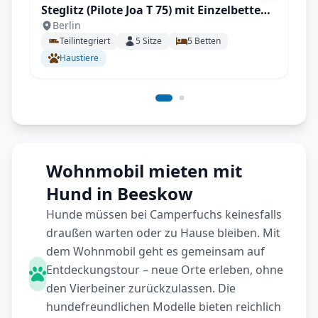
Steglitz (Pilote Joa T 75) mit Einzelbetten
Berlin
und großen Wohnbereich mit
Teilintegriert
5
Sitze
5
Betten
Rückfahrkamera, Fahrradträger, Markise
Haustiere
uvm.
Wohnmobil mieten mit
Hund in Beeskow
Hunde müssen bei Camperfuchs keinesfalls
draußen warten oder zu Hause bleiben. Mit
dem Wohnmobil geht es gemeinsam auf
Entdeckungstour – neue Orte erleben, ohne
den Vierbeiner zurückzulassen. Die
hundefreundlichen Modelle bieten reichlich