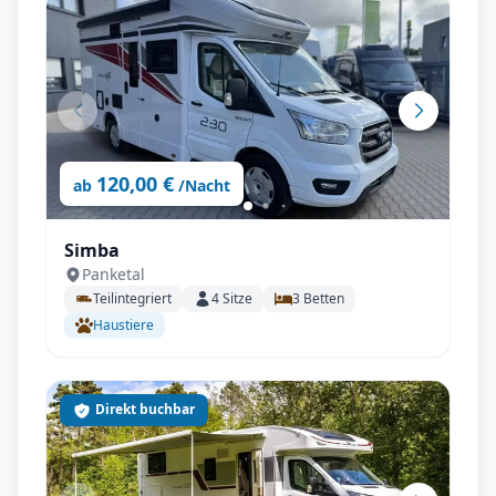
120,00 €
ab
/Nacht
Simba
Panketal
Teilintegriert
4
Sitze
3
Betten
Haustiere
Direkt buchbar