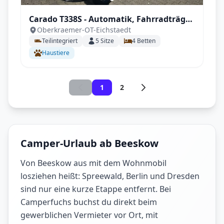
Carado T338S - Automatik, Fahrradträger,
Oberkraemer-OT-Eichstaedt
inkl. Sonderzubehör
Teilintegriert
5
Sitze
4
Betten
Haustiere
1
2
Camper-Urlaub ab Beeskow
Von Beeskow aus mit dem Wohnmobil
losziehen heißt: Spreewald, Berlin und Dresden
sind nur eine kurze Etappe entfernt. Bei
Camperfuchs buchst du direkt beim
gewerblichen Vermieter vor Ort, mit