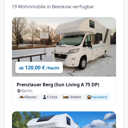
19 Wohnmobile in Beeskow verfügbar
120,00 €
ab
/Nacht
Prenzlauer Berg (Sun Living A 75 DP)
Berlin
Alkoven
6
Sitze
6
Betten
Haustiere