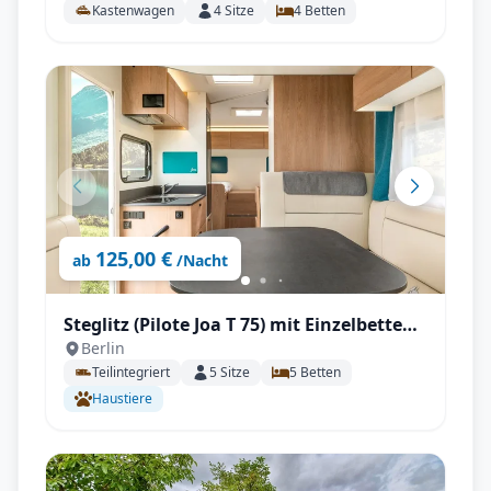
Kastenwagen
4
Sitze
4
Betten
125,00 €
ab
/Nacht
Steglitz (Pilote Joa T 75) mit Einzelbetten
Berlin
und großen Wohnbereich mit
Teilintegriert
5
Sitze
5
Betten
Rückfahrkamera, Fahrradträger, Markise
Haustiere
uvm.