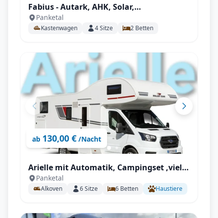
Fabius - Autark, AHK, Solar,
Panketal
Fahrradträger, Markise, Campingsset
Kastenwagen
4
Sitze
2
Betten
uvm.
130,00 €
ab
/Nacht
Arielle mit Automatik, Campingset ,viel
Panketal
Staumöglichkeiten uvm.
Alkoven
6
Sitze
6
Betten
Haustiere