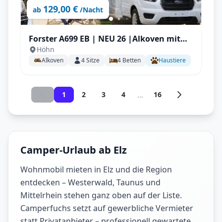
129,00 €
ab
/Nacht
Forster A699 EB | NEU 26 |Alkoven mit
Höhn
Längstbetten für Familien
Alkoven
4
Sitze
4
Betten
Haustiere
...
1
2
3
4
16
Camper-Urlaub ab Elz
Wohnmobil mieten in Elz und die Region
entdecken – Westerwald, Taunus und
Mittelrhein stehen ganz oben auf der Liste.
Camperfuchs setzt auf gewerbliche Vermieter
statt Privatanbieter – professionell gewartete