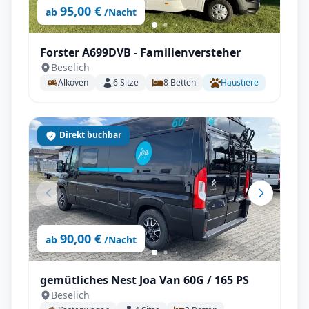
95,00 €
ab
/Nacht
Forster A699DVB - Familienversteher
Beselich
Alkoven
6
Sitze
8
Betten
Haustiere
Direkt buchbar
90,00 €
ab
/Nacht
gemütliches Nest Joa Van 60G / 165 PS
Beselich