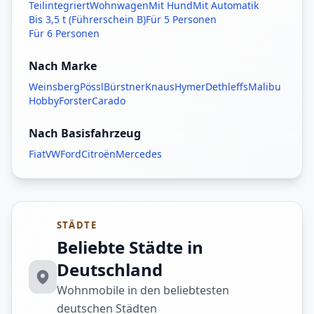
Teilintegriert
Wohnwagen
Mit Hund
Mit Automatik
Bis 3,5 t (Führerschein B)
Für 5 Personen
Für 6 Personen
Nach Marke
Weinsberg
Pössl
Bürstner
Knaus
Hymer
Dethleffs
Malibu
Hobby
Forster
Carado
Nach Basisfahrzeug
Fiat
VW
Ford
Citroën
Mercedes
STÄDTE
Beliebte Städte in
Deutschland
Wohnmobile in den beliebtesten
deutschen Städten