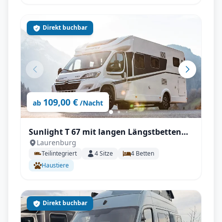
Direkt buchbar
109,00 €
ab
/Nacht
Sunlight T 67 mit langen Längstbetten
Laurenburg
und voll Autrak
Teilintegriert
4
Sitze
4
Betten
Haustiere
Direkt buchbar