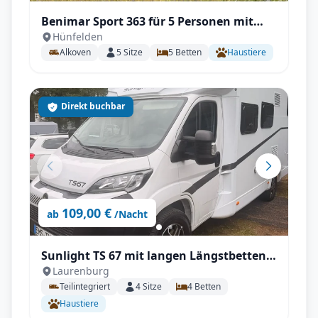
Benimar Sport 363 für 5 Personen mit
Hünfelden
Einzelbetten, Solar, Winterpaket
Alkoven
5
Sitze
5
Betten
Haustiere
Direkt buchbar
109,00 €
ab
/Nacht
Sunlight TS 67 mit langen Längstbetten
Laurenburg
und voll Autrak, Automatik
Teilintegriert
4
Sitze
4
Betten
Haustiere