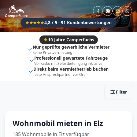
Direkt buchbar
Haustier erlaubt
Flexibel (±3 Tage)
Anhängerkupplung
4,8 / 5 · 91 Kundenbewertungen
★★★★★
Fahrzeugtyp
Vollintegriert
Kastenwagen
10 Jahre Camperfuchs
Nur geprüfte gewerbliche Vermieter
Alkoven
Teil-Integriert
keine Privatvermietung
Professionell gewartete Fahrzeuge
Wohnwagen
Vollkasko mit Selbstbeteiligung inklusive
Direkt beim Vermietbetrieb buchen
feste Ansprechpartner vor Ort
Zurücksetzen
Ergebnisse anzeigen
Filter
Wohnmobil mieten in Elz
185 Wohnmobile in Elz verfügbar