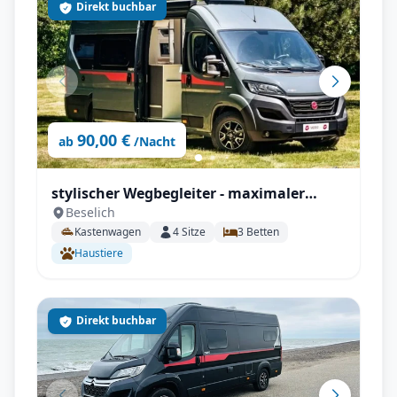
Direkt buchbar
90,00 €
ab
/Nacht
stylischer Wegbegleiter - maximaler
Beselich
Komfort - Pilote V 630 J X-Edition
Kastenwagen
4
Sitze
3
Betten
Haustiere
Direkt buchbar