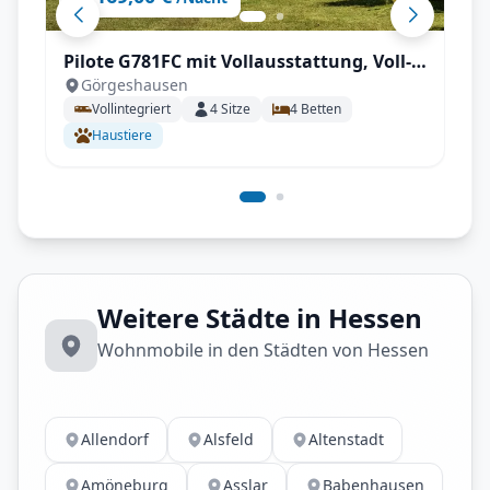
Pilote G781FC mit Vollausstattung, Voll-
Görgeshausen
Autrak, Automatik, Klima, hohe
Vollintegriert
4
Sitze
4
Betten
Zuladung, AHK, TV & SAT, Luftfederung,
Haustiere
Backofen uvm.
Weitere Städte in Hessen
Wohnmobile in den Städten von Hessen
Allendorf
Alsfeld
Altenstadt
Amöneburg
Asslar
Babenhausen