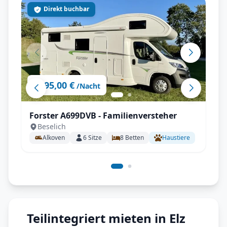
Direkt buchbar
95,00 €
ab
/Nacht
Forster A699DVB - Familienversteher
Beselich
Alkoven
6
Sitze
8
Betten
Haustiere
Teilintegriert mieten in Elz