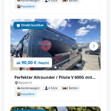
Kastenwagen
4
Sitze
3
Betten
Haustiere
Direkt buchbar
90,00 €
ab
/Nacht
Perfekter Allrounder / Pilote V 600G mit
Beselich
Solar unter 6m!
Kastenwagen
4
Sitze
3
Betten
Haustiere