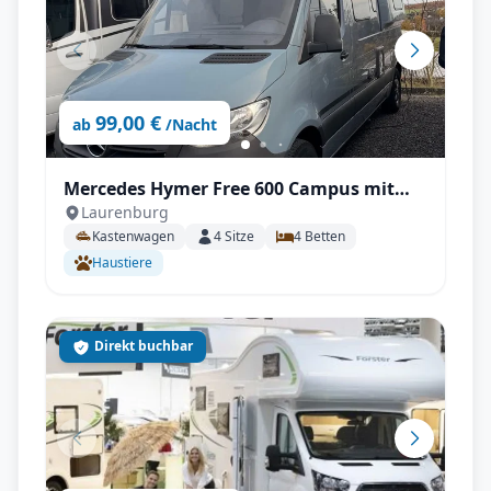
99,00 €
ab
/Nacht
Mercedes Hymer Free 600 Campus mit
Laurenburg
Automatik, Aufstelldach, AHK uvm.
Kastenwagen
4
Sitze
4
Betten
Haustiere
Direkt buchbar