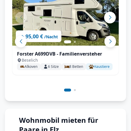
95,00 €
ab
/Nacht
Forster A699DVB - Familienversteher
Beselich
Alkoven
6
Sitze
8
Betten
Haustiere
Wohnmobil mieten für
Paare in Elz