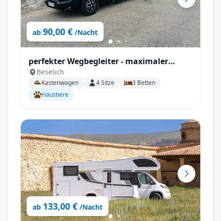
90,00 €
ab
/Nacht
perfekter Wegbegleiter - maximaler
Beselich
Komfort V 630 J X-Edition
Kastenwagen
4
Sitze
3
Betten
Haustiere
133,00 €
ab
/Nacht