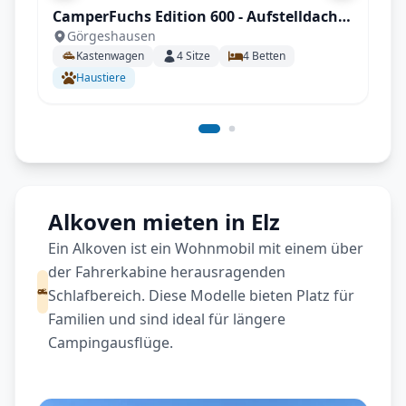
CamperFuchs Edition 600 - Aufstelldach,
Görgeshausen
innovatives Design, hochwertig
Kastenwagen
4
Sitze
4
Betten
verarbeitet mit vielen Extras
Haustiere
Alkoven mieten in Elz
Ein Alkoven ist ein Wohnmobil mit einem über
der Fahrerkabine herausragenden
Schlafbereich. Diese Modelle bieten Platz für
Familien und sind ideal für längere
Campingausflüge.