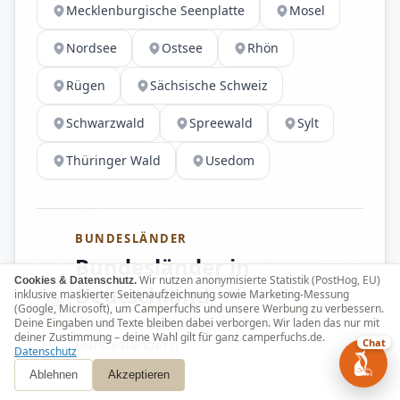
Mecklenburgische Seenplatte
Mosel
Nordsee
Ostsee
Rhön
Rügen
Sächsische Schweiz
Schwarzwald
Spreewald
Sylt
Thüringer Wald
Usedom
BUNDESLÄNDER
Bundesländer in
Wir nutzen anonymisierte Statistik (PostHog, EU)
Cookies & Datenschutz.
Deutschland
inklusive maskierter Seitenaufzeichnung sowie Marketing-Messung
(Google, Microsoft), um Camperfuchs und unsere Werbung zu verbessern.
Wohnmobile in allen deutschen
Deine Eingaben und Texte bleiben dabei verborgen. Wir laden das nur mit
deiner Zustimmung – deine Wahl gilt für ganz camperfuchs.de.
Bundesländern
Chat
Datenschutz
Ablehnen
Akzeptieren