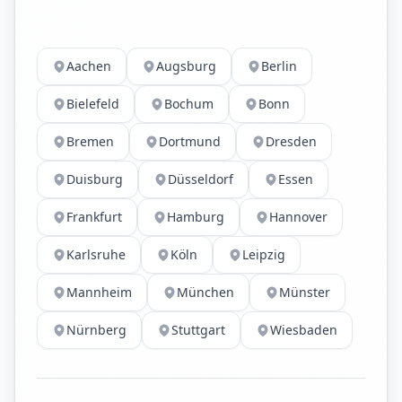
Aachen
Augsburg
Berlin
Bielefeld
Bochum
Bonn
Bremen
Dortmund
Dresden
Duisburg
Düsseldorf
Essen
Frankfurt
Hamburg
Hannover
Karlsruhe
Köln
Leipzig
Mannheim
München
Münster
Nürnberg
Stuttgart
Wiesbaden