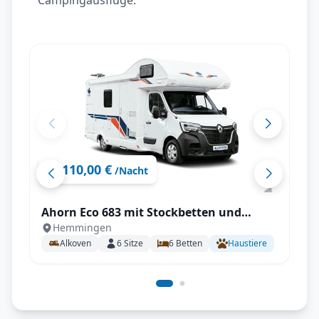
Campingausflüge.
110,00 €
ab
/Nacht
Ahorn Eco 683 mit Stockbetten und
Hemmingen
Doppelbett für 6 Personen
Alkoven
6
Sitze
6
Betten
Haustiere