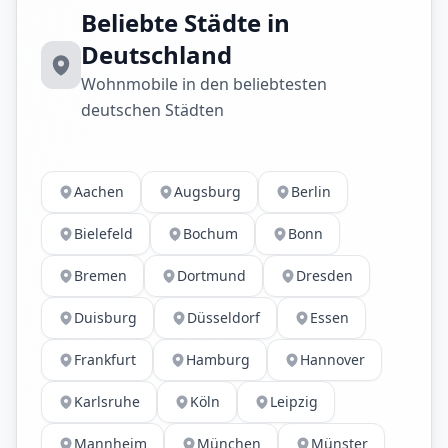
Beliebte Städte in
Deutschland
Wohnmobile in den beliebtesten
deutschen Städten
Aachen
Augsburg
Berlin
Bielefeld
Bochum
Bonn
Bremen
Dortmund
Dresden
Duisburg
Düsseldorf
Essen
Frankfurt
Hamburg
Hannover
Karlsruhe
Köln
Leipzig
Mannheim
München
Münster