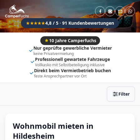
Direkt buchbar
Haustier erlaubt
Flexibel (±3 Tage)
Anhängerkupplung
4,8 / 5 · 91 Kundenbewertungen
★★★★★
Fahrzeugtyp
Vollintegriert
Kastenwagen
10 Jahre Camperfuchs
Nur geprüfte gewerbliche Vermieter
Alkoven
Teil-Integriert
keine Privatvermietung
Professionell gewartete Fahrzeuge
Wohnwagen
Vollkasko mit Selbstbeteiligung inklusive
Direkt beim Vermietbetrieb buchen
feste Ansprechpartner vor Ort
Zurücksetzen
Ergebnisse anzeigen
Filter
Wohnmobil mieten in
Hildesheim