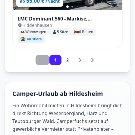
55,00 €
ab
/Nacht
LMC Dominant 560 - Markise,
Hiddenhausen
Klimaanlage, Kühlschrank, Mover uvm.
Wohnwagen
5
Sitze
6
Betten
Haustiere
1
2
3
Camper-Urlaub ab Hildesheim
Ein Wohnmobil mieten in Hildesheim bringt dich
direkt Richtung Weserbergland, Harz und
Teutoburger Wald. Camperfuchs setzt auf
gewerbliche Vermieter statt Privatanbieter –