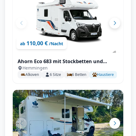
110,00 €
ab
/Nacht
Ahorn Eco 683 mit Stockbetten und
Hemmingen
Doppelbett für 6 Personen
Alkoven
6
Sitze
6
Betten
Haustiere