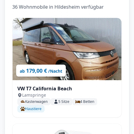
36 Wohnmobile in Hildesheim verfügbar
179,00 €
ab
/Nacht
VW T7 California Beach
Lamspringe
Kastenwagen
5
Sitze
4
Betten
Haustiere