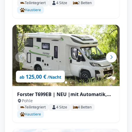
Teilintegriert
4
Sitze
2
Betten
Haustiere
125,00 €
ab
/Nacht
Forster T699EB | NEU |mit Automatik,
Pohle
Längstbetten
Teilintegriert
4
Sitze
4
Betten
Haustiere