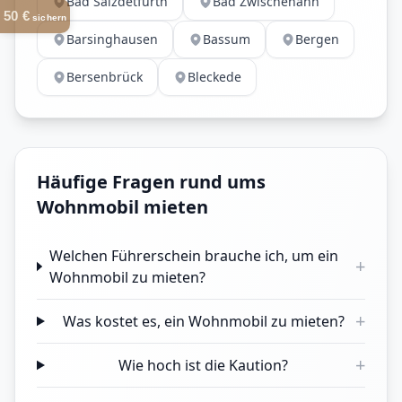
Bad Salzdetfurth
Bad Zwischenahn
50 €
sichern
Barsinghausen
Bassum
Bergen
Bersenbrück
Bleckede
Häufige Fragen rund ums
Wohnmobil mieten
Welchen Führerschein brauche ich, um ein
+
Wohnmobil zu mieten?
+
Was kostet es, ein Wohnmobil zu mieten?
+
Wie hoch ist die Kaution?