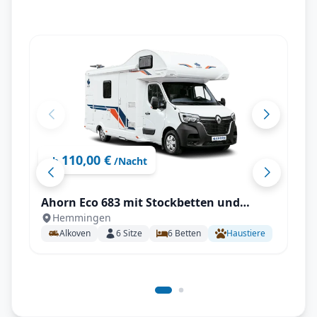
110,00 €
ab
/Nacht
Ahorn Eco 683 mit Stockbetten und
Hemmingen
Doppelbett für 6 Personen
Alkoven
6
Sitze
6
Betten
Haustiere