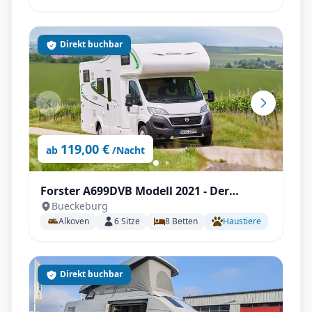
Direkt buchbar
119,00 €
ab
/Nacht
Forster A699DVB Modell 2021 - Der
Bueckeburg
Familienversteher
Alkoven
6
Sitze
8
Betten
Haustiere
Direkt buchbar