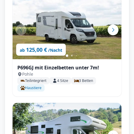
125,00 €
ab
/Nacht
P696GJ mit Einzelbetten unter 7m!
Pohle
Teilintegriert
4
Sitze
3
Betten
Haustiere