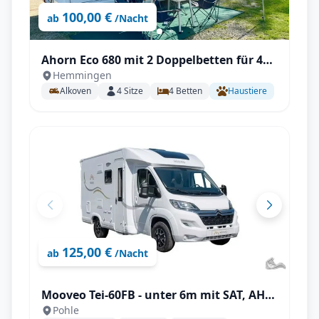
100,00 €
ab
/Nacht
Ahorn Eco 680 mit 2 Doppelbetten für 4
Hemmingen
Person
Alkoven
4
Sitze
4
Betten
Haustiere
125,00 €
ab
/Nacht
Mooveo Tei-60FB - unter 6m mit SAT, AHK,
Pohle
Solar uvm., ideal für 2 Personen!