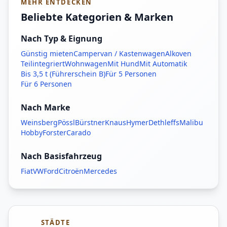
MEHR ENTDECKEN
Beliebte Kategorien & Marken
Nach Typ & Eignung
Günstig mieten
Campervan / Kastenwagen
Alkoven
Teilintegriert
Wohnwagen
Mit Hund
Mit Automatik
Bis 3,5 t (Führerschein B)
Für 5 Personen
Für 6 Personen
Nach Marke
Weinsberg
Pössl
Bürstner
Knaus
Hymer
Dethleffs
Malibu
Hobby
Forster
Carado
Nach Basisfahrzeug
Fiat
VW
Ford
Citroën
Mercedes
STÄDTE