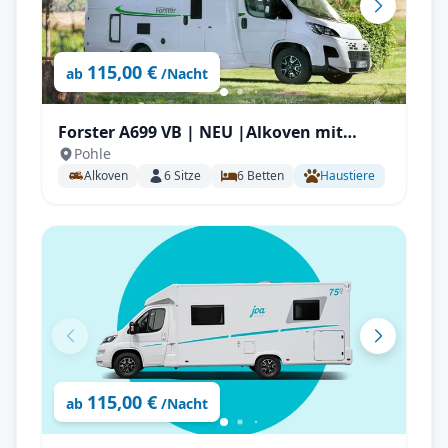
115,00 €
ab
/Nacht
Forster A699 VB | NEU |Alkoven mit
Pohle
Automatik, 165PS Stockbetten für bis zu
Alkoven
6
Sitze
6
Betten
Haustiere
6 P.
115,00 €
ab
/Nacht