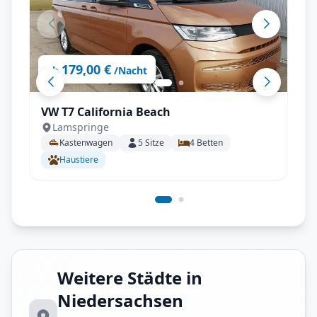
179,00 €
ab
/Nacht
VW T7 California Beach
Lamspringe
Kastenwagen
5
Sitze
4
Betten
Haustiere
Weitere Städte in
Niedersachsen