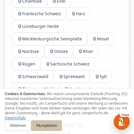
Chiemsee
Eifel
Fränkische Schweiz
Harz
Lüneburger Heide
Mecklenburgische Seenplatte
Mosel
Nordsee
Ostsee
Rhön
Rügen
Sächsische Schweiz
Schwarzwald
Spreewald
Sylt
Thüringer Wald
Usedom
Wir nutzen anonymisierte Statistik (PostHog, EU)
Cookies & Datenschutz.
inklusive maskierter Seitenaufzeichnung sowie Marketing-Messung
(Google, Microsoft), um Camperfuchs und unsere Werbung zu verbessern.
Deine Eingaben und Texte bleiben dabei verborgen. Wir laden das nur mit
deiner Zustimmung – deine Wahl gilt für ganz camperfuchs.de.
BUNDESLÄNDER
Chat
Datenschutz
Bundesländer in
Ablehnen
Akzeptieren