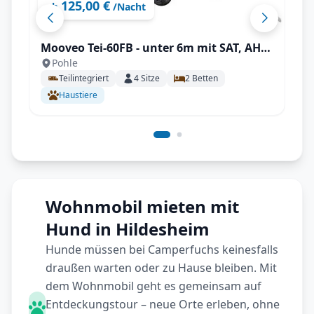
125,00 €
ab
/Nacht
Mooveo Tei-60FB - unter 6m mit SAT, AHK,
Pohle
Solar uvm., ideal für 2 Personen!
Teilintegriert
4
Sitze
2
Betten
Haustiere
Wohnmobil mieten mit
Hund in Hildesheim
Hunde müssen bei Camperfuchs keinesfalls
draußen warten oder zu Hause bleiben. Mit
dem Wohnmobil geht es gemeinsam auf
Entdeckungstour – neue Orte erleben, ohne