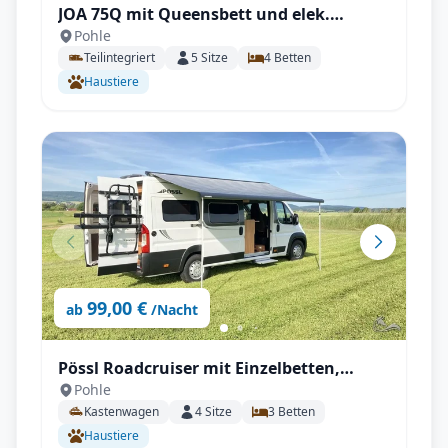
JOA 75Q mit Queensbett und elek.
Pohle
Hubbett, TV, Backofen uvm.
Teilintegriert
5
Sitze
4
Betten
Haustiere
99,00 €
ab
/Nacht
Pössl Roadcruiser mit Einzelbetten,
Pohle
6,36m mit SAT, Solar, Außendusche,
Kastenwagen
4
Sitze
3
Betten
Fahrradträger uvm.
Haustiere