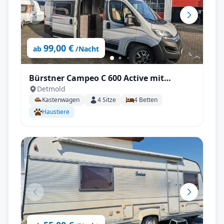
99,00 €
ab
/Nacht
Bürstner Campeo C 600 Active mit
Detmold
Aufstelldach, AHK - All inkl.
Kastenwagen
4
Sitze
4
Betten
Haustiere