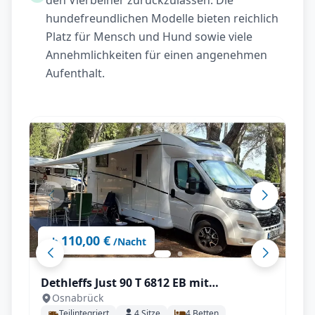
den Vierbeiner zurückzulassen. Die
hundefreundlichen Modelle bieten reichlich
Platz für Mensch und Hund sowie viele
Annehmlichkeiten für einen angenehmen
Aufenthalt.
110,00 €
ab
/Nacht
Dethleffs Just 90 T 6812 EB mit
Osnabrück
Klimaanlage
Teilintegriert
4
Sitze
4
Betten