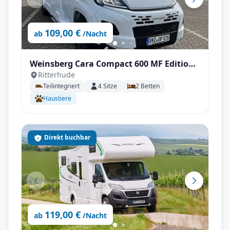
109,00 €
ab
/Nacht
Weinsberg Cara Compact 600 MF Edition
Ritterhude
Pepper | Automatik / Klima (2026)
Teilintegriert
4
Sitze
2
Betten
Haustiere
Direkt buchbar
119,00 €
ab
/Nacht