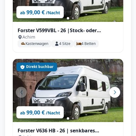
99,00 €
ab
/Nacht
Forster V599VBL - 26 |Stock- oder
Achim
Heckbett, Automatik, AHK, Solar uvm.
Kastenwagen
4
Sitze
4
Betten
Direkt buchbar
99,00 €
ab
/Nacht
Forster V636 HB - 26 | senkbares