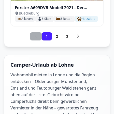
Forster A699DVB Modell 2021 - Der
Bueckeburg
Familienversteher
Alkoven
6
Sitze
8
Betten
Haustiere
1
2
3
Camper-Urlaub ab Lohne
Wohnmobil mieten in Lohne und die Region
entdecken – Oldenburger Münsterland,
Emsland und Teutoburger Wald stehen ganz
oben auf der Liste. Gebucht wird bei
Camperfuchs direkt beim gewerblichen
Vermieter in der Nähe – gewartetes Fahrzeug