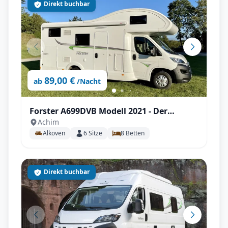
Direkt buchbar
89,00 €
ab
/Nacht
Forster A699DVB Modell 2021 - Der
Achim
Familienversteher
Alkoven
6
Sitze
8
Betten
Direkt buchbar