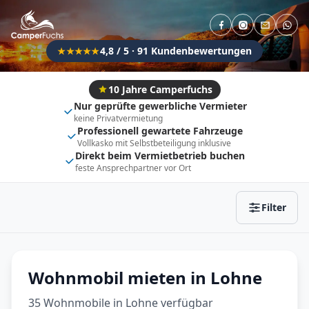
Direkt buchbar
Haustier erlaubt
Flexibel (±3 Tage)
Anhängerkupplung
4,8 / 5 · 91 Kundenbewertungen
★★★★★
Fahrzeugtyp
Vollintegriert
Kastenwagen
10 Jahre Camperfuchs
Nur geprüfte gewerbliche Vermieter
Alkoven
Teil-Integriert
keine Privatvermietung
Professionell gewartete Fahrzeuge
Wohnwagen
Vollkasko mit Selbstbeteiligung inklusive
Direkt beim Vermietbetrieb buchen
feste Ansprechpartner vor Ort
Zurücksetzen
Ergebnisse anzeigen
Filter
Wohnmobil mieten in Lohne
35 Wohnmobile in Lohne verfügbar