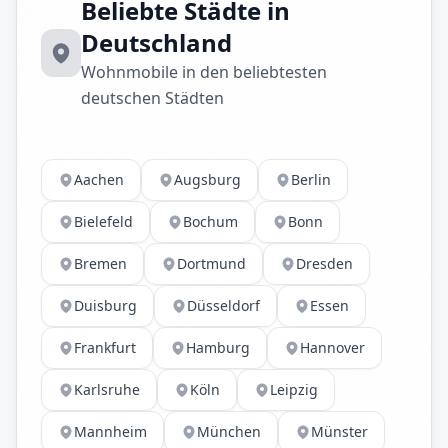
Beliebte Städte in
Deutschland
Wohnmobile in den beliebtesten
deutschen Städten
Aachen
Augsburg
Berlin
Bielefeld
Bochum
Bonn
Bremen
Dortmund
Dresden
Duisburg
Düsseldorf
Essen
Frankfurt
Hamburg
Hannover
Karlsruhe
Köln
Leipzig
Mannheim
München
Münster