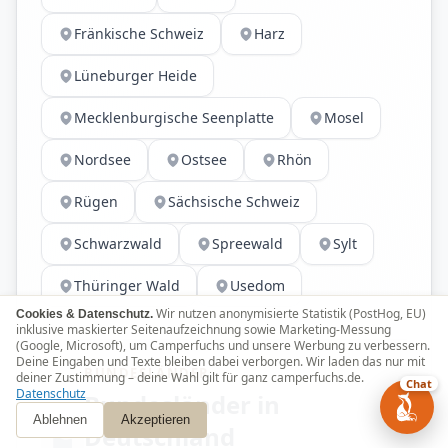
Fränkische Schweiz
Harz
Lüneburger Heide
Mecklenburgische Seenplatte
Mosel
Nordsee
Ostsee
Rhön
Rügen
Sächsische Schweiz
Schwarzwald
Spreewald
Sylt
Thüringer Wald
Usedom
Wir nutzen anonymisierte Statistik (PostHog, EU)
Cookies & Datenschutz.
inklusive maskierter Seitenaufzeichnung sowie Marketing-Messung
(Google, Microsoft), um Camperfuchs und unsere Werbung zu verbessern.
Deine Eingaben und Texte bleiben dabei verborgen. Wir laden das nur mit
BUNDESLÄNDER
deiner Zustimmung – deine Wahl gilt für ganz camperfuchs.de.
Chat
Datenschutz
Bundesländer in
Ablehnen
Akzeptieren
Deutschland