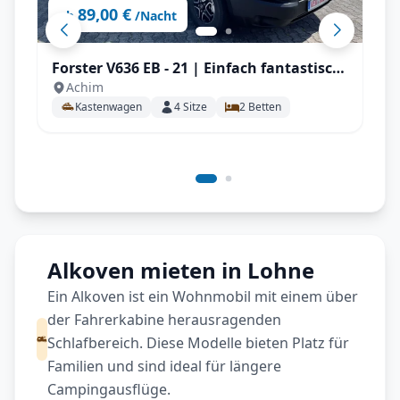
89,00 €
ab
/Nacht
Forster V636 EB - 21 | Einfach fantastisch
Achim
für Teamplayer, ideal für 2 Personen mit
Kastenwagen
4
Sitze
2
Betten
AHK, Solar uvm.
Alkoven mieten in Lohne
Ein Alkoven ist ein Wohnmobil mit einem über
der Fahrerkabine herausragenden
Schlafbereich. Diese Modelle bieten Platz für
Familien und sind ideal für längere
Campingausflüge.