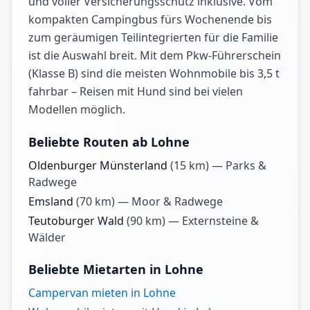
und voller Versicherungsschutz inklusive. Vom
kompakten Campingbus fürs Wochenende bis
zum geräumigen Teilintegrierten für die Familie
ist die Auswahl breit. Mit dem Pkw-Führerschein
(Klasse B) sind die meisten Wohnmobile bis 3,5 t
fahrbar – Reisen mit Hund sind bei vielen
Modellen möglich.
Beliebte Routen ab Lohne
Oldenburger Münsterland
(
15
km) —
Parks &
Radwege
Emsland
(
70
km) —
Moor & Radwege
Teutoburger Wald
(
90
km) —
Externsteine &
Wälder
Beliebte Mietarten in Lohne
Campervan mieten in Lohne