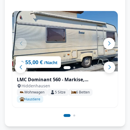
55,00 €
ab
/Nacht
LMC Dominant 560 - Markise,
Hiddenhausen
Klimaanlage, Kühlschrank, Mover uvm.
Wohnwagen
5
Sitze
6
Betten
Haustiere