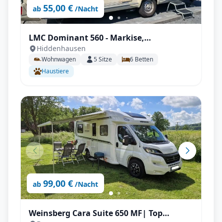
55,00 €
ab
/Nacht
LMC Dominant 560 - Markise,
Hiddenhausen
Klimaanlage, Kühlschrank, Mover uvm.
Wohnwagen
5
Sitze
6
Betten
Haustiere
99,00 €
ab
/Nacht
Weinsberg Cara Suite 650 MF| Top