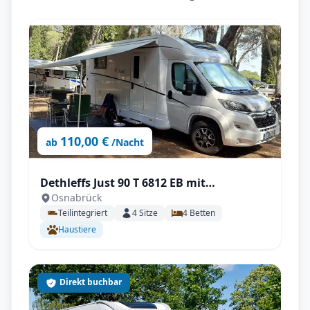
110,00 €
ab
/Nacht
Dethleffs Just 90 T 6812 EB mit
Osnabrück
Klimaanlage
Teilintegriert
4
Sitze
4
Betten
Haustiere
Direkt buchbar