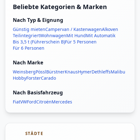
Beliebte Kategorien & Marken
Nach Typ & Eignung
Günstig mieten
Campervan / Kastenwagen
Alkoven
Teilintegriert
Wohnwagen
Mit Hund
Mit Automatik
Bis 3,5 t (Führerschein B)
Für 5 Personen
Für 6 Personen
Nach Marke
Weinsberg
Pössl
Bürstner
Knaus
Hymer
Dethleffs
Malibu
Hobby
Forster
Carado
Nach Basisfahrzeug
Fiat
VW
Ford
Citroën
Mercedes
STÄDTE