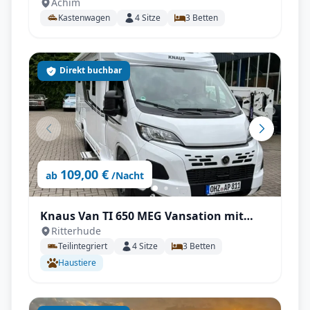
Achim
Heckbett, Automatik, AHK, Solar uvm.
Kastenwagen
4
Sitze
3
Betten
Direkt buchbar
109,00 €
ab
/Nacht
Knaus Van TI 650 MEG Vansation mit
Ritterhude
Automatik
Teilintegriert
4
Sitze
3
Betten
Haustiere