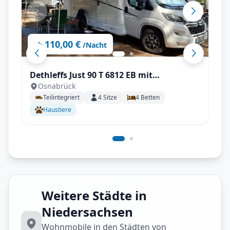
110,00 €
ab
/Nacht
Dethleffs Just 90 T 6812 EB mit
Osnabrück
Klimaanlage
Teilintegriert
4
Sitze
4
Betten
Haustiere
Weitere Städte in
Niedersachsen
Wohnmobile in den Städten von