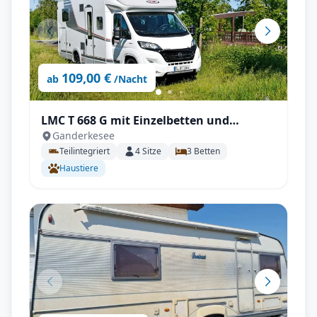
109,00 €
ab
/Nacht
LMC T 668 G mit Einzelbetten und
Ganderkesee
Hubbett unter 7m!
Teilintegriert
4
Sitze
3
Betten
Haustiere