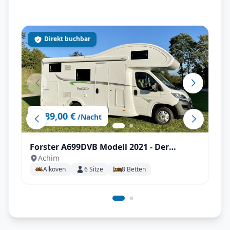
Direkt buchbar
89,00 €
ab
/Nacht
Forster A699DVB Modell 2021 - Der
Achim
Familienversteher
Alkoven
6
Sitze
8
Betten