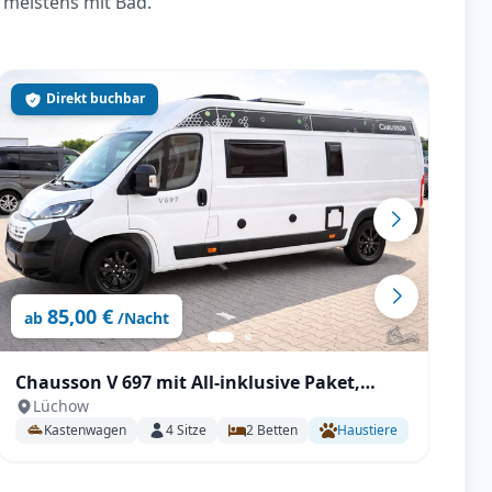
 meistens mit Bad.
Direkt buchbar
85,00 €
ab
/Nacht
Chausson V 697 mit All-inklusive Paket,
B
Lüchow
Längsbetten, DK-Heizung, Winterfest
Au
Kastenwagen
4
Sitze
2
Betten
Haustiere