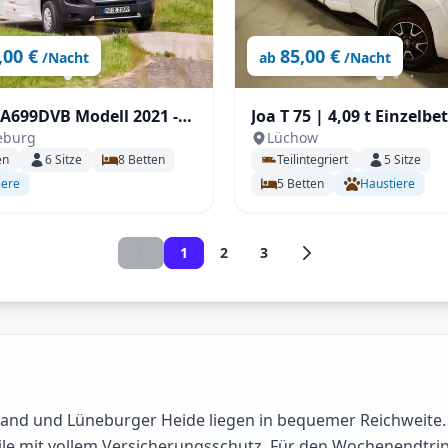
,00 €
85,00 €
/Nacht
ab
/Nacht
 A699DVB Modell 2021 -
Joa T 75 | 4,09 t Einzelbetten,
eburg
Lüchow
ilienversteher
großes Raumgefühl mit S
en
6
Sitze
8
Betten
Teilintegriert
5
Sitze
Elekt. Heizung, 165PS, üb
iere
5
Betten
Haustiere
1
2
3
and und Lüneburger Heide liegen in bequemer Reichweite. 
le mit vollem Versicherungsschutz. Für den Wochenendtrip