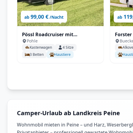
99,00 €
119
ab
/Nacht
ab
Pössl Roadcruiser mit
Forster
Pohle
Bueck
Einzelbetten, 6,36m mit SAT,
Der Fam
Kastenwagen
4
Sitze
Alkov
Solar, Außendusche,
3
Betten
Haustiere
Haust
Fahrradträger uvm.
Camper-Urlaub ab Landkreis Peine
Wohnmobil mieten in Peine – und Harz, Weserbergl
Privatanbieter – professionell gewartete Wohnmobi