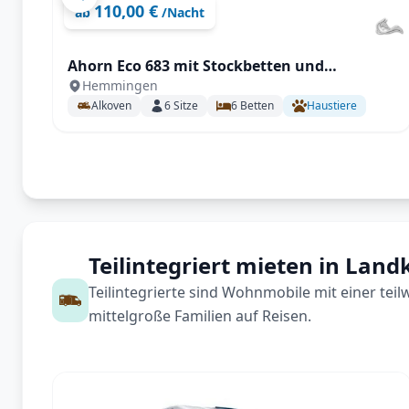
110,00 €
ab
/Nacht
Ahorn Eco 683 mit Stockbetten und
Hemmingen
Doppelbett für 6 Personen
Alkoven
6
Sitze
6
Betten
Haustiere
Teilintegriert mieten in Land
Teilintegrierte sind Wohnmobile mit einer tei
mittelgroße Familien auf Reisen.