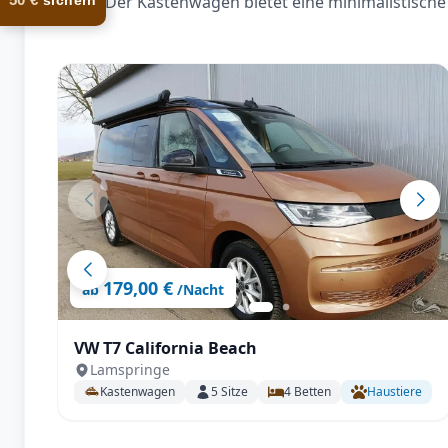
Der Kastenwagen bietet eine minimalistische 
sichern
179,00 €
ab
/Nacht
VW T7 California Beach
Lamspringe
Kastenwagen
5
Sitze
4
Betten
Haustiere