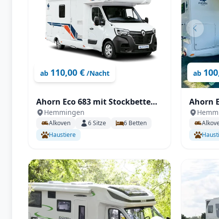
110,00 €
100
ab
/Nacht
ab
Ahorn Eco 683 mit Stockbetten
Ahorn E
Hemmingen
Hemm
und Doppelbett für 6 Personen
Doppelb
Alkoven
6
Sitze
6
Betten
Alkov
Haustiere
Haust