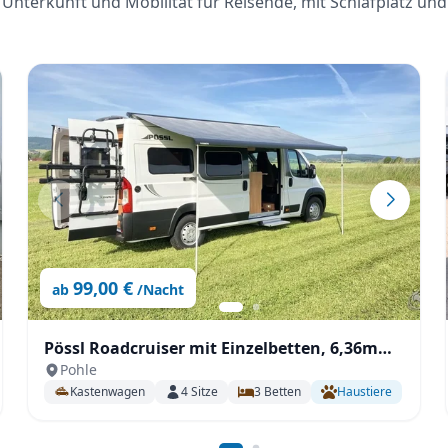
Unterkunft und Mobilität für Reisende, mit Schlafplatz und
99,00 €
ab
/Nacht
Pössl Roadcruiser mit Einzelbetten, 6,36m
Pohle
mit SAT, Solar, Außendusche, Fahrradträger
Kastenwagen
4
Sitze
3
Betten
Haustiere
uvm.