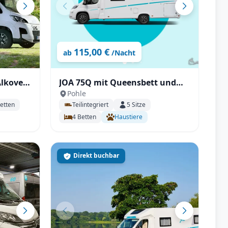
115,00 €
ab
/Nacht
Alkoven
JOA 75Q mit Queensbett und
Pohle
elek. Hubbett, TV, Backofen
etten
Teilintegriert
5
Sitze
P.
uvm.
4
Betten
Haustiere
Direkt buchbar