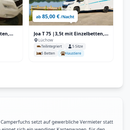
85,00 €
ab
/Nacht
Joa T 75 |3,5t mit Einzelbetten,
Lüchow
olar,
großes Raumgefühl mit Solar,
Teilintegriert
5
Sitze
er 3,5t
Elekt. Heizung
5
Betten
Haustiere
Camperfuchs setzt auf gewerbliche Vermieter statt
 eignet sich ein wendiger Kastenwagen, für den