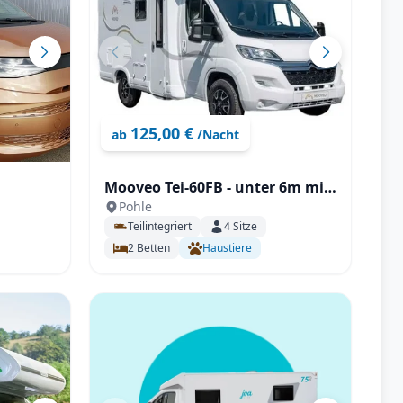
125,00 €
ab
/Nacht
Mooveo Tei-60FB - unter 6m mit
Pohle
SAT, AHK, Solar uvm., ideal für 2
Teilintegriert
4
Sitze
Personen!
2
Betten
Haustiere