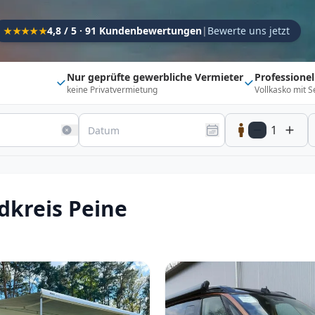
Kapazität
4,8 / 5 · 91 Kundenbewertungen
|
Bewerte uns jetzt
★★★★★
Sitzplätze
1
Schlafplätze
1
Nur geprüfte gewerbliche Vermieter
Professione
keine Privatvermietung
Vollkasko mit S
Suchradius
Umkreis
150
km
1
20 km
500 km
Optionen
Direkt buchbar
Haustier erlaubt
dkreis Peine
Flexibel (±3 Tage)
Anhängerkupplung
Fahrzeugtyp
Vollintegriert
Kastenwagen
Alkoven
Teil-Integriert
Wohnwagen