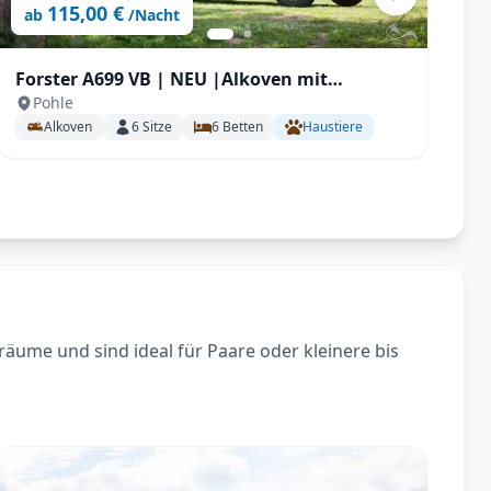
115,00 €
ab
/Nacht
Forster A699 VB | NEU |Alkoven mit
F
Pohle
Automatik, 165PS Stockbetten für bis zu 6 P.
F
Alkoven
6
Sitze
6
Betten
Haustiere
räume und sind ideal für Paare oder kleinere bis