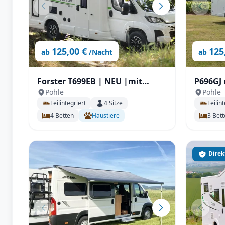
125,00 €
125
ab
/Nacht
ab
Forster T699EB | NEU |mit
P696GJ 
Pohle
Pohle
Automatik, Längstbetten
7m!
Teilintegriert
4
Sitze
Teilint
4
Betten
Haustiere
3
Bett
Direk