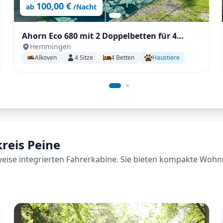
100,00 €
ab
/Nacht
Ahorn Eco 680 mit 2 Doppelbetten für 4
Hemmingen
Person
Alkoven
4
Sitze
4
Betten
Haustiere
kreis Peine
lweise integrierten Fahrerkabine. Sie bieten kompakte Wohn