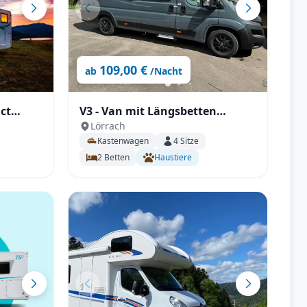
109,00 €
ab
/Nacht
act
V3 - Van mit Längsbetten
Lörrach
(6,36m)
Kastenwagen
4
Sitze
2
Betten
Haustiere