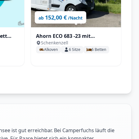
152,00 €
ab
/Nacht
ett
Ahorn ECO 683 -23 mit
Schenkenzell
Stockbetten, SAT & TV
Alkoven
6
Sitze
6
Betten
ee ist gut erreichbar. Bei Camperfuchs läuft die
e. Für Paare bietet sich ein kompakter