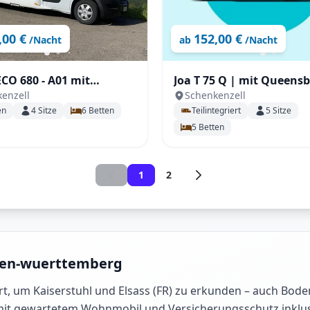
,00 €
152,00 €
/Nacht
ab
/Nacht
CO 680 - A01 mit
Joa T 75 Q | mit Queensb
enzell
Schenkenzell
etten, SAT & TV
(T03) mit SAT, Solar,
en
4
Sitze
6
Betten
Teilintegriert
5
Sitze
Fahrradträger, großer
5
Betten
Heckgarage uvm.
1
2
den-wuerttemberg
t, um Kaiserstuhl und Elsass (FR) zu erkunden – auch Bodens
mit gewartetem Wohnmobil und Versicherungsschutz inklusiv