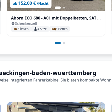
152,00 €
ab
/Nacht
Ahorn ECO 680 - A01 mit Doppelbetten, SAT &
Schenkenzell
TV
Alkoven
4
Sitze
6
Betten
d-saeckingen-baden-wuerttemberg
lweise integrierten Fahrerkabine. Sie bieten kompakte Wohn