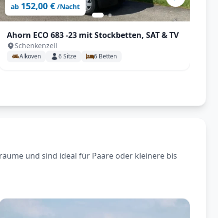
152,00 €
ab
/Nacht
Ahorn ECO 683 -23 mit Stockbetten, SAT & TV
A
Schenkenzell
T
Alkoven
6
Sitze
6
Betten
räume und sind ideal für Paare oder kleinere bis