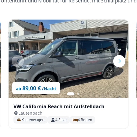
Unterkunft und Mobilität für Reisende, mit Schlafplatz und
89,00 €
ab
/Nacht
VW California Beach mit Aufstelldach
Lautenbach
Kastenwagen
4
Sitze
4
Betten