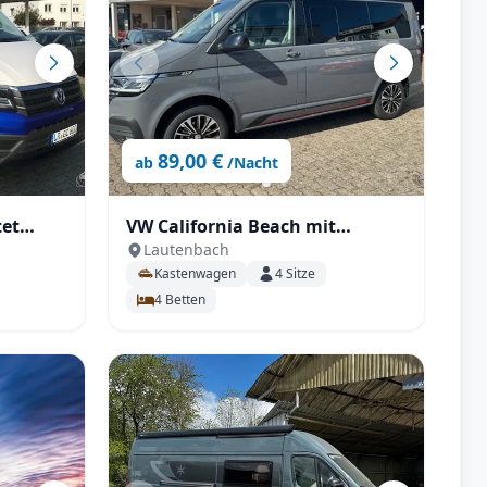
89,00 €
ab
/Nacht
tet
VW California Beach mit
Lautenbach
nen
Aufstelldach
Kastenwagen
4
Sitze
kungen
4
Betten