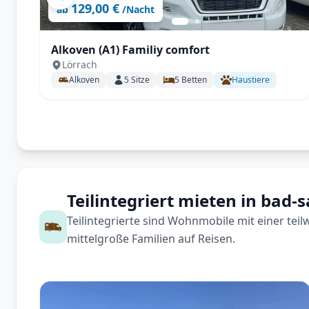
129,00 €
ab
/Nacht
Alkoven (A1) Familiy comfort
Lörrach
Alkoven
5
Sitze
5
Betten
Haustiere
Teilintegriert mieten in ba
Teilintegrierte sind Wohnmobile mit einer tei
mittelgroße Familien auf Reisen.