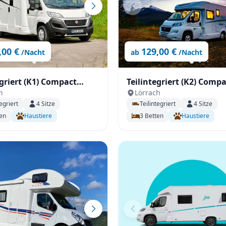
,00 €
129,00 €
/Nacht
ab
/Nacht
egriert (K1) Compact
Teilintegriert (K2) Comp
h
Lörrach
tt)
(Längsbett)
egriert
4
Sitze
Teilintegriert
4
Sitze
en
Haustiere
3
Betten
Haustiere