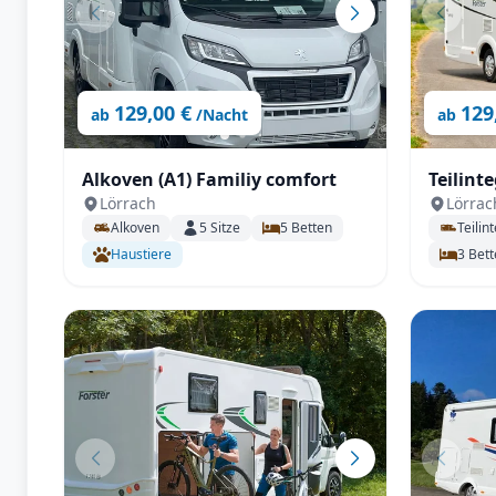
129,00 €
129
ab
/Nacht
ab
Alkoven (A1) Familiy comfort
Teilint
Lörrach
Lörrac
(Querbe
Alkoven
5
Sitze
5
Betten
Teilint
Haustiere
3
Bett