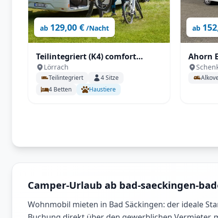
129,00 €
152
ab
/Nacht
ab
Teilintegriert (K4) comfort
Ahorn E
Lörrach
Schenk
(Längsbetten)
Doppelb
Teilintegriert
4
Sitze
Alkov
4
Betten
Haustiere
Camper-Urlaub ab bad-saeckingen-ba
Wohnmobil mieten in Bad Säckingen: der ideale Star
Buchung direkt über den gewerblichen Vermieter, 