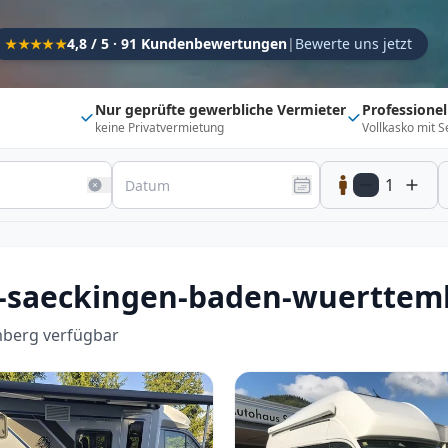
Kapazität
4,8 / 5 · 91 Kundenbewertungen
|
Bewerte uns jetzt
★★★★★
Sitzplätze
1
Schlafplätze
1
Nur geprüfte gewerbliche Vermieter
Professione
keine Privatvermietung
Vollkasko mit S
Suchradius
Umkreis
150
km
1
20 km
500 km
Optionen
Direkt buchbar
Haustier erlaubt
d-saeckingen-baden-wuerttem
Flexibel (±3 Tage)
Anhängerkupplung
Fahrzeugtyp
berg verfügbar
Vollintegriert
Kastenwagen
Alkoven
Teil-Integriert
Wohnwagen