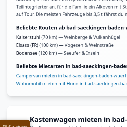
Teilintegrierter an, für die Familie ein Alkoven mi
auf Tour. Die meisten Fahrzeuge bis 3,5 t fährst du m
Beliebte Routen ab bad-saeckingen-baden
Kaiserstuhl
(
70
km) —
Weinberge & Vulkanhügel
Elsass (FR)
(
100
km) —
Vogesen & Weinstraße
Bodensee
(
120
km) —
Seeufer & Inseln
Beliebte Mietarten in bad-saeckingen-ba
Campervan mieten in bad-saeckingen-baden-wuer
Wohnmobil mieten mit Hund in bad-saeckingen-b
Kastenwagen mieten in bad
50 €