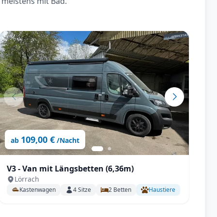
 meistens mit Bad.
109,00 €
ab
/Nacht
V3 - Van mit Längsbetten (6,36m)
Lörrach
Kastenwagen
4
Sitze
2
Betten
Haustiere