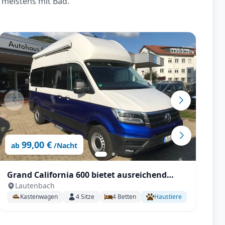
 meistens mit Bad.
99,00 €
ab
/Nacht
Grand California 600 bietet ausreichend
V
Lautenbach
Platz für einen Urlaub ohne
Kastenwagen
4
Sitze
4
Betten
Haustiere
Einschränkungen