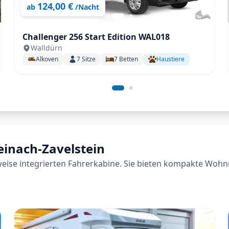
124,00 €
ab
/Nacht
Challenger 256 Start Edition WAL018
Walldürn
Alkoven
7
Sitze
7
Betten
Haustiere
Teinach-Zavelstein
lweise integrierten Fahrerkabine. Sie bieten kompakte Wohn