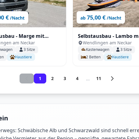
00 €
75,00 €
/Nacht
ab
/Nacht
usbau - Marge mit
Selbstausbau - Lambo m
ingen am Neckar
Wendlingen am Neckar
 Toilette,
Dusche, Toilette, Fahrra
nwagen
3
Sitze
Kastenwagen
3
Sitze
erkupplung,
Ventilator, Sonnensegel
en
Haustiere
2
Betten
Haustiere
eizung uvm.
...
1
2
3
4
11
ein
rwegs: Schwäbische Alb und Schwarzwald sind schnell errei
liche Vermieter aus der Region – geprüfte, gewartete Fahr