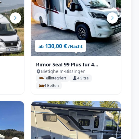
130,00 €
ab
/Nacht
Rimor Seal 99 Plus für 4
Bietigheim-Bissingen
rsonen
Personen - Solar - Face to Face
Teilintegriert
4
Sitze
Sitzgruppe
4
Betten