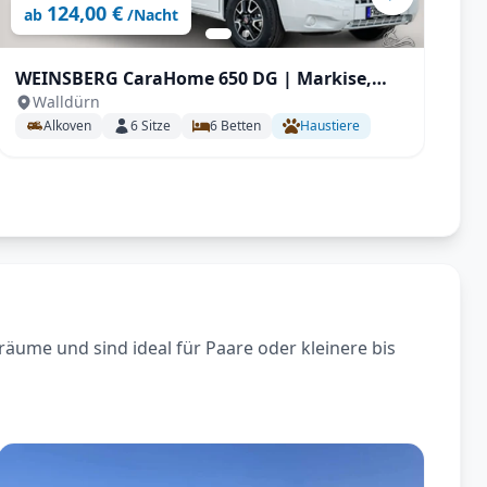
124,00 €
ab
/Nacht
WEINSBERG CaraHome 650 DG | Markise,
W
Walldürn
Rückfahrkamera uvm.
Alkoven
6
Sitze
6
Betten
Haustiere
räume und sind ideal für Paare oder kleinere bis