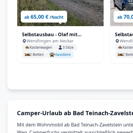
65,00 €
70,
ab
/Nacht
ab
Selbstausbau - Olaf mit
Selbsta
Wendlingen am Neckar
Wendl
Anhängerkupplung,
portable
Kastenwagen
3
Sitze
Kaste
Fahrradträger, Rückfahrkamera
Anhäng
2
Betten
Haustiere
2
Bett
uvm.
Standh
Camper-Urlaub ab Bad Teinach-Zavelst
Mit dem Wohnmobil ab Bad Teinach-Zavelstein unte
Weg. Camperfuchs vermittelt ausschließlich gewerb