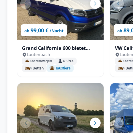
99,00 €
89,
ab
/Nacht
ab
Grand California 600 bietet
VW Cali
Lautenbach
Laute
ausreichend Platz für einen
Aufstel
Kastenwagen
4
Sitze
Kaste
Urlaub ohne Einschränkungen
4
Betten
Haustiere
4
Bett