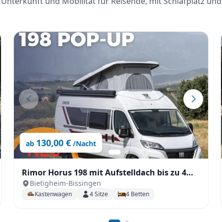
Unterkunft und Mobilität für Reisende, mit Schlafplatz und
130,00 €
ab
/Nacht
Rimor Horus 198 mit Aufstelldach bis zu 4
Bietigheim-Bissingen
Personen auf 5,99 Metern
Kastenwagen
4
Sitze
4
Betten