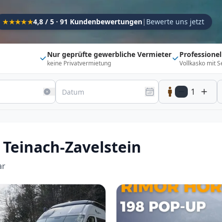
Kapazität
4,8 / 5 · 91 Kundenbewertungen
|
Bewerte uns jetzt
★★★★★
Sitzplätze
1
Schlafplätze
1
Nur geprüfte gewerbliche Vermieter
Professione
keine Privatvermietung
Vollkasko mit S
Suchradius
Umkreis
150
km
1
20 km
500 km
Optionen
Direkt buchbar
Haustier erlaubt
Teinach-Zavelstein
Flexibel (±3 Tage)
Anhängerkupplung
Fahrzeugtyp
ar
Vollintegriert
Kastenwagen
Alkoven
Teil-Integriert
Wohnwagen