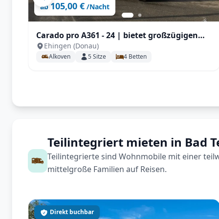
105,00 €
ab
/Nacht
Carado pro A361 - 24 | bietet großzügigen
Ehingen (Donau)
Platz für 4-5 Personen , großem Doppelbett,
Alkoven
5
Sitze
4
Betten
zusätzlicher Sitzgruppe, SAT / TV / Navi und
Markise
Teilintegriert mieten in Bad 
Teilintegrierte sind Wohnmobile mit einer tei
mittelgroße Familien auf Reisen.
Direkt buchbar