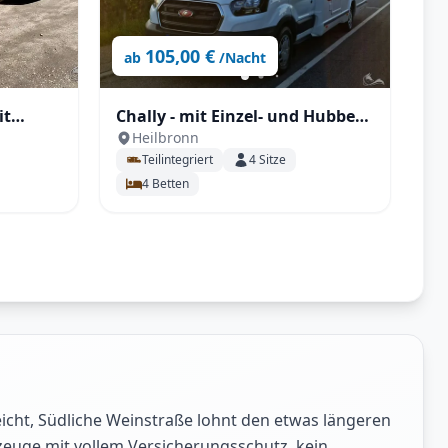
105,00 €
ab
/Nacht
it
Chally - mit Einzel- und Hubbett,
Heilbronn
dträger,
SAT, Fahrradträger uvm.
Teilintegriert
4
Sitze
 uvm.
4
Betten
cht, Südliche Weinstraße lohnt den etwas längeren
zeuge mit vollem Versicherungsschutz, kein