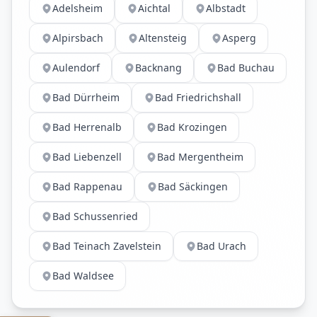
Adelsheim
Aichtal
Albstadt
Alpirsbach
Altensteig
Asperg
Aulendorf
Backnang
Bad Buchau
Bad Dürrheim
Bad Friedrichshall
Bad Herrenalb
Bad Krozingen
Bad Liebenzell
Bad Mergentheim
Bad Rappenau
Bad Säckingen
Bad Schussenried
Bad Teinach Zavelstein
Bad Urach
Bad Waldsee