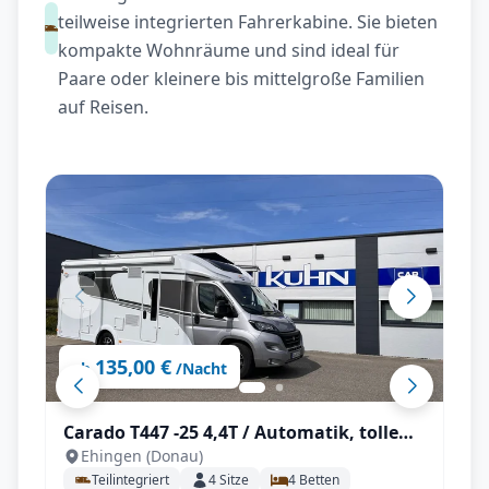
teilweise integrierten Fahrerkabine. Sie bieten
kompakte Wohnräume und sind ideal für
Paare oder kleinere bis mittelgroße Familien
auf Reisen.
135,00 €
ab
/Nacht
Carado T447 -25 4,4T / Automatik, tolle
Ehingen (Donau)
Ausstattung mit Einzelbetten und
Teilintegriert
4
Sitze
4
Betten
Hubbett für 4 Personen, SAT / TV / Solar /