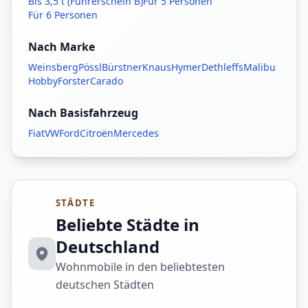
Bis 3,5 t (Führerschein B)
Für 5 Personen
Für 6 Personen
Nach Marke
Weinsberg
Pössl
Bürstner
Knaus
Hymer
Dethleffs
Malibu
Hobby
Forster
Carado
Nach Basisfahrzeug
Fiat
VW
Ford
Citroën
Mercedes
STÄDTE
Beliebte Städte in
Deutschland
Wohnmobile in den beliebtesten
deutschen Städten