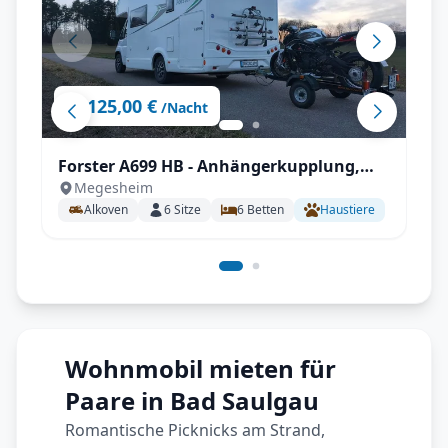
125,00 €
ab
/Nacht
Forster A699 HB - Anhängerkupplung,
Megesheim
Markise, Fahrradträger,
Alkoven
6
Sitze
6
Betten
Haustiere
Fahrerhausverdunklung uvm.
Wohnmobil mieten für
Paare in Bad Saulgau
Romantische Picknicks am Strand,