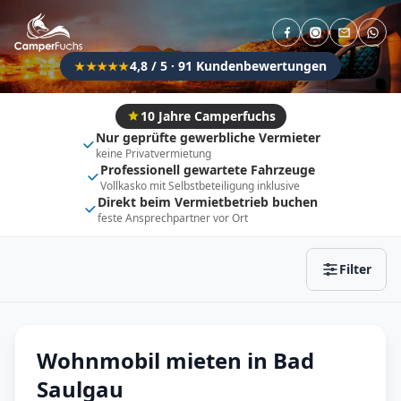
Direkt buchbar
Haustier erlaubt
Flexibel (±3 Tage)
Anhängerkupplung
4,8 / 5 · 91 Kundenbewertungen
★★★★★
Fahrzeugtyp
Vollintegriert
Kastenwagen
10 Jahre Camperfuchs
Nur geprüfte gewerbliche Vermieter
Alkoven
Teil-Integriert
keine Privatvermietung
Professionell gewartete Fahrzeuge
Wohnwagen
Vollkasko mit Selbstbeteiligung inklusive
Direkt beim Vermietbetrieb buchen
feste Ansprechpartner vor Ort
Zurücksetzen
Ergebnisse anzeigen
Filter
Wohnmobil mieten in Bad
Saulgau