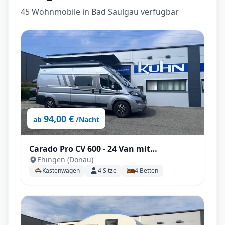
45 Wohnmobile in Bad Saulgau verfügbar
94,00 €
ab
/Nacht
Carado Pro CV 600 - 24 Van mit
Ehingen (Donau)
Aufstelldach, TV, Automatik uvm.
Kastenwagen
4
Sitze
4
Betten