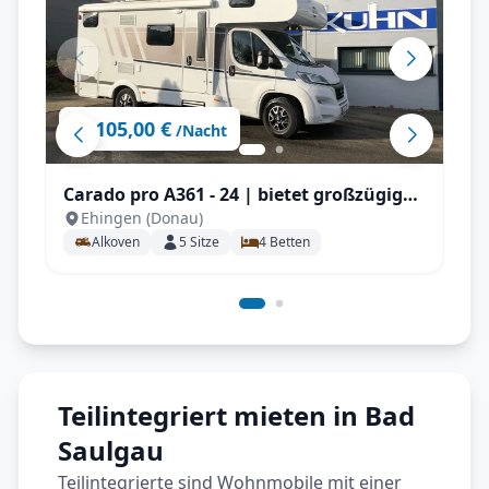
105,00 €
ab
/Nacht
Carado pro A361 - 24 | bietet großzügigen
Ehingen (Donau)
Platz für 4-5 Personen , großem
Alkoven
5
Sitze
4
Betten
Doppelbett, zusätzlicher Sitzgruppe, SAT
/ TV / Navi und Markise
Teilintegriert mieten in Bad
Saulgau
Teilintegrierte sind Wohnmobile mit einer