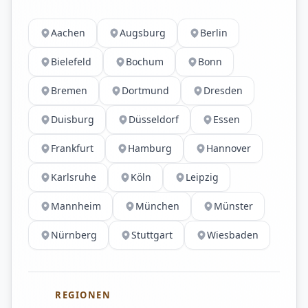
Aachen
Augsburg
Berlin
Bielefeld
Bochum
Bonn
Bremen
Dortmund
Dresden
Duisburg
Düsseldorf
Essen
Frankfurt
Hamburg
Hannover
Karlsruhe
Köln
Leipzig
Mannheim
München
Münster
Nürnberg
Stuttgart
Wiesbaden
REGIONEN