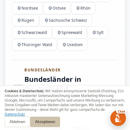
Nordsee
Ostsee
Rhön
Rügen
Sächsische Schweiz
Schwarzwald
Spreewald
Sylt
Thüringer Wald
Usedom
BUNDESLÄNDER
Bundesländer in
Deutschland
Wir nutzen anonymisierte Statistik (PostHog, EU)
Cookies & Datenschutz.
inklusive maskierter Seitenaufzeichnung sowie Marketing-Messung
Wohnmobile in allen deutschen
(Google, Microsoft), um Camperfuchs und unsere Werbung zu verbessern.
Bundesländern
Deine Eingaben und Texte bleiben dabei verborgen. Wir laden das nur mit
deiner Zustimmung – deine Wahl gilt für ganz camperfuchs.de.
Chat
Datenschutz
Ablehnen
Akzeptieren
Baden-Württemberg
Bayern