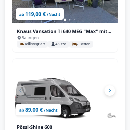
119,00 €
ab
/Nacht
Knaus Vansation Ti 640 MEG "Max" mit
Balingen
Einzelbetten, Automatik, Klimaanlage
Teilintegriert
4
Sitze
2
Betten
mit SAT uvm. Kopie
89,00 €
ab
/Nacht
Pössl-Shine 600