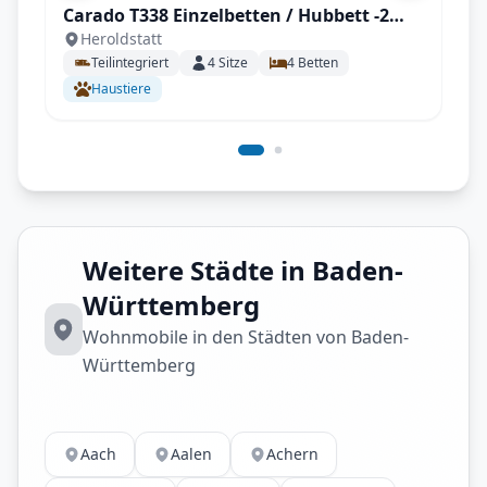
Carado T338 Einzelbetten / Hubbett -2
Heroldstatt
(Navi, Sat, TV, Markise, Kamera, Tisch,
Teilintegriert
4
Sitze
4
Betten
Stühle, Fahrradträger)
Haustiere
Weitere Städte in Baden-
Württemberg
Wohnmobile in den Städten von Baden-
Württemberg
Aach
Aalen
Achern