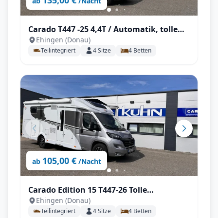
135,00 €
ab
/Nacht
Carado T447 -25 4,4T / Automatik, tolle
Ehingen (Donau)
Ausstattung mit Einzelbetten und
Teilintegriert
4
Sitze
4
Betten
Hubbett für 4 Personen, SAT / TV / Solar /
Navi und Markise und Fahrradträger
105,00 €
ab
/Nacht
Carado Edition 15 T447-26 Tolle
Ehingen (Donau)
Ausstattung mit Einzelbetten und
Teilintegriert
4
Sitze
4
Betten
Hubbett für 4 Personen, SAT / TV / Solar /