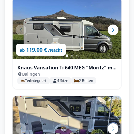
119,00 €
ab
/Nacht
Knaus Vansation Ti 640 MEG "Moritz" mit
Balingen
Einzelbetten, Automatik, Klimaanlage
Teilintegriert
4
Sitze
2
Betten
mit SAT uvm.