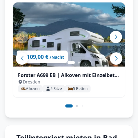
109,00 €
ab
/Nacht
Forster A699 EB | Alkoven mit Einzelbett
Dresden
für bis zu 5 P.
Alkoven
5
Sitze
5
Betten
Teilintegriert mieten in Bad