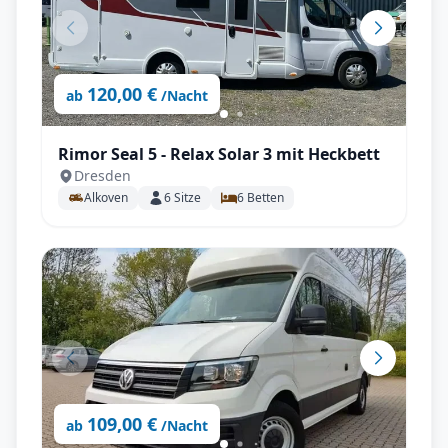
120,00 €
ab
/Nacht
Rimor Seal 5 - Relax Solar 3 mit Heckbett
Dresden
Alkoven
6
Sitze
6
Betten
109,00 €
ab
/Nacht