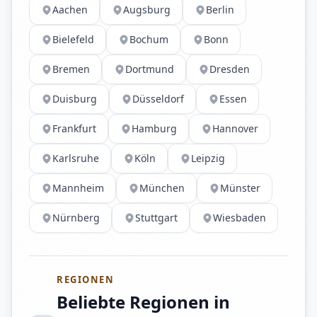
Aachen
Augsburg
Berlin
Bielefeld
Bochum
Bonn
Bremen
Dortmund
Dresden
Duisburg
Düsseldorf
Essen
Frankfurt
Hamburg
Hannover
Karlsruhe
Köln
Leipzig
Mannheim
München
Münster
Nürnberg
Stuttgart
Wiesbaden
REGIONEN
Beliebte Regionen in