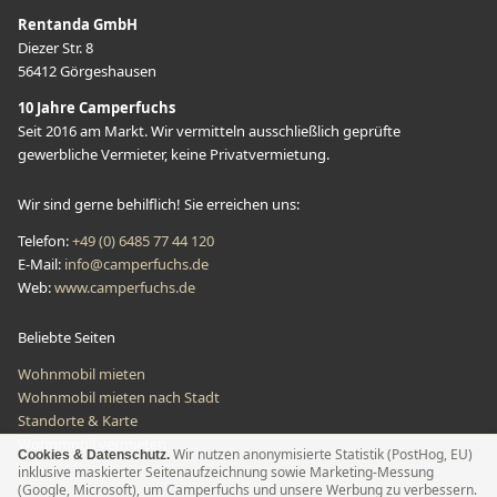
Rentanda GmbH
Diezer Str. 8
56412 Görgeshausen
10 Jahre Camperfuchs
Seit 2016 am Markt. Wir vermitteln ausschließlich geprüfte
gewerbliche Vermieter, keine Privatvermietung.
Wir sind gerne behilflich! Sie erreichen uns:
Telefon
:
+49 (0) 6485 77 44 120
E-Mail
:
info@camperfuchs.de
Web:
www.camperfuchs.de
Beliebte Seiten
Wohnmobil mieten
Wohnmobil mieten nach Stadt
Standorte & Karte
Wohnmobil vermieten
Wir nutzen anonymisierte Statistik (PostHog, EU)
Cookies & Datenschutz.
inklusive maskierter Seitenaufzeichnung sowie Marketing-Messung
(Google, Microsoft), um Camperfuchs und unsere Werbung zu verbessern.