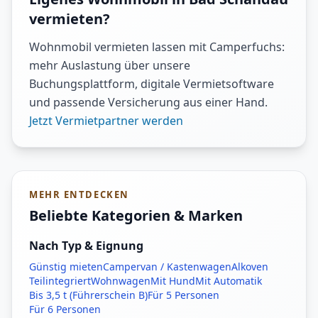
vermieten?
Wohnmobil vermieten lassen mit Camperfuchs:
mehr Auslastung über unsere
Buchungsplattform, digitale Vermietsoftware
und passende Versicherung aus einer Hand.
Jetzt Vermietpartner werden
MEHR ENTDECKEN
Beliebte Kategorien & Marken
Nach Typ & Eignung
Günstig mieten
Campervan / Kastenwagen
Alkoven
Teilintegriert
Wohnwagen
Mit Hund
Mit Automatik
Bis 3,5 t (Führerschein B)
Für 5 Personen
Für 6 Personen