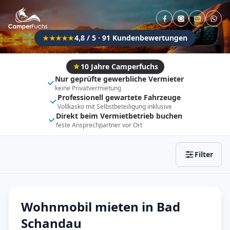
Direkt buchbar
Haustier erlaubt
Flexibel (±3 Tage)
Anhängerkupplung
4,8 / 5 · 91 Kundenbewertungen
★★★★★
Fahrzeugtyp
Vollintegriert
Kastenwagen
10 Jahre Camperfuchs
Nur geprüfte gewerbliche Vermieter
Alkoven
Teil-Integriert
keine Privatvermietung
Professionell gewartete Fahrzeuge
Wohnwagen
Vollkasko mit Selbstbeteiligung inklusive
Direkt beim Vermietbetrieb buchen
feste Ansprechpartner vor Ort
Zurücksetzen
Ergebnisse anzeigen
Filter
Wohnmobil mieten in Bad
Schandau