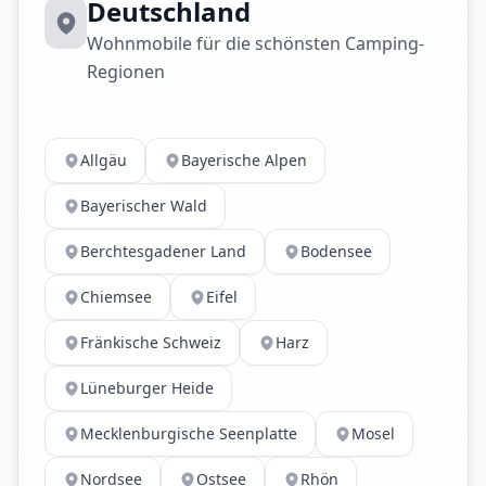
Deutschland
Wohnmobile für die schönsten Camping-
Regionen
Allgäu
Bayerische Alpen
Bayerischer Wald
Berchtesgadener Land
Bodensee
Chiemsee
Eifel
Fränkische Schweiz
Harz
Lüneburger Heide
Mecklenburgische Seenplatte
Mosel
Nordsee
Ostsee
Rhön