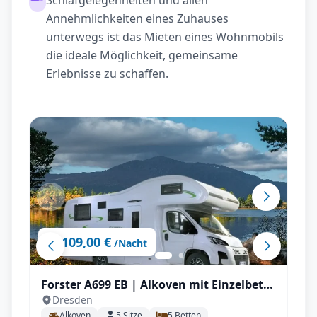
Schlafgelegenheiten und allen
Annehmlichkeiten eines Zuhauses
unterwegs ist das Mieten eines Wohnmobils
die ideale Möglichkeit, gemeinsame
Erlebnisse zu schaffen.
109,00 €
ab
/Nacht
Forster A699 EB | Alkoven mit Einzelbett
Dresden
für bis zu 5 P.
Alkoven
5
Sitze
5
Betten