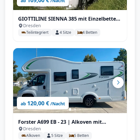
109,00 €
ab
/Nacht
GIOTTILINE SIENNA 385 mit Einzelbetten,
Dresden
Isofix uvm,
Teilintegriert
4
Sitze
4
Betten
120,00 €
ab
/Nacht
Forster A699 EB - 23 | Alkoven mit
Dresden
Einzelbett für bis zu 5 P.
Alkoven
5
Sitze
5
Betten