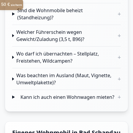
50 €
sichern
Sind die Wohnmobile beheizt
+
(Standheizung)?
Welcher Führerschein wegen
+
Gewicht/Zuladung (3,5 t, B96)?
Wo darf ich übernachten – Stellplatz,
+
Freistehen, Wildcampen?
Was beachten im Ausland (Maut, Vignette,
+
Umweltplakette)?
+
Kann ich auch einen Wohnwagen mieten?
Eigenes Wohnmobil in Bad Schandau