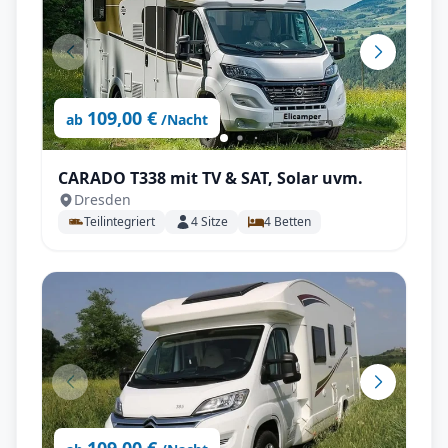
109,00 €
ab
/Nacht
CARADO T338 mit TV & SAT, Solar uvm.
Dresden
Teilintegriert
4
Sitze
4
Betten