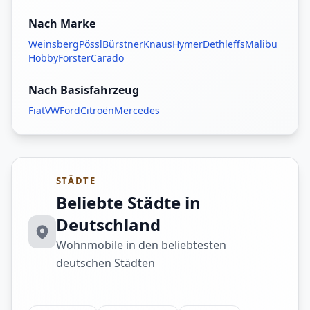
Nach Marke
Weinsberg
Pössl
Bürstner
Knaus
Hymer
Dethleffs
Malibu
Hobby
Forster
Carado
Nach Basisfahrzeug
Fiat
VW
Ford
Citroën
Mercedes
STÄDTE
Beliebte Städte in
Deutschland
Wohnmobile in den beliebtesten
deutschen Städten