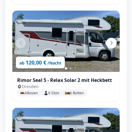
120,00 €
ab
/Nacht
Rimor Seal 5 - Relax Solar 2 mit Heckbett
Dresden
Alkoven
6
Sitze
6
Betten