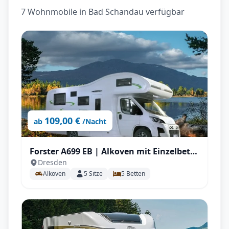
7 Wohnmobile in Bad Schandau verfügbar
109,00 €
ab
/Nacht
Forster A699 EB | Alkoven mit Einzelbett
Dresden
für bis zu 5 P.
Alkoven
5
Sitze
5
Betten