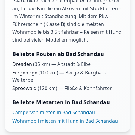
Paare bietet sich ein kompakter Teilintegrierter
an, für die Familie ein Alkoven mit Stockbetten –
im Winter mit Standheizung. Mit dem Pkw-
Führerschein (Klasse B) sind die meisten
Wohnmobile bis 3,5 t fahrbar – Reisen mit Hund
sind bei vielen Modellen möglich.
Beliebte Routen ab Bad Schandau
Dresden
(
35
km) —
Altstadt & Elbe
Erzgebirge
(
100
km) —
Berge & Bergbau-
Welterbe
Spreewald
(
120
km) —
Fließe & Kahnfahrten
Beliebte Mietarten in Bad Schandau
Campervan mieten in Bad Schandau
Wohnmobil mieten mit Hund in Bad Schandau