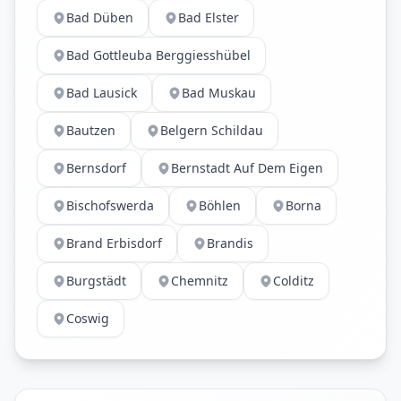
Bad Düben
Bad Elster
Bad Gottleuba Berggiesshübel
Bad Lausick
Bad Muskau
Bautzen
Belgern Schildau
Bernsdorf
Bernstadt Auf Dem Eigen
Bischofswerda
Böhlen
Borna
Brand Erbisdorf
Brandis
Burgstädt
Chemnitz
Colditz
Coswig