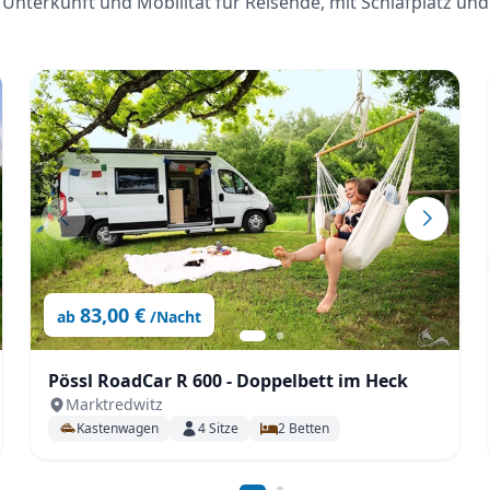
Unterkunft und Mobilität für Reisende, mit Schlafplatz und
83,00 €
ab
/Nacht
Pössl RoadCar R 600 - Doppelbett im Heck
Marktredwitz
Kastenwagen
4
Sitze
2
Betten