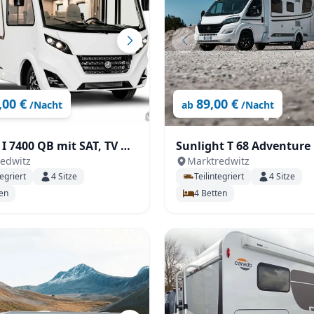
Zurücksetzen
Ergebnisse anzeigen
,00 €
89,00 €
/Nacht
ab
/Nacht
 I 7400 QB mit SAT, TV &
Sunlight T 68 Adventure
edwitz
Marktredwitz
 Heckgarage
Einzelbetten im Heck
tegriert
4
Sitze
Teilintegriert
4
Sitze
en
4
Betten