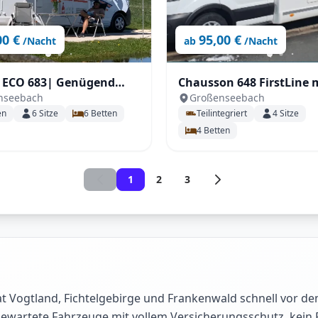
00 €
95,00 €
/Nacht
ab
/Nacht
ECO 683| Genügend
Chausson 648 FirstLine 
nseebach
Großenseebach
r Familien mit Klima
Queensbett
en
6
Sitze
6
Betten
Teilintegriert
4
Sitze
4
Betten
1
2
3
 Vogtland, Fichtelgebirge und Frankenwald schnell vor dem
 gewartete Fahrzeuge mit vollem Versicherungsschutz, kein