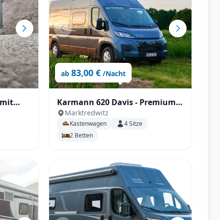
83,00 €
ab
/Nacht
 mit
Karmann 620 Davis - Premium
Marktredwitz
Kastenwagen mit Einzelbetten
Kastenwagen
4
Sitze
2
Betten