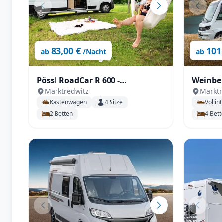
83,00 €
101
ab
/Nacht
ab
Pössl RoadCar R 600 -
Weinber
Marktredwitz
Marktr
Doppelbett im Heck
TV SAT
Kastenwagen
4
Sitze
Vollin
2
Betten
4
Bett