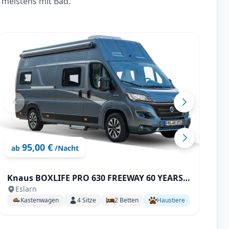
 meistens mit Bad.
95,00 €
ab
/Nacht
Knaus BOXLIFE PRO 630 FREEWAY 60 YEARS
W
Eslarn
KNAUS mit AHK uvm.
Pe
Kastenwagen
4
Sitze
2
Betten
Haustiere
6