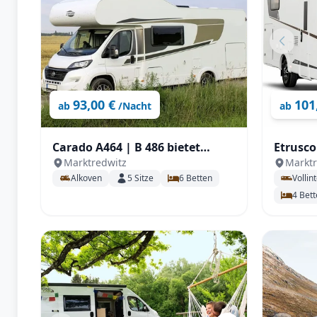
93,00 €
101
ab
/Nacht
ab
Carado A464 | B 486 bietet
Etrusco
Marktredwitz
Marktr
großzügigen Platz für 5
großer
Alkoven
5
Sitze
6
Betten
Vollin
Personen , großem Doppelbett,
4
Bett
zusätzlicher Sitzgruppe