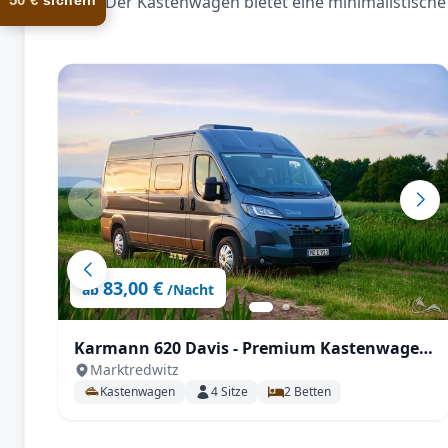
Der Kastenwagen bietet eine minimalistische 
sichern
83,00 €
ab
/Nacht
Karmann 620 Davis - Premium Kastenwagen
Marktredwitz
mit Einzelbetten
Kastenwagen
4
Sitze
2
Betten