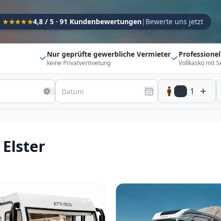
Kapazität
4,8 / 5 · 91 Kundenbewertungen
|
Bewerte uns jetzt
★★★★★
Sitzplätze
1
Schlafplätze
1
Nur geprüfte gewerbliche Vermieter
Professione
keine Privatvermietung
Vollkasko mit S
Suchradius
Umkreis
150
km
1
20 km
500 km
Optionen
Direkt buchbar
Haustier erlaubt
Elster
Flexibel (±3 Tage)
Anhängerkupplung
Fahrzeugtyp
Vollintegriert
Kastenwagen
Alkoven
Teil-Integriert
Wohnwagen