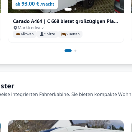
93,00 €
ab
/Nacht
Carado A464 | C 668 bietet großzügigen Platz
Marktredwitz
für 5 Personen , großem Doppelbett,
Alkoven
5
Sitze
6
Betten
zusätzlicher Sitzgruppe
lster
lweise integrierten Fahrerkabine. Sie bieten kompakte Wohn