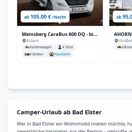
105,00 €
95,
ab
/Nacht
ab
Weinsberg CaraBus 600 DQ - bis
AHORN 
Eslarn
Große
zu 4 Personen, mit Hubett,
Raum fü
Kastenwagen
4
Sitze
Alkov
Querbett, SAT, unter 6m!
etc.
4
Betten
Haustiere
Camper-Urlaub ab Bad Elster
Wer in Bad Elster ein Wohnmobil mieten möchte, hat
gewerbliche Vermieter aus der Region – geprüfte,