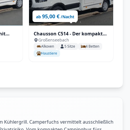
95,00 €
ab
/Nacht
mit
Chausson C514 - Der kompakte
Großenseebach
Alkoven
Alkoven
5
Sitze
4
Betten
Haustiere
 Kühlergrill. Camperfuchs vermittelt ausschließlich
 Privatrisiko. Vom kompakten Campingbus fürs