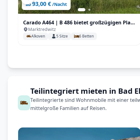
93,00 €
ab
/Nacht
Carado A464 | B 486 bietet großzügigen Platz
Marktredwitz
für 5 Personen , großem Doppelbett,
Alkoven
5
Sitze
6
Betten
zusätzlicher Sitzgruppe
Teilintegriert mieten in Bad E
Teilintegrierte sind Wohnmobile mit einer tei
mittelgroße Familien auf Reisen.