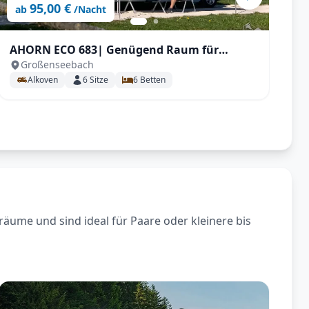
95,00 €
ab
/Nacht
AHORN ECO 683| Genügend Raum für
C
Großenseebach
Familien mit Klima etc.
Alkoven
6
Sitze
6
Betten
räume und sind ideal für Paare oder kleinere bis