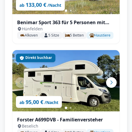
133,00 €
ab
/Nacht
Benimar Sport 363 für 5 Personen mit
Hünfelden
Einzelbetten, Solar, Winterpaket
Alkoven
5
Sitze
5
Betten
Haustiere
Direkt buchbar
95,00 €
ab
/Nacht
Forster A699DVB - Familienversteher
Beselich