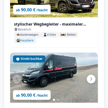
90,00 €
ab
/Nacht
stylischer Wegbegleiter - maximaler
Beselich
Komfort - Pilote V 630 J X-Edition
Kastenwagen
4
Sitze
3
Betten
Haustiere
Direkt buchbar
90,00 €
ab
/Nacht