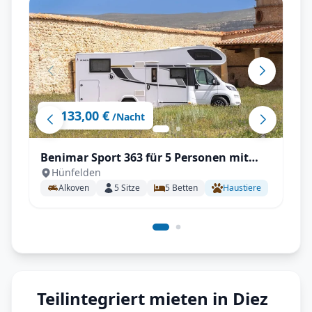
133,00 €
ab
/Nacht
Benimar Sport 363 für 5 Personen mit
Hünfelden
Einzelbetten, Solar, Winterpaket
Alkoven
5
Sitze
5
Betten
Haustiere
Teilintegriert mieten in Diez