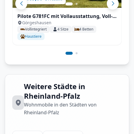
Pilote G781FC mit Vollausstattung, Voll-
Görgeshausen
Autrak, Automatik, Klima, hohe
Vollintegriert
4
Sitze
4
Betten
Zuladung, AHK, TV & SAT, Luftfederung,
Haustiere
Backofen uvm.
Weitere Städte in
Rheinland-Pfalz
Wohnmobile in den Städten von
Rheinland-Pfalz