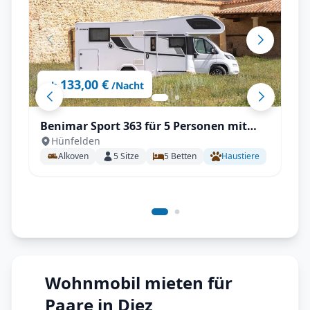
133,00 €
ab
/Nacht
Benimar Sport 363 für 5 Personen mit
Hünfelden
Einzelbetten, Solar, Winterpaket
Alkoven
5
Sitze
5
Betten
Haustiere
Wohnmobil mieten für
Paare in Diez