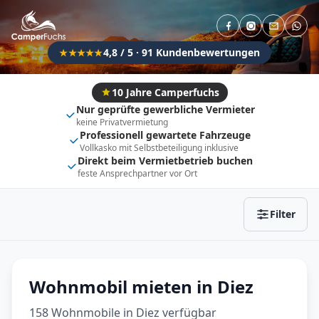
Direkt buchbar
Haustier erlaubt
Flexibel (±3 Tage)
Anhängerkupplung
4,8 / 5 · 91 Kundenbewertungen
★★★★★
Fahrzeugtyp
Vollintegriert
Kastenwagen
10 Jahre Camperfuchs
Nur geprüfte gewerbliche Vermieter
Alkoven
Teil-Integriert
keine Privatvermietung
Professionell gewartete Fahrzeuge
Wohnwagen
Vollkasko mit Selbstbeteiligung inklusive
Direkt beim Vermietbetrieb buchen
feste Ansprechpartner vor Ort
Zurücksetzen
Ergebnisse anzeigen
Filter
Wohnmobil mieten in Diez
158 Wohnmobile in Diez verfügbar