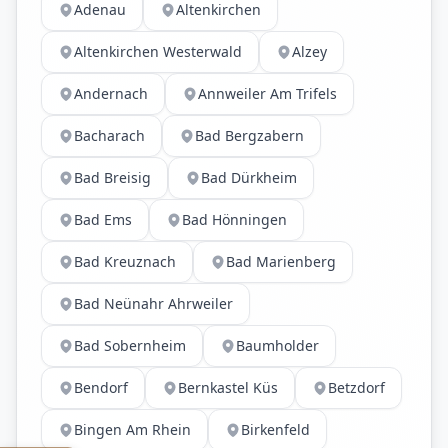
Adenau
Altenkirchen
Altenkirchen Westerwald
Alzey
Andernach
Annweiler Am Trifels
Bacharach
Bad Bergzabern
Bad Breisig
Bad Dürkheim
Bad Ems
Bad Hönningen
Bad Kreuznach
Bad Marienberg
Bad Neünahr Ahrweiler
Bad Sobernheim
Baumholder
Bendorf
Bernkastel Küs
Betzdorf
Bingen Am Rhein
Birkenfeld