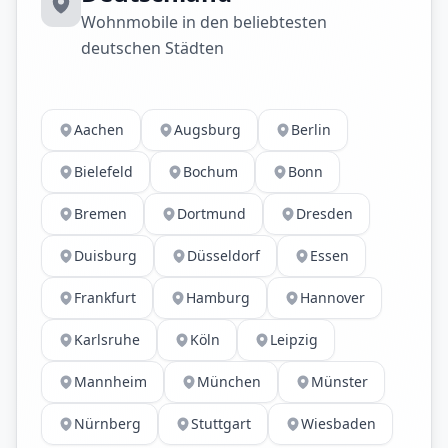
Wohnmobile in den beliebtesten
deutschen Städten
Aachen
Augsburg
Berlin
Bielefeld
Bochum
Bonn
Bremen
Dortmund
Dresden
Duisburg
Düsseldorf
Essen
Frankfurt
Hamburg
Hannover
Karlsruhe
Köln
Leipzig
Mannheim
München
Münster
Nürnberg
Stuttgart
Wiesbaden