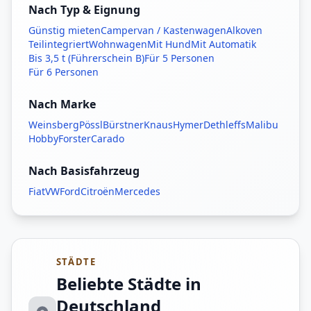
Nach Typ & Eignung
Günstig mieten
Campervan / Kastenwagen
Alkoven
Teilintegriert
Wohnwagen
Mit Hund
Mit Automatik
Bis 3,5 t (Führerschein B)
Für 5 Personen
Für 6 Personen
Nach Marke
Weinsberg
Pössl
Bürstner
Knaus
Hymer
Dethleffs
Malibu
Hobby
Forster
Carado
Nach Basisfahrzeug
Fiat
VW
Ford
Citroën
Mercedes
STÄDTE
Beliebte Städte in
Deutschland