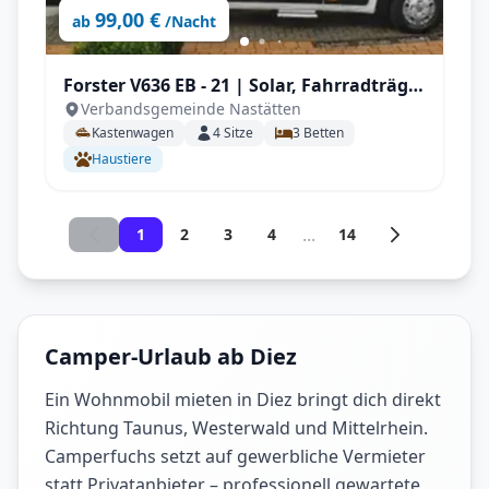
99,00 €
ab
/Nacht
Forster V636 EB - 21 | Solar, Fahrradträger
Verbandsgemeinde Nastätten
ideal für 2-3 Personen
Kastenwagen
4
Sitze
3
Betten
Haustiere
...
1
2
3
4
14
Camper-Urlaub ab Diez
Ein Wohnmobil mieten in Diez bringt dich direkt
Richtung Taunus, Westerwald und Mittelrhein.
Camperfuchs setzt auf gewerbliche Vermieter
statt Privatanbieter – professionell gewartete