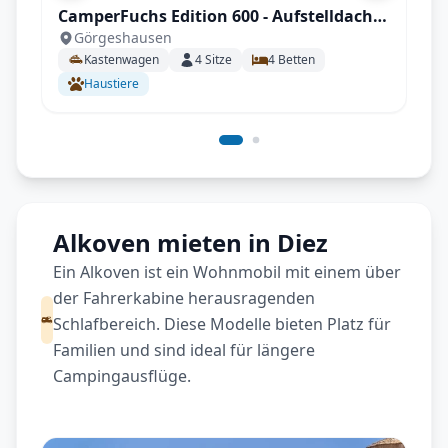
CamperFuchs Edition 600 - Aufstelldach,
Görgeshausen
innovatives Design, hochwertig
Kastenwagen
4
Sitze
4
Betten
verarbeitet mit vielen Extras
Haustiere
Alkoven mieten in Diez
Ein Alkoven ist ein Wohnmobil mit einem über
der Fahrerkabine herausragenden
Schlafbereich. Diese Modelle bieten Platz für
Familien und sind ideal für längere
Campingausflüge.