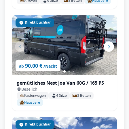
Alkoven
6
Sitze
8
Betten
Haustiere
Direkt buchbar
90,00 €
ab
/Nacht
gemütliches Nest Joa Van 60G / 165 PS
Beselich
Kastenwagen
4
Sitze
3
Betten
Haustiere
Direkt buchbar