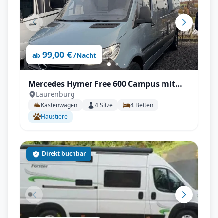
99,00 €
ab
/Nacht
Mercedes Hymer Free 600 Campus mit
Laurenburg
Automatik, Aufstelldach, AHK uvm.
Kastenwagen
4
Sitze
4
Betten
Haustiere
Direkt buchbar