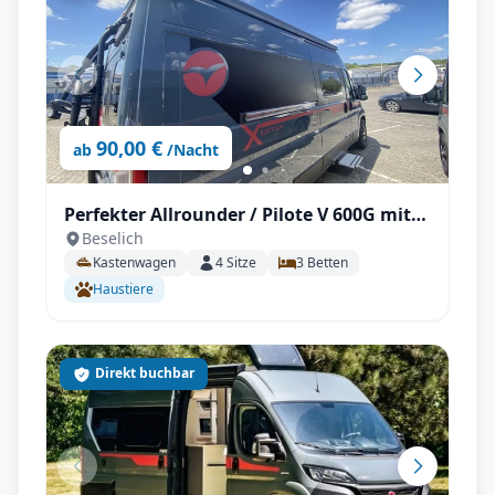
90,00 €
ab
/Nacht
Perfekter Allrounder / Pilote V 600G mit
Beselich
Solar unter 6m!
Kastenwagen
4
Sitze
3
Betten
Haustiere
Direkt buchbar