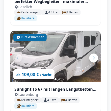
perfekter Wegbegleiter - maximaler
Beselich
Komfort V 630 J X-Edition
Kastenwagen
4
Sitze
3
Betten
Haustiere
Direkt buchbar
109,00 €
ab
/Nacht
Sunlight TS 67 mit langen Längstbetten
Laurenburg
und voll Autrak, Automatik
Teilintegriert
4
Sitze
4
Betten
Haustiere