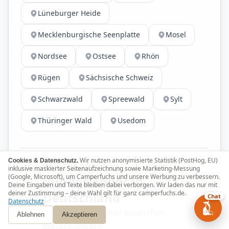
Lüneburger Heide
Mecklenburgische Seenplatte
Mosel
Nordsee
Ostsee
Rhön
Rügen
Sächsische Schweiz
Schwarzwald
Spreewald
Sylt
Thüringer Wald
Usedom
Wir nutzen anonymisierte Statistik (PostHog, EU)
Cookies & Datenschutz.
BUNDESLÄNDER
inklusive maskierter Seitenaufzeichnung sowie Marketing-Messung
(Google, Microsoft), um Camperfuchs und unsere Werbung zu verbessern.
Bundesländer in
Deine Eingaben und Texte bleiben dabei verborgen. Wir laden das nur mit
deiner Zustimmung – deine Wahl gilt für ganz camperfuchs.de.
Deutschland
Chat
Datenschutz
Wohnmobile in allen deutschen
Ablehnen
Akzeptieren
Bundesländern