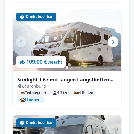
Direkt buchbar
109,00 €
ab
/Nacht
Sunlight T 67 mit langen Längstbetten
Laurenburg
und voll Autrak
Teilintegriert
4
Sitze
4
Betten
Haustiere
Direkt buchbar