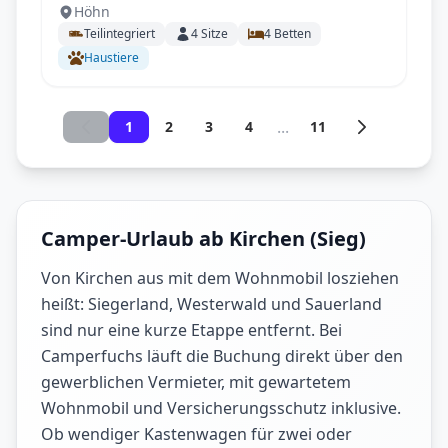
Höhn
| NEU | Längstbetten
Teilintegriert
4
Sitze
4
Betten
Haustiere
...
1
2
3
4
11
Camper-Urlaub ab Kirchen (Sieg)
Von Kirchen aus mit dem Wohnmobil losziehen
heißt: Siegerland, Westerwald und Sauerland
sind nur eine kurze Etappe entfernt. Bei
Camperfuchs läuft die Buchung direkt über den
gewerblichen Vermieter, mit gewartetem
Wohnmobil und Versicherungsschutz inklusive.
Ob wendiger Kastenwagen für zwei oder