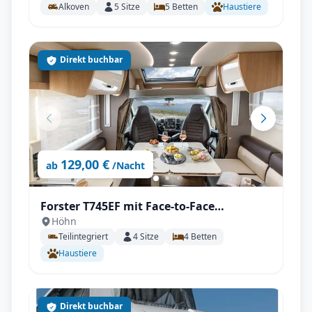
Alkoven
5
Sitze
5
Betten
Haustiere
Direkt buchbar
129,00 €
ab
/Nacht
Forster T745EF mit Face-to-Face
Höhn
Sitzgruppe und Einzelbetten
Teilintegriert
4
Sitze
4
Betten
Haustiere
Direkt buchbar