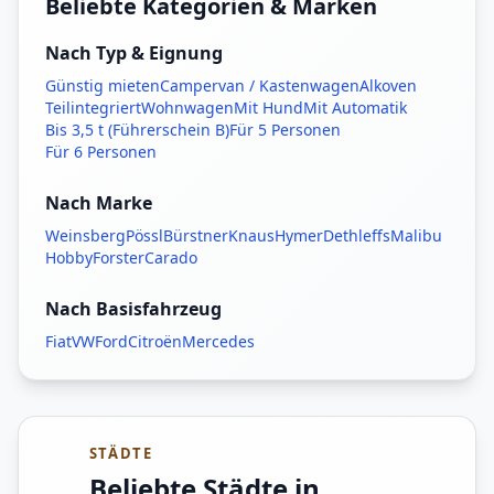
Beliebte Kategorien & Marken
Nach Typ & Eignung
Günstig mieten
Campervan / Kastenwagen
Alkoven
Teilintegriert
Wohnwagen
Mit Hund
Mit Automatik
Bis 3,5 t (Führerschein B)
Für 5 Personen
Für 6 Personen
Nach Marke
Weinsberg
Pössl
Bürstner
Knaus
Hymer
Dethleffs
Malibu
Hobby
Forster
Carado
Nach Basisfahrzeug
Fiat
VW
Ford
Citroën
Mercedes
STÄDTE
Beliebte Städte in