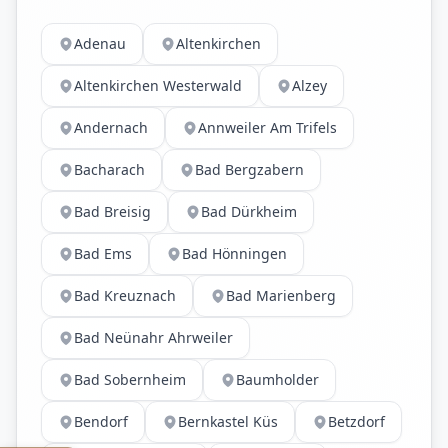
Adenau
Altenkirchen
Altenkirchen Westerwald
Alzey
Andernach
Annweiler Am Trifels
Bacharach
Bad Bergzabern
Bad Breisig
Bad Dürkheim
Bad Ems
Bad Hönningen
Bad Kreuznach
Bad Marienberg
Bad Neünahr Ahrweiler
Bad Sobernheim
Baumholder
Bendorf
Bernkastel Küs
Betzdorf