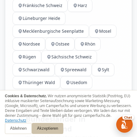
Fränkische Schweiz
Harz
Lüneburger Heide
Mecklenburgische Seenplatte
Mosel
Nordsee
Ostsee
Rhön
Rügen
Sächsische Schweiz
Schwarzwald
Spreewald
Sylt
Thüringer Wald
Usedom
Wir nutzen anonymisierte Statistik (PostHog, EU)
Cookies & Datenschutz.
inklusive maskierter Seitenaufzeichnung sowie Marketing-Messung
(Google, Microsoft), um Camperfuchs und unsere Werbung zu verbessern.
BUNDESLÄNDER
Deine Eingaben und Texte bleiben dabei verborgen. Wir laden das nur mit
deiner Zustimmung – deine Wahl gilt für ganz camperfuchs.de.
Bundesländer in
Chat
Datenschutz
Deutschland
Ablehnen
Akzeptieren