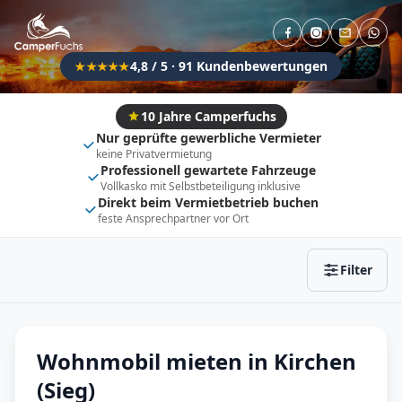
Direkt buchbar
Haustier erlaubt
Flexibel (±3 Tage)
Anhängerkupplung
4,8 / 5 · 91 Kundenbewertungen
★★★★★
Fahrzeugtyp
Vollintegriert
Kastenwagen
10 Jahre Camperfuchs
Nur geprüfte gewerbliche Vermieter
Alkoven
Teil-Integriert
keine Privatvermietung
Professionell gewartete Fahrzeuge
Wohnwagen
Vollkasko mit Selbstbeteiligung inklusive
Direkt beim Vermietbetrieb buchen
feste Ansprechpartner vor Ort
Zurücksetzen
Ergebnisse anzeigen
Filter
Wohnmobil mieten in Kirchen
(Sieg)