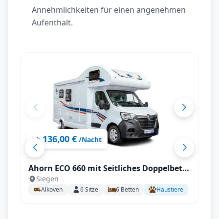
Annehmlichkeiten für einen angenehmen
Aufenthalt.
136,00 €
ab
/Nacht
Ahorn ECO 660 mit Seitliches Doppelbett
Siegen
längs (SB)
Alkoven
6
Sitze
6
Betten
Haustiere