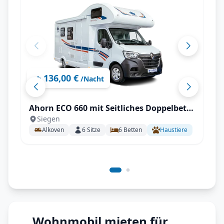
136,00 €
ab
/Nacht
Ahorn ECO 660 mit Seitliches Doppelbett
Siegen
längs (SB)
Alkoven
6
Sitze
6
Betten
Haustiere
Wohnmobil mieten für