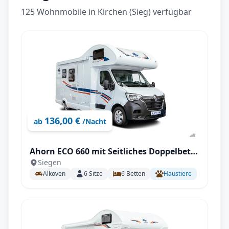
125 Wohnmobile in Kirchen (Sieg) verfügbar
136,00 €
ab
/Nacht
Ahorn ECO 660 mit Seitliches Doppelbett
Siegen
längs (SB)
Alkoven
6
Sitze
6
Betten
Haustiere