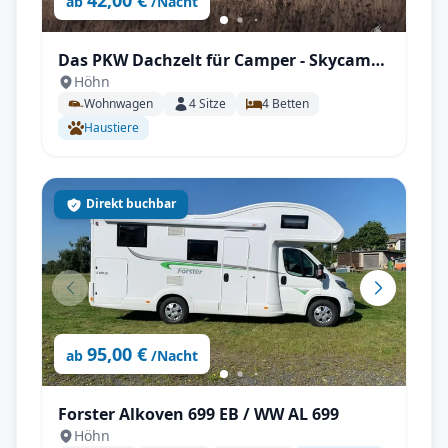
42,00 €
ab
/Nacht
Das PKW Dachzelt für Camper - Skycamp
Höhn
3.0 -2
Wohnwagen
4
Sitze
4
Betten
Haustiere
Direkt buchbar
95,00 €
ab
/Nacht
Forster Alkoven 699 EB / WW AL 699
Höhn