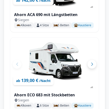
142,00 €
ab
/Nacht
Ahorn ACA 690 mit Längstbetten
Siegen
Alkoven
4
Sitze
5
Betten
Haustiere
139,00 €
ab
/Nacht
Ahorn ECO 683 mit Stockbetten
Siegen
Alkoven
6
Sitze
6
Betten
Haustiere