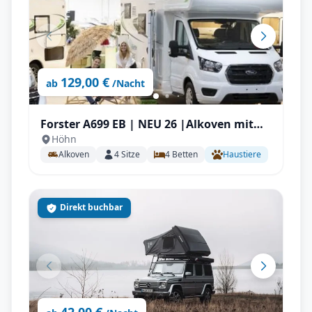
129,00 €
ab
/Nacht
Forster A699 EB | NEU 26 |Alkoven mit
Höhn
Längstbetten für Familien
Alkoven
4
Sitze
4
Betten
Haustiere
Direkt buchbar