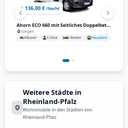
136,00 €
ab
/Nacht
Ahorn ECO 660 mit Seitliches Doppelbett
Siegen
längs (SB)
Alkoven
6
Sitze
6
Betten
Haustiere
Weitere Städte in
Rheinland-Pfalz
Wohnmobile in den Städten von
Rheinland-Pfalz