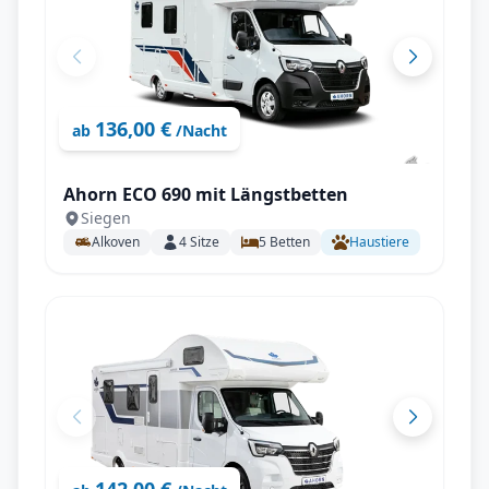
136,00 €
ab
/Nacht
Ahorn ECO 690 mit Längstbetten
Siegen
Alkoven
4
Sitze
5
Betten
Haustiere