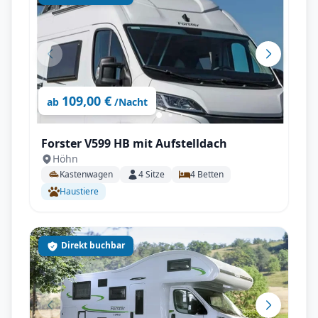
109,00 €
ab
/Nacht
Forster V599 HB mit Aufstelldach
Höhn
Kastenwagen
4
Sitze
4
Betten
Haustiere
Direkt buchbar