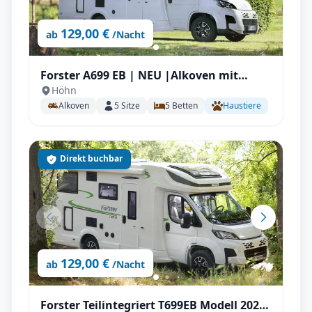
129,00 €
ab
/Nacht
Forster A699 EB | NEU |Alkoven mit
Höhn
Längstbetten für bis zu 5 P.
Alkoven
5
Sitze
5
Betten
Haustiere
Direkt buchbar
129,00 €
ab
/Nacht
Forster Teilintegriert T699EB Modell 2025