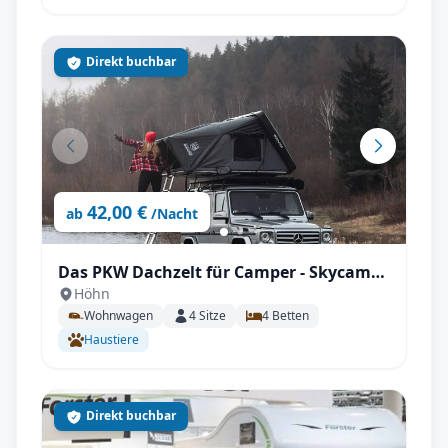
Direkt buchbar
42,00 €
ab
/Nacht
Das PKW Dachzelt für Camper - Skycamp
Höhn
3.0
Wohnwagen
4
Sitze
4
Betten
Haustiere
Direkt buchbar