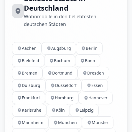
Deutschland
Wohnmobile in den beliebtesten
deutschen Städten
Aachen
Augsburg
Berlin
Bielefeld
Bochum
Bonn
Bremen
Dortmund
Dresden
Duisburg
Düsseldorf
Essen
Frankfurt
Hamburg
Hannover
Karlsruhe
Köln
Leipzig
Mannheim
München
Münster