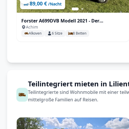
89,00 €
ab
/Nacht
Forster A699DVB Modell 2021 - Der
Achim
Familienversteher
Alkoven
6
Sitze
8
Betten
Teilintegriert mieten in Lilien
Teilintegrierte sind Wohnmobile mit einer tei
mittelgroße Familien auf Reisen.