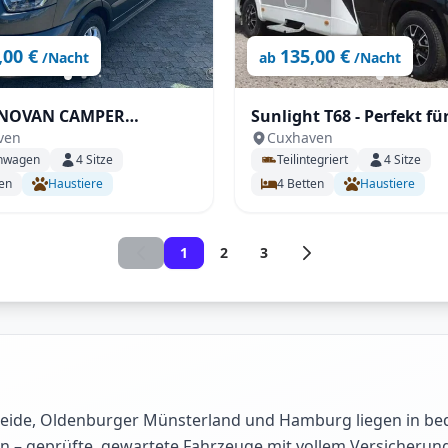
,00 €
135,00 €
/Nacht
ab
/Nacht
NNOVAN CAMPER
Sunlight T68 - Perfekt fü
ven
Cuxhaven
IL -All-Inclusive -
Familien, voll Autark, SA
nwagen
4
Sitze
Teilintegriert
4
Sitze
onell, Kompakt und
Zubehör inkl., uvm.
en
Haustiere
4
Betten
Haustiere
ch
1
2
3
Heide, Oldenburger Münsterland und Hamburg liegen in be
n – geprüfte, gewartete Fahrzeuge mit vollem Versicherung