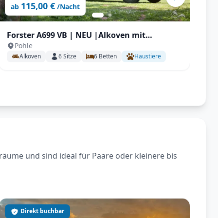
115,00 €
ab
/Nacht
Forster A699 VB | NEU |Alkoven mit
A
Pohle
Automatik, 165PS Stockbetten für bis zu 6 P.
D
Alkoven
6
Sitze
6
Betten
Haustiere
räume und sind ideal für Paare oder kleinere bis
Direkt buchbar