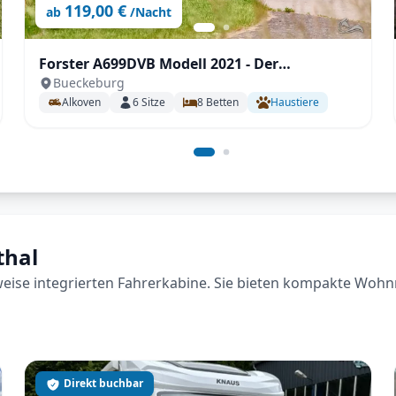
119,00 €
ab
/Nacht
Forster A699DVB Modell 2021 - Der
Bueckeburg
Familienversteher
Alkoven
6
Sitze
8
Betten
Haustiere
thal
lweise integrierten Fahrerkabine. Sie bieten kompakte Wohn
Direkt buchbar