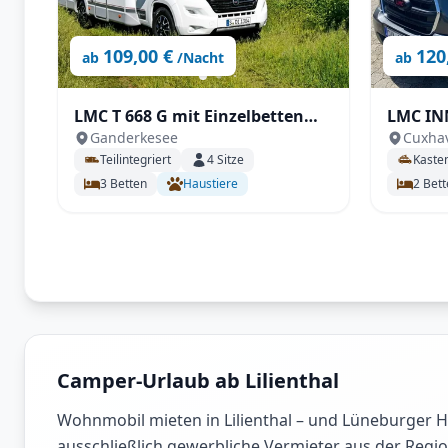
109,00 €
120
ab
/Nacht
ab
LMC T 668 G mit Einzelbetten
LMC I
Ganderkesee
Cuxha
und Hubbett unter 7m!
WOHNMOB
Teilintegriert
4
Sitze
Kaste
Funkti
3
Betten
Haustiere
2
Bett
Praktis
Camper-Urlaub ab Lilienthal
Wohnmobil mieten in Lilienthal – und Lüneburger 
ausschließlich gewerbliche Vermieter aus der Regio