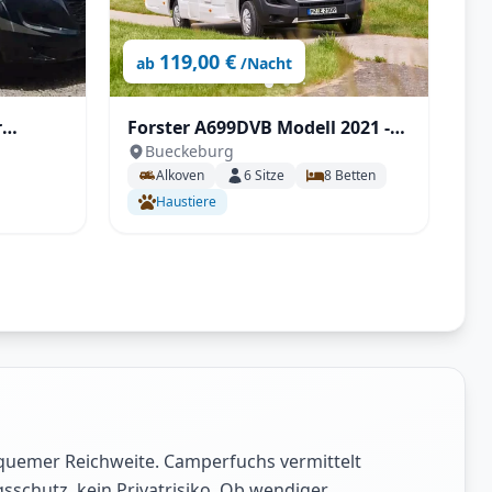
119,00 €
ab
/Nacht
r
Forster A699DVB Modell 2021 -
Bueckeburg
T,
Der Familienversteher
Alkoven
6
Sitze
8
Betten
Haustiere
quemer Reichweite. Camperfuchs vermittelt
sschutz, kein Privatrisiko. Ob wendiger