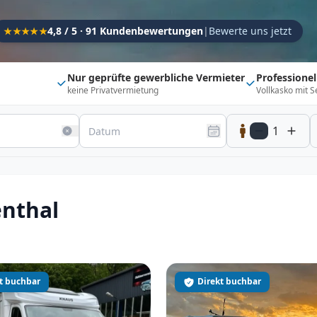
Kapazität
4,8 / 5 · 91 Kundenbewertungen
|
Bewerte uns jetzt
★★★★★
Sitzplätze
1
Schlafplätze
1
Nur geprüfte gewerbliche Vermieter
Professione
keine Privatvermietung
Vollkasko mit S
Suchradius
Umkreis
150
km
1
20 km
500 km
Optionen
Direkt buchbar
Haustier erlaubt
enthal
Flexibel (±3 Tage)
Anhängerkupplung
Fahrzeugtyp
Vollintegriert
Kastenwagen
Alkoven
t buchbar
Direkt buchbar
Teil-Integriert
Wohnwagen