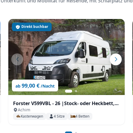
Unterkunft und Mobilität für Reisende, mit Schlafplatz und
Direkt buchbar
99,00 €
ab
/Nacht
Forster V599VBL - 26 |Stock- oder Heckbett,
Achim
Automatik, AHK, Solar uvm.
Kastenwagen
4
Sitze
4
Betten