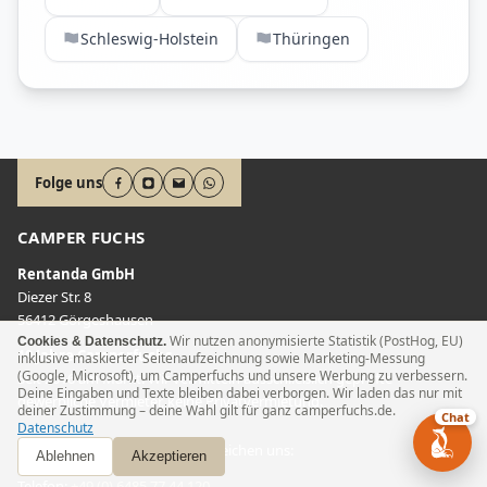
Schleswig-Holstein
Thüringen
Folge uns
CAMPER FUCHS
Rentanda GmbH
Diezer Str. 8
56412 Görgeshausen
Wir nutzen anonymisierte Statistik (PostHog, EU)
Cookies & Datenschutz.
10 Jahre Camperfuchs
inklusive maskierter Seitenaufzeichnung sowie Marketing-Messung
(Google, Microsoft), um Camperfuchs und unsere Werbung zu verbessern.
Seit 2016 am Markt. Wir vermitteln ausschließlich geprüfte
Deine Eingaben und Texte bleiben dabei verborgen. Wir laden das nur mit
gewerbliche Vermieter, keine Privatvermietung.
deiner Zustimmung – deine Wahl gilt für ganz camperfuchs.de.
Chat
Datenschutz
Wir sind gerne behilflich! Sie erreichen uns:
Ablehnen
Akzeptieren
Telefon
:
+49 (0) 6485 77 44 120