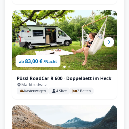
83,00 €
ab
/Nacht
Pössl RoadCar R 600 - Doppelbett im Heck
Marktredwitz
Kastenwagen
4
Sitze
2
Betten