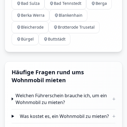
Bad Sulza
Bad Tennstedt
Berga
Berka Werra
Blankenhain
Bleicherode
Brotterode Trusetal
Bürgel
Buttstädt
Häufige Fragen rund ums
Wohnmobil mieten
Welchen Führerschein brauche ich, um ein
+
Wohnmobil zu mieten?
+
Was kostet es, ein Wohnmobil zu mieten?