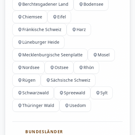
Berchtesgadener Land
Bodensee
Chiemsee
Eifel
Fränkische Schweiz
Harz
Lüneburger Heide
Mecklenburgische Seenplatte
Mosel
Nordsee
Ostsee
Rhön
Rügen
Sächsische Schweiz
Schwarzwald
Spreewald
Sylt
Thüringer Wald
Usedom
BUNDESLÄNDER