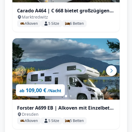
Carado A464 | C 668 bietet großzügigen
Marktredwitz
Platz für 5 Personen , großem
Alkoven
5
Sitze
6
Betten
Doppelbett, zusätzlicher Sitzgruppe
109,00 €
ab
/Nacht
Forster A699 EB | Alkoven mit Einzelbett
Dresden
für bis zu 5 P.
Alkoven
5
Sitze
5
Betten