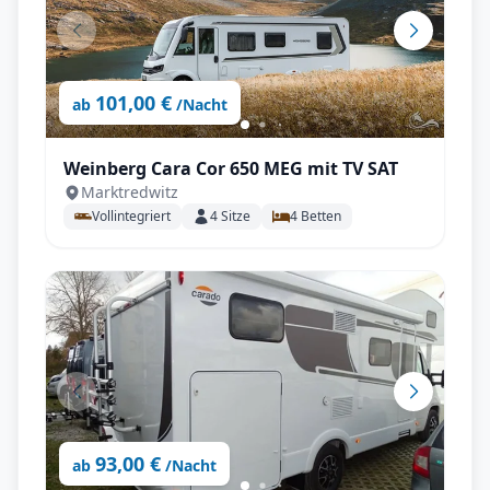
101,00 €
ab
/Nacht
Weinberg Cara Cor 650 MEG mit TV SAT
Marktredwitz
Vollintegriert
4
Sitze
4
Betten
93,00 €
ab
/Nacht