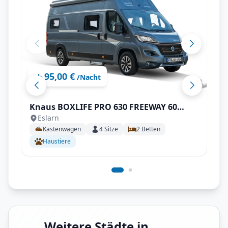
95,00 €
ab
/Nacht
Knaus BOXLIFE PRO 630 FREEWAY 60
Eslarn
YEARS KNAUS mit AHK uvm.
Kastenwagen
4
Sitze
2
Betten
Haustiere
Weitere Städte in