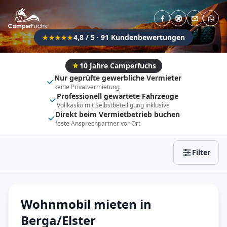
Direkt buchbar
Haustier erlaubt
Flexibel (±3 Tage)
Anhängerkupplung
4,8 / 5 · 91 Kundenbewertungen
★★★★★
Fahrzeugtyp
Vollintegriert
Kastenwagen
10 Jahre Camperfuchs
Nur geprüfte gewerbliche Vermieter
Alkoven
Teil-Integriert
keine Privatvermietung
Professionell gewartete Fahrzeuge
Wohnwagen
Vollkasko mit Selbstbeteiligung inklusive
Direkt beim Vermietbetrieb buchen
feste Ansprechpartner vor Ort
Zurücksetzen
Ergebnisse anzeigen
Filter
Wohnmobil mieten in
Berga/Elster