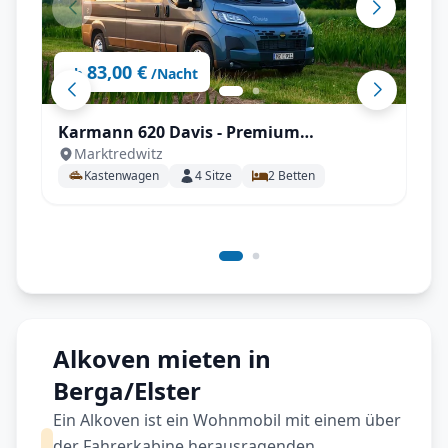
83,00 €
ab
/Nacht
Karmann 620 Davis - Premium
Marktredwitz
Kastenwagen mit Einzelbetten
Kastenwagen
4
Sitze
2
Betten
Alkoven mieten in
Berga/Elster
Ein Alkoven ist ein Wohnmobil mit einem über
der Fahrerkabine herausragenden