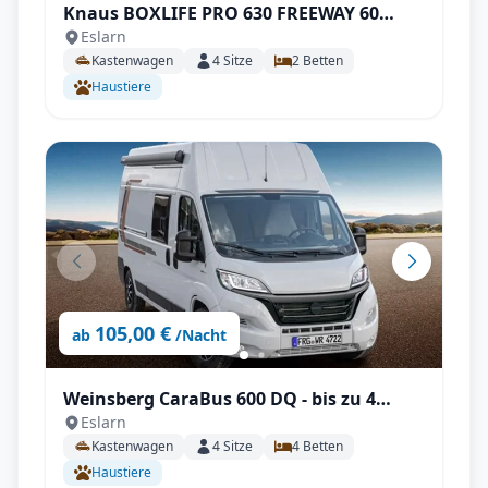
Knaus BOXLIFE PRO 630 FREEWAY 60
Eslarn
YEARS KNAUS mit AHK uvm.
Kastenwagen
4
Sitze
2
Betten
Haustiere
105,00 €
ab
/Nacht
Weinsberg CaraBus 600 DQ - bis zu 4
Eslarn
Personen, mit Hubett, Querbett, SAT,
Kastenwagen
4
Sitze
4
Betten
unter 6m!
Haustiere