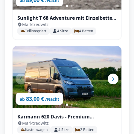
89,00 €
ab
/Nacht
Sunlight T 68 Adventure mit Einzelbetten
Marktredwitz
im Heck
Teilintegriert
4
Sitze
4
Betten
83,00 €
ab
/Nacht
Karmann 620 Davis - Premium
Marktredwitz
Kastenwagen mit Einzelbetten
Kastenwagen
4
Sitze
2
Betten