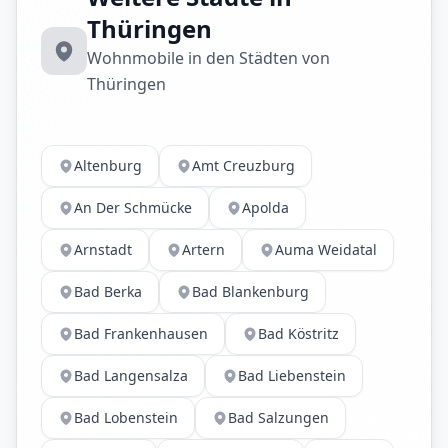
Thüringen
Wohnmobile in den Städten von
Thüringen
Altenburg
Amt Creuzburg
An Der Schmücke
Apolda
Arnstadt
Artern
Auma Weidatal
Bad Berka
Bad Blankenburg
Bad Frankenhausen
Bad Köstritz
Bad Langensalza
Bad Liebenstein
Bad Lobenstein
Bad Salzungen