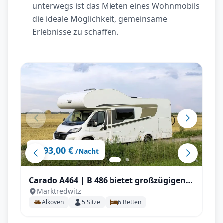
unterwegs ist das Mieten eines Wohnmobils
die ideale Möglichkeit, gemeinsame
Erlebnisse zu schaffen.
93,00 €
ab
/Nacht
Carado A464 | B 486 bietet großzügigen
Marktredwitz
Platz für 5 Personen , großem
Alkoven
5
Sitze
6
Betten
Doppelbett, zusätzlicher Sitzgruppe