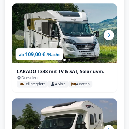
109,00 €
ab
/Nacht
CARADO T338 mit TV & SAT, Solar uvm.
Dresden
Teilintegriert
4
Sitze
4
Betten