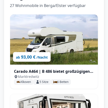
27 Wohnmobile in Berga/Elster verfügbar
93,00 €
ab
/Nacht
Carado A464 | B 486 bietet großzügigen
Marktredwitz
Platz für 5 Personen , großem
Alkoven
5
Sitze
6
Betten
Doppelbett, zusätzlicher Sitzgruppe