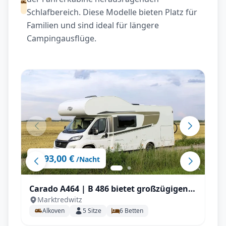
Schlafbereich. Diese Modelle bieten Platz für
Familien und sind ideal für längere
Campingausflüge.
93,00 €
ab
/Nacht
Carado A464 | B 486 bietet großzügigen
Marktredwitz
Platz für 5 Personen , großem
Alkoven
5
Sitze
6
Betten
Doppelbett, zusätzlicher Sitzgruppe