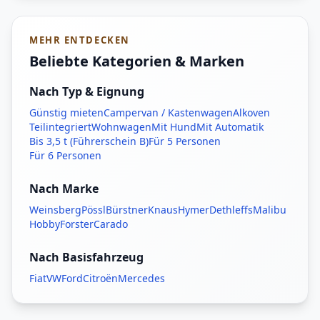
MEHR ENTDECKEN
Beliebte Kategorien & Marken
Nach Typ & Eignung
Günstig mieten
Campervan / Kastenwagen
Alkoven
Teilintegriert
Wohnwagen
Mit Hund
Mit Automatik
Bis 3,5 t (Führerschein B)
Für 5 Personen
Für 6 Personen
Nach Marke
Weinsberg
Pössl
Bürstner
Knaus
Hymer
Dethleffs
Malibu
Hobby
Forster
Carado
Nach Basisfahrzeug
Fiat
VW
Ford
Citroën
Mercedes