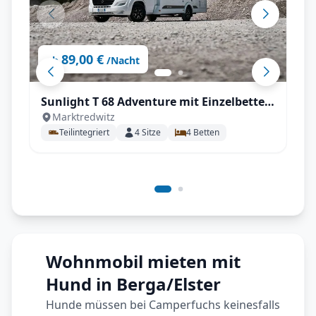
89,00 €
ab
/Nacht
Sunlight T 68 Adventure mit Einzelbetten
Marktredwitz
im Heck
Teilintegriert
4
Sitze
4
Betten
Wohnmobil mieten mit
Hund in Berga/Elster
Hunde müssen bei Camperfuchs keinesfalls