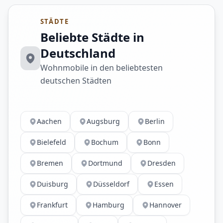
STÄDTE
Beliebte Städte in
Deutschland
Wohnmobile in den beliebtesten
deutschen Städten
Aachen
Augsburg
Berlin
Bielefeld
Bochum
Bonn
Bremen
Dortmund
Dresden
Duisburg
Düsseldorf
Essen
Frankfurt
Hamburg
Hannover