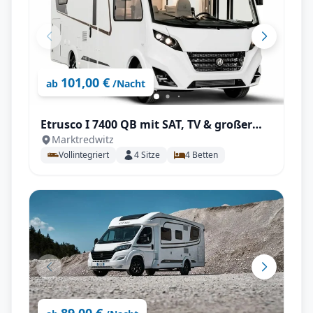
101,00 €
ab
/Nacht
Etrusco I 7400 QB mit SAT, TV & großer
Marktredwitz
Heckgarage
Vollintegriert
4
Sitze
4
Betten