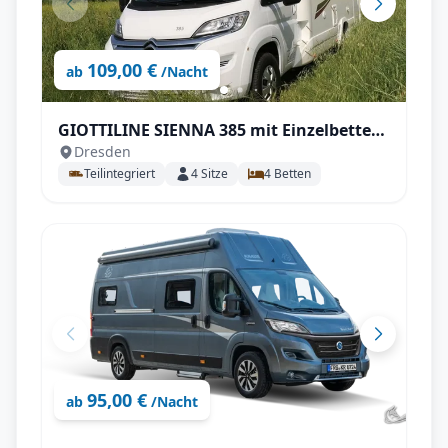
109,00 €
ab
/Nacht
GIOTTILINE SIENNA 385 mit Einzelbetten,
Dresden
Isofix uvm,
Teilintegriert
4
Sitze
4
Betten
95,00 €
ab
/Nacht