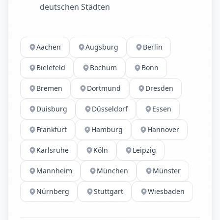
deutschen Städten
Aachen
Augsburg
Berlin
Bielefeld
Bochum
Bonn
Bremen
Dortmund
Dresden
Duisburg
Düsseldorf
Essen
Frankfurt
Hamburg
Hannover
Karlsruhe
Köln
Leipzig
Mannheim
München
Münster
Nürnberg
Stuttgart
Wiesbaden