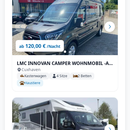
120,00 €
ab
/Nacht
LMC INNOVAN CAMPER WOHNMOBIL -All-
Cuxhaven
Inclusive - Funktionell, Kompakt und
Kastenwagen
4
Sitze
2
Betten
Praktisch
Haustiere