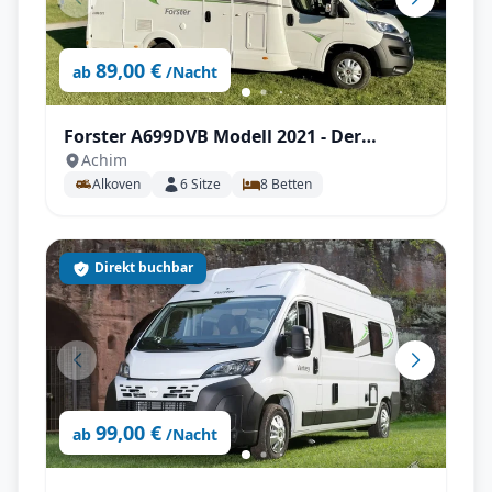
89,00 €
ab
/Nacht
Forster A699DVB Modell 2021 - Der
Achim
Familienversteher
Alkoven
6
Sitze
8
Betten
Direkt buchbar
99,00 €
ab
/Nacht