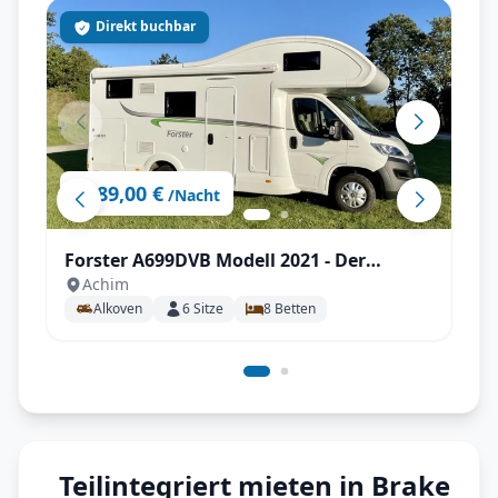
Direkt buchbar
89,00 €
ab
/Nacht
Forster A699DVB Modell 2021 - Der
Achim
Familienversteher
Alkoven
6
Sitze
8
Betten
Teilintegriert mieten in Brake