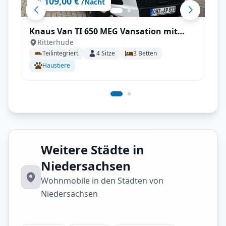
109,00 €
ab
/Nacht
Knaus Van TI 650 MEG Vansation mit
Ritterhude
Automatik
Teilintegriert
4
Sitze
3
Betten
Haustiere
Weitere Städte in
Niedersachsen
Wohnmobile in den Städten von
Niedersachsen