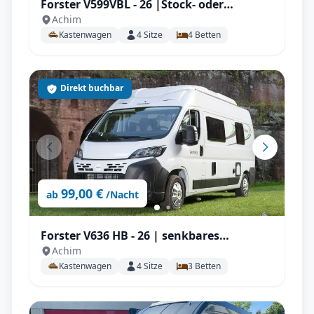
Forster V599VBL - 26 |Stock- oder
Achim
Heckbett, Automatik, AHK, Solar uvm.
Kastenwagen
4
Sitze
4
Betten
Direkt buchbar
99,00 €
ab
/Nacht
Forster V636 HB - 26 | senkbares
Achim
Heckbett, Automatik, AHK, Solar uvm.
Kastenwagen
4
Sitze
3
Betten