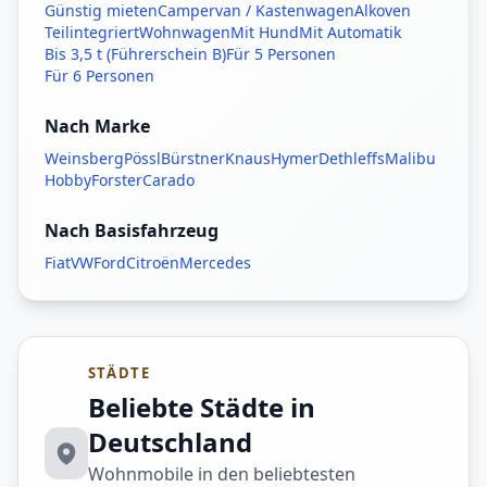
Günstig mieten
Campervan / Kastenwagen
Alkoven
Teilintegriert
Wohnwagen
Mit Hund
Mit Automatik
Bis 3,5 t (Führerschein B)
Für 5 Personen
Für 6 Personen
Nach Marke
Weinsberg
Pössl
Bürstner
Knaus
Hymer
Dethleffs
Malibu
Hobby
Forster
Carado
Nach Basisfahrzeug
Fiat
VW
Ford
Citroën
Mercedes
STÄDTE
Beliebte Städte in
Deutschland
Wohnmobile in den beliebtesten