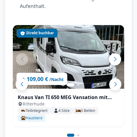
Aufenthalt.
Direkt buchbar
109,00 €
ab
/Nacht
Knaus Van TI 650 MEG Vansation mit
Ritterhude
Automatik
Teilintegriert
4
Sitze
3
Betten
Haustiere