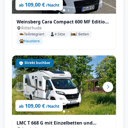
109,00 €
ab
/Nacht
Weinsberg Cara Compact 600 MF Edition
Ritterhude
Pepper | Automatik / Klima (2026)
Teilintegriert
4
Sitze
2
Betten
Haustiere
Direkt buchbar
109,00 €
ab
/Nacht
LMC T 668 G mit Einzelbetten und