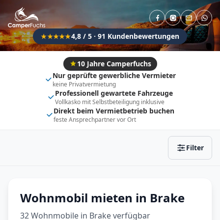
Direkt buchbar
Haustier erlaubt
Flexibel (±3 Tage)
Anhängerkupplung
4,8 / 5 · 91 Kundenbewertungen
★★★★★
Fahrzeugtyp
Vollintegriert
Kastenwagen
10 Jahre Camperfuchs
Nur geprüfte gewerbliche Vermieter
Alkoven
Teil-Integriert
keine Privatvermietung
Professionell gewartete Fahrzeuge
Wohnwagen
Vollkasko mit Selbstbeteiligung inklusive
Direkt beim Vermietbetrieb buchen
feste Ansprechpartner vor Ort
Zurücksetzen
Ergebnisse anzeigen
Filter
Wohnmobil mieten in Brake
32 Wohnmobile in Brake verfügbar