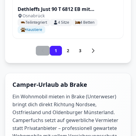
Dethleffs Just 90 T 6812 EB mit
Osnabrück
Klimaanlage
Teilintegriert
4
Sitze
4
Betten
Haustiere
1
2
3
Camper-Urlaub ab Brake
Ein Wohnmobil mieten in Brake (Unterweser)
bringt dich direkt Richtung Nordsee,
Ostfriesland und Oldenburger Münsterland.
Camperfuchs setzt auf gewerbliche Vermieter
statt Privatanbieter – professionell gewartete