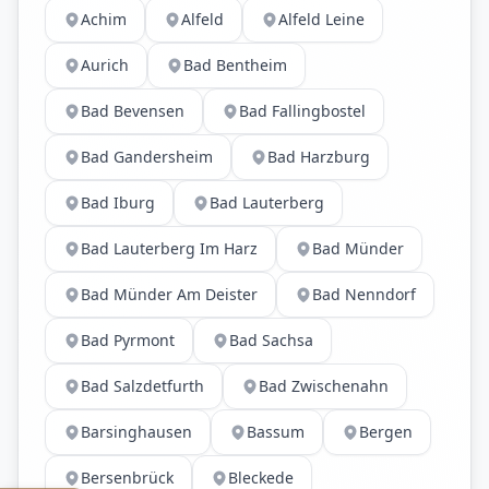
Achim
Alfeld
Alfeld Leine
Aurich
Bad Bentheim
Bad Bevensen
Bad Fallingbostel
Bad Gandersheim
Bad Harzburg
Bad Iburg
Bad Lauterberg
Bad Lauterberg Im Harz
Bad Münder
Bad Münder Am Deister
Bad Nenndorf
Bad Pyrmont
Bad Sachsa
Bad Salzdetfurth
Bad Zwischenahn
Barsinghausen
Bassum
Bergen
Bersenbrück
Bleckede