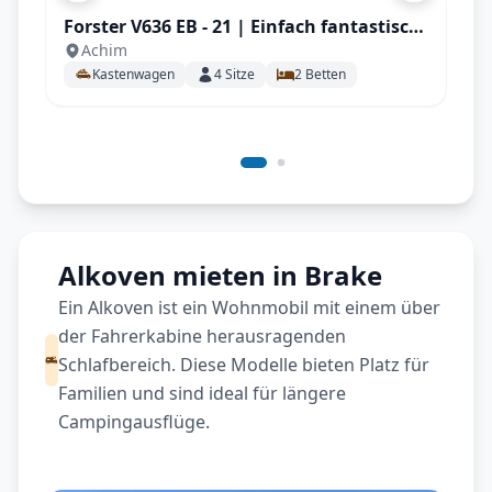
Forster V636 EB - 21 | Einfach fantastisch
Achim
für Teamplayer, ideal für 2 Personen mit
Kastenwagen
4
Sitze
2
Betten
AHK, Solar uvm.
Alkoven mieten in Brake
Ein Alkoven ist ein Wohnmobil mit einem über
der Fahrerkabine herausragenden
Schlafbereich. Diese Modelle bieten Platz für
Familien und sind ideal für längere
Campingausflüge.