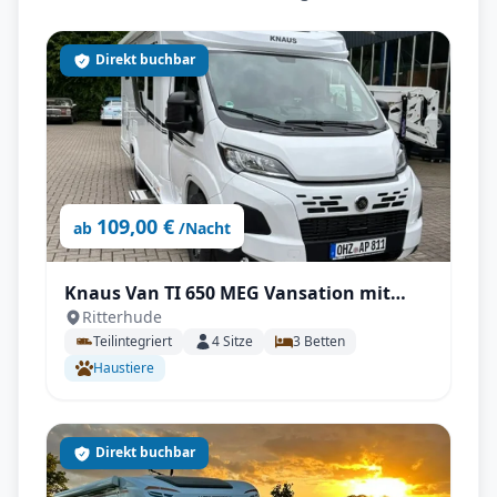
Direkt buchbar
109,00 €
ab
/Nacht
Knaus Van TI 650 MEG Vansation mit
Ritterhude
Automatik
Teilintegriert
4
Sitze
3
Betten
Haustiere
Direkt buchbar