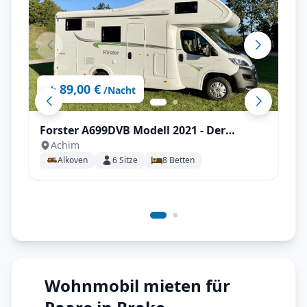
89,00 €
ab
/Nacht
Forster A699DVB Modell 2021 - Der
Achim
Familienversteher
Alkoven
6
Sitze
8
Betten
Wohnmobil mieten für