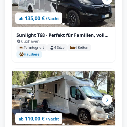
135,00 €
ab
/Nacht
Sunlight T68 - Perfekt für Familien, voll
Cuxhaven
Autark, SAT, Zubehör inkl., uvm.
Teilintegriert
4
Sitze
4
Betten
Haustiere
110,00 €
ab
/Nacht