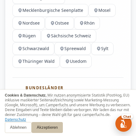
Mecklenburgische Seenplatte
Mosel
Nordsee
Ostsee
Rhön
Rügen
Sächsische Schweiz
Schwarzwald
Spreewald
Sylt
Thüringer Wald
Usedom
BUNDESLÄNDER
Bundesländer in
Wir nutzen anonymisierte Statistik (PostHog, EU)
Cookies & Datenschutz.
inklusive maskierter Seitenaufzeichnung sowie Marketing-Messung
Deutschland
(Google, Microsoft), um Camperfuchs und unsere Werbung zu verbessern.
Deine Eingaben und Texte bleiben dabei verborgen. Wir laden das nur mit
deiner Zustimmung – deine Wahl gilt für ganz camperfuchs.de.
Wohnmobile in allen deutschen
Chat
Datenschutz
Bundesländern
Ablehnen
Akzeptieren