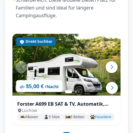
Schlafbereich. Diese Modelle bieten Platz für
Familien und sind ideal für längere
Campingausflüge.
Direkt buchbar
85,00 €
ab
/Nacht
Forster A699 EB SAT & TV, Automatik,
Lüchow
Dachklima uvm.
Alkoven
5
Sitze
5
Betten
Haustiere