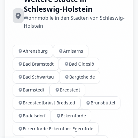
Schleswig-Holstein
Wohnmobile in den Städten von Schleswig-
Holstein
Ahrensburg
Arnisarns
Bad Bramstedt
Bad Oldeslö
Bad Schwartau
Bargteheide
Barmstedt
Bredstedt
Bredstedtbräist Bredsted
Brunsbüttel
Büdelsdorf
Eckernförde
Eckernförde Eckernföör Egernfrde