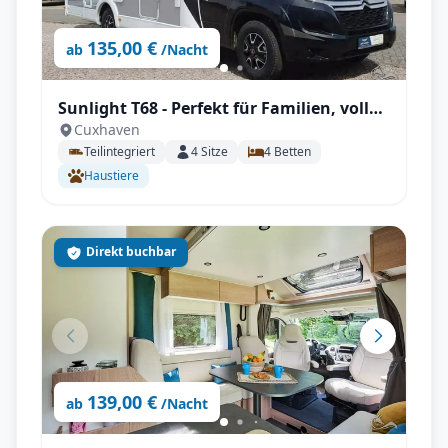
135,00 €
ab
/Nacht
Sunlight T68 - Perfekt für Familien, voll
Cuxhaven
Autark, SAT, Zubehör inkl., uvm.
Teilintegriert
4
Sitze
4
Betten
Haustiere
Direkt buchbar
139,00 €
ab
/Nacht