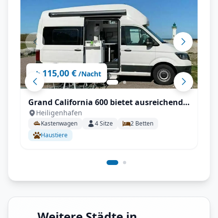
115,00 €
ab
/Nacht
Grand California 600 bietet ausreichend
Heiligenhafen
Platz für einen Urlaub ohne
Kastenwagen
4
Sitze
2
Betten
Einschränkungen
Haustiere
Weitere Städte in