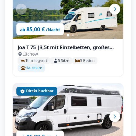
85,00 €
ab
/Nacht
Joa T 75 |3,5t mit Einzelbetten, großes
Lüchow
Raumgefühl mit Solar, Elekt. Heizung
Teilintegriert
5
Sitze
5
Betten
Haustiere
Direkt buchbar