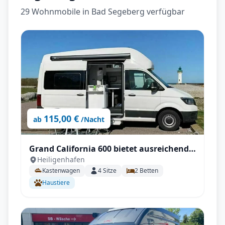
29 Wohnmobile in Bad Segeberg verfügbar
115,00 €
ab
/Nacht
Grand California 600 bietet ausreichend
Heiligenhafen
Platz für einen Urlaub ohne
Kastenwagen
4
Sitze
2
Betten
Einschränkungen
Haustiere