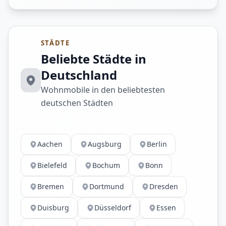
STÄDTE
Beliebte Städte in
Deutschland
Wohnmobile in den beliebtesten
deutschen Städten
Aachen
Augsburg
Berlin
Bielefeld
Bochum
Bonn
Bremen
Dortmund
Dresden
Duisburg
Düsseldorf
Essen