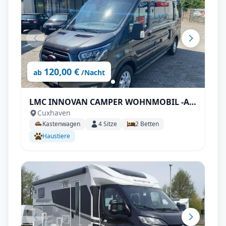
120,00 €
ab
/Nacht
LMC INNOVAN CAMPER WOHNMOBIL -All-
Cuxhaven
Inclusive - Funktionell, Kompakt und
Kastenwagen
4
Sitze
2
Betten
Praktisch
Haustiere