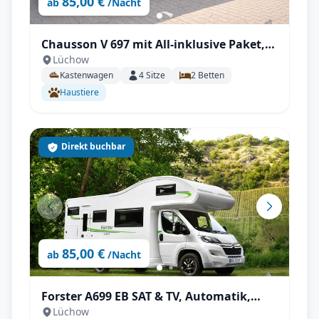
85,00 €
ab
/Nacht
Chausson V 697 mit All-inklusive Paket,
Lüchow
Längsbetten, DK-Heizung, Winterfest
Kastenwagen
4
Sitze
2
Betten
Haustiere
Direkt buchbar
85,00 €
ab
/Nacht
Forster A699 EB SAT & TV, Automatik,
Lüchow
Dachklima uvm.