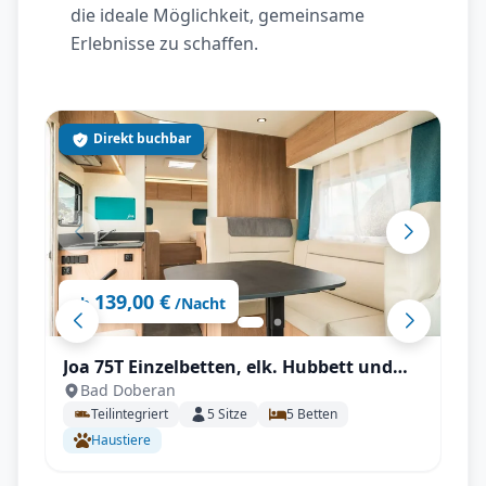
die ideale Möglichkeit, gemeinsame
Erlebnisse zu schaffen.
Direkt buchbar
139,00 €
ab
/Nacht
Joa 75T Einzelbetten, elk. Hubbett und
Bad Doberan
großer Wohnbereich für bis zu 5
Teilintegriert
5
Sitze
5
Betten
Personen
Haustiere