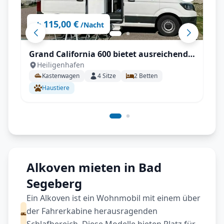
115,00 €
ab
/Nacht
Grand California 600 bietet ausreichend
Heiligenhafen
Platz für einen Urlaub ohne
Kastenwagen
4
Sitze
2
Betten
Einschränkungen
Haustiere
Alkoven mieten in Bad
Segeberg
Ein Alkoven ist ein Wohnmobil mit einem über
der Fahrerkabine herausragenden