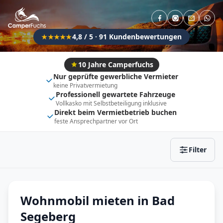
Direkt buchbar
Haustier erlaubt
Flexibel (±3 Tage)
Anhängerkupplung
4,8 / 5 · 91 Kundenbewertungen
★★★★★
Fahrzeugtyp
Vollintegriert
Kastenwagen
10 Jahre Camperfuchs
Nur geprüfte gewerbliche Vermieter
Alkoven
Teil-Integriert
keine Privatvermietung
Professionell gewartete Fahrzeuge
Wohnwagen
Vollkasko mit Selbstbeteiligung inklusive
Direkt beim Vermietbetrieb buchen
feste Ansprechpartner vor Ort
Zurücksetzen
Ergebnisse anzeigen
Filter
Wohnmobil mieten in Bad
Segeberg