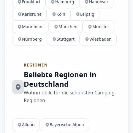
Frankfurt
Hamburg
Hannover
Karlsruhe
Köln
Leipzig
Mannheim
München
Münster
Nürnberg
Stuttgart
Wiesbaden
REGIONEN
Beliebte Regionen in
Deutschland
Wohnmobile für die schönsten Camping-
Regionen
Allgäu
Bayerische Alpen