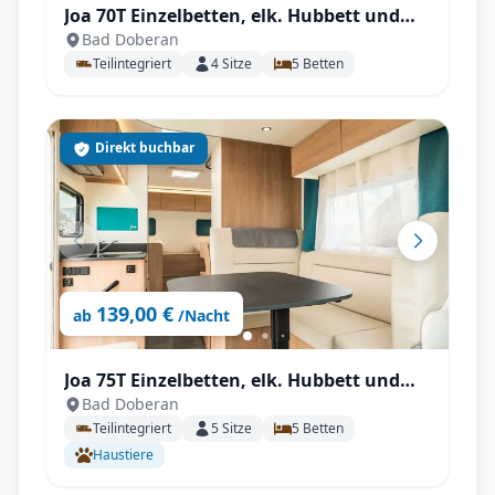
Joa 70T Einzelbetten, elk. Hubbett und
Bad Doberan
großer Wohnbereich für bis zu 4
Teilintegriert
4
Sitze
5
Betten
Personen, unter 7m
Direkt buchbar
139,00 €
ab
/Nacht
Joa 75T Einzelbetten, elk. Hubbett und
Bad Doberan
großer Wohnbereich für bis zu 5
Teilintegriert
5
Sitze
5
Betten
Personen
Haustiere