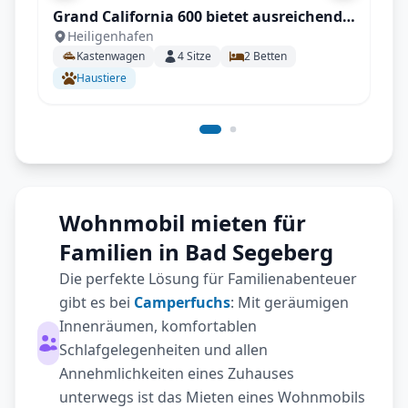
Grand California 600 bietet ausreichend
Heiligenhafen
Platz für einen Urlaub ohne
Kastenwagen
4
Sitze
2
Betten
Einschränkungen
Haustiere
Wohnmobil mieten für
Familien in Bad Segeberg
Die perfekte Lösung für Familienabenteuer
gibt es bei
Camperfuchs
: Mit geräumigen
Innenräumen, komfortablen
Schlafgelegenheiten und allen
Annehmlichkeiten eines Zuhauses
unterwegs ist das Mieten eines Wohnmobils