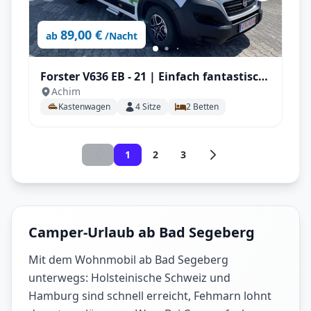
89,00 €
ab
/Nacht
Forster V636 EB - 21 | Einfach fantastisch
Achim
für Teamplayer, ideal für 2 Personen mit
Kastenwagen
4
Sitze
2
Betten
AHK, Solar uvm.
1
2
3
Camper-Urlaub ab Bad Segeberg
Mit dem Wohnmobil ab Bad Segeberg
unterwegs: Holsteinische Schweiz und
Hamburg sind schnell erreicht, Fehmarn lohnt