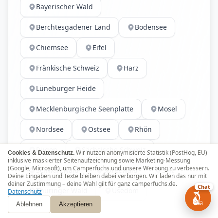
Bayerischer Wald
Berchtesgadener Land
Bodensee
Chiemsee
Eifel
Fränkische Schweiz
Harz
Lüneburger Heide
Mecklenburgische Seenplatte
Mosel
Nordsee
Ostsee
Rhön
Rügen
Sächsische Schweiz
Wir nutzen anonymisierte Statistik (PostHog, EU)
Cookies & Datenschutz.
inklusive maskierter Seitenaufzeichnung sowie Marketing-Messung
(Google, Microsoft), um Camperfuchs und unsere Werbung zu verbessern.
Schwarzwald
Spreewald
Sylt
Deine Eingaben und Texte bleiben dabei verborgen. Wir laden das nur mit
deiner Zustimmung – deine Wahl gilt für ganz camperfuchs.de.
Chat
Thüringer Wald
Usedom
Datenschutz
Ablehnen
Akzeptieren