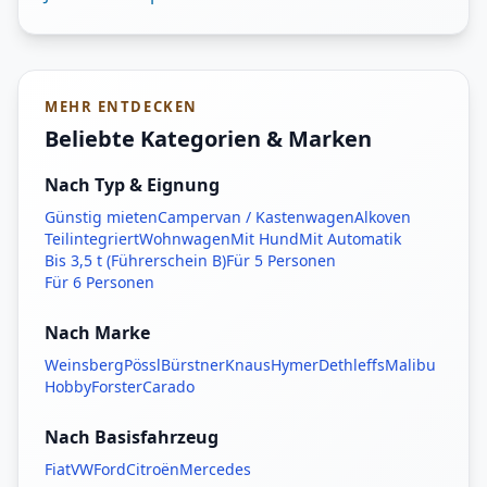
MEHR ENTDECKEN
Beliebte Kategorien & Marken
Nach Typ & Eignung
Günstig mieten
Campervan / Kastenwagen
Alkoven
Teilintegriert
Wohnwagen
Mit Hund
Mit Automatik
Bis 3,5 t (Führerschein B)
Für 5 Personen
Für 6 Personen
Nach Marke
Weinsberg
Pössl
Bürstner
Knaus
Hymer
Dethleffs
Malibu
Hobby
Forster
Carado
Nach Basisfahrzeug
Fiat
VW
Ford
Citroën
Mercedes