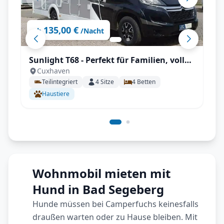
135,00 €
ab
/Nacht
Sunlight T68 - Perfekt für Familien, voll
Cuxhaven
Autark, SAT, Zubehör inkl., uvm.
Teilintegriert
4
Sitze
4
Betten
Haustiere
Wohnmobil mieten mit
Hund in Bad Segeberg
Hunde müssen bei Camperfuchs keinesfalls
draußen warten oder zu Hause bleiben. Mit