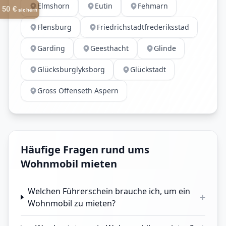
Elmshorn
Eutin
Fehmarn
50 €
sichern
Flensburg
Friedrichstadtfrederiksstad
Garding
Geesthacht
Glinde
Glücksburglyksborg
Glückstadt
Gross Offenseth Aspern
Häufige Fragen rund ums
Wohnmobil mieten
Welchen Führerschein brauche ich, um ein
+
Wohnmobil zu mieten?