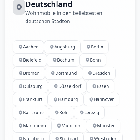
Deutschland
Wohnmobile in den beliebtesten
deutschen Städten
Aachen
Augsburg
Berlin
Bielefeld
Bochum
Bonn
Bremen
Dortmund
Dresden
Duisburg
Düsseldorf
Essen
Frankfurt
Hamburg
Hannover
Karlsruhe
Köln
Leipzig
Mannheim
München
Münster
Nürnberg
Stuttgart
Wiesbaden