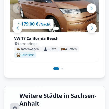
179,00 €
ab
/Nacht
VW T7 California Beach
Lamspringe
Kastenwagen
5
Sitze
4
Betten
Haustiere
Weitere Städte in Sachsen-
Anhalt