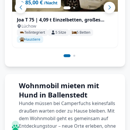
85,00 €
ab
/Nacht
Joa T 75 | 4,09 t Einzelbetten, großes
Lüchow
Raumgefühl mit Solar, Elekt. Heizung,
Teilintegriert
5
Sitze
5
Betten
165PS, über 3,5t
Haustiere
Wohnmobil mieten mit
Hund in Ballenstedt
Hunde müssen bei Camperfuchs keinesfalls
draußen warten oder zu Hause bleiben. Mit
dem Wohnmobil geht es gemeinsam auf
Entdeckungstour – neue Orte erleben, ohne