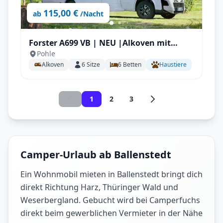
115,00 €
ab
/Nacht
Forster A699 VB | NEU |Alkoven mit
Pohle
Automatik, 165PS Stockbetten für bis zu
Alkoven
6
Sitze
6
Betten
Haustiere
6 P.
1
2
3
Camper-Urlaub ab Ballenstedt
Ein Wohnmobil mieten in Ballenstedt bringt dich
direkt Richtung Harz, Thüringer Wald und
Weserbergland. Gebucht wird bei Camperfuchs
direkt beim gewerblichen Vermieter in der Nähe