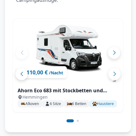
Campingausflüge.
110,00 €
ab
/Nacht
Ahorn Eco 683 mit Stockbetten und
Hemmingen
Doppelbett für 6 Personen
Alkoven
6
Sitze
6
Betten
Haustiere