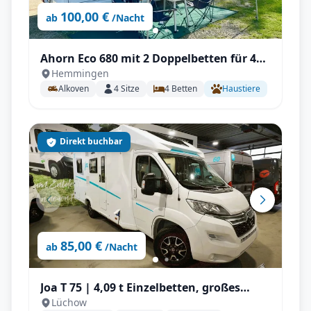
100,00 €
ab
/Nacht
Ahorn Eco 680 mit 2 Doppelbetten für 4
Hemmingen
Person
Alkoven
4
Sitze
4
Betten
Haustiere
Direkt buchbar
85,00 €
ab
/Nacht
Joa T 75 | 4,09 t Einzelbetten, großes
Lüchow
Raumgefühl mit Solar, Elekt. Heizung,