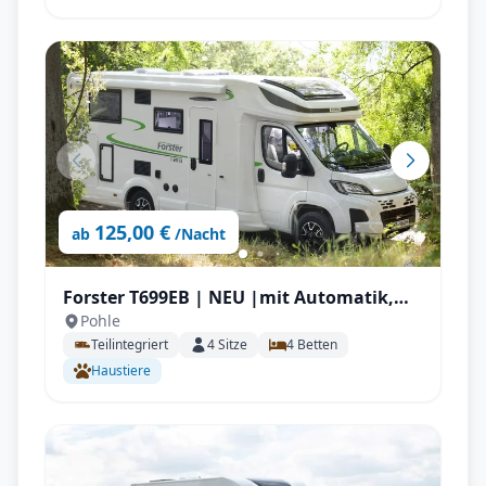
125,00 €
ab
/Nacht
Forster T699EB | NEU |mit Automatik,
Pohle
Längstbetten
Teilintegriert
4
Sitze
4
Betten
Haustiere