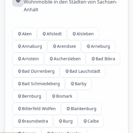
Wohnmobile in den Städten von Sachsen-
Anhalt
Aken
Allstedt
Alsleben
Annaburg
Arendsee
Arneburg
Arnstein
Aschersleben
Bad Bibra
Bad Dürrenberg
Bad Lauchstädt
Bad Schmiedeberg
Barby
Bernburg
Bismark
Bitterfeld Wolfen
Blankenburg
Braunsbedra
Burg
Calbe