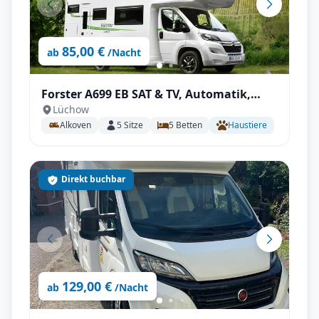
85,00 €
ab
/Nacht
Forster A699 EB SAT & TV, Automatik,
Lüchow
Dachklima uvm.
Alkoven
5
Sitze
5
Betten
Haustiere
Direkt buchbar
129,00 €
ab
/Nacht