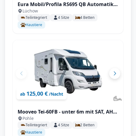
Eura Mobil/Profila RS695 QB Automatik,
Lüchow
Klima, 4,4t
Teilintegriert
4
Sitze
4
Betten
Haustiere
125,00 €
ab
/Nacht
Mooveo Tei-60FB - unter 6m mit SAT, AHK,
Pohle
Solar uvm., ideal für 2 Personen!
Teilintegriert
4
Sitze
2
Betten
Haustiere