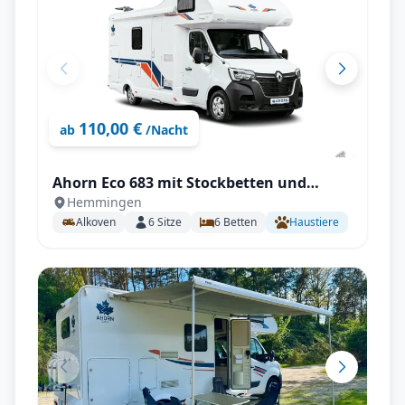
110,00 €
ab
/Nacht
Ahorn Eco 683 mit Stockbetten und
Hemmingen
Doppelbett für 6 Personen
Alkoven
6
Sitze
6
Betten
Haustiere