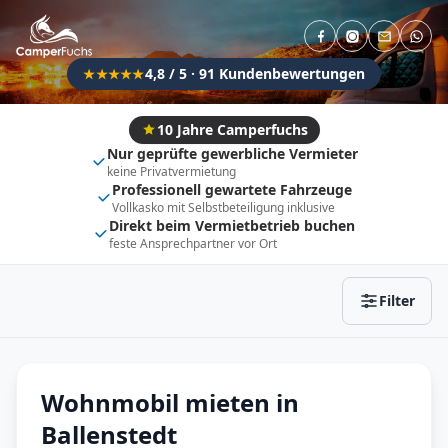
Direkt buchbar
Haustier erlaubt
Flexibel (±3 Tage)
Anhängerkupplung
4,8 / 5 · 91 Kundenbewertungen
★★★★★
Fahrzeugtyp
Vollintegriert
Kastenwagen
10 Jahre Camperfuchs
Nur geprüfte gewerbliche Vermieter
Alkoven
Teil-Integriert
keine Privatvermietung
Professionell gewartete Fahrzeuge
Wohnwagen
Vollkasko mit Selbstbeteiligung inklusive
Direkt beim Vermietbetrieb buchen
feste Ansprechpartner vor Ort
Zurücksetzen
Ergebnisse anzeigen
Filter
Wohnmobil mieten in
Ballenstedt