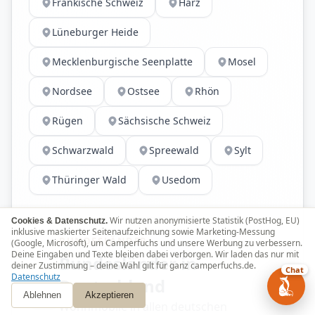
Fränkische Schweiz
Harz
Lüneburger Heide
Mecklenburgische Seenplatte
Mosel
Nordsee
Ostsee
Rhön
Rügen
Sächsische Schweiz
Schwarzwald
Spreewald
Sylt
Thüringer Wald
Usedom
Wir nutzen anonymisierte Statistik (PostHog, EU)
Cookies & Datenschutz.
inklusive maskierter Seitenaufzeichnung sowie Marketing-Messung
BUNDESLÄNDER
(Google, Microsoft), um Camperfuchs und unsere Werbung zu verbessern.
Deine Eingaben und Texte bleiben dabei verborgen. Wir laden das nur mit
Bundesländer in
deiner Zustimmung – deine Wahl gilt für ganz camperfuchs.de.
Chat
Datenschutz
Deutschland
Ablehnen
Akzeptieren
Wohnmobile in allen deutschen