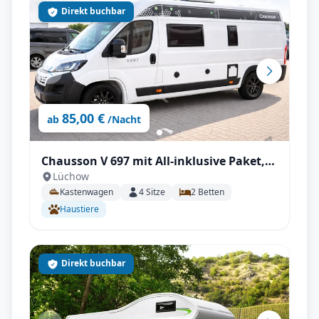
Direkt buchbar
85,00 €
ab
/Nacht
Chausson V 697 mit All-inklusive Paket,
Lüchow
Längsbetten, DK-Heizung, Winterfest
Kastenwagen
4
Sitze
2
Betten
Haustiere
Direkt buchbar