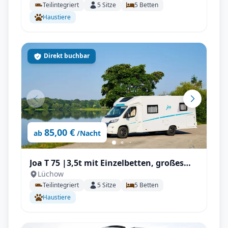
Teilintegriert
5
Sitze
5
Betten
165PS, über 3,5t
Haustiere
Direkt buchbar
85,00 €
ab
/Nacht
Joa T 75 |3,5t mit Einzelbetten, großes
Lüchow
Raumgefühl mit Solar, Elekt. Heizung
Teilintegriert
5
Sitze
5
Betten
Haustiere