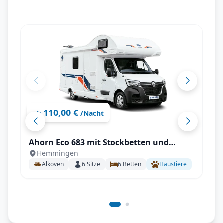
110,00 €
ab
/Nacht
Ahorn Eco 683 mit Stockbetten und
Hemmingen
Doppelbett für 6 Personen
Alkoven
6
Sitze
6
Betten
Haustiere