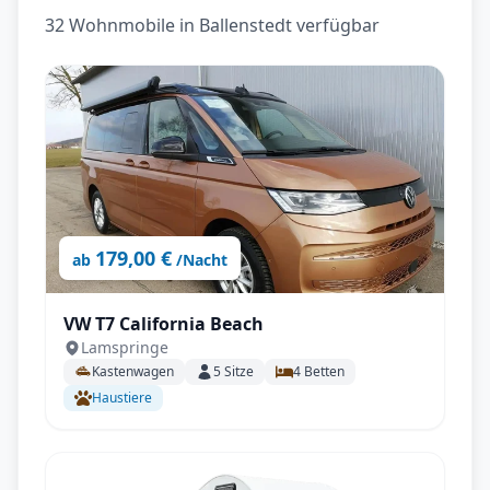
32 Wohnmobile in Ballenstedt verfügbar
179,00 €
ab
/Nacht
VW T7 California Beach
Lamspringe
Kastenwagen
5
Sitze
4
Betten
Haustiere