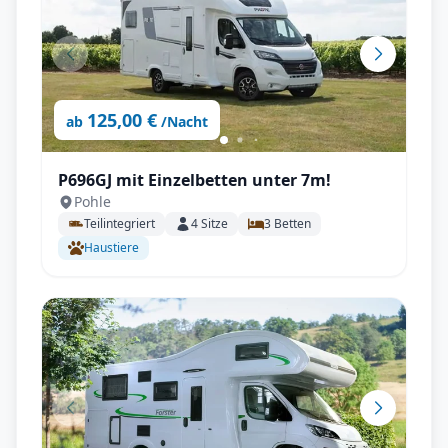
125,00 €
ab
/Nacht
P696GJ mit Einzelbetten unter 7m!
Pohle
Teilintegriert
4
Sitze
3
Betten
Haustiere