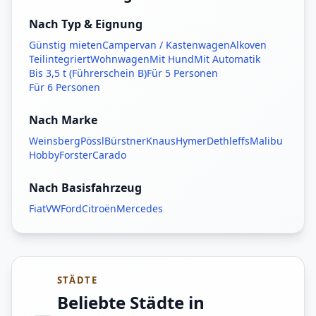
Nach Typ & Eignung
Günstig mieten
Campervan / Kastenwagen
Alkoven
Teilintegriert
Wohnwagen
Mit Hund
Mit Automatik
Bis 3,5 t (Führerschein B)
Für 5 Personen
Für 6 Personen
Nach Marke
Weinsberg
Pössl
Bürstner
Knaus
Hymer
Dethleffs
Malibu
Hobby
Forster
Carado
Nach Basisfahrzeug
Fiat
VW
Ford
Citroën
Mercedes
STÄDTE
Beliebte Städte in