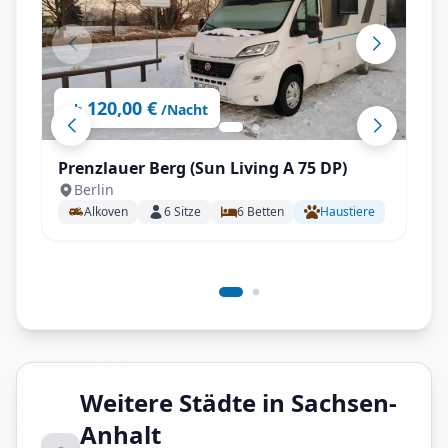
120,00 €
ab
/Nacht
Prenzlauer Berg (Sun Living A 75 DP)
Berlin
Alkoven
6
Sitze
6
Betten
Haustiere
Weitere Städte in Sachsen-
Anhalt