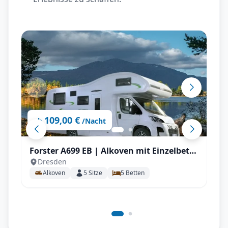
109,00 €
ab
/Nacht
Forster A699 EB | Alkoven mit Einzelbett
Dresden
für bis zu 5 P.
Alkoven
5
Sitze
5
Betten