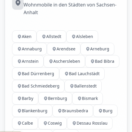
Wohnmobile in den Städten von Sachsen-
Anhalt
Aken
Allstedt
Alsleben
Annaburg
Arendsee
Arneburg
Arnstein
Aschersleben
Bad Bibra
Bad Dürrenberg
Bad Lauchstädt
Bad Schmiedeberg
Ballenstedt
Barby
Bernburg
Bismark
Blankenburg
Braunsbedra
Burg
Calbe
Coswig
Dessau Rosslau