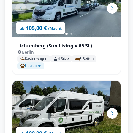
105,00 €
ab
/Nacht
Lichtenberg (Sun Living V 65 SL)
Berlin
Kastenwagen
4
Sitze
3
Betten
Haustiere