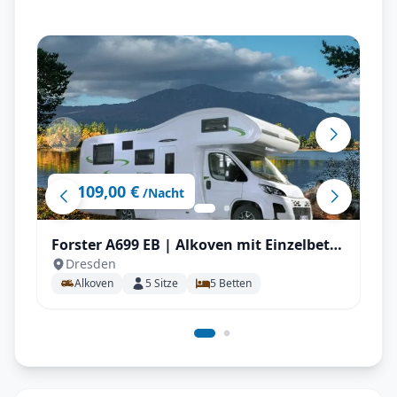
109,00 €
ab
/Nacht
Forster A699 EB | Alkoven mit Einzelbett
Dresden
für bis zu 5 P.
Alkoven
5
Sitze
5
Betten