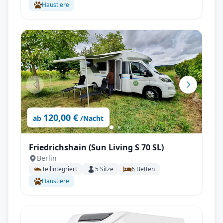
Haustiere
uvm.
120,00 €
ab
/Nacht
Friedrichshain (Sun Living S 70 SL)
Berlin
Teilintegriert
5
Sitze
6
Betten
Haustiere