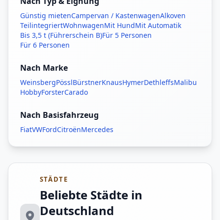
Nach Typ & Eignung
Günstig mieten
Campervan / Kastenwagen
Alkoven
Teilintegriert
Wohnwagen
Mit Hund
Mit Automatik
Bis 3,5 t (Führerschein B)
Für 5 Personen
Für 6 Personen
Nach Marke
Weinsberg
Pössl
Bürstner
Knaus
Hymer
Dethleffs
Malibu
Hobby
Forster
Carado
Nach Basisfahrzeug
Fiat
VW
Ford
Citroën
Mercedes
STÄDTE
Beliebte Städte in
Deutschland