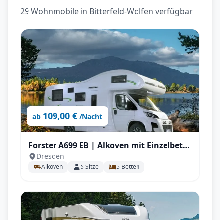
29 Wohnmobile in Bitterfeld-Wolfen verfügbar
109,00 €
ab
/Nacht
Forster A699 EB | Alkoven mit Einzelbett
Dresden
für bis zu 5 P.
Alkoven
5
Sitze
5
Betten