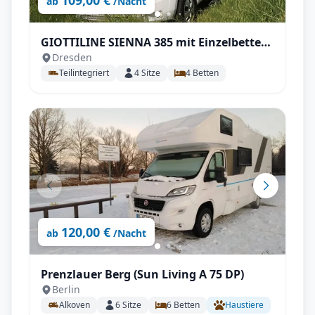
109,00 €
ab
/Nacht
GIOTTILINE SIENNA 385 mit Einzelbetten,
Dresden
Isofix uvm,
Teilintegriert
4
Sitze
4
Betten
120,00 €
ab
/Nacht
Prenzlauer Berg (Sun Living A 75 DP)
Berlin
Alkoven
6
Sitze
6
Betten
Haustiere