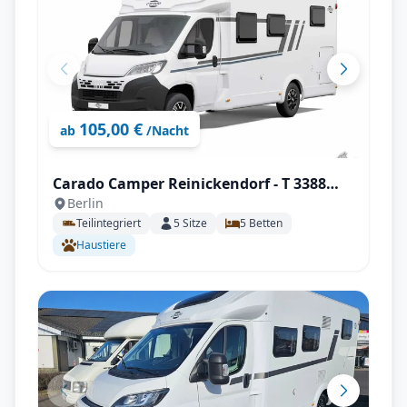
105,00 €
ab
/Nacht
Carado Camper Reinickendorf - T 3388
Berlin
Palmo Edition mit Solar uvm.
Teilintegriert
5
Sitze
5
Betten
Haustiere