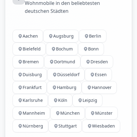
Wohnmobile in den beliebtesten
deutschen Städten
Aachen
Augsburg
Berlin
Bielefeld
Bochum
Bonn
Bremen
Dortmund
Dresden
Duisburg
Düsseldorf
Essen
Frankfurt
Hamburg
Hannover
Karlsruhe
Köln
Leipzig
Mannheim
München
Münster
Nürnberg
Stuttgart
Wiesbaden