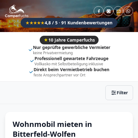
Direkt buchbar
Haustier erlaubt
Flexibel (±3 Tage)
Anhängerkupplung
4,8 / 5 · 91 Kundenbewertungen
★★★★★
Fahrzeugtyp
Vollintegriert
Kastenwagen
10 Jahre Camperfuchs
Nur geprüfte gewerbliche Vermieter
Alkoven
Teil-Integriert
keine Privatvermietung
Professionell gewartete Fahrzeuge
Wohnwagen
Vollkasko mit Selbstbeteiligung inklusive
Direkt beim Vermietbetrieb buchen
feste Ansprechpartner vor Ort
Zurücksetzen
Ergebnisse anzeigen
Filter
Wohnmobil mieten in
Bitterfeld-Wolfen