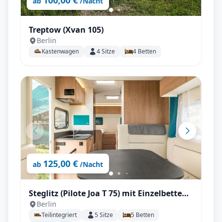
100,00 €
ab
/Nacht
Treptow (Xvan 105)
Berlin
Kastenwagen
4
Sitze
4
Betten
125,00 €
ab
/Nacht
Steglitz (Pilote Joa T 75) mit Einzelbetten
Berlin
und großen Wohnbereich mit
Teilintegriert
5
Sitze
5
Betten
Rückfahrkamera, Fahrradträger, Markise