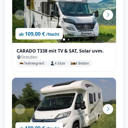
109,00 €
ab
/Nacht
CARADO T338 mit TV & SAT, Solar uvm.
Dresden
Teilintegriert
4
Sitze
4
Betten