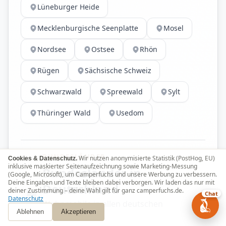
Lüneburger Heide
Mecklenburgische Seenplatte
Mosel
Nordsee
Ostsee
Rhön
Rügen
Sächsische Schweiz
Schwarzwald
Spreewald
Sylt
Thüringer Wald
Usedom
BUNDESLÄNDER
Wir nutzen anonymisierte Statistik (PostHog, EU)
Cookies & Datenschutz.
inklusive maskierter Seitenaufzeichnung sowie Marketing-Messung
Bundesländer in
(Google, Microsoft), um Camperfuchs und unsere Werbung zu verbessern.
Deine Eingaben und Texte bleiben dabei verborgen. Wir laden das nur mit
Deutschland
deiner Zustimmung – deine Wahl gilt für ganz camperfuchs.de.
Chat
Datenschutz
Wohnmobile in allen deutschen
Ablehnen
Akzeptieren
Bundesländern