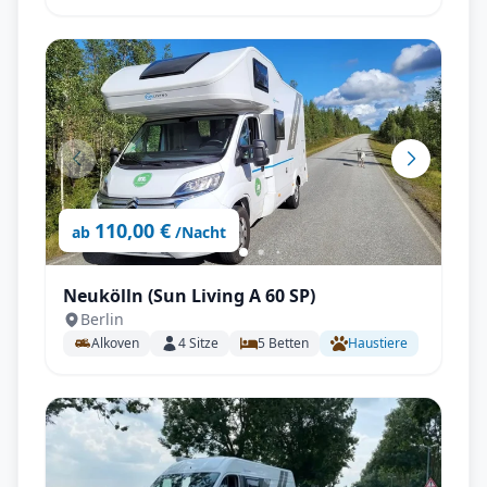
110,00 €
ab
/Nacht
Neukölln (Sun Living A 60 SP)
Berlin
Alkoven
4
Sitze
5
Betten
Haustiere