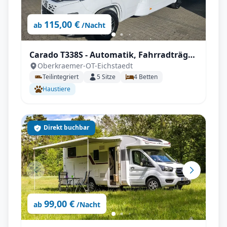
115,00 €
ab
/Nacht
Carado T338S - Automatik, Fahrradträger,
Oberkraemer-OT-Eichstaedt
inkl. Sonderzubehör
Teilintegriert
5
Sitze
4
Betten
Haustiere
Direkt buchbar
99,00 €
ab
/Nacht