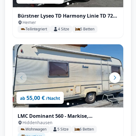
Bürstner Lyseo TD Harmony Linie TD 727 -
Hemer
All-Inclusive
Teilintegriert
4
Sitze
5
Betten
55,00 €
ab
/Nacht
LMC Dominant 560 - Markise,
Hiddenhausen
Klimaanlage, Kühlschrank, Mover uvm.
Wohnwagen
5
Sitze
6
Betten