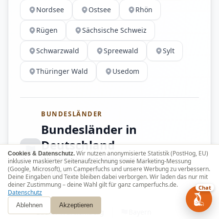
Nordsee
Ostsee
Rhön
Rügen
Sächsische Schweiz
Schwarzwald
Spreewald
Sylt
Thüringer Wald
Usedom
BUNDESLÄNDER
Bundesländer in
Deutschland
Wir nutzen anonymisierte Statistik (PostHog, EU)
Cookies & Datenschutz.
Wohnmobile in allen deutschen
inklusive maskierter Seitenaufzeichnung sowie Marketing-Messung
(Google, Microsoft), um Camperfuchs und unsere Werbung zu verbessern.
Bundesländern
Deine Eingaben und Texte bleiben dabei verborgen. Wir laden das nur mit
deiner Zustimmung – deine Wahl gilt für ganz camperfuchs.de.
Chat
Datenschutz
Ablehnen
Akzeptieren
Baden-Württemberg
Bayern