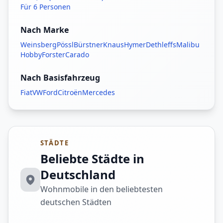
Für 6 Personen
Nach Marke
Weinsberg
Pössl
Bürstner
Knaus
Hymer
Dethleffs
Malibu
Hobby
Forster
Carado
Nach Basisfahrzeug
Fiat
VW
Ford
Citroën
Mercedes
STÄDTE
Beliebte Städte in
Deutschland
Wohnmobile in den beliebtesten
deutschen Städten