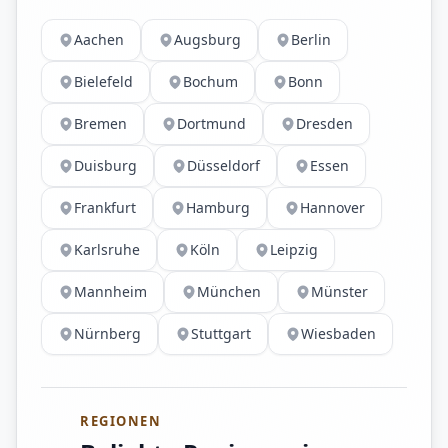
Aachen
Augsburg
Berlin
Bielefeld
Bochum
Bonn
Bremen
Dortmund
Dresden
Duisburg
Düsseldorf
Essen
Frankfurt
Hamburg
Hannover
Karlsruhe
Köln
Leipzig
Mannheim
München
Münster
Nürnberg
Stuttgart
Wiesbaden
REGIONEN