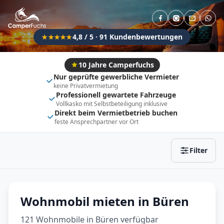
Direkt buchbar
Haustier erlaubt
Flexibel (±3 Tage)
Anhängerkupplung
4,8 / 5 · 91 Kundenbewertungen
★★★★★
Fahrzeugtyp
Vollintegriert
Kastenwagen
10 Jahre Camperfuchs
Nur geprüfte gewerbliche Vermieter
Alkoven
Teil-Integriert
keine Privatvermietung
Professionell gewartete Fahrzeuge
Wohnwagen
Vollkasko mit Selbstbeteiligung inklusive
Direkt beim Vermietbetrieb buchen
feste Ansprechpartner vor Ort
Zurücksetzen
Ergebnisse anzeigen
Filter
Wohnmobil mieten in Büren
121 Wohnmobile in Büren verfügbar