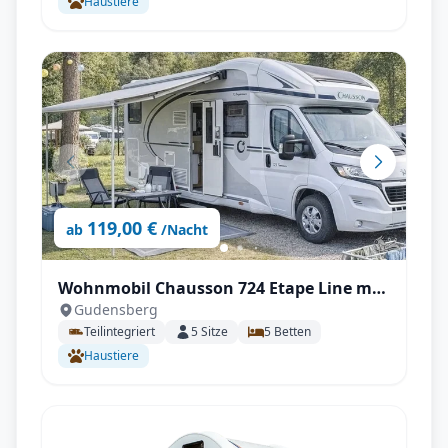
Haustiere
119,00 €
ab
/Nacht
Wohnmobil Chausson 724 Etape Line mit
Gudensberg
Klimaanlage, SAT & TV uvm.
Teilintegriert
5
Sitze
5
Betten
Haustiere