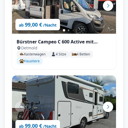
99,00 €
ab
/Nacht
Bürstner Campeo C 600 Active mit
Detmold
Aufstelldach, AHK - All inkl.
Kastenwagen
4
Sitze
4
Betten
Haustiere
99,00 €
ab
/Nacht