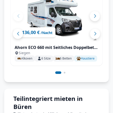
136,00 €
ab
/Nacht
Ahorn ECO 660 mit Seitliches Doppelbett
Siegen
längs (SB)
Alkoven
6
Sitze
6
Betten
Haustiere
Teilintegriert mieten in
Büren