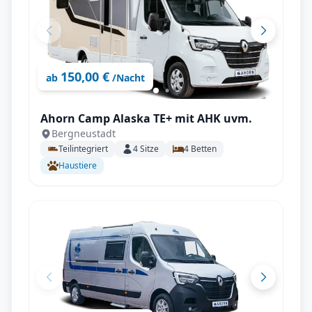
150,00 €
ab
/Nacht
Ahorn Camp Alaska TE+ mit AHK uvm.
Bergneustadt
Teilintegriert
4
Sitze
4
Betten
Haustiere