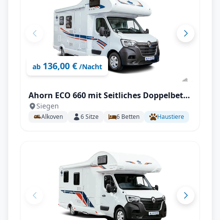
136,00 €
ab
/Nacht
Ahorn ECO 660 mit Seitliches Doppelbett
Siegen
längs (SB)
Alkoven
6
Sitze
6
Betten
Haustiere