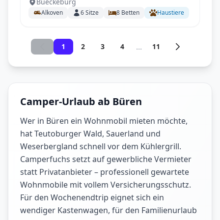
Bueckeburg
Familienversteher
Alkoven
6
Sitze
8
Betten
Haustiere
...
1
2
3
4
11
Camper-Urlaub ab Büren
Wer in Büren ein Wohnmobil mieten möchte,
hat Teutoburger Wald, Sauerland und
Weserbergland schnell vor dem Kühlergrill.
Camperfuchs setzt auf gewerbliche Vermieter
statt Privatanbieter – professionell gewartete
Wohnmobile mit vollem Versicherungsschutz.
Für den Wochenendtrip eignet sich ein
wendiger Kastenwagen, für den Familienurlaub