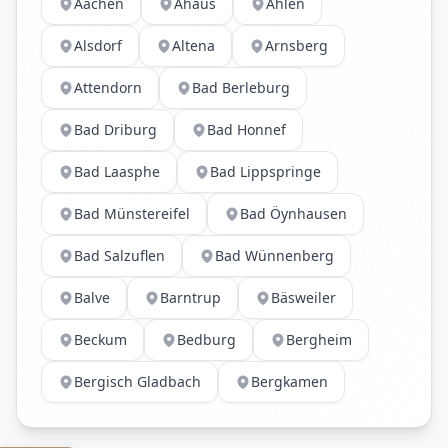
Aachen
Ahaus
Ahlen
Alsdorf
Altena
Arnsberg
Attendorn
Bad Berleburg
Bad Driburg
Bad Honnef
Bad Laasphe
Bad Lippspringe
Bad Münstereifel
Bad Öynhausen
Bad Salzuflen
Bad Wünnenberg
Balve
Barntrup
Bäsweiler
Beckum
Bedburg
Bergheim
Bergisch Gladbach
Bergkamen