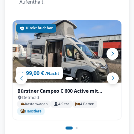
Aufenthalt.
Direkt buchbar
99,00 €
ab
/Nacht
Bürstner Campeo C 600 Active mit
Detmold
Aufstelldach, AHK - All inkl.
Kastenwagen
4
Sitze
4
Betten
Haustiere