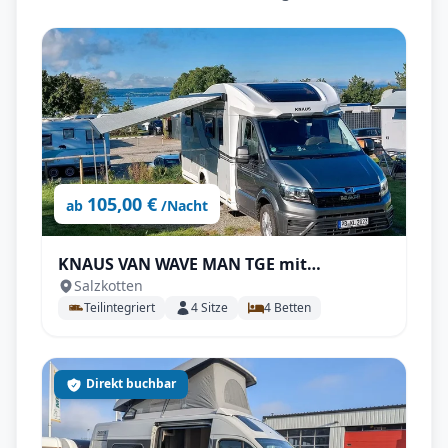
105,00 €
ab
/Nacht
KNAUS VAN WAVE MAN TGE mit
Salzkotten
Automatik, AHK, SAT & Smart-TV uvm.
Teilintegriert
4
Sitze
4
Betten
Direkt buchbar