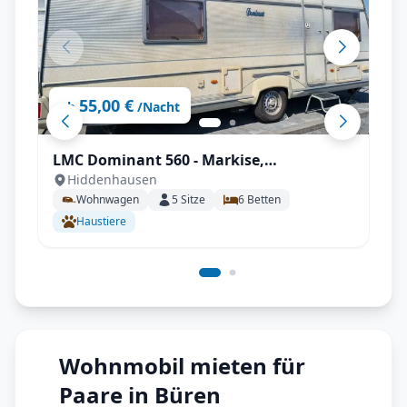
55,00 €
ab
/Nacht
LMC Dominant 560 - Markise,
Hiddenhausen
Klimaanlage, Kühlschrank, Mover uvm.
Wohnwagen
5
Sitze
6
Betten
Haustiere
Wohnmobil mieten für
Paare in Büren