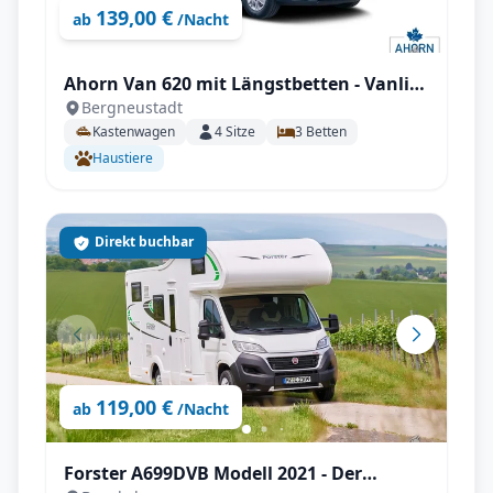
139,00 €
ab
/Nacht
Ahorn Van 620 mit Längstbetten - Vanlife
Bergneustadt
mit Komfort
Kastenwagen
4
Sitze
3
Betten
Haustiere
Direkt buchbar
119,00 €
ab
/Nacht
Forster A699DVB Modell 2021 - Der