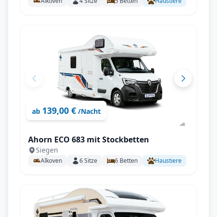
Alkoven
4
Sitze
5
Betten
Haustiere
139,00 €
ab
/Nacht
Ahorn ECO 683 mit Stockbetten
Siegen
Alkoven
6
Sitze
6
Betten
Haustiere