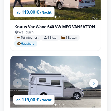
119,00 €
ab
/Nacht
Knaus VanWave 640 VW MEG VANSATION
Walldürn
Teilintegriert
4
Sitze
4
Betten
Haustiere
119,00 €
ab
/Nacht