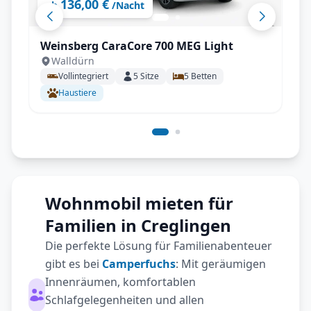
136,00 €
ab
/Nacht
Weinsberg CaraCore 700 MEG Light
Walldürn
Vollintegriert
5
Sitze
5
Betten
Haustiere
Wohnmobil mieten für
Familien in Creglingen
Die perfekte Lösung für Familienabenteuer
gibt es bei
Camperfuchs
: Mit geräumigen
Innenräumen, komfortablen
Schlafgelegenheiten und allen