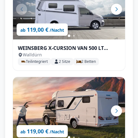
119,00 €
ab
/Nacht
WEINSBERG X-CURSION VAN 500 LT
Walldürn
EDITION [PEPPER] Automatik
Teilintegriert
2
Sitze
2
Betten
119,00 €
ab
/Nacht