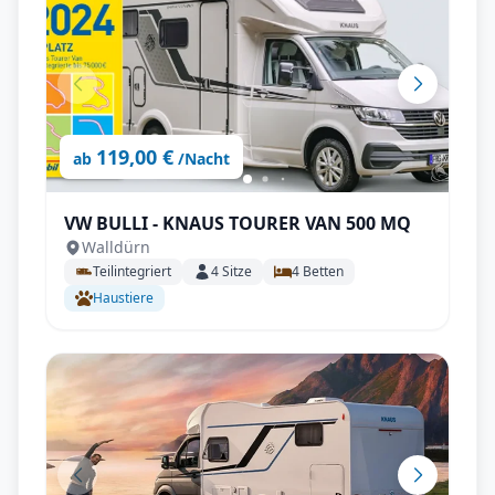
119,00 €
ab
/Nacht
VW BULLI - KNAUS TOURER VAN 500 MQ
Walldürn
Teilintegriert
4
Sitze
4
Betten
Haustiere