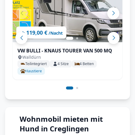
119,00 €
ab
/Nacht
VW BULLI - KNAUS TOURER VAN 500 MQ
Walldürn
Teilintegriert
4
Sitze
4
Betten
Haustiere
Wohnmobil mieten mit
Hund in Creglingen