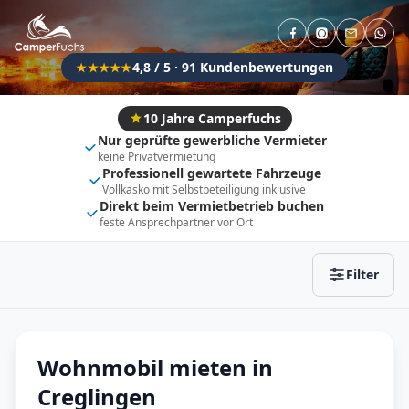
Direkt buchbar
Haustier erlaubt
Flexibel (±3 Tage)
Anhängerkupplung
4,8 / 5 · 91 Kundenbewertungen
★★★★★
Fahrzeugtyp
Vollintegriert
Kastenwagen
10 Jahre Camperfuchs
Nur geprüfte gewerbliche Vermieter
Alkoven
Teil-Integriert
keine Privatvermietung
Professionell gewartete Fahrzeuge
Wohnwagen
Vollkasko mit Selbstbeteiligung inklusive
Direkt beim Vermietbetrieb buchen
feste Ansprechpartner vor Ort
Zurücksetzen
Ergebnisse anzeigen
Filter
Wohnmobil mieten in
Creglingen