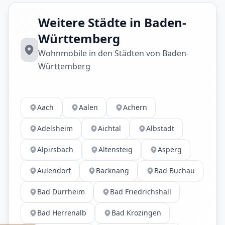
Weitere Städte in Baden-
Württemberg
Wohnmobile in den Städten von Baden-
Württemberg
Aach
Aalen
Achern
Adelsheim
Aichtal
Albstadt
Alpirsbach
Altensteig
Asperg
Aulendorf
Backnang
Bad Buchau
Bad Dürrheim
Bad Friedrichshall
Bad Herrenalb
Bad Krozingen