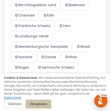
Berchtesgadener Land
Bodensee
Chiemsee
Eifel
Fränkische Schweiz
Harz
Lüneburger Heide
Mecklenburgische Seenplatte
Mosel
Nordsee
Ostsee
Rhön
Rügen
Sächsische Schweiz
Schwarzwald
Spreewald
Sylt
Wir nutzen anonymisierte Statistik (PostHog, EU)
Cookies & Datenschutz.
inklusive maskierter Seitenaufzeichnung sowie Marketing-Messung
(Google, Microsoft), um Camperfuchs und unsere Werbung zu verbessern.
Thüringer Wald
Usedom
Deine Eingaben und Texte bleiben dabei verborgen. Wir laden das nur mit
deiner Zustimmung – deine Wahl gilt für ganz camperfuchs.de.
Chat
Datenschutz
Ablehnen
Akzeptieren
BUNDESLÄNDER