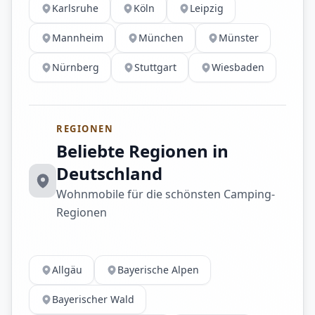
Karlsruhe
Köln
Leipzig
Mannheim
München
Münster
Nürnberg
Stuttgart
Wiesbaden
REGIONEN
Beliebte Regionen in
Deutschland
Wohnmobile für die schönsten Camping-
Regionen
Allgäu
Bayerische Alpen
Bayerischer Wald