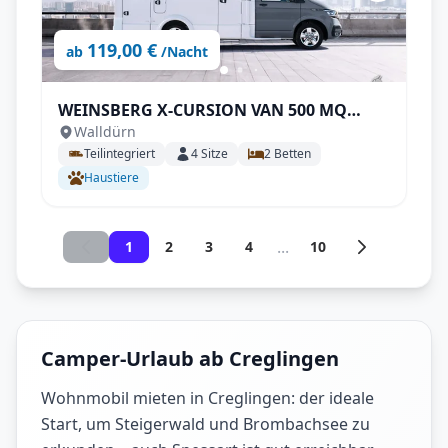
119,00 €
ab
/Nacht
WEINSBERG X-CURSION VAN 500 MQ
Walldürn
EDITION [PEPPER]
Teilintegriert
4
Sitze
2
Betten
Haustiere
...
1
2
3
4
10
Camper-Urlaub ab Creglingen
Wohnmobil mieten in Creglingen: der ideale
Start, um Steigerwald und Brombachsee zu