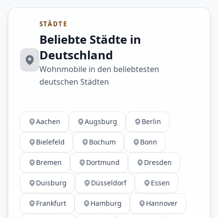
STÄDTE
Beliebte Städte in
Deutschland
Wohnmobile in den beliebtesten
deutschen Städten
Aachen
Augsburg
Berlin
Bielefeld
Bochum
Bonn
Bremen
Dortmund
Dresden
Duisburg
Düsseldorf
Essen
Frankfurt
Hamburg
Hannover