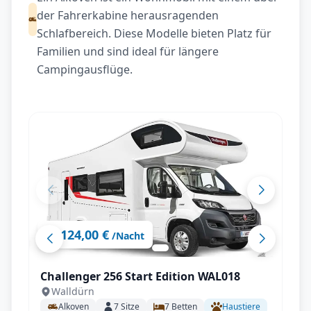
der Fahrerkabine herausragenden
Schlafbereich. Diese Modelle bieten Platz für
Familien und sind ideal für längere
Campingausflüge.
124,00 €
ab
/Nacht
Challenger 256 Start Edition WAL018
Walldürn
Alkoven
7
Sitze
7
Betten
Haustiere