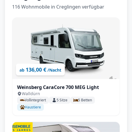
116 Wohnmobile in Creglingen verfügbar
136,00 €
ab
/Nacht
Weinsberg CaraCore 700 MEG Light
Walldürn
Vollintegriert
5
Sitze
5
Betten
Haustiere