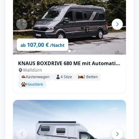
107,00 €
ab
/Nacht
KNAUS BOXDRIVE 680 ME mit Automatik
Walldürn
uvm.
Kastenwagen
4
Sitze
2
Betten
Haustiere