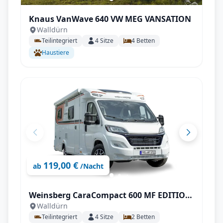
Knaus VanWave 640 VW MEG VANSATION
Walldürn
Teilintegriert
4
Sitze
4
Betten
Haustiere
119,00 €
ab
/Nacht
Weinsberg CaraCompact 600 MF EDITION
Walldürn
[PEPPER]
Teilintegriert
4
Sitze
2
Betten