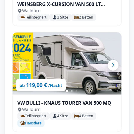
WEINSBERG X-CURSION VAN 500 LT
Walldürn
EDITION [PEPPER] Automatik
Teilintegriert
2
Sitze
2
Betten
119,00 €
ab
/Nacht
VW BULLI - KNAUS TOURER VAN 500 MQ
Walldürn
Teilintegriert
4
Sitze
4
Betten
Haustiere