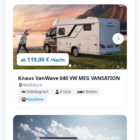
119,00 €
ab
/Nacht
Knaus VanWave 640 VW MEG VANSATION
Walldürn
Teilintegriert
4
Sitze
4
Betten
Haustiere