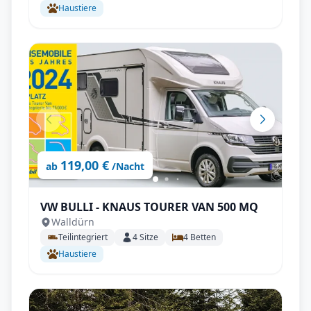
Haustiere
119,00 €
ab
/Nacht
VW BULLI - KNAUS TOURER VAN 500 MQ
Walldürn
Teilintegriert
4
Sitze
4
Betten
Haustiere