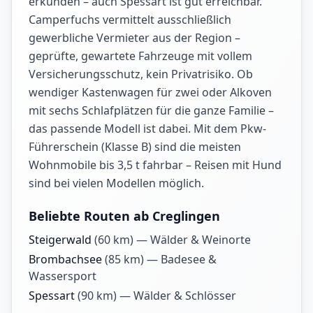
erkunden – auch Spessart ist gut erreichbar.
Camperfuchs vermittelt ausschließlich
gewerbliche Vermieter aus der Region –
geprüfte, gewartete Fahrzeuge mit vollem
Versicherungsschutz, kein Privatrisiko. Ob
wendiger Kastenwagen für zwei oder Alkoven
mit sechs Schlafplätzen für die ganze Familie –
das passende Modell ist dabei. Mit dem Pkw-
Führerschein (Klasse B) sind die meisten
Wohnmobile bis 3,5 t fahrbar – Reisen mit Hund
sind bei vielen Modellen möglich.
Beliebte Routen ab Creglingen
Steigerwald
(
60
km) —
Wälder & Weinorte
Brombachsee
(
85
km) —
Badesee &
Wassersport
Spessart
(
90
km) —
Wälder & Schlösser