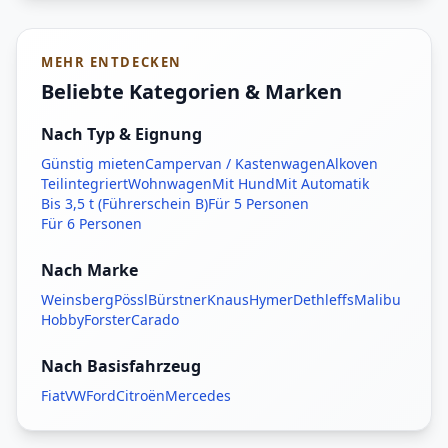
MEHR ENTDECKEN
Beliebte Kategorien & Marken
Nach Typ & Eignung
Günstig mieten
Campervan / Kastenwagen
Alkoven
Teilintegriert
Wohnwagen
Mit Hund
Mit Automatik
Bis 3,5 t (Führerschein B)
Für 5 Personen
Für 6 Personen
Nach Marke
Weinsberg
Pössl
Bürstner
Knaus
Hymer
Dethleffs
Malibu
Hobby
Forster
Carado
Nach Basisfahrzeug
Fiat
VW
Ford
Citroën
Mercedes