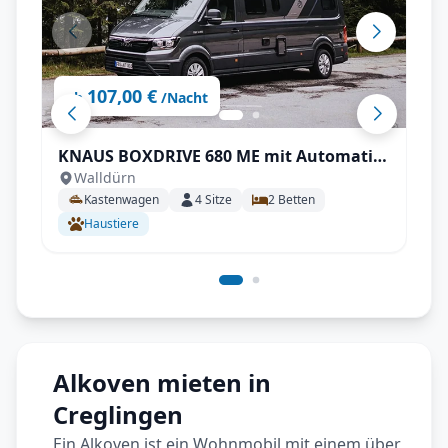
107,00 €
ab
/Nacht
KNAUS BOXDRIVE 680 ME mit Automatik
Walldürn
uvm.
Kastenwagen
4
Sitze
2
Betten
Haustiere
Alkoven mieten in
Creglingen
Ein Alkoven ist ein Wohnmobil mit einem über