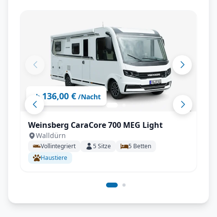
136,00 €
ab
/Nacht
Weinsberg CaraCore 700 MEG Light
Walldürn
Vollintegriert
5
Sitze
5
Betten
Haustiere