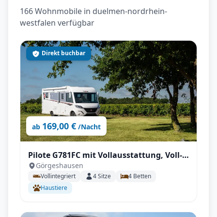
166 Wohnmobile in duelmen-nordrhein-
westfalen verfügbar
Direkt buchbar
169,00 €
ab
/Nacht
Pilote G781FC mit Vollausstattung, Voll-
Görgeshausen
Autrak, Automatik, Klima, hohe
Vollintegriert
4
Sitze
4
Betten
Zuladung, AHK, TV & SAT, Luftfederung,
Haustiere
Backofen uvm.