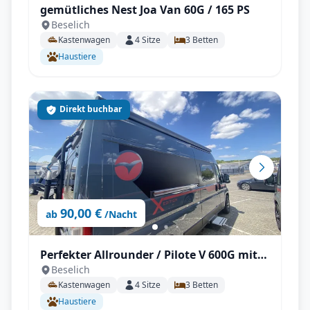
gemütliches Nest Joa Van 60G / 165 PS
Beselich
Kastenwagen
4
Sitze
3
Betten
Haustiere
Direkt buchbar
90,00 €
ab
/Nacht
Perfekter Allrounder / Pilote V 600G mit
Beselich
Solar unter 6m!
Kastenwagen
4
Sitze
3
Betten
Haustiere