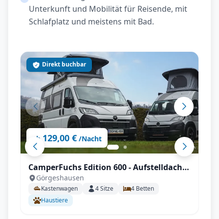
Unterkunft und Mobilität für Reisende, mit
Schlafplatz und meistens mit Bad.
Direkt buchbar
129,00 €
ab
/Nacht
CamperFuchs Edition 600 - Aufstelldach,
Görgeshausen
innovatives Design, hochwertig
Kastenwagen
4
Sitze
4
Betten
verarbeitet mit vielen Extras
Haustiere