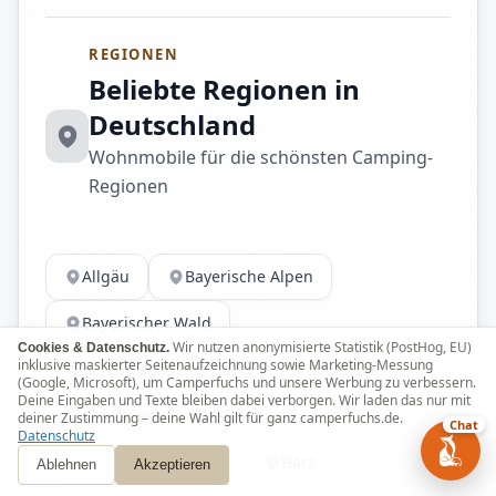
REGIONEN
Beliebte Regionen in
Deutschland
Wohnmobile für die schönsten Camping-
Regionen
Allgäu
Bayerische Alpen
Bayerischer Wald
Wir nutzen anonymisierte Statistik (PostHog, EU)
Cookies & Datenschutz.
inklusive maskierter Seitenaufzeichnung sowie Marketing-Messung
Berchtesgadener Land
Bodensee
(Google, Microsoft), um Camperfuchs und unsere Werbung zu verbessern.
Deine Eingaben und Texte bleiben dabei verborgen. Wir laden das nur mit
Chiemsee
Eifel
deiner Zustimmung – deine Wahl gilt für ganz camperfuchs.de.
Chat
Datenschutz
Fränkische Schweiz
Harz
Ablehnen
Akzeptieren