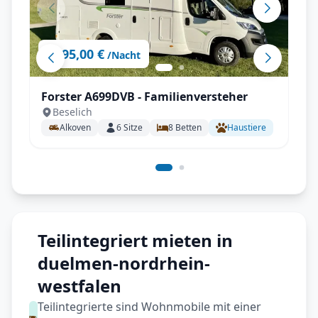
95,00 €
ab
/Nacht
Forster A699DVB - Familienversteher
Beselich
Alkoven
6
Sitze
8
Betten
Haustiere
Teilintegriert mieten in
duelmen-nordrhein-
westfalen
Teilintegrierte sind Wohnmobile mit einer