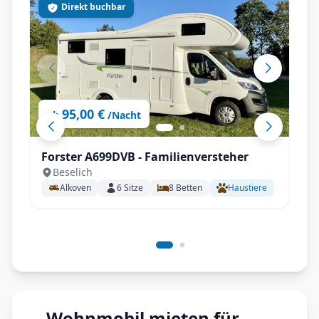
Direkt buchbar
95,00 €
ab
/Nacht
Forster A699DVB - Familienversteher
Beselich
Alkoven
6
Sitze
8
Betten
Haustiere
Wohnmobil mieten für