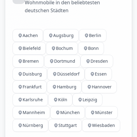
Wohnmobile in den beliebtesten
deutschen Städten
Aachen
Augsburg
Berlin
Bielefeld
Bochum
Bonn
Bremen
Dortmund
Dresden
Duisburg
Düsseldorf
Essen
Frankfurt
Hamburg
Hannover
Karlsruhe
Köln
Leipzig
Mannheim
München
Münster
Nürnberg
Stuttgart
Wiesbaden