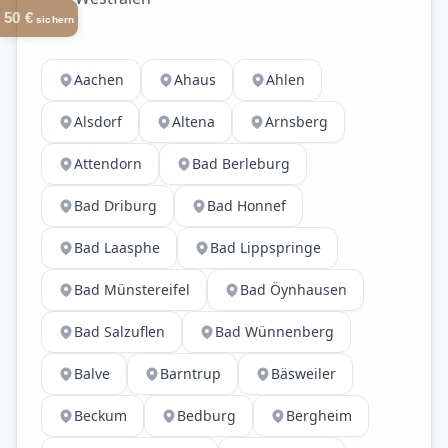
50 €
sichern
Aachen
Ahaus
Ahlen
Alsdorf
Altena
Arnsberg
Attendorn
Bad Berleburg
Bad Driburg
Bad Honnef
Bad Laasphe
Bad Lippspringe
Bad Münstereifel
Bad Öynhausen
Bad Salzuflen
Bad Wünnenberg
Balve
Barntrup
Bäsweiler
Beckum
Bedburg
Bergheim