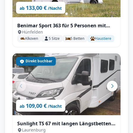
133,00 €
ab
/Nacht
Benimar Sport 363 für 5 Personen mit
Hünfelden
Einzelbetten, Solar, Winterpaket
Alkoven
5
Sitze
5
Betten
Haustiere
Direkt buchbar
109,00 €
ab
/Nacht
Sunlight TS 67 mit langen Längstbetten
Laurenburg
und voll Autrak, Automatik