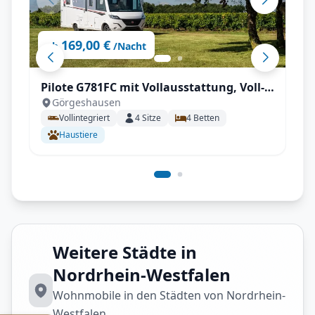
169,00 €
ab
/Nacht
Pilote G781FC mit Vollausstattung, Voll-
Görgeshausen
Autrak, Automatik, Klima, hohe
Vollintegriert
4
Sitze
4
Betten
Zuladung, AHK, TV & SAT, Luftfederung,
Haustiere
Backofen uvm.
Weitere Städte in
Nordrhein-Westfalen
Wohnmobile in den Städten von Nordrhein-
Westfalen