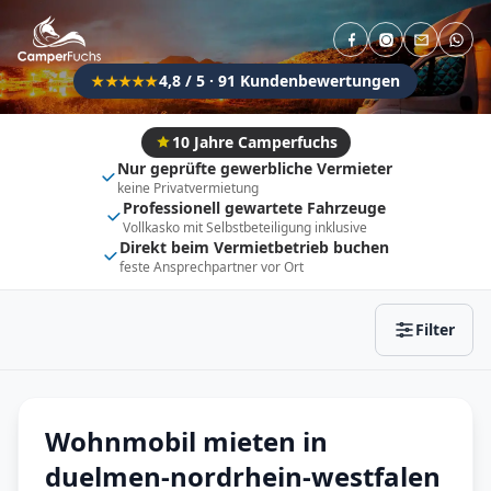
Direkt buchbar
Haustier erlaubt
Flexibel (±3 Tage)
Anhängerkupplung
4,8 / 5 · 91 Kundenbewertungen
★★★★★
Fahrzeugtyp
Vollintegriert
Kastenwagen
10 Jahre Camperfuchs
Nur geprüfte gewerbliche Vermieter
Alkoven
Teil-Integriert
keine Privatvermietung
Professionell gewartete Fahrzeuge
Wohnwagen
Vollkasko mit Selbstbeteiligung inklusive
Direkt beim Vermietbetrieb buchen
feste Ansprechpartner vor Ort
Zurücksetzen
Ergebnisse anzeigen
Filter
Wohnmobil mieten in
duelmen-nordrhein-westfalen