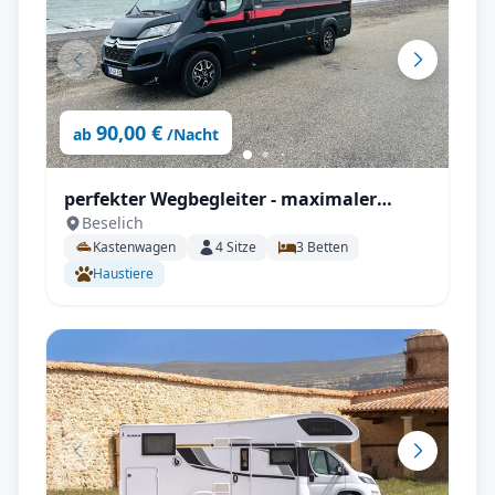
90,00 €
ab
/Nacht
perfekter Wegbegleiter - maximaler
Beselich
Komfort V 630 J X-Edition
Kastenwagen
4
Sitze
3
Betten
Haustiere