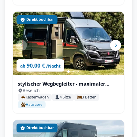
Direkt buchbar
90,00 €
ab
/Nacht
stylischer Wegbegleiter - maximaler
Beselich
Komfort - Pilote V 630 J X-Edition
Kastenwagen
4
Sitze
3
Betten
Haustiere
Direkt buchbar