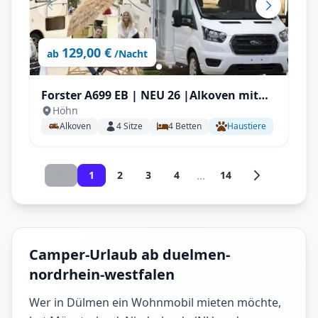
129,00 €
ab
/Nacht
Forster A699 EB | NEU 26 |Alkoven mit
Höhn
Längstbetten für Familien
Alkoven
4
Sitze
4
Betten
Haustiere
...
1
2
3
4
14
Camper-Urlaub ab duelmen-
nordrhein-westfalen
Wer in Dülmen ein Wohnmobil mieten möchte,