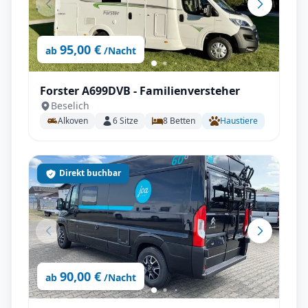
95,00 €
ab
/Nacht
Forster A699DVB - Familienversteher
Beselich
Alkoven
6
Sitze
8
Betten
Haustiere
Direkt buchbar
90,00 €
ab
/Nacht