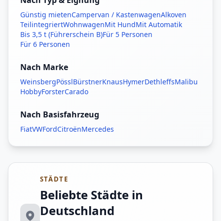
Nach Typ & Eignung
Günstig mieten
Campervan / Kastenwagen
Alkoven
Teilintegriert
Wohnwagen
Mit Hund
Mit Automatik
Bis 3,5 t (Führerschein B)
Für 5 Personen
Für 6 Personen
Nach Marke
Weinsberg
Pössl
Bürstner
Knaus
Hymer
Dethleffs
Malibu
Hobby
Forster
Carado
Nach Basisfahrzeug
Fiat
VW
Ford
Citroën
Mercedes
STÄDTE
Beliebte Städte in
Deutschland