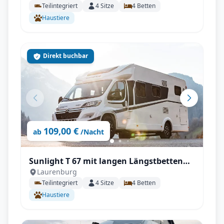
Teilintegriert
4
Sitze
4
Betten
Haustiere
Direkt buchbar
109,00 €
ab
/Nacht
Sunlight T 67 mit langen Längstbetten
Laurenburg
und voll Autrak
Teilintegriert
4
Sitze
4
Betten
Haustiere