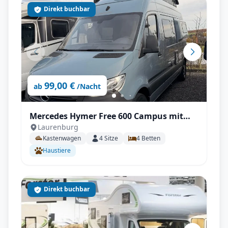
Direkt buchbar
99,00 €
ab
/Nacht
Mercedes Hymer Free 600 Campus mit
Laurenburg
Automatik, Aufstelldach, AHK uvm.
Kastenwagen
4
Sitze
4
Betten
Haustiere
Direkt buchbar