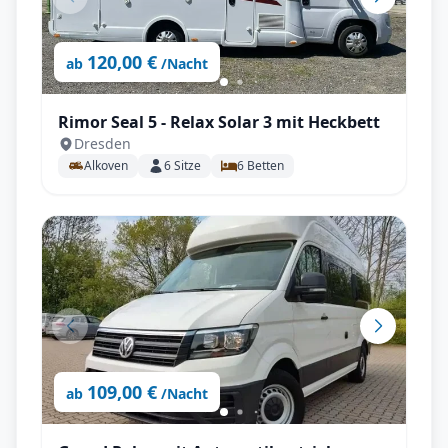
120,00 €
ab
/Nacht
Rimor Seal 5 - Relax Solar 3 mit Heckbett
Dresden
Alkoven
6
Sitze
6
Betten
109,00 €
ab
/Nacht