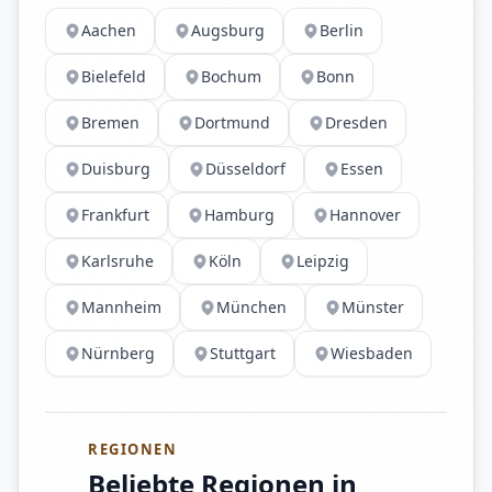
Aachen
Augsburg
Berlin
Bielefeld
Bochum
Bonn
Bremen
Dortmund
Dresden
Duisburg
Düsseldorf
Essen
Frankfurt
Hamburg
Hannover
Karlsruhe
Köln
Leipzig
Mannheim
München
Münster
Nürnberg
Stuttgart
Wiesbaden
REGIONEN
Beliebte Regionen in