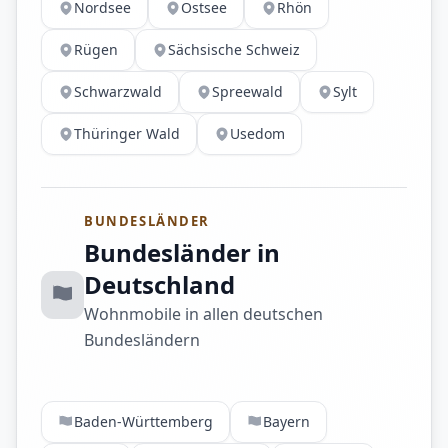
Nordsee
Ostsee
Rhön
Rügen
Sächsische Schweiz
Schwarzwald
Spreewald
Sylt
Thüringer Wald
Usedom
BUNDESLÄNDER
Bundesländer in
Deutschland
Wohnmobile in allen deutschen
Bundesländern
Baden-Württemberg
Bayern