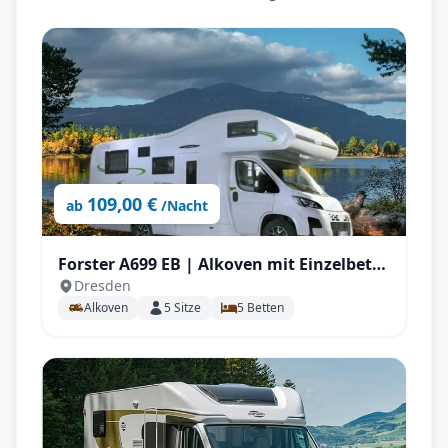
109,00 €
ab
/Nacht
Forster A699 EB | Alkoven mit Einzelbett
Dresden
für bis zu 5 P.
Alkoven
5
Sitze
5
Betten