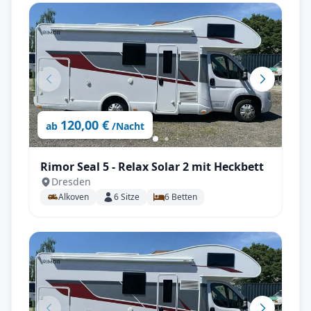
120,00 €
ab
/Nacht
Rimor Seal 5 - Relax Solar 2 mit Heckbett
Dresden
Alkoven
6
Sitze
6
Betten