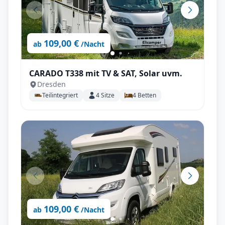
109,00 €
ab
/Nacht
CARADO T338 mit TV & SAT, Solar uvm.
Dresden
Teilintegriert
4
Sitze
4
Betten
109,00 €
ab
/Nacht