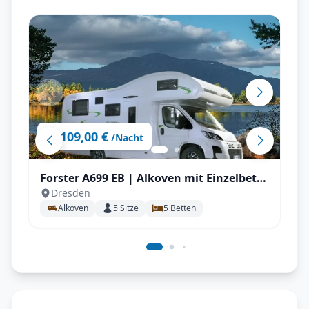
109,00 €
ab
/Nacht
Forster A699 EB | Alkoven mit Einzelbett
Dresden
für bis zu 5 P.
Alkoven
5
Sitze
5
Betten