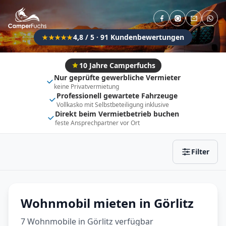
Direkt buchbar
Haustier erlaubt
Flexibel (±3 Tage)
Anhängerkupplung
4,8 / 5 · 91 Kundenbewertungen
★★★★★
Fahrzeugtyp
Vollintegriert
Kastenwagen
10 Jahre Camperfuchs
Nur geprüfte gewerbliche Vermieter
Alkoven
Teil-Integriert
keine Privatvermietung
Professionell gewartete Fahrzeuge
Wohnwagen
Vollkasko mit Selbstbeteiligung inklusive
Direkt beim Vermietbetrieb buchen
feste Ansprechpartner vor Ort
Zurücksetzen
Ergebnisse anzeigen
Filter
Wohnmobil mieten in Görlitz
7 Wohnmobile in Görlitz verfügbar