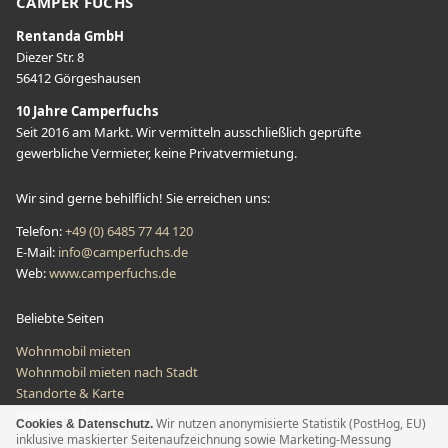
CAMPER FUCHS
Rentanda GmbH
Diezer Str. 8
56412 Görgeshausen
10 Jahre Camperfuchs
Seit 2016 am Markt. Wir vermitteln ausschließlich geprüfte
gewerbliche Vermieter, keine Privatvermietung.
Wir sind gerne behilflich! Sie erreichen uns:
Telefon
:
+49 (0) 6485 77 44 120
E-Mail
:
info@camperfuchs.de
Web:
www.camperfuchs.de
Beliebte Seiten
Wohnmobil mieten
Wohnmobil mieten nach Stadt
Standorte & Karte
Wohnmobil vermieten
Wir nutzen anonymisierte Statistik (PostHog, EU)
Cookies & Datenschutz.
inklusive maskierter Seitenaufzeichnung sowie Marketing-Messung