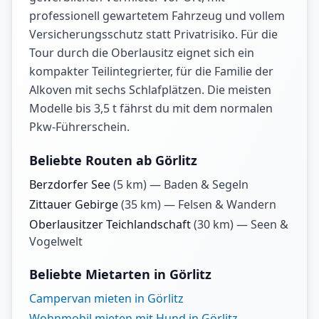
professionell gewartetem Fahrzeug und vollem
Versicherungsschutz statt Privatrisiko. Für die
Tour durch die Oberlausitz eignet sich ein
kompakter Teilintegrierter, für die Familie der
Alkoven mit sechs Schlafplätzen. Die meisten
Modelle bis 3,5 t fährst du mit dem normalen
Pkw-Führerschein.
Beliebte Routen ab Görlitz
Berzdorfer See
(
5
km) —
Baden & Segeln
Zittauer Gebirge
(
35
km) —
Felsen & Wandern
Oberlausitzer Teichlandschaft
(
30
km) —
Seen &
Vogelwelt
Beliebte Mietarten in Görlitz
Campervan mieten in Görlitz
Wohnmobil mieten mit Hund in Görlitz