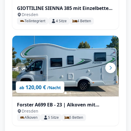
GIOTTILINE SIENNA 385 mit Einzelbetten,
Dresden
Isofix uvm,
Teilintegriert
4
Sitze
4
Betten
120,00 €
ab
/Nacht
Forster A699 EB - 23 | Alkoven mit
Dresden
Einzelbett für bis zu 5 P.
Alkoven
5
Sitze
5
Betten