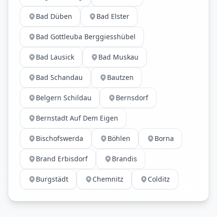
Bad Düben
Bad Elster
Bad Gottleuba Berggiesshübel
Bad Lausick
Bad Muskau
Bad Schandau
Bautzen
Belgern Schildau
Bernsdorf
Bernstadt Auf Dem Eigen
Bischofswerda
Böhlen
Borna
Brand Erbisdorf
Brandis
Burgstädt
Chemnitz
Colditz