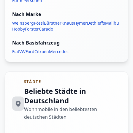
Für 6 Personen
Nach Marke
Weinsberg
Pössl
Bürstner
Knaus
Hymer
Dethleffs
Malibu
Hobby
Forster
Carado
Nach Basisfahrzeug
Fiat
VW
Ford
Citroën
Mercedes
STÄDTE
Beliebte Städte in
Deutschland
Wohnmobile in den beliebtesten
deutschen Städten