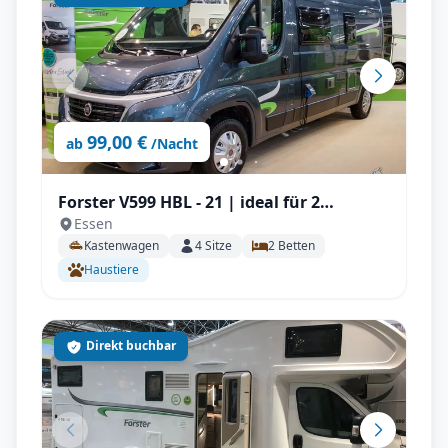
99,00 €
ab
/Nacht
Forster V599 HBL - 21 | ideal für 2
Essen
Personen, Solar, Einparksensoren, AHK
Kastenwagen
4
Sitze
2
Betten
uvm.
Haustiere
Direkt buchbar