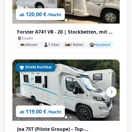
120,00 €
ab
/Nacht
Forster A741 VB - 20 | Stockbetten, mit TV
Essen
& SAT, Kinderzimmer
Alkoven
5
Sitze
5
Betten
Haustiere
Direkt buchbar
119,00 €
ab
/Nacht
Joa 75T (Pilote Groupe) – Top-