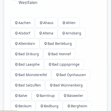
Westfalen
Aachen
Ahaus
Ahlen
Alsdorf
Altena
Arnsberg
Attendorn
Bad Berleburg
Bad Driburg
Bad Honnef
Bad Laasphe
Bad Lippspringe
Bad Münstereifel
Bad Öynhausen
Bad Salzuflen
Bad Wünnenberg
Balve
Barntrup
Bäsweiler
Beckum
Bedburg
Bergheim