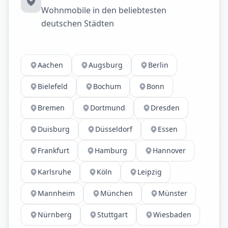
Wohnmobile in den beliebtesten
deutschen Städten
Aachen
Augsburg
Berlin
Bielefeld
Bochum
Bonn
Bremen
Dortmund
Dresden
Duisburg
Düsseldorf
Essen
Frankfurt
Hamburg
Hannover
Karlsruhe
Köln
Leipzig
Mannheim
München
Münster
Nürnberg
Stuttgart
Wiesbaden