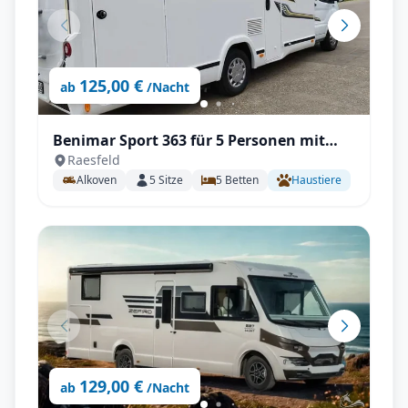
125,00 €
ab
/Nacht
Benimar Sport 363 für 5 Personen mit
Raesfeld
Einzelbetten, Solar, Autark, TV, All-
Alkoven
5
Sitze
5
Betten
Haustiere
Inklusive
129,00 €
ab
/Nacht