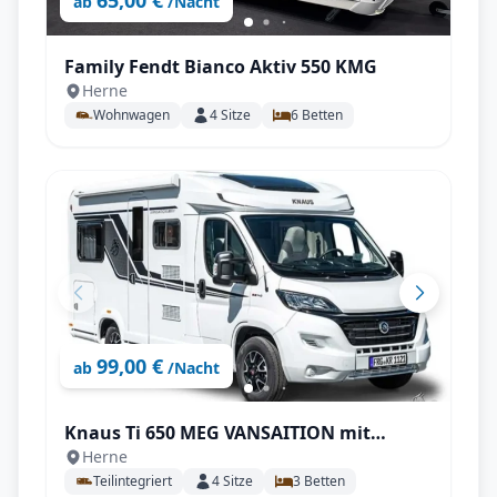
65,00 €
ab
/Nacht
Family Fendt Bianco Aktiv 550 KMG
Herne
Wohnwagen
4
Sitze
6
Betten
99,00 €
ab
/Nacht
Knaus Ti 650 MEG VANSAITION mit
Herne
Einzelbetten, SAT uvm.
Teilintegriert
4
Sitze
3
Betten