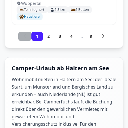
Wuppertal
ausgestattetes Wohnmobil mit
Teilintegriert
5
Sitze
5
Betten
Längstbetten, Klimaanalge, SAT & TV,
Haustiere
große Heckgarge
...
1
2
3
4
8
Camper-Urlaub ab Haltern am See
Wohnmobil mieten in Haltern am See: der ideale
Start, um Münsterland und Bergisches Land zu
erkunden – auch Niederlande (NL) ist gut
erreichbar. Bei Camperfuchs läuft die Buchung
direkt über den gewerblichen Vermieter, mit
gewartetem Wohnmobil und
Versicherungsschutz inklusive. Für den