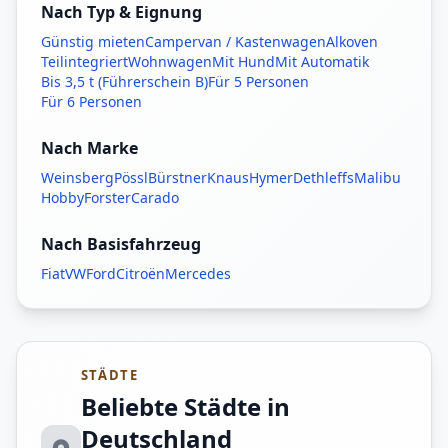
Nach Typ & Eignung
Günstig mieten
Campervan / Kastenwagen
Alkoven
Teilintegriert
Wohnwagen
Mit Hund
Mit Automatik
Bis 3,5 t (Führerschein B)
Für 5 Personen
Für 6 Personen
Nach Marke
Weinsberg
Pössl
Bürstner
Knaus
Hymer
Dethleffs
Malibu
Hobby
Forster
Carado
Nach Basisfahrzeug
Fiat
VW
Ford
Citroën
Mercedes
STÄDTE
Beliebte Städte in
Deutschland