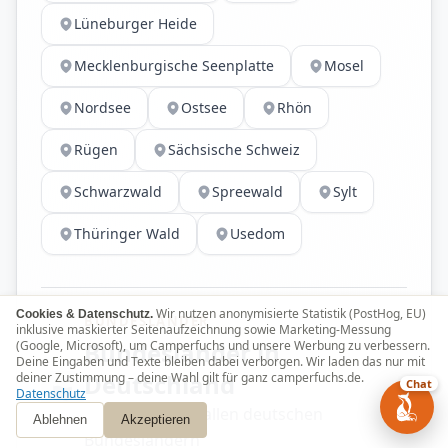
Lüneburger Heide
Mecklenburgische Seenplatte
Mosel
Nordsee
Ostsee
Rhön
Rügen
Sächsische Schweiz
Schwarzwald
Spreewald
Sylt
Thüringer Wald
Usedom
Wir nutzen anonymisierte Statistik (PostHog, EU)
Cookies & Datenschutz.
BUNDESLÄNDER
inklusive maskierter Seitenaufzeichnung sowie Marketing-Messung
Bundesländer in
(Google, Microsoft), um Camperfuchs und unsere Werbung zu verbessern.
Deine Eingaben und Texte bleiben dabei verborgen. Wir laden das nur mit
Deutschland
deiner Zustimmung – deine Wahl gilt für ganz camperfuchs.de.
Chat
Datenschutz
Wohnmobile in allen deutschen
Ablehnen
Akzeptieren
Bundesländern