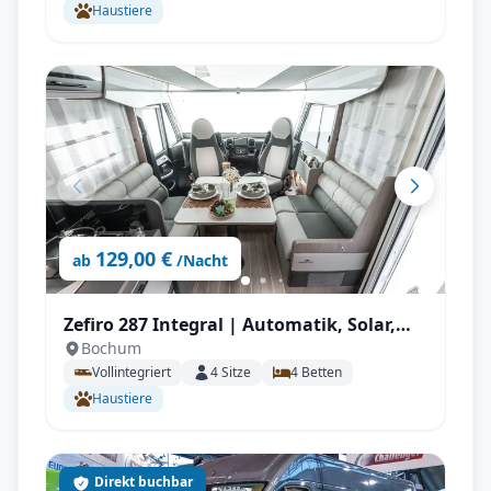
Haustiere
129,00 €
ab
/Nacht
Zefiro 287 Integral | Automatik, Solar,
Bochum
Wechselrichter, Autark, TV, AHK mit
Vollintegriert
4
Sitze
4
Betten
Vollausstattung
Haustiere
Direkt buchbar