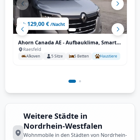
129,00 €
ab
/Nacht
Ahorn Canada AE - Aufbauklima, Smart-
Raesfeld
TV, Wechselrichter, Autark mit All-
Alkoven
5
Sitze
5
Betten
Haustiere
inklusive Paket
Weitere Städte in
Nordrhein-Westfalen
Wohnmobile in den Städten von Nordrhein-