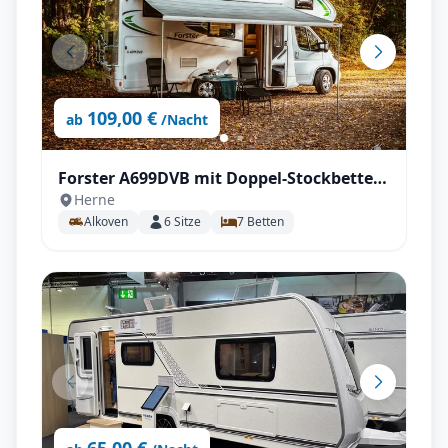
109,00 €
ab
/Nacht
Forster A699DVB mit Doppel-Stockbetten
Herne
für bis zu 6 Personen!
Alkoven
6
Sitze
7
Betten