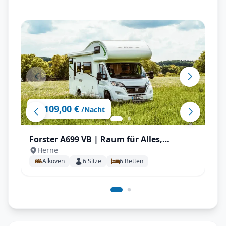
109,00 €
ab
/Nacht
Forster A699 VB | Raum für Alles,
Herne
Stockbetten uvm.
Alkoven
6
Sitze
6
Betten