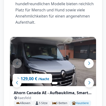
hundefreundlichen Modelle bieten reichlich
Platz für Mensch und Hund sowie viele
Annehmlichkeiten für einen angenehmen
Aufenthalt.
129,00 €
ab
/Nacht
Ahorn Canada AE - Aufbauklima, Smart-
Raesfeld
TV, Wechselrichter, Autark mit All-
Alkoven
5
Sitze
5
Betten
Haustiere
inklusive Paket