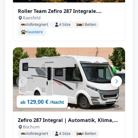
Roller Team Zefiro 287 Integrale.
Raesfeld
Automatik, Autark
Vollintegriert
4
Sitze
4
Betten
Haustiere
129,00 €
ab
/Nacht
Zefiro 287 Integral | Automatik, Klima,
Bochum
Solar, Wechselrichter, Autark, TV, AHK mit
Vollintegriert
4
Sitze
4
Betten
Vollausstattung