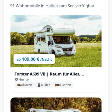
91 Wohnmobile in Haltern am See verfügbar
109,00 €
ab
/Nacht
Forster A699 VB | Raum für Alles,
Herne
Stockbetten uvm.
Alkoven
6
Sitze
6
Betten