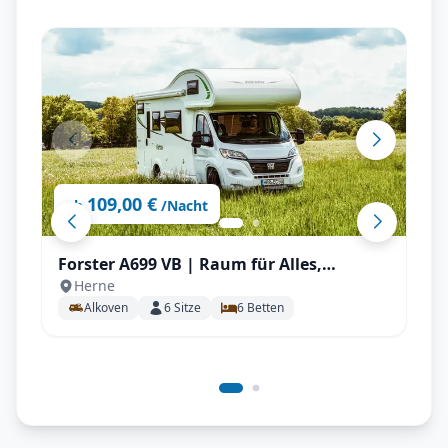
109,00 €
ab
/Nacht
Forster A699 VB | Raum für Alles,
Herne
Stockbetten uvm.
Alkoven
6
Sitze
6
Betten