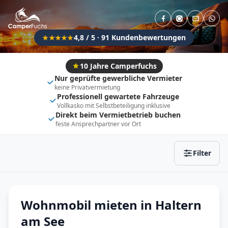
Direkt buchbar
Haustier erlaubt
Flexibel (±3 Tage)
Anhängerkupplung
4,8 / 5 · 91 Kundenbewertungen
★★★★★
Fahrzeugtyp
Vollintegriert
Kastenwagen
10 Jahre Camperfuchs
Nur geprüfte gewerbliche Vermieter
Alkoven
Teil-Integriert
keine Privatvermietung
Professionell gewartete Fahrzeuge
Wohnwagen
Vollkasko mit Selbstbeteiligung inklusive
Direkt beim Vermietbetrieb buchen
feste Ansprechpartner vor Ort
Zurücksetzen
Ergebnisse anzeigen
Filter
Wohnmobil mieten in Haltern
am See