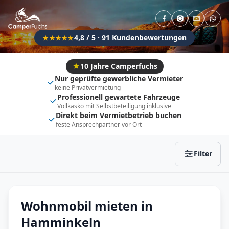
Direkt buchbar
Haustier erlaubt
Flexibel (±3 Tage)
Anhängerkupplung
4,8 / 5 · 91 Kundenbewertungen
★★★★★
Fahrzeugtyp
Vollintegriert
Kastenwagen
10 Jahre Camperfuchs
Nur geprüfte gewerbliche Vermieter
Alkoven
Teil-Integriert
keine Privatvermietung
Professionell gewartete Fahrzeuge
Wohnwagen
Vollkasko mit Selbstbeteiligung inklusive
Direkt beim Vermietbetrieb buchen
feste Ansprechpartner vor Ort
Zurücksetzen
Ergebnisse anzeigen
Filter
Wohnmobil mieten in
Hamminkeln