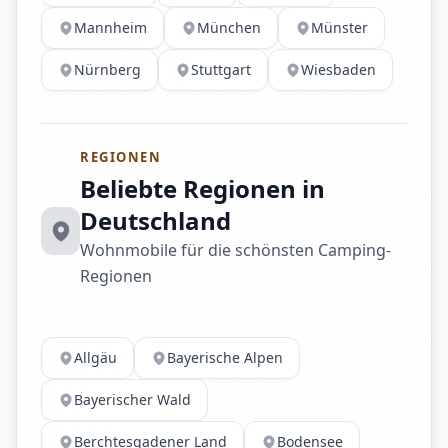
Mannheim
München
Münster
Nürnberg
Stuttgart
Wiesbaden
REGIONEN
Beliebte Regionen in
Deutschland
Wohnmobile für die schönsten Camping-
Regionen
Allgäu
Bayerische Alpen
Bayerischer Wald
Berchtesgadener Land
Bodensee