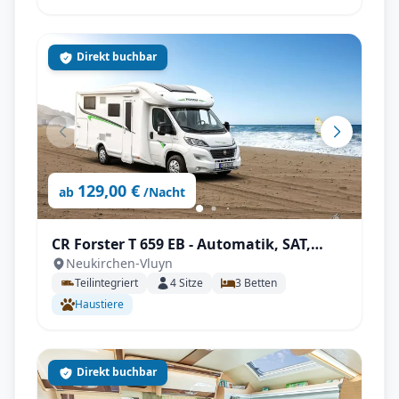
Direkt buchbar
129,00 €
ab
/Nacht
CR Forster T 659 EB - Automatik, SAT,
Neukirchen-Vluyn
unter 7m mit Einzelbetten, ideal für 2-3
Teilintegriert
4
Sitze
3
Betten
Personen
Haustiere
Direkt buchbar