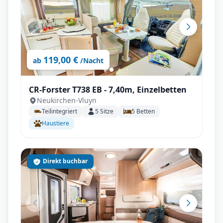
119,00 €
ab
/Nacht
CR-Forster T738 EB - 7,40m, Einzelbetten
Neukirchen-Vluyn
Teilintegriert
5
Sitze
5
Betten
Haustiere
Direkt buchbar