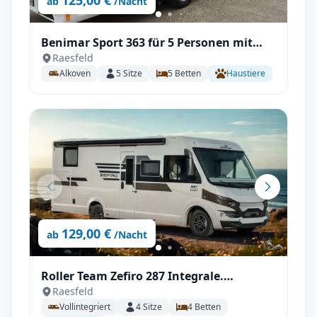
125,00 €
ab
/Nacht
Benimar Sport 363 für 5 Personen mit
Raesfeld
Einzelbetten, Solar, Autark, TV, All-
Alkoven
5
Sitze
5
Betten
Haustiere
Inklusive
129,00 €
ab
/Nacht
Roller Team Zefiro 287 Integrale.
Raesfeld
Automatik, Autark
Vollintegriert
4
Sitze
4
Betten