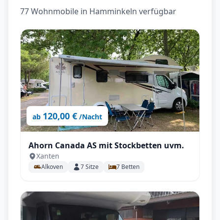
77 Wohnmobile in Hamminkeln verfügbar
120,00 €
ab
/Nacht
Ahorn Canada AS mit Stockbetten uvm.
Xanten
Alkoven
7
Sitze
7
Betten