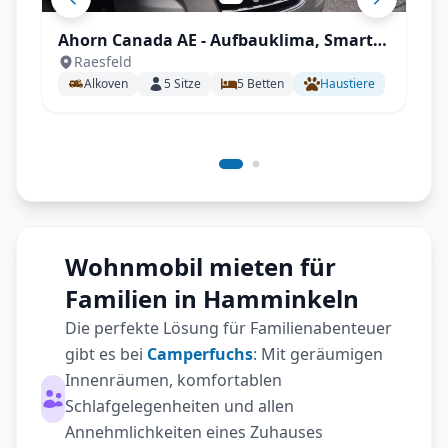
Ahorn Canada AE - Aufbauklima, Smart-
Raesfeld
TV, Wechselrichter, Autark mit All-
Alkoven
5
Sitze
5
Betten
Haustiere
inklusive Paket
Wohnmobil mieten für
Familien in Hamminkeln
Die perfekte Lösung für Familienabenteuer
gibt es bei
Camperfuchs
: Mit geräumigen
Innenräumen, komfortablen
Schlafgelegenheiten und allen
Annehmlichkeiten eines Zuhauses