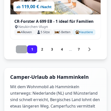
119,00 €
ab
/Nacht
CR-Forster A 699 EB - 1 ideal für Familien
Neukirchen-Vluyn
Alkoven
5
Sitze
5
Betten
Haustiere
...
1
2
3
4
7
Camper-Urlaub ab Hamminkeln
Mit dem Wohnmobil ab Hamminkeln
unterwegs: Niederlande (NL) und Münsterland
sind schnell erreicht, Bergisches Land lohnt den
etwas längeren Weg. Camperfuchs vermittelt