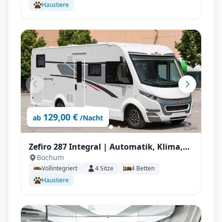
Haustiere
129,00 €
ab
/Nacht
Zefiro 287 Integral | Automatik, Klima,
Bochum
Solar, Wechselrichter, Autark, TV, AHK mit
Vollintegriert
4
Sitze
4
Betten
Vollausstattung
Haustiere