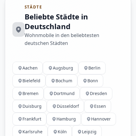
STÄDTE
Beliebte Städte in
Deutschland
Wohnmobile in den beliebtesten
deutschen Städten
Aachen
Augsburg
Berlin
Bielefeld
Bochum
Bonn
Bremen
Dortmund
Dresden
Duisburg
Düsseldorf
Essen
Frankfurt
Hamburg
Hannover
Karlsruhe
Köln
Leipzig