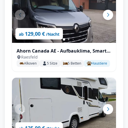
129,00 €
ab
/Nacht
Ahorn Canada AE - Aufbauklima, Smart-
Raesfeld
TV, Wechselrichter, Autark mit All-
Alkoven
5
Sitze
5
Betten
Haustiere
inklusive Paket