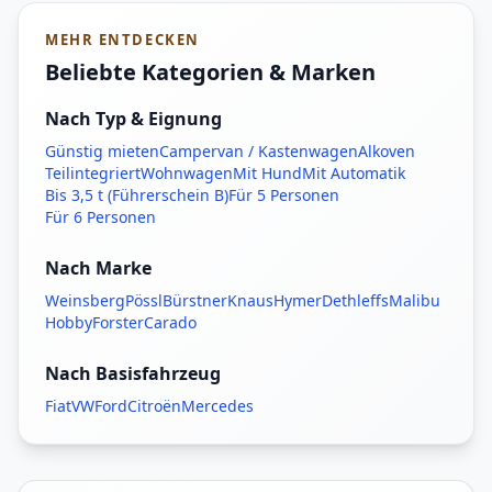
MEHR ENTDECKEN
Beliebte Kategorien & Marken
Nach Typ & Eignung
Günstig mieten
Campervan / Kastenwagen
Alkoven
Teilintegriert
Wohnwagen
Mit Hund
Mit Automatik
Bis 3,5 t (Führerschein B)
Für 5 Personen
Für 6 Personen
Nach Marke
Weinsberg
Pössl
Bürstner
Knaus
Hymer
Dethleffs
Malibu
Hobby
Forster
Carado
Nach Basisfahrzeug
Fiat
VW
Ford
Citroën
Mercedes