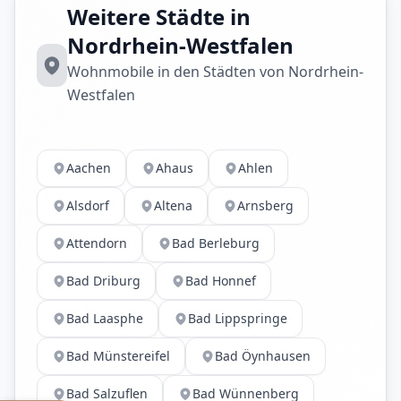
Weitere Städte in
Nordrhein-Westfalen
Wohnmobile in den Städten von Nordrhein-
Westfalen
Aachen
Ahaus
Ahlen
Alsdorf
Altena
Arnsberg
Attendorn
Bad Berleburg
Bad Driburg
Bad Honnef
Bad Laasphe
Bad Lippspringe
Bad Münstereifel
Bad Öynhausen
Bad Salzuflen
Bad Wünnenberg