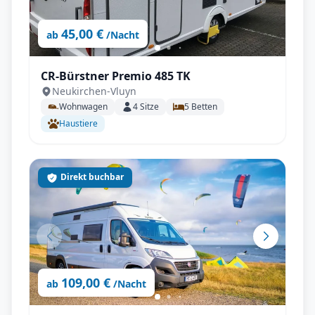
45,00 €
ab
/Nacht
CR-Bürstner Premio 485 TK
Neukirchen-Vluyn
Wohnwagen
4
Sitze
5
Betten
Haustiere
Direkt buchbar
109,00 €
ab
/Nacht