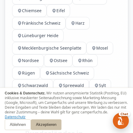
Chiemsee
Eifel
Fränkische Schweiz
Harz
Lüneburger Heide
Mecklenburgische Seenplatte
Mosel
Nordsee
Ostsee
Rhön
Rügen
Sächsische Schweiz
Schwarzwald
Spreewald
Sylt
Wir nutzen anonymisierte Statistik (PostHog, EU)
Cookies & Datenschutz.
Thüringer Wald
Usedom
inklusive maskierter Seitenaufzeichnung sowie Marketing-Messung
(Google, Microsoft), um Camperfuchs und unsere Werbung zu verbessern.
Deine Eingaben und Texte bleiben dabei verborgen. Wir laden das nur mit
deiner Zustimmung – deine Wahl gilt für ganz camperfuchs.de.
Chat
Datenschutz
BUNDESLÄNDER
Ablehnen
Akzeptieren