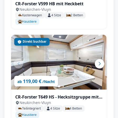
CR-Forster V599 HB mit Heckbett
Neukirchen-Vluyn
Kastenwagen
4
Sitze
2
Betten
Haustiere
Direkt buchbar
119,00 €
ab
/Nacht
CR-Forster T649 HS - Hecksitzgruppe mit
Neukirchen-Vluyn
SAT
Teilintegriert
4
Sitze
4
Betten
Haustiere