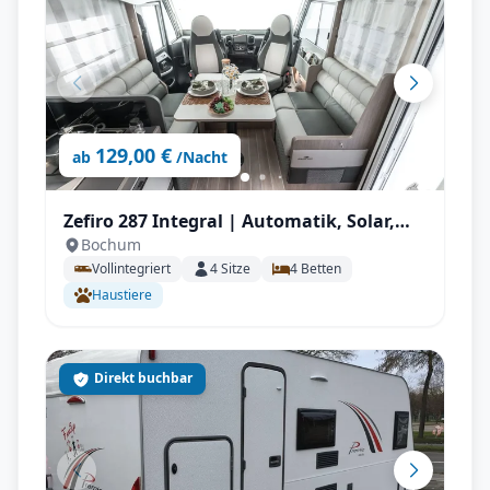
129,00 €
ab
/Nacht
Zefiro 287 Integral | Automatik, Solar,
Bochum
Wechselrichter, Autark, TV, AHK mit
Vollintegriert
4
Sitze
4
Betten
Vollausstattung
Haustiere
Direkt buchbar