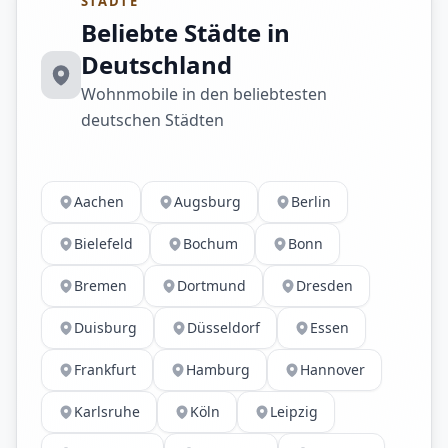
STÄDTE
Beliebte Städte in
Deutschland
Wohnmobile in den beliebtesten
deutschen Städten
Aachen
Augsburg
Berlin
Bielefeld
Bochum
Bonn
Bremen
Dortmund
Dresden
Duisburg
Düsseldorf
Essen
Frankfurt
Hamburg
Hannover
Karlsruhe
Köln
Leipzig