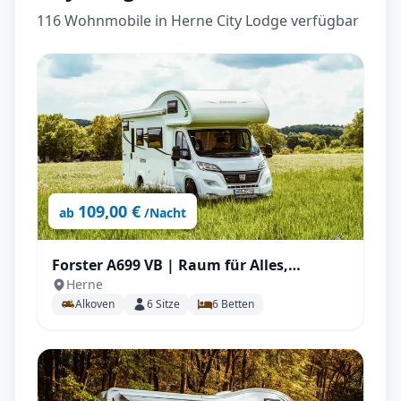
116 Wohnmobile in Herne City Lodge verfügbar
109,00 €
ab
/Nacht
Forster A699 VB | Raum für Alles,
Herne
Stockbetten uvm.
Alkoven
6
Sitze
6
Betten