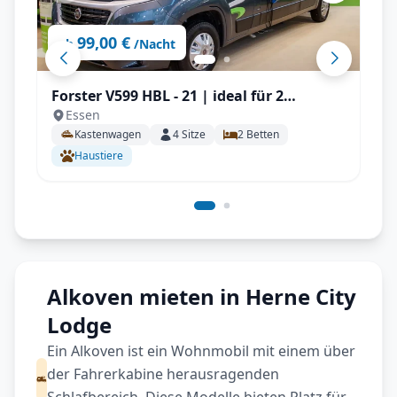
99,00 €
ab
/Nacht
Forster V599 HBL - 21 | ideal für 2
Essen
Personen, Solar, Einparksensoren, AHK
Kastenwagen
4
Sitze
2
Betten
uvm.
Haustiere
Alkoven mieten in Herne City
Lodge
Ein Alkoven ist ein Wohnmobil mit einem über
der Fahrerkabine herausragenden