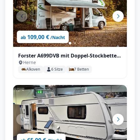
109,00 €
ab
/Nacht
Forster A699DVB mit Doppel-Stockbetten
Herne
für bis zu 6 Personen!
Alkoven
6
Sitze
7
Betten