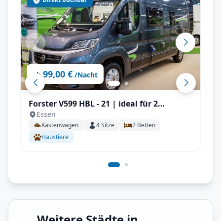
99,00 €
ab
/Nacht
Forster V599 HBL - 21 | ideal für 2
Essen
Personen, Solar, Einparksensoren, AHK
Kastenwagen
4
Sitze
2
Betten
uvm.
Haustiere
Weitere Städte in