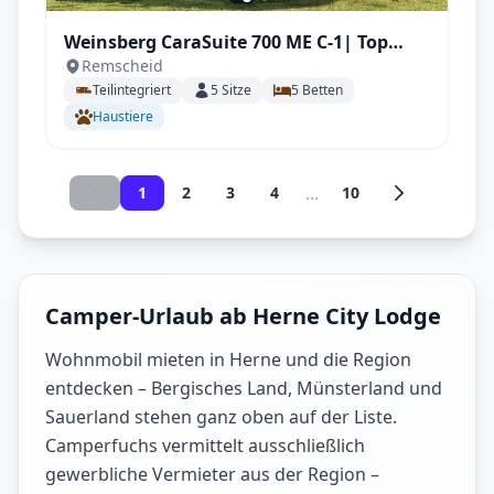
Weinsberg CaraSuite 700 ME C-1| Top
Remscheid
Ausstattung: Automatik, Klimaanlage,
Teilintegriert
5
Sitze
5
Betten
Markise, Navigation, Rückfahrkamera,
Haustiere
uvm.
...
1
2
3
4
10
Camper-Urlaub ab Herne City Lodge
Wohnmobil mieten in Herne und die Region
entdecken – Bergisches Land, Münsterland und
Sauerland stehen ganz oben auf der Liste.
Camperfuchs vermittelt ausschließlich
gewerbliche Vermieter aus der Region –