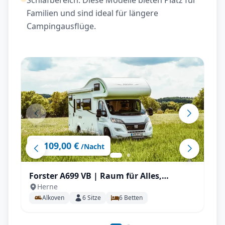
Schlafbereich. Diese Modelle bieten Platz für
Familien und sind ideal für längere
Campingausflüge.
109,00 €
ab
/Nacht
Forster A699 VB | Raum für Alles,
Herne
Stockbetten uvm.
Alkoven
6
Sitze
6
Betten