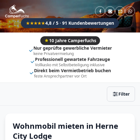
Direkt buchbar
Haustier erlaubt
Flexibel (±3 Tage)
Anhängerkupplung
4,8 / 5 · 91 Kundenbewertungen
★★★★★
Fahrzeugtyp
Vollintegriert
Kastenwagen
10 Jahre Camperfuchs
Nur geprüfte gewerbliche Vermieter
Alkoven
Teil-Integriert
keine Privatvermietung
Professionell gewartete Fahrzeuge
Wohnwagen
Vollkasko mit Selbstbeteiligung inklusive
Direkt beim Vermietbetrieb buchen
feste Ansprechpartner vor Ort
Zurücksetzen
Ergebnisse anzeigen
Filter
Wohnmobil mieten in Herne
City Lodge