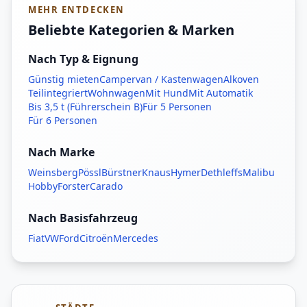
MEHR ENTDECKEN
Beliebte Kategorien & Marken
Nach Typ & Eignung
Günstig mieten
Campervan / Kastenwagen
Alkoven
Teilintegriert
Wohnwagen
Mit Hund
Mit Automatik
Bis 3,5 t (Führerschein B)
Für 5 Personen
Für 6 Personen
Nach Marke
Weinsberg
Pössl
Bürstner
Knaus
Hymer
Dethleffs
Malibu
Hobby
Forster
Carado
Nach Basisfahrzeug
Fiat
VW
Ford
Citroën
Mercedes