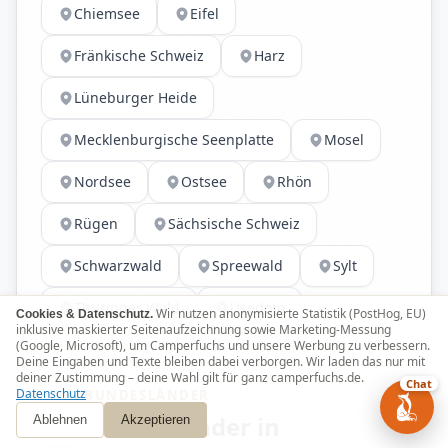
Chiemsee
Eifel
Fränkische Schweiz
Harz
Lüneburger Heide
Mecklenburgische Seenplatte
Mosel
Nordsee
Ostsee
Rhön
Rügen
Sächsische Schweiz
Schwarzwald
Spreewald
Sylt
Thüringer Wald
Usedom
Wir nutzen anonymisierte Statistik (PostHog, EU)
Cookies & Datenschutz.
inklusive maskierter Seitenaufzeichnung sowie Marketing-Messung
(Google, Microsoft), um Camperfuchs und unsere Werbung zu verbessern.
Deine Eingaben und Texte bleiben dabei verborgen. Wir laden das nur mit
deiner Zustimmung – deine Wahl gilt für ganz camperfuchs.de.
Chat
Datenschutz
BUNDESLÄNDER
Bundesländer in
Ablehnen
Akzeptieren