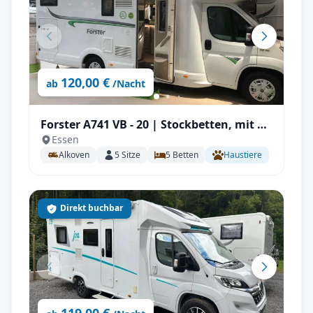
120,00 €
ab
/Nacht
Forster A741 VB - 20 | Stockbetten, mit TV
Essen
& SAT, Kinderzimmer
Alkoven
5
Sitze
5
Betten
Haustiere
Direkt buchbar