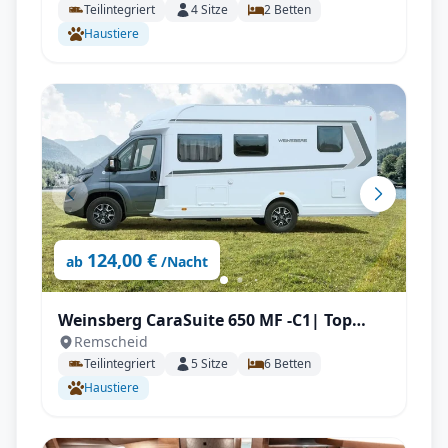
Teilintegriert
4
Sitze
2
Betten
Markise, Navigation, Rückfahrkamera,
Haustiere
SAT & TV uvm.
124,00 €
ab
/Nacht
Weinsberg CaraSuite 650 MF -C1| Top
Remscheid
Ausstattung: Aufgelastet, Automatik,
Teilintegriert
5
Sitze
6
Betten
Klimaanlage, Markise, Navigation,
Haustiere
Rückfahrkamera, uvm.