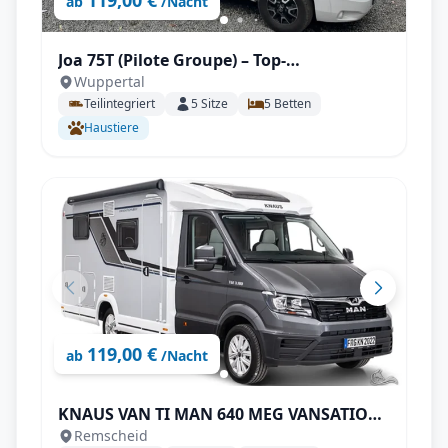
119,00 €
ab
/Nacht
Joa 75T (Pilote Groupe) – Top-
Wuppertal
ausgestattetes Wohnmobil mit
Teilintegriert
5
Sitze
5
Betten
Längstbetten, Klimaanalge, SAT & TV,
Haustiere
große Heckgarge
119,00 €
ab
/Nacht
KNAUS VAN TI MAN 640 MEG VANSATION|
Remscheid
Top Ausstattung: Klimaanlange,