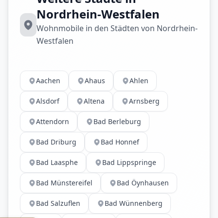
Nordrhein-Westfalen
Wohnmobile in den Städten von Nordrhein-
Westfalen
Aachen
Ahaus
Ahlen
Alsdorf
Altena
Arnsberg
Attendorn
Bad Berleburg
Bad Driburg
Bad Honnef
Bad Laasphe
Bad Lippspringe
Bad Münstereifel
Bad Öynhausen
Bad Salzuflen
Bad Wünnenberg