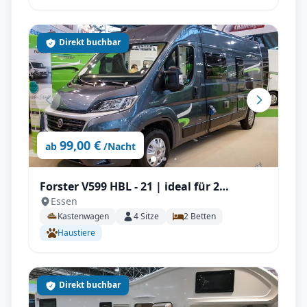
Direkt buchbar
99,00 €
ab
/Nacht
Forster V599 HBL - 21 | ideal für 2
Essen
Personen, Solar, Einparksensoren, AHK
Kastenwagen
4
Sitze
2
Betten
uvm.
Haustiere
Direkt buchbar