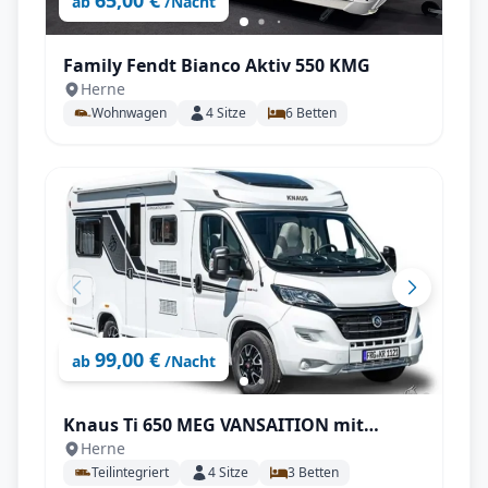
65,00 €
ab
/Nacht
Family Fendt Bianco Aktiv 550 KMG
Herne
Wohnwagen
4
Sitze
6
Betten
99,00 €
ab
/Nacht
Knaus Ti 650 MEG VANSAITION mit
Herne
Einzelbetten, SAT uvm.
Teilintegriert
4
Sitze
3
Betten