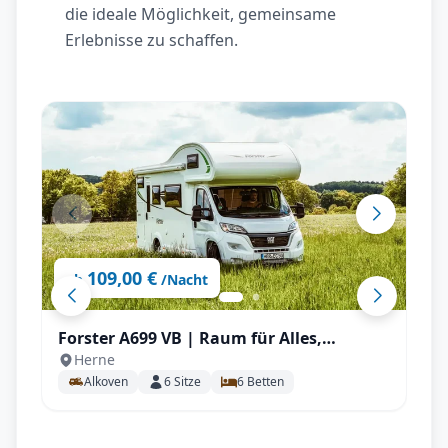
die ideale Möglichkeit, gemeinsame
Erlebnisse zu schaffen.
109,00 €
ab
/Nacht
Forster A699 VB | Raum für Alles,
Herne
Stockbetten uvm.
Alkoven
6
Sitze
6
Betten