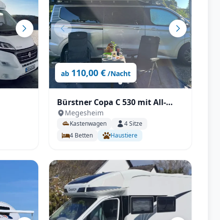
110,00 €
ab
/Nacht
Bürstner Copa C 530 mit All-
Megesheim
Inklusive Paket,
Kastenwagen
4
Sitze
Automatikgetriebe,
4
Betten
Haustiere
Aufstelldach uvm.