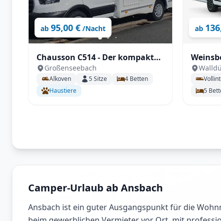
95,00 €
136
ab
/Nacht
ab
Chausson C514 - Der kompakte
Weinsb
Großenseebach
Walld
Alkoven
Light
Alkoven
5
Sitze
4
Betten
Vollin
Haustiere
5
Bett
Camper-Urlaub ab Ansbach
Ansbach ist ein guter Ausgangspunkt für die Wohn
beim gewerblichen Vermieter vor Ort, mit professio