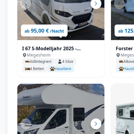
95,00 €
125
ab
/Nacht
ab
I 67 S-Modelljahr 2025 -
Forster
Megesheim
Meges
Automatik, Dachklima, SAT &
Anhäng
Vollintegriert
4
Sitze
Alkov
TV uvm.
Fahrrad
4
Betten
Haustiere
Haust
Fahrer