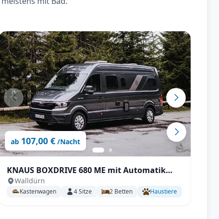
 meistens mit Bad.
107,00 €
ab
/Nacht
KNAUS BOXDRIVE 680 ME mit Automatik
K
Walldürn
uvm.
Kastenwagen
4
Sitze
2
Betten
Haustiere