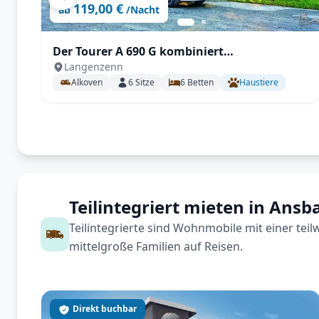
119,00 €
ab
/Nacht
Der Tourer A 690 G kombiniert
Langenzenn
familienfreundliches Raumangebot
Alkoven
6
Sitze
6
Betten
Haustiere
Teilintegriert mieten in Ansb
Teilintegrierte sind Wohnmobile mit einer tei
mittelgroße Familien auf Reisen.
Direkt buchbar