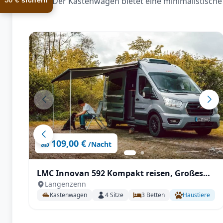
Der Kastenwagen bietet eine minimalistische 
sichern
109,00 €
ab
/Nacht
LMC Innovan 592 Kompakt reisen, Großes
Langenzenn
erleben – mit Einzelbetten und Komfort
Kastenwagen
4
Sitze
3
Betten
Haustiere