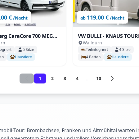
,00 €
119,00 €
/Nacht
ab
/Nacht
erg CaraCore 700 MEG
VW BULLI - KNAUS TOURER VAN
ürn
Walldürn
500 MQ
tegriert
5
Sitze
Teilintegriert
4
Sitze
en
Haustiere
4
Betten
Haustiere
...
1
2
3
4
10
mobil-Tour: Brombachsee, Franken und Altmühltal warten 
nell gewartetem Fahrzeug und vollem Versicherungsschutz st