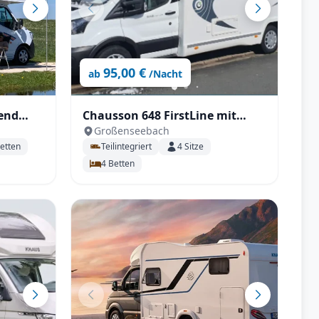
95,00 €
ab
/Nacht
end
Chausson 648 FirstLine mit
Großenseebach
Klima
Queensbett
etten
Teilintegriert
4
Sitze
4
Betten