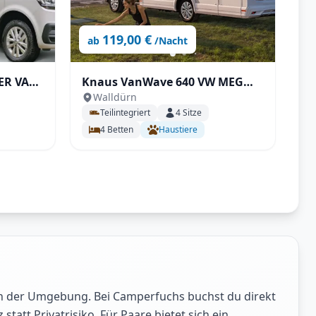
119,00 €
ab
/Nacht
Knaus VanWave 640 VW MEG
Walldürn
VANSATION
Teilintegriert
4
Sitze
4
Betten
Haustiere
in der Umgebung. Bei Camperfuchs buchst du direkt
att Privatrisiko. Für Paare bietet sich ein