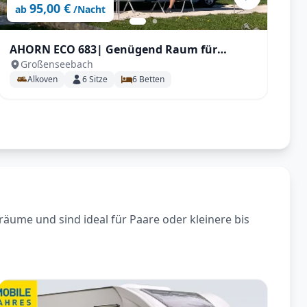
95,00 €
ab
/Nacht
AHORN ECO 683| Genügend Raum für
C
Großenseebach
Familien mit Klima etc.
Alkoven
6
Sitze
6
Betten
räume und sind ideal für Paare oder kleinere bis