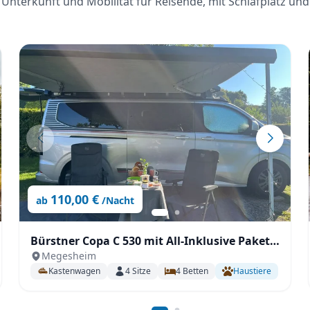
Unterkunft und Mobilität für Reisende, mit Schlafplatz und
110,00 €
ab
/Nacht
Bürstner Copa C 530 mit All-Inklusive Paket,
Megesheim
Automatikgetriebe, Aufstelldach uvm.
Kastenwagen
4
Sitze
4
Betten
Haustiere