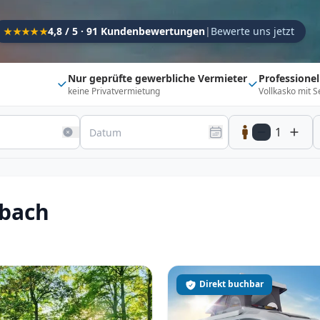
Kapazität
4,8 / 5 · 91 Kundenbewertungen
|
Bewerte uns jetzt
★★★★★
Sitzplätze
1
Schlafplätze
1
Nur geprüfte gewerbliche Vermieter
Professione
keine Privatvermietung
Vollkasko mit S
Suchradius
Umkreis
150
km
1
20 km
500 km
Optionen
Direkt buchbar
Haustier erlaubt
sbach
Flexibel (±3 Tage)
Anhängerkupplung
Fahrzeugtyp
Vollintegriert
Kastenwagen
Alkoven
Direkt buchbar
Teil-Integriert
Wohnwagen