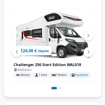
124,00 €
ab
/Nacht
Challenger 256 Start Edition WAL018
Walldürn
Alkoven
7
Sitze
7
Betten
Haustiere