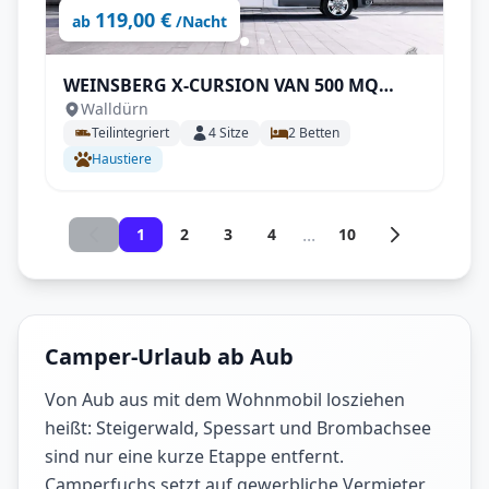
119,00 €
ab
/Nacht
WEINSBERG X-CURSION VAN 500 MQ
Walldürn
EDITION [PEPPER]
Teilintegriert
4
Sitze
2
Betten
Haustiere
...
1
2
3
4
10
Camper-Urlaub ab Aub
Von Aub aus mit dem Wohnmobil losziehen
heißt: Steigerwald, Spessart und Brombachsee
sind nur eine kurze Etappe entfernt.
Camperfuchs setzt auf gewerbliche Vermieter