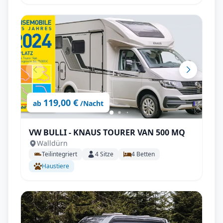
119,00 €
ab
/Nacht
VW BULLI - KNAUS TOURER VAN 500 MQ
Walldürn
Teilintegriert
4
Sitze
4
Betten
Haustiere