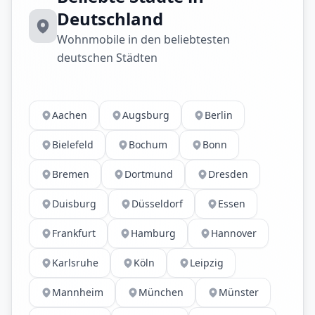
Deutschland
Wohnmobile in den beliebtesten
deutschen Städten
Aachen
Augsburg
Berlin
Bielefeld
Bochum
Bonn
Bremen
Dortmund
Dresden
Duisburg
Düsseldorf
Essen
Frankfurt
Hamburg
Hannover
Karlsruhe
Köln
Leipzig
Mannheim
München
Münster