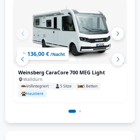
136,00 €
ab
/Nacht
Weinsberg CaraCore 700 MEG Light
Walldürn
Vollintegriert
5
Sitze
5
Betten
Haustiere