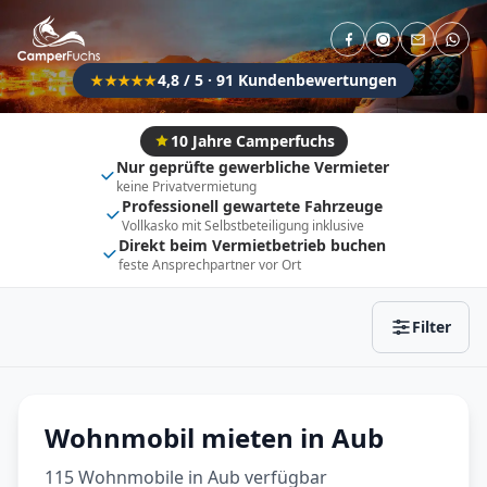
Direkt buchbar
Haustier erlaubt
Flexibel (±3 Tage)
Anhängerkupplung
4,8 / 5 · 91 Kundenbewertungen
★★★★★
Fahrzeugtyp
Vollintegriert
Kastenwagen
10 Jahre Camperfuchs
Nur geprüfte gewerbliche Vermieter
Alkoven
Teil-Integriert
keine Privatvermietung
Professionell gewartete Fahrzeuge
Wohnwagen
Vollkasko mit Selbstbeteiligung inklusive
Direkt beim Vermietbetrieb buchen
feste Ansprechpartner vor Ort
Zurücksetzen
Ergebnisse anzeigen
Filter
Wohnmobil mieten in Aub
115 Wohnmobile in Aub verfügbar