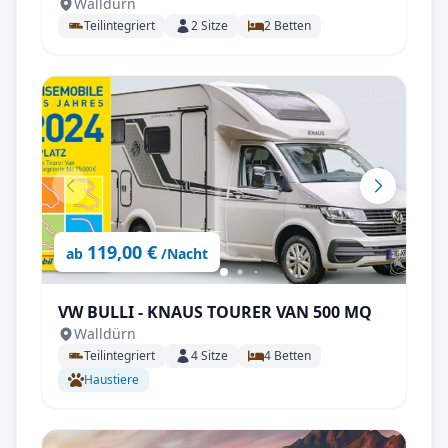
Walldürn
EDITION [PEPPER] Automatik
Teilintegriert
2
Sitze
2
Betten
119,00 €
ab
/Nacht
VW BULLI - KNAUS TOURER VAN 500 MQ
Walldürn
Teilintegriert
4
Sitze
4
Betten
Haustiere