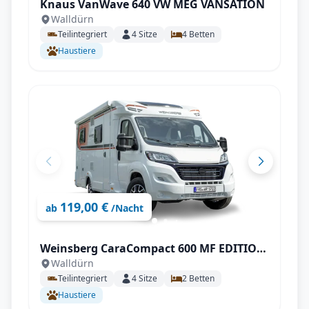
Knaus VanWave 640 VW MEG VANSATION
Walldürn
Teilintegriert
4
Sitze
4
Betten
Haustiere
119,00 €
ab
/Nacht
Weinsberg CaraCompact 600 MF EDITION
Walldürn
[PEPPER]
Teilintegriert
4
Sitze
2
Betten
Haustiere