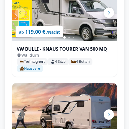
119,00 €
ab
/Nacht
VW BULLI - KNAUS TOURER VAN 500 MQ
Walldürn
Teilintegriert
4
Sitze
4
Betten
Haustiere