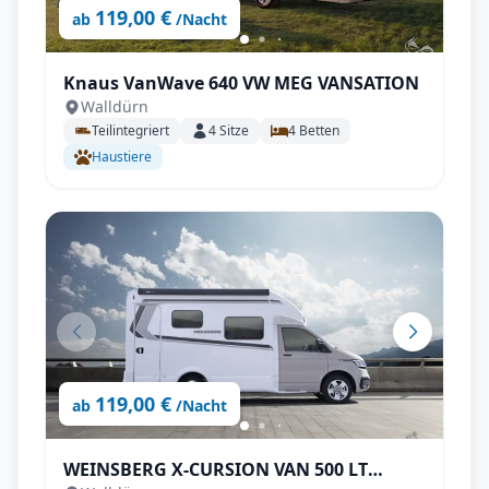
119,00 €
ab
/Nacht
Knaus VanWave 640 VW MEG VANSATION
Walldürn
Teilintegriert
4
Sitze
4
Betten
Haustiere
119,00 €
ab
/Nacht
WEINSBERG X-CURSION VAN 500 LT