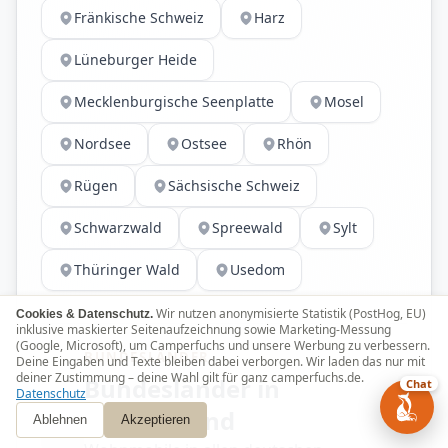
Fränkische Schweiz
Harz
Lüneburger Heide
Mecklenburgische Seenplatte
Mosel
Nordsee
Ostsee
Rhön
Rügen
Sächsische Schweiz
Schwarzwald
Spreewald
Sylt
Thüringer Wald
Usedom
Wir nutzen anonymisierte Statistik (PostHog, EU)
Cookies & Datenschutz.
inklusive maskierter Seitenaufzeichnung sowie Marketing-Messung
(Google, Microsoft), um Camperfuchs und unsere Werbung zu verbessern.
BUNDESLÄNDER
Deine Eingaben und Texte bleiben dabei verborgen. Wir laden das nur mit
deiner Zustimmung – deine Wahl gilt für ganz camperfuchs.de.
Bundesländer in
Chat
Datenschutz
Deutschland
Ablehnen
Akzeptieren