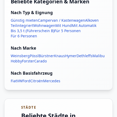
Beliebte Kategorien & Marken
Nach Typ & Eignung
Günstig mieten
Campervan / Kastenwagen
Alkoven
Teilintegriert
Wohnwagen
Mit Hund
Mit Automatik
Bis 3,5 t (Führerschein B)
Für 5 Personen
Für 6 Personen
Nach Marke
Weinsberg
Pössl
Bürstner
Knaus
Hymer
Dethleffs
Malibu
Hobby
Forster
Carado
Nach Basisfahrzeug
Fiat
VW
Ford
Citroën
Mercedes
STÄDTE
Beliebte Städte in