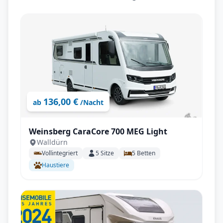
136,00 €
ab
/Nacht
Weinsberg CaraCore 700 MEG Light
Walldürn
Vollintegriert
5
Sitze
5
Betten
Haustiere