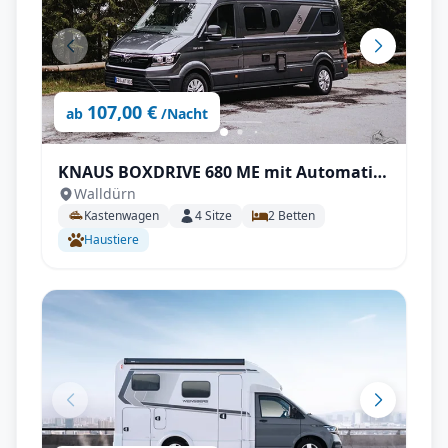
107,00 €
ab
/Nacht
KNAUS BOXDRIVE 680 ME mit Automatik
Walldürn
uvm.
Kastenwagen
4
Sitze
2
Betten
Haustiere