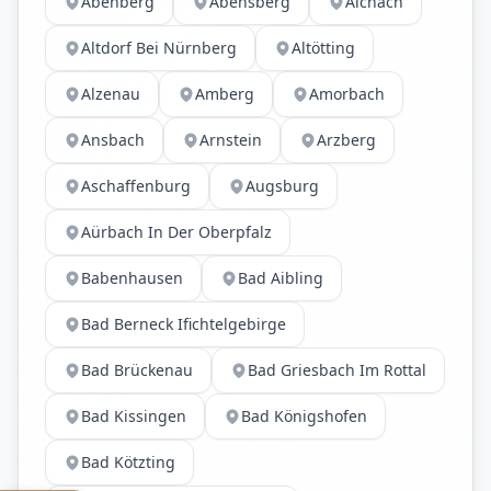
Abenberg
Abensberg
Aichach
Altdorf Bei Nürnberg
Altötting
Alzenau
Amberg
Amorbach
Ansbach
Arnstein
Arzberg
Aschaffenburg
Augsburg
Aürbach In Der Oberpfalz
Babenhausen
Bad Aibling
Bad Berneck Ifichtelgebirge
Bad Brückenau
Bad Griesbach Im Rottal
Bad Kissingen
Bad Königshofen
Bad Kötzting