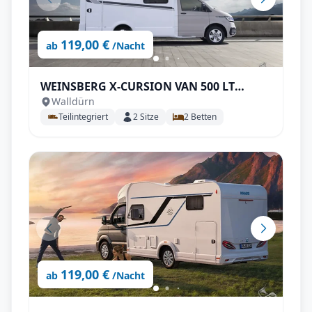
119,00 €
ab
/Nacht
WEINSBERG X-CURSION VAN 500 LT
Walldürn
EDITION [PEPPER] Automatik
Teilintegriert
2
Sitze
2
Betten
119,00 €
ab
/Nacht