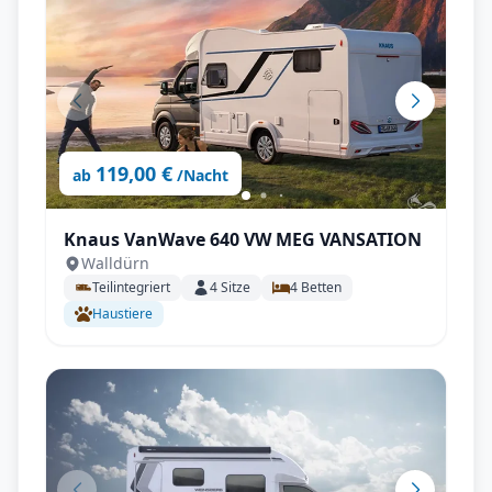
119,00 €
ab
/Nacht
Knaus VanWave 640 VW MEG VANSATION
Walldürn
Teilintegriert
4
Sitze
4
Betten
Haustiere