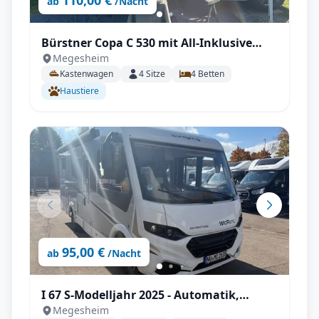
110,00 €
ab
/Nacht
Bürstner Copa C 530 mit All-Inklusive
Megesheim
Paket, Automatikgetriebe, Aufstelldach
Kastenwagen
4
Sitze
4
Betten
uvm.
Haustiere
95,00 €
ab
/Nacht
I 67 S-Modelljahr 2025 - Automatik,
Megesheim
Dachklima, SAT & TV uvm.