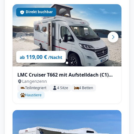
Direkt buchbar
119,00 €
ab
/Nacht
LMC Cruiser T662 mit Aufstelldach (C1)
Langenzenn
mit Fahrradträger, SAT & TV, Zubehör
Teilintegriert
4
Sitze
4
Betten
uvm.
Haustiere