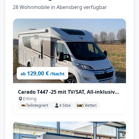
28 Wohnmobile in Abensberg verfügbar
129,00 €
ab
/Nacht
Carado T447 -25 mit TV/SAT, All-inklusive
Eitting
Paket
Teilintegriert
4
Sitze
5
Betten