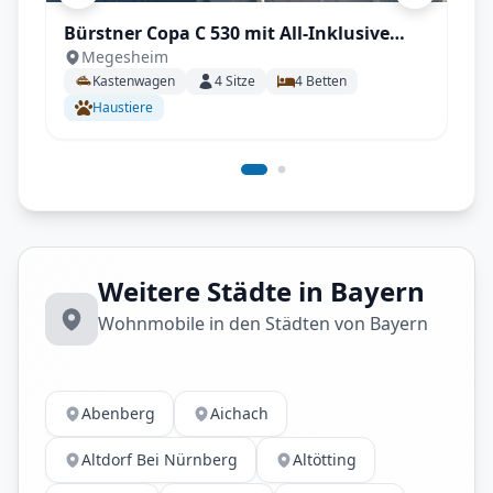
Bürstner Copa C 530 mit All-Inklusive
Megesheim
Paket, Automatikgetriebe, Aufstelldach
Kastenwagen
4
Sitze
4
Betten
uvm.
Haustiere
Weitere Städte in Bayern
Wohnmobile in den Städten von Bayern
Abenberg
Aichach
Altdorf Bei Nürnberg
Altötting