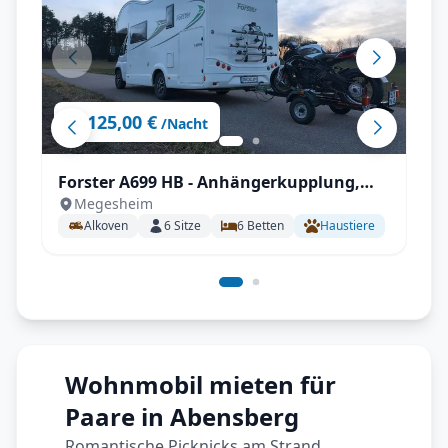
125,00 €
ab
/Nacht
Forster A699 HB - Anhängerkupplung,
Megesheim
Markise, Fahrradträger,
Alkoven
6
Sitze
6
Betten
Haustiere
Fahrerhausverdunklung uvm.
Wohnmobil mieten für
Paare in Abensberg
Romantische Picknicks am Strand,