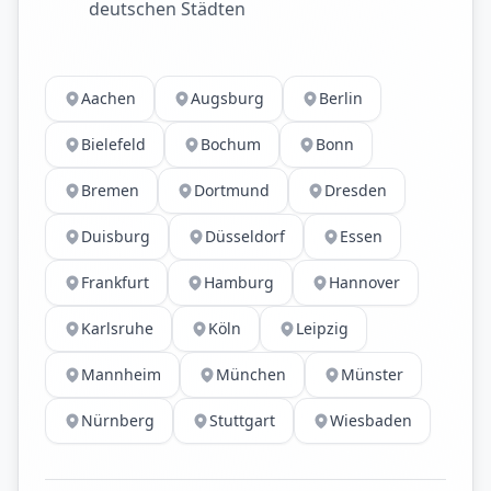
deutschen Städten
Aachen
Augsburg
Berlin
Bielefeld
Bochum
Bonn
Bremen
Dortmund
Dresden
Duisburg
Düsseldorf
Essen
Frankfurt
Hamburg
Hannover
Karlsruhe
Köln
Leipzig
Mannheim
München
Münster
Nürnberg
Stuttgart
Wiesbaden