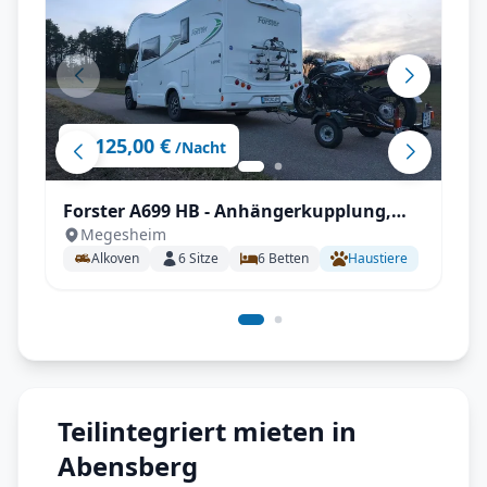
125,00 €
ab
/Nacht
Forster A699 HB - Anhängerkupplung,
Megesheim
Markise, Fahrradträger,
Alkoven
6
Sitze
6
Betten
Haustiere
Fahrerhausverdunklung uvm.
Teilintegriert mieten in
Abensberg