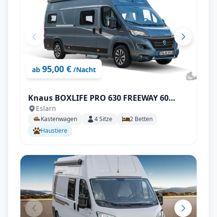
95,00 €
ab
/Nacht
Knaus BOXLIFE PRO 630 FREEWAY 60
Eslarn
YEARS KNAUS mit AHK uvm.
Kastenwagen
4
Sitze
2
Betten
Haustiere