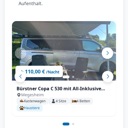
Aufenthalt.
110,00 €
ab
/Nacht
Bürstner Copa C 530 mit All-Inklusive
Megesheim
Paket, Automatikgetriebe, Aufstelldach
Kastenwagen
4
Sitze
4
Betten
uvm.
Haustiere