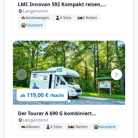
LMC Innovan 592 Kompakt reisen,
Langenzenn
Großes erleben – mit Einzelbetten und
Kastenwagen
4
Sitze
3
Betten
Komfort
Haustiere
119,00 €
ab
/Nacht
Der Tourer A 690 G kombiniert
Langenzenn
familienfreundliches Raumangebot
Alkoven
6
Sitze
6
Betten
Haustiere