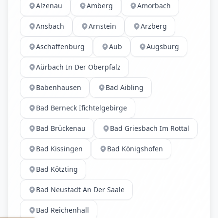
Alzenau
Amberg
Amorbach
Ansbach
Arnstein
Arzberg
Aschaffenburg
Aub
Augsburg
Aürbach In Der Oberpfalz
Babenhausen
Bad Aibling
Bad Berneck Ifichtelgebirge
Bad Brückenau
Bad Griesbach Im Rottal
Bad Kissingen
Bad Königshofen
Bad Kötzting
Bad Neustadt An Der Saale
Bad Reichenhall