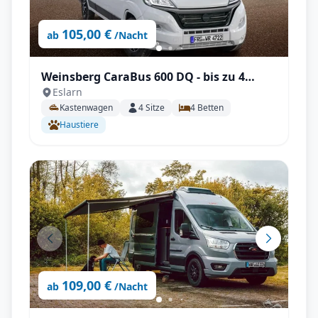
105,00 €
ab
/Nacht
Weinsberg CaraBus 600 DQ - bis zu 4
Eslarn
Personen, mit Hubett, Querbett, SAT,
Kastenwagen
4
Sitze
4
Betten
unter 6m!
Haustiere
109,00 €
ab
/Nacht