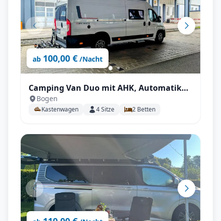
100,00 €
ab
/Nacht
Camping Van Duo mit AHK, Automatik
Bogen
uvm.
Kastenwagen
4
Sitze
2
Betten