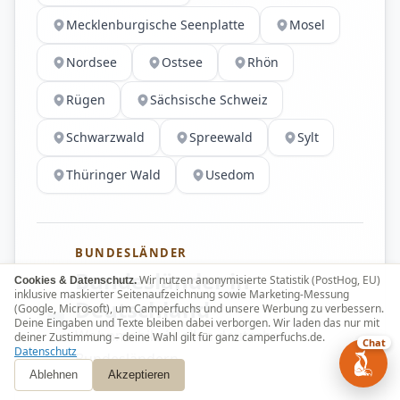
Mecklenburgische Seenplatte
Mosel
Nordsee
Ostsee
Rhön
Rügen
Sächsische Schweiz
Schwarzwald
Spreewald
Sylt
Thüringer Wald
Usedom
BUNDESLÄNDER
Bundesländer in
Wir nutzen anonymisierte Statistik (PostHog, EU)
Cookies & Datenschutz.
inklusive maskierter Seitenaufzeichnung sowie Marketing-Messung
Deutschland
(Google, Microsoft), um Camperfuchs und unsere Werbung zu verbessern.
Deine Eingaben und Texte bleiben dabei verborgen. Wir laden das nur mit
Wohnmobile in allen deutschen
deiner Zustimmung – deine Wahl gilt für ganz camperfuchs.de.
Chat
Datenschutz
Bundesländern
Ablehnen
Akzeptieren