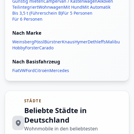
Günstig mieten
Campervan / Kastenwagen
Alkoven
Teilintegriert
Wohnwagen
Mit Hund
Mit Automatik
Bis 3,5 t (Führerschein B)
Für 5 Personen
Für 6 Personen
Nach Marke
Weinsberg
Pössl
Bürstner
Knaus
Hymer
Dethleffs
Malibu
Hobby
Forster
Carado
Nach Basisfahrzeug
Fiat
VW
Ford
Citroën
Mercedes
STÄDTE
Beliebte Städte in
Deutschland
Wohnmobile in den beliebtesten