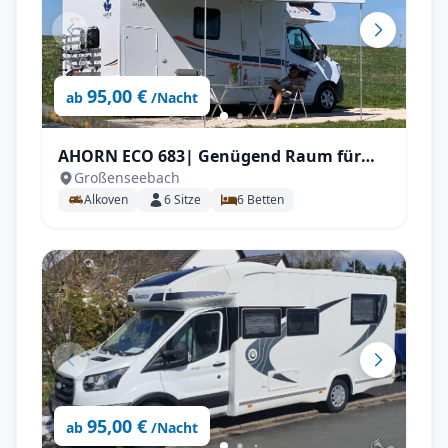
95,00 €
ab
/Nacht
AHORN ECO 683| Genügend Raum für
Großenseebach
Familien mit Klima etc.
Alkoven
6
Sitze
6
Betten
95,00 €
ab
/Nacht