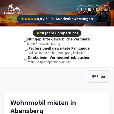
Direkt buchbar
Haustier erlaubt
Flexibel (±3 Tage)
Anhängerkupplung
4,8 / 5 · 91 Kundenbewertungen
★★★★★
Fahrzeugtyp
Vollintegriert
Kastenwagen
10 Jahre Camperfuchs
Nur geprüfte gewerbliche Vermieter
Alkoven
Teil-Integriert
keine Privatvermietung
Professionell gewartete Fahrzeuge
Wohnwagen
Vollkasko mit Selbstbeteiligung inklusive
Direkt beim Vermietbetrieb buchen
feste Ansprechpartner vor Ort
Zurücksetzen
Ergebnisse anzeigen
Filter
Wohnmobil mieten in
Abensberg