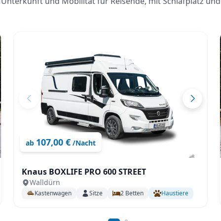
Unterkunft und Mobilität für Reisende, mit Schlafplatz und
107,00 €
ab
/Nacht
Knaus BOXLIFE PRO 600 STREET
Walldürn
Kastenwagen
Sitze
2
Betten
Haustiere