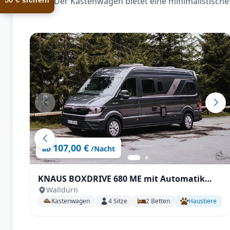
Der Kastenwagen bietet eine minimalistische 
sichern
107,00 €
ab
/Nacht
KNAUS BOXDRIVE 680 ME mit Automatik
Walldürn
uvm.
Kastenwagen
4
Sitze
2
Betten
Haustiere