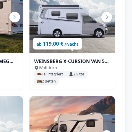
119,00 €
ab
/Nacht
 MEG
WEINSBERG X-CURSION VAN 500
Walldürn
LT EDITION [PEPPER] Automatik
Teilintegriert
2
Sitze
2
Betten