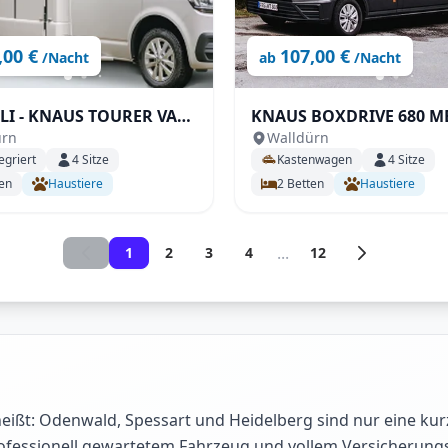
,00 €
107,00 €
/Nacht
ab
/Nacht
RER VAN
KNAUS BOXDRIVE 680 ME
ürn
Walldürn
Automatik uvm.
egriert
4
Sitze
Kastenwagen
4
Sitze
en
Haustiere
2
Betten
Haustiere
...
1
2
3
4
12
ßt: Odenwald, Spessart und Heidelberg sind nur eine kur
rofessionell gewartetem Fahrzeug und vollem Versicherungss