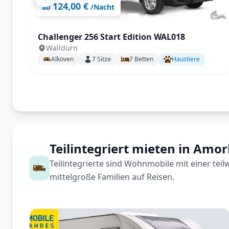
124,00 €
ab
/Nacht
Challenger 256 Start Edition WAL018
Walldürn
Alkoven
7
Sitze
7
Betten
Haustiere
Teilintegriert mieten in Amo
Teilintegrierte sind Wohnmobile mit einer tei
mittelgroße Familien auf Reisen.