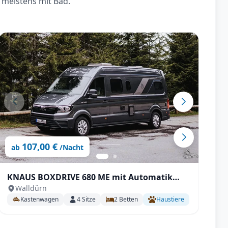
 meistens mit Bad.
107,00 €
ab
/Nacht
KNAUS BOXDRIVE 680 ME mit Automatik
W
Walldürn
uvm.
Kastenwagen
4
Sitze
2
Betten
Haustiere