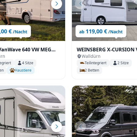
,00 €
119,00 €
/Nacht
ab
/Nacht
VanWave 640 VW MEG
WEINSBERG X-CURSION 
ürn
Walldürn
TION
LT EDITION [PEPPER] Au
egriert
4
Sitze
Teilintegriert
2
Sitze
en
Haustiere
2
Betten