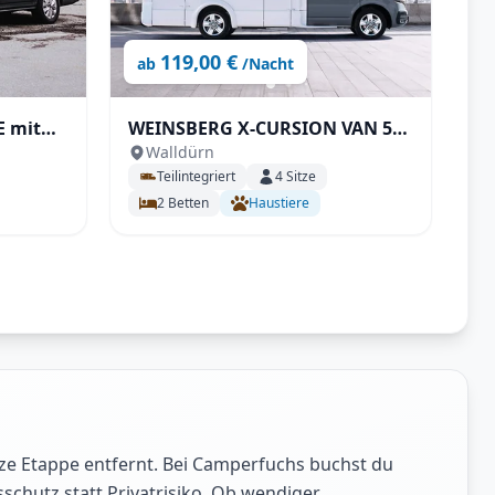
119,00 €
ab
/Nacht
 mit
WEINSBERG X-CURSION VAN 500
Walldürn
MQ EDITION [PEPPER]
Teilintegriert
4
Sitze
2
Betten
Haustiere
ze Etappe entfernt. Bei Camperfuchs buchst du
chutz statt Privatrisiko. Ob wendiger