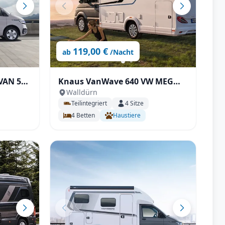
119,00 €
ab
/Nacht
VAN 500
Knaus VanWave 640 VW MEG
Walldürn
tomatik
VANSATION
Teilintegriert
4
Sitze
4
Betten
Haustiere