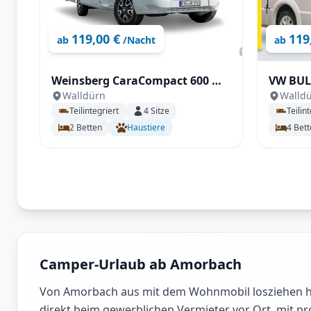
119,00 €
119
ab
/Nacht
ab
Weinsberg CaraCompact 600 MF
VW BULLI - KNAUS TOU
Walldürn
Walld
EDITION [PEPPER]
500 MQ
Teilintegriert
4
Sitze
Teilint
2
Betten
Haustiere
4
Bett
Camper-Urlaub ab Amorbach
Von Amorbach aus mit dem Wohnmobil losziehen hei
direkt beim gewerblichen Vermieter vor Ort, mit p