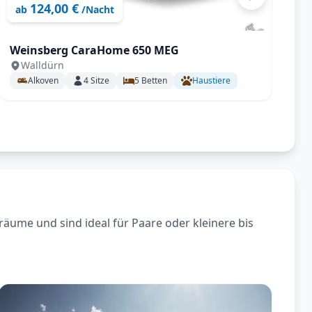
124,00 €
ab
/Nacht
Weinsberg CaraHome 650 MEG
W
Walldürn
Alkoven
4
Sitze
5
Betten
Haustiere
räume und sind ideal für Paare oder kleinere bis