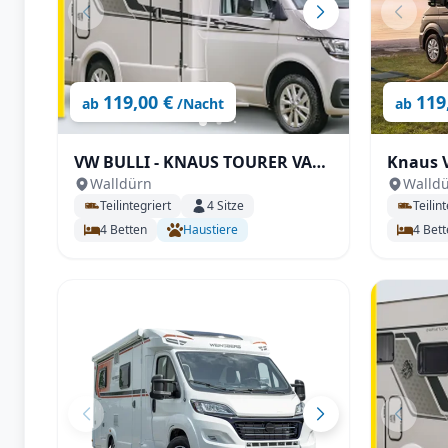
119,00 €
119
ab
/Nacht
ab
VW BULLI - KNAUS TOURER VAN
Knaus 
Walldürn
Walld
500 MQ
VANSA
Teilintegriert
4
Sitze
Teilint
4
Betten
Haustiere
4
Bett