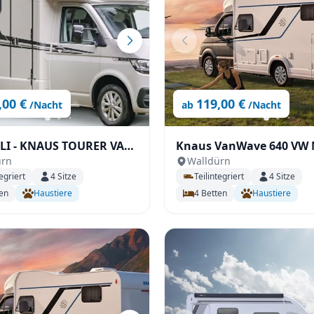
Zurücksetzen
Ergebnisse anzeigen
,00 €
119,00 €
/Nacht
ab
/Nacht
RER VAN
Knaus VanWave 640 VW
ürn
Walldürn
VANSATION
egriert
4
Sitze
Teilintegriert
4
Sitze
en
Haustiere
4
Betten
Haustiere