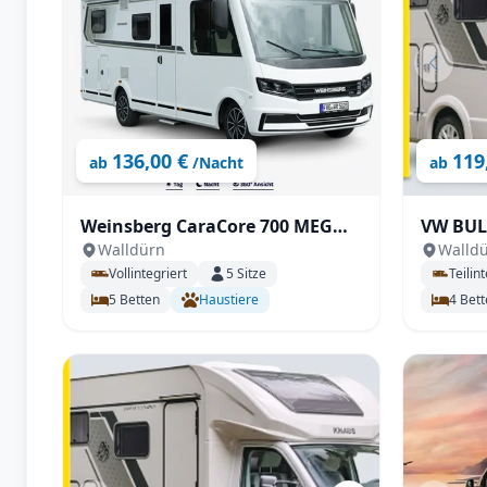
136,00 €
119
ab
/Nacht
ab
Weinsberg CaraCore 700 MEG
VW BULLI - KNAUS TOU
Walldürn
Walld
Light
500 MQ
Vollintegriert
5
Sitze
Teilint
5
Betten
Haustiere
4
Bett