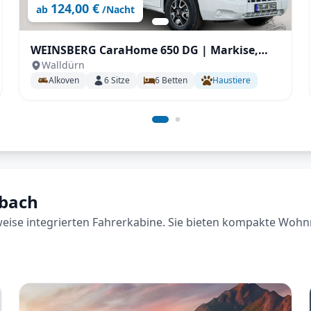
124,00 €
ab
/Nacht
WEINSBERG CaraHome 650 DG | Markise,
Walldürn
Rückfahrkamera uvm.
Alkoven
6
Sitze
6
Betten
Haustiere
rbach
lweise integrierten Fahrerkabine. Sie bieten kompakte Wohn