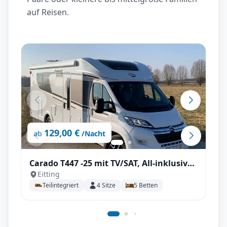
auf Reisen.
129,00 €
ab
/Nacht
Carado T447 -25 mit TV/SAT, All-inklusive
Eitting
Paket
Teilintegriert
4
Sitze
5
Betten