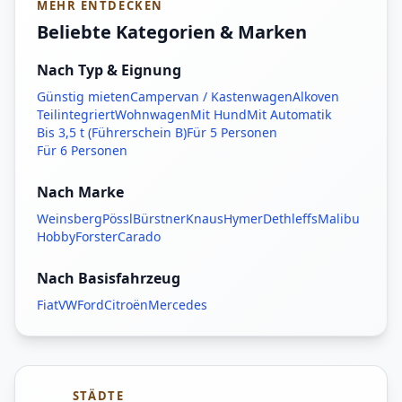
MEHR ENTDECKEN
Beliebte Kategorien & Marken
Nach Typ & Eignung
Günstig mieten
Campervan / Kastenwagen
Alkoven
Teilintegriert
Wohnwagen
Mit Hund
Mit Automatik
Bis 3,5 t (Führerschein B)
Für 5 Personen
Für 6 Personen
Nach Marke
Weinsberg
Pössl
Bürstner
Knaus
Hymer
Dethleffs
Malibu
Hobby
Forster
Carado
Nach Basisfahrzeug
Fiat
VW
Ford
Citroën
Mercedes
STÄDTE