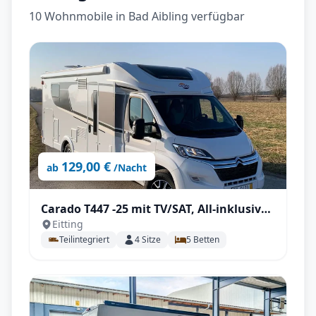
10 Wohnmobile in Bad Aibling verfügbar
129,00 €
ab
/Nacht
Carado T447 -25 mit TV/SAT, All-inklusive
Eitting
Paket
Teilintegriert
4
Sitze
5
Betten