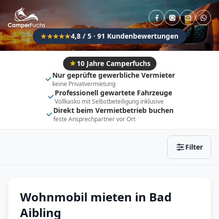
Direkt buchbar
Haustier erlaubt
Flexibel (±3 Tage)
Anhängerkupplung
4,8 / 5 · 91 Kundenbewertungen
★★★★★
Fahrzeugtyp
Vollintegriert
Kastenwagen
10 Jahre Camperfuchs
Nur geprüfte gewerbliche Vermieter
Alkoven
Teil-Integriert
keine Privatvermietung
Professionell gewartete Fahrzeuge
Wohnwagen
Vollkasko mit Selbstbeteiligung inklusive
Direkt beim Vermietbetrieb buchen
feste Ansprechpartner vor Ort
Zurücksetzen
Ergebnisse anzeigen
Filter
Wohnmobil mieten in Bad
Aibling