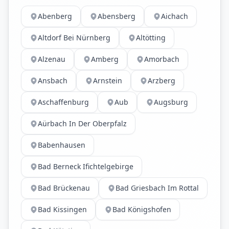
Abenberg
Abensberg
Aichach
Altdorf Bei Nürnberg
Altötting
Alzenau
Amberg
Amorbach
Ansbach
Arnstein
Arzberg
Aschaffenburg
Aub
Augsburg
Aürbach In Der Oberpfalz
Babenhausen
Bad Berneck Ifichtelgebirge
Bad Brückenau
Bad Griesbach Im Rottal
Bad Kissingen
Bad Königshofen