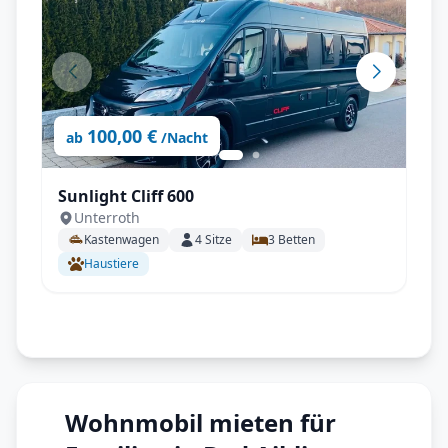
100,00 €
ab
/Nacht
Sunlight Cliff 600
Unterroth
Kastenwagen
4
Sitze
3
Betten
Haustiere
Wohnmobil mieten für