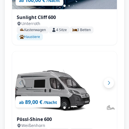
100,00 €
ab
/Nacht
Sunlight Cliff 600
Unterroth
Kastenwagen
4
Sitze
3
Betten
Haustiere
89,00 €
ab
/Nacht
Pössl-Shine 600
Weißenhorn