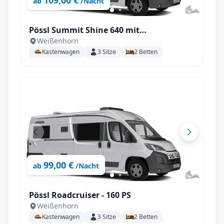
109,00 €
ab
/Nacht
Pössl Summit Shine 640 mit
Weißenhorn
Automatikgetriebe 180 PS
Kastenwagen
3
Sitze
2
Betten
99,00 €
ab
/Nacht
Pössl Roadcruiser - 160 PS
Weißenhorn
Kastenwagen
3
Sitze
2
Betten