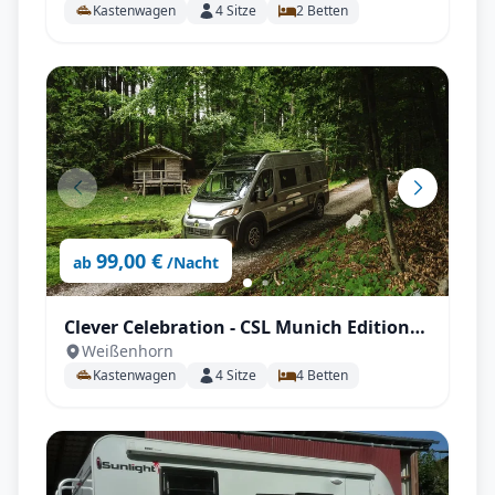
Kastenwagen
4
Sitze
2
Betten
99,00 €
ab
/Nacht
Clever Celebration - CSL Munich Edition
Weißenhorn
Modell 26 mit Aufstelldach
Kastenwagen
4
Sitze
4
Betten