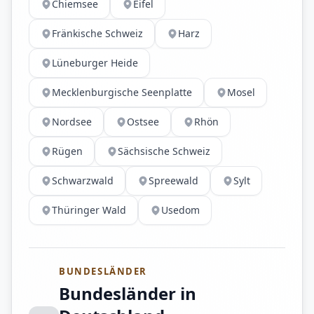
Chiemsee
Eifel
Fränkische Schweiz
Harz
Lüneburger Heide
Mecklenburgische Seenplatte
Mosel
Nordsee
Ostsee
Rhön
Rügen
Sächsische Schweiz
Schwarzwald
Spreewald
Sylt
Thüringer Wald
Usedom
BUNDESLÄNDER
Bundesländer in