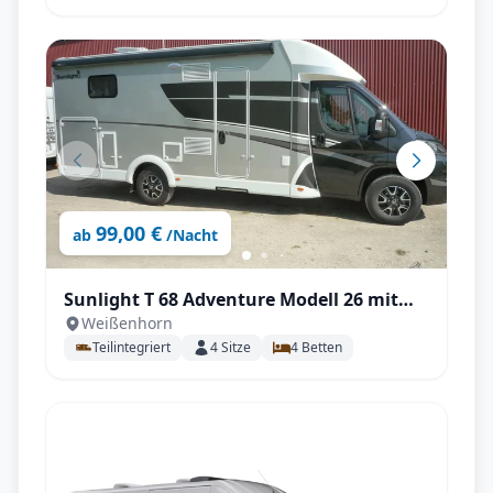
99,00 €
ab
/Nacht
Sunlight T 68 Adventure Modell 26 mit
Weißenhorn
Einzelbetten +Hubbett
Teilintegriert
4
Sitze
4
Betten