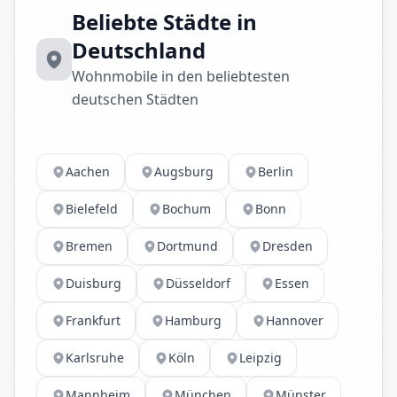
Beliebte Städte in
Deutschland
Wohnmobile in den beliebtesten
deutschen Städten
Aachen
Augsburg
Berlin
Bielefeld
Bochum
Bonn
Bremen
Dortmund
Dresden
Duisburg
Düsseldorf
Essen
Frankfurt
Hamburg
Hannover
Karlsruhe
Köln
Leipzig
Mannheim
München
Münster