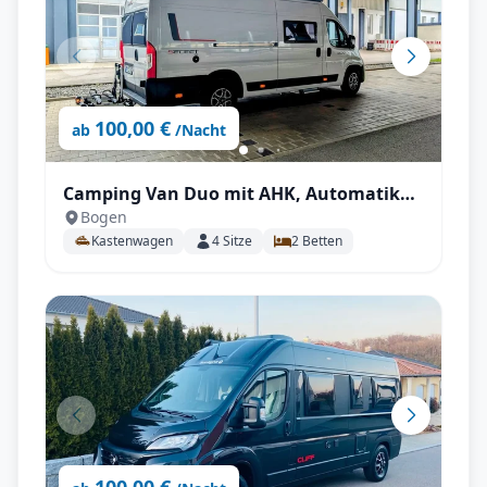
100,00 €
ab
/Nacht
Camping Van Duo mit AHK, Automatik
Bogen
uvm.
Kastenwagen
4
Sitze
2
Betten