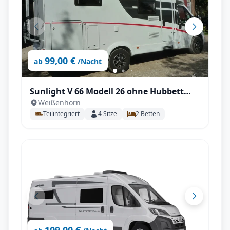
99,00 €
ab
/Nacht
Sunlight V 66 Modell 26 ohne Hubbett
Weißenhorn
geräumig für 2 P.
Teilintegriert
4
Sitze
2
Betten