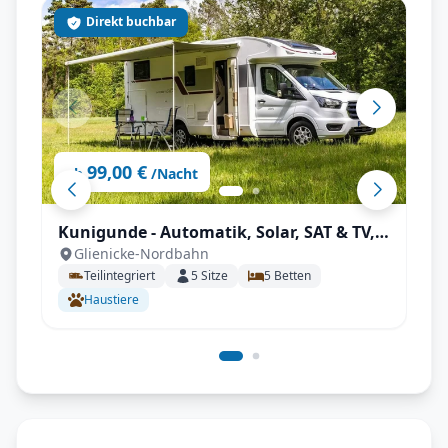
Direkt buchbar
99,00 €
ab
/Nacht
Kunigunde - Automatik, Solar, SAT & TV,
Glienicke-Nordbahn
viel Platz
Teilintegriert
5
Sitze
5
Betten
Haustiere