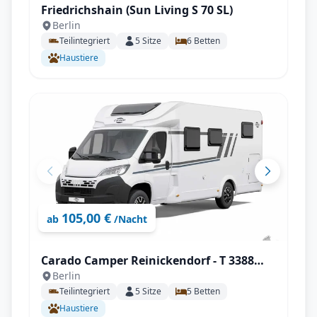
Friedrichshain (Sun Living S 70 SL)
Berlin
Teilintegriert
5
Sitze
6
Betten
Haustiere
105,00 €
ab
/Nacht
Carado Camper Reinickendorf - T 3388
Berlin
Palmo Edition mit Solar uvm.
Teilintegriert
5
Sitze
5
Betten
Haustiere