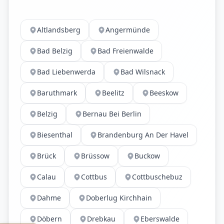
Altlandsberg
Angermünde
Bad Belzig
Bad Freienwalde
Bad Liebenwerda
Bad Wilsnack
Baruthmark
Beelitz
Beeskow
Belzig
Bernau Bei Berlin
Biesenthal
Brandenburg An Der Havel
Brück
Brüssow
Buckow
Calau
Cottbus
Cottbuschebuz
Dahme
Doberlug Kirchhain
Döbern
Drebkau
Eberswalde