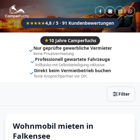
Direkt buchbar
Haustier erlaubt
Flexibel (±3 Tage)
Anhängerkupplung
4,8 / 5 · 91 Kundenbewertungen
★★★★★
Fahrzeugtyp
Vollintegriert
Kastenwagen
10 Jahre Camperfuchs
Nur geprüfte gewerbliche Vermieter
Alkoven
Teil-Integriert
keine Privatvermietung
Professionell gewartete Fahrzeuge
Wohnwagen
Vollkasko mit Selbstbeteiligung inklusive
Direkt beim Vermietbetrieb buchen
feste Ansprechpartner vor Ort
Zurücksetzen
Ergebnisse anzeigen
Filter
Wohnmobil mieten in
Falkensee