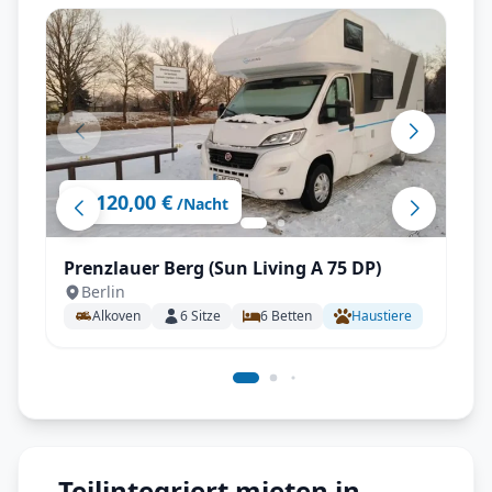
120,00 €
ab
/Nacht
Prenzlauer Berg (Sun Living A 75 DP)
Berlin
Alkoven
6
Sitze
6
Betten
Haustiere
Teilintegriert mieten in