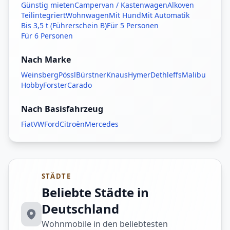
Günstig mieten
Campervan / Kastenwagen
Alkoven
Teilintegriert
Wohnwagen
Mit Hund
Mit Automatik
Bis 3,5 t (Führerschein B)
Für 5 Personen
Für 6 Personen
Nach Marke
Weinsberg
Pössl
Bürstner
Knaus
Hymer
Dethleffs
Malibu
Hobby
Forster
Carado
Nach Basisfahrzeug
Fiat
VW
Ford
Citroën
Mercedes
STÄDTE
Beliebte Städte in
Deutschland
Wohnmobile in den beliebtesten