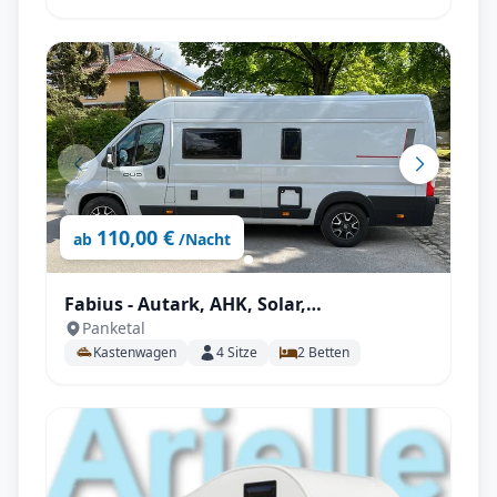
110,00 €
ab
/Nacht
Fabius - Autark, AHK, Solar,
Panketal
Fahrradträger, Markise, Campingsset
Kastenwagen
4
Sitze
2
Betten
uvm.