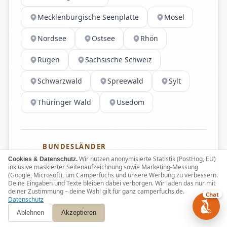
Mecklenburgische Seenplatte
Mosel
Nordsee
Ostsee
Rhön
Rügen
Sächsische Schweiz
Schwarzwald
Spreewald
Sylt
Thüringer Wald
Usedom
BUNDESLÄNDER
Bundesländer in
Wir nutzen anonymisierte Statistik (PostHog, EU)
Cookies & Datenschutz.
inklusive maskierter Seitenaufzeichnung sowie Marketing-Messung
Deutschland
(Google, Microsoft), um Camperfuchs und unsere Werbung zu verbessern.
Deine Eingaben und Texte bleiben dabei verborgen. Wir laden das nur mit
deiner Zustimmung – deine Wahl gilt für ganz camperfuchs.de.
Wohnmobile in allen deutschen
Chat
Datenschutz
Bundesländern
Ablehnen
Akzeptieren