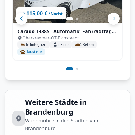
115,00 €
ab
/Nacht
Carado T338S - Automatik, Fahrradträger,
Oberkraemer-OT-Eichstaedt
inkl. Sonderzubehör
Teilintegriert
5
Sitze
4
Betten
Haustiere
Weitere Städte in
Brandenburg
Wohnmobile in den Städten von
Brandenburg