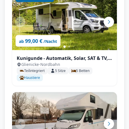
99,00 €
ab
/Nacht
Kunigunde - Automatik, Solar, SAT & TV,
Glienicke-Nordbahn
viel Platz
Teilintegriert
5
Sitze
5
Betten
Haustiere