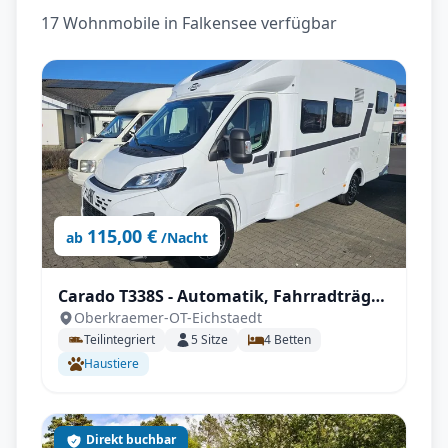
17 Wohnmobile in Falkensee verfügbar
115,00 €
ab
/Nacht
Carado T338S - Automatik, Fahrradträger,
Oberkraemer-OT-Eichstaedt
inkl. Sonderzubehör
Teilintegriert
5
Sitze
4
Betten
Haustiere
Direkt buchbar