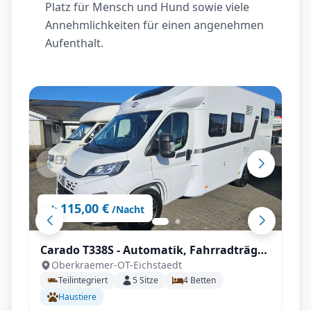
Platz für Mensch und Hund sowie viele
Annehmlichkeiten für einen angenehmen
Aufenthalt.
115,00 €
ab
/Nacht
Carado T338S - Automatik, Fahrradträger,
Oberkraemer-OT-Eichstaedt
inkl. Sonderzubehör
Teilintegriert
5
Sitze
4
Betten
Haustiere