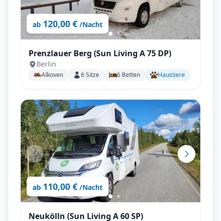
120,00 €
ab
/Nacht
Prenzlauer Berg (Sun Living A 75 DP)
Berlin
Alkoven
6
Sitze
6
Betten
Haustiere
110,00 €
ab
/Nacht
Neukölln (Sun Living A 60 SP)