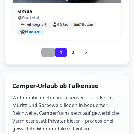
Simba
Panketal
Teilintegriert
4
Sitze
3
Betten
Haustiere
1
2
Camper-Urlaub ab Falkensee
Wohnmobil mieten in Falkensee – und Berlin,
Müritz und Spreewald liegen in bequemer
Reichweite. Camperfuchs setzt auf gewerbliche
Vermieter statt Privatanbieter – professionell
gewartete Wohnmobile mit vollem