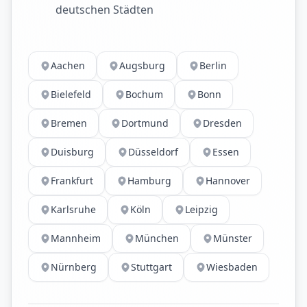
deutschen Städten
Aachen
Augsburg
Berlin
Bielefeld
Bochum
Bonn
Bremen
Dortmund
Dresden
Duisburg
Düsseldorf
Essen
Frankfurt
Hamburg
Hannover
Karlsruhe
Köln
Leipzig
Mannheim
München
Münster
Nürnberg
Stuttgart
Wiesbaden