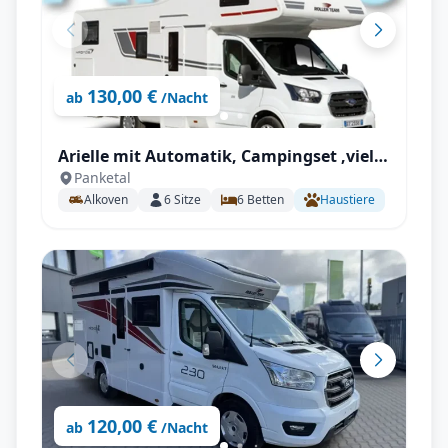
130,00 €
ab
/Nacht
Arielle mit Automatik, Campingset ,viel
Panketal
Staumöglichkeiten uvm.
Alkoven
6
Sitze
6
Betten
Haustiere
120,00 €
ab
/Nacht