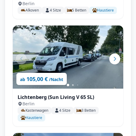
Berlin
Alkoven
4
Sitze
5
Betten
Haustiere
105,00 €
ab
/Nacht
Lichtenberg (Sun Living V 65 SL)
Berlin
Kastenwagen
4
Sitze
3
Betten
Haustiere