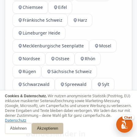
Chiemsee
Eifel
Fränkische Schweiz
Harz
Lüneburger Heide
Mecklenburgische Seenplatte
Mosel
Nordsee
Ostsee
Rhön
Rügen
Sächsische Schweiz
Schwarzwald
Spreewald
Sylt
Wir nutzen anonymisierte Statistik (PostHog, EU)
Cookies & Datenschutz.
Thüringer Wald
Usedom
inklusive maskierter Seitenaufzeichnung sowie Marketing-Messung
(Google, Microsoft), um Camperfuchs und unsere Werbung zu verbessern.
Deine Eingaben und Texte bleiben dabei verborgen. Wir laden das nur mit
deiner Zustimmung – deine Wahl gilt für ganz camperfuchs.de.
Chat
Datenschutz
BUNDESLÄNDER
Ablehnen
Akzeptieren
Bundesländer in