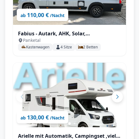
110,00 €
ab
/Nacht
Fabius - Autark, AHK, Solar,
Panketal
Fahrradträger, Markise, Campingsset
Kastenwagen
4
Sitze
2
Betten
uvm.
130,00 €
ab
/Nacht
Arielle mit Automatik, Campingset ,viel