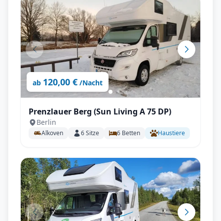
120,00 €
ab
/Nacht
Prenzlauer Berg (Sun Living A 75 DP)
Berlin
Alkoven
6
Sitze
6
Betten
Haustiere