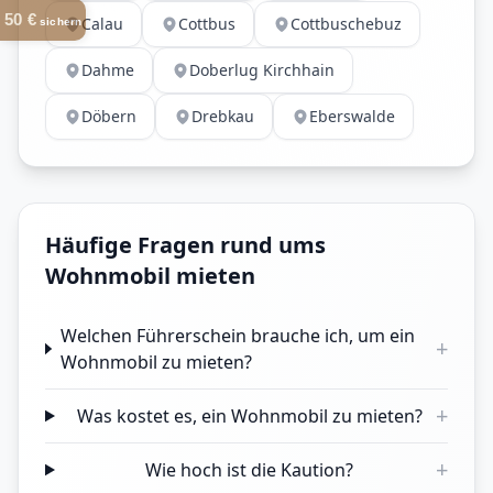
50 €
Calau
Cottbus
Cottbuschebuz
sichern
Dahme
Doberlug Kirchhain
Döbern
Drebkau
Eberswalde
Häufige Fragen rund ums
Wohnmobil mieten
Welchen Führerschein brauche ich, um ein
+
Wohnmobil zu mieten?
+
Was kostet es, ein Wohnmobil zu mieten?
+
Wie hoch ist die Kaution?