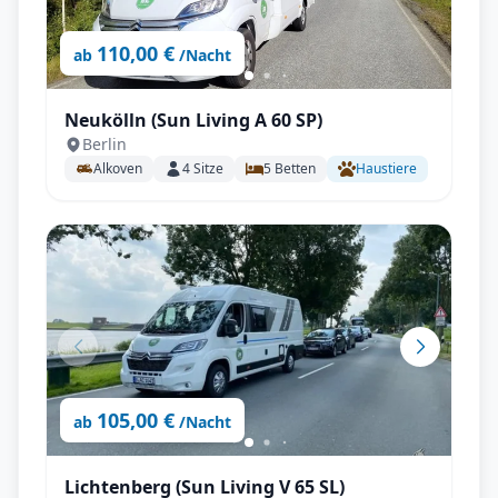
110,00 €
ab
/Nacht
Neukölln (Sun Living A 60 SP)
Berlin
Alkoven
4
Sitze
5
Betten
Haustiere
105,00 €
ab
/Nacht
Lichtenberg (Sun Living V 65 SL)