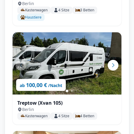
Berlin
Kastenwagen
4
Sitze
3
Betten
Haustiere
100,00 €
ab
/Nacht
Treptow (Xvan 105)
Berlin
Kastenwagen
4
Sitze
4
Betten