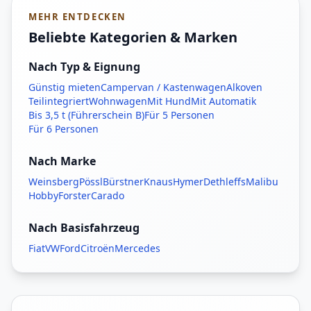
MEHR ENTDECKEN
Beliebte Kategorien & Marken
Nach Typ & Eignung
Günstig mieten
Campervan / Kastenwagen
Alkoven
Teilintegriert
Wohnwagen
Mit Hund
Mit Automatik
Bis 3,5 t (Führerschein B)
Für 5 Personen
Für 6 Personen
Nach Marke
Weinsberg
Pössl
Bürstner
Knaus
Hymer
Dethleffs
Malibu
Hobby
Forster
Carado
Nach Basisfahrzeug
Fiat
VW
Ford
Citroën
Mercedes