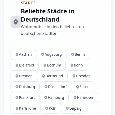
STÄDTE
Beliebte Städte in
Deutschland
Wohnmobile in den beliebtesten
deutschen Städten
Aachen
Augsburg
Berlin
Bielefeld
Bochum
Bonn
Bremen
Dortmund
Dresden
Duisburg
Düsseldorf
Essen
Frankfurt
Hamburg
Hannover
Karlsruhe
Köln
Leipzig