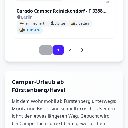
Carado Camper Reinickendorf - T 3388
Berlin
Palmo Edition mit Solar uvm.
Teilintegriert
5
Sitze
5
Betten
Haustiere
1
2
Camper-Urlaub ab
Fürstenberg/Havel
Mit dem Wohnmobil ab Fürstenberg unterwegs:
Müritz und Berlin sind schnell erreicht, Usedom
lohnt den etwas längeren Weg. Gebucht wird
bei Camperfuchs direkt beim gewerblichen