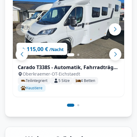
115,00 €
ab
/Nacht
Carado T338S - Automatik, Fahrradträger,
Oberkraemer-OT-Eichstaedt
inkl. Sonderzubehör
Teilintegriert
5
Sitze
4
Betten
Haustiere