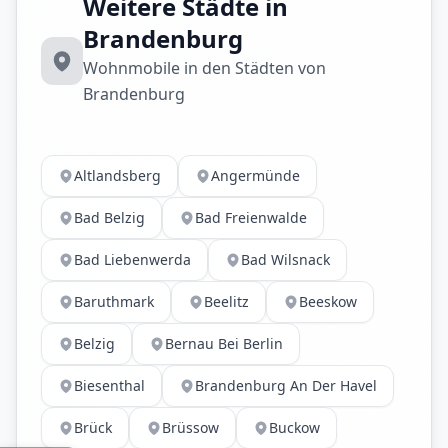
Weitere Städte in
Brandenburg
Wohnmobile in den Städten von
Brandenburg
Altlandsberg
Angermünde
Bad Belzig
Bad Freienwalde
Bad Liebenwerda
Bad Wilsnack
Baruthmark
Beelitz
Beeskow
Belzig
Bernau Bei Berlin
Biesenthal
Brandenburg An Der Havel
Brück
Brüssow
Buckow