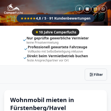
Direkt buchbar
Haustier erlaubt
Flexibel (±3 Tage)
Anhängerkupplung
4,8 / 5 · 91 Kundenbewertungen
★★★★★
Fahrzeugtyp
Vollintegriert
Kastenwagen
10 Jahre Camperfuchs
Nur geprüfte gewerbliche Vermieter
Alkoven
Teil-Integriert
keine Privatvermietung
Professionell gewartete Fahrzeuge
Wohnwagen
Vollkasko mit Selbstbeteiligung inklusive
Direkt beim Vermietbetrieb buchen
feste Ansprechpartner vor Ort
Zurücksetzen
Ergebnisse anzeigen
Filter
Wohnmobil mieten in
Fürstenberg/Havel