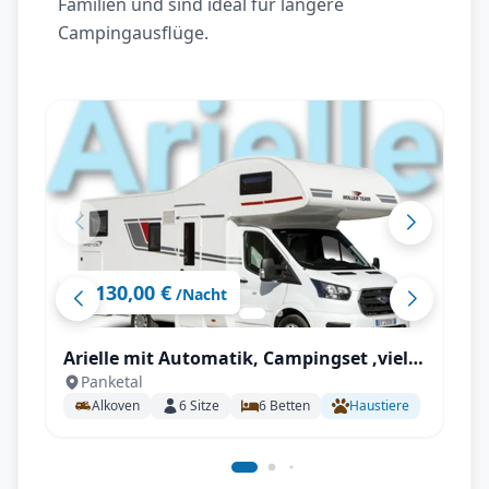
Familien und sind ideal für längere
Campingausflüge.
130,00 €
ab
/Nacht
Arielle mit Automatik, Campingset ,viel
Panketal
Staumöglichkeiten uvm.
Alkoven
6
Sitze
6
Betten
Haustiere