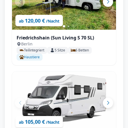
120,00 €
ab
/Nacht
Friedrichshain (Sun Living S 70 SL)
Berlin
Teilintegriert
5
Sitze
6
Betten
Haustiere
105,00 €
ab
/Nacht