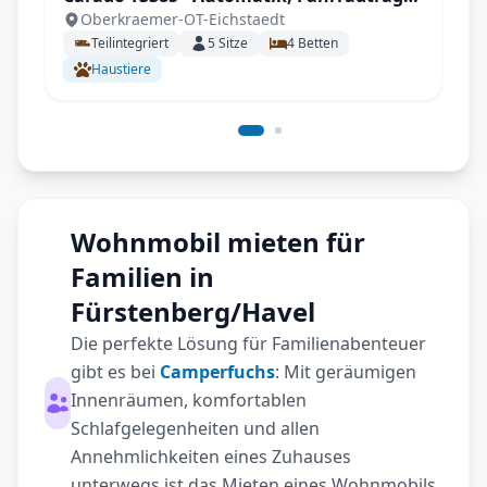
Oberkraemer-OT-Eichstaedt
inkl. Sonderzubehör
Teilintegriert
5
Sitze
4
Betten
Haustiere
Wohnmobil mieten für
Familien in
Fürstenberg/Havel
Die perfekte Lösung für Familienabenteuer
gibt es bei
Camperfuchs
: Mit geräumigen
Innenräumen, komfortablen
Schlafgelegenheiten und allen
Annehmlichkeiten eines Zuhauses
unterwegs ist das Mieten eines Wohnmobils