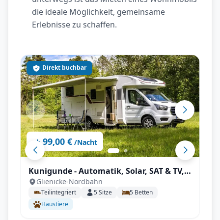
die ideale Möglichkeit, gemeinsame
Erlebnisse zu schaffen.
Direkt buchbar
99,00 €
ab
/Nacht
Kunigunde - Automatik, Solar, SAT & TV,
Glienicke-Nordbahn
viel Platz
Teilintegriert
5
Sitze
5
Betten
Haustiere