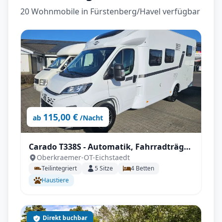
20 Wohnmobile in Fürstenberg/Havel verfügbar
115,00 €
ab
/Nacht
Carado T338S - Automatik, Fahrradträger,
Oberkraemer-OT-Eichstaedt
inkl. Sonderzubehör
Teilintegriert
5
Sitze
4
Betten
Haustiere
Direkt buchbar