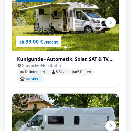
99,00 €
ab
/Nacht
Kunigunde - Automatik, Solar, SAT & TV,
Glienicke-Nordbahn
viel Platz
Teilintegriert
5
Sitze
5
Betten
Haustiere