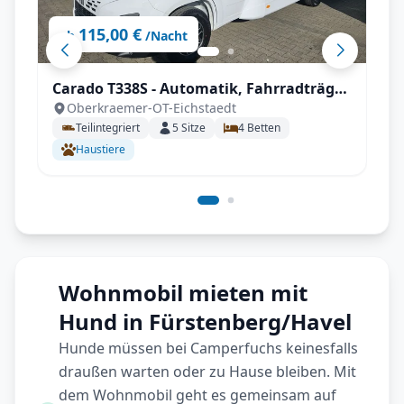
115,00 €
ab
/Nacht
Carado T338S - Automatik, Fahrradträger,
Oberkraemer-OT-Eichstaedt
inkl. Sonderzubehör
Teilintegriert
5
Sitze
4
Betten
Haustiere
Wohnmobil mieten mit
Hund in Fürstenberg/Havel
Hunde müssen bei Camperfuchs keinesfalls
draußen warten oder zu Hause bleiben. Mit
dem Wohnmobil geht es gemeinsam auf