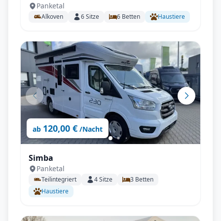
Panketal
Staumöglichkeiten uvm.
Alkoven
6
Sitze
6
Betten
Haustiere
120,00 €
ab
/Nacht
Simba
Panketal
Teilintegriert
4
Sitze
3
Betten
Haustiere