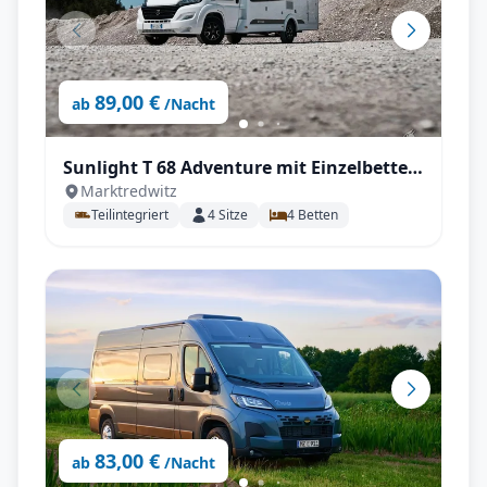
89,00 €
ab
/Nacht
Sunlight T 68 Adventure mit Einzelbetten
Marktredwitz
im Heck
Teilintegriert
4
Sitze
4
Betten
83,00 €
ab
/Nacht