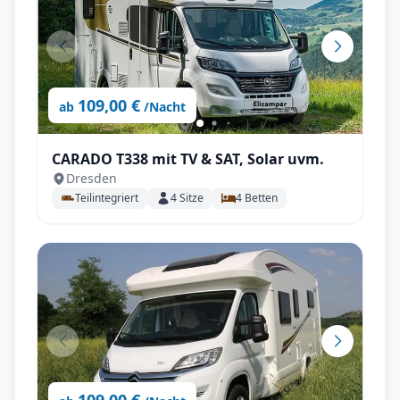
109,00 €
ab
/Nacht
CARADO T338 mit TV & SAT, Solar uvm.
Dresden
Teilintegriert
4
Sitze
4
Betten