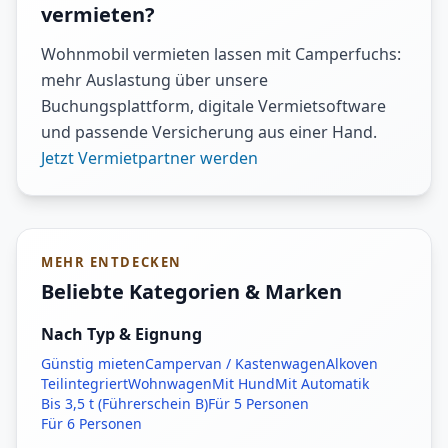
vermieten?
Wohnmobil vermieten lassen mit Camperfuchs:
mehr Auslastung über unsere
Buchungsplattform, digitale Vermietsoftware
und passende Versicherung aus einer Hand.
Jetzt Vermietpartner werden
MEHR ENTDECKEN
Beliebte Kategorien & Marken
Nach Typ & Eignung
Günstig mieten
Campervan / Kastenwagen
Alkoven
Teilintegriert
Wohnwagen
Mit Hund
Mit Automatik
Bis 3,5 t (Führerschein B)
Für 5 Personen
Für 6 Personen