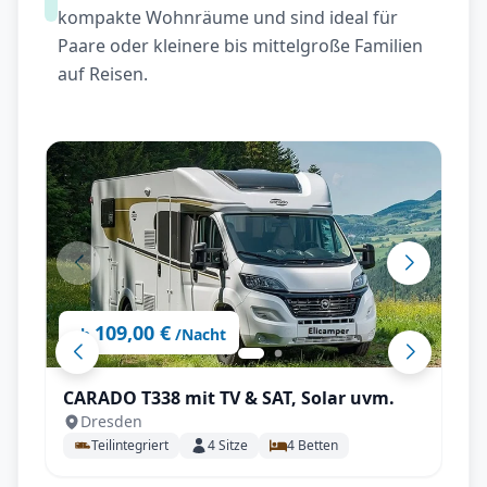
kompakte Wohnräume und sind ideal für
Paare oder kleinere bis mittelgroße Familien
auf Reisen.
109,00 €
ab
/Nacht
CARADO T338 mit TV & SAT, Solar uvm.
Dresden
Teilintegriert
4
Sitze
4
Betten