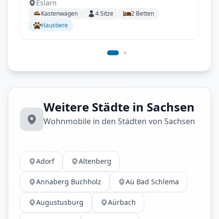
Eslarn
YEARS KNAUS mit AHK uvm.
Kastenwagen
4
Sitze
2
Betten
Haustiere
Weitere Städte in Sachsen
Wohnmobile in den Städten von Sachsen
Adorf
Altenberg
Annaberg Buchholz
Aü Bad Schlema
Augustusburg
Aürbach