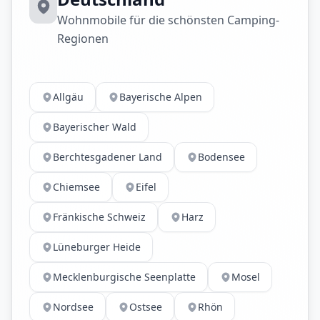
Wohnmobile für die schönsten Camping-
Regionen
Allgäu
Bayerische Alpen
Bayerischer Wald
Berchtesgadener Land
Bodensee
Chiemsee
Eifel
Fränkische Schweiz
Harz
Lüneburger Heide
Mecklenburgische Seenplatte
Mosel
Nordsee
Ostsee
Rhön