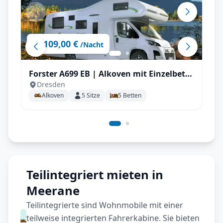
109,00 €
ab
/Nacht
Forster A699 EB | Alkoven mit Einzelbett
Dresden
für bis zu 5 P.
Alkoven
5
Sitze
5
Betten
Teilintegriert mieten in
Meerane
Teilintegrierte sind Wohnmobile mit einer
teilweise integrierten Fahrerkabine. Sie bieten