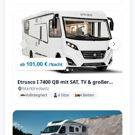
101,00 €
ab
/Nacht
Etrusco I 7400 QB mit SAT, TV & großer
Marktredwitz
Heckgarage
Vollintegriert
4
Sitze
4
Betten