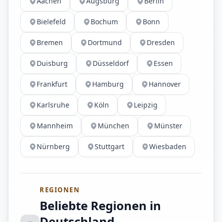
Aachen
Augsburg
Berlin
Bielefeld
Bochum
Bonn
Bremen
Dortmund
Dresden
Duisburg
Düsseldorf
Essen
Frankfurt
Hamburg
Hannover
Karlsruhe
Köln
Leipzig
Mannheim
München
Münster
Nürnberg
Stuttgart
Wiesbaden
REGIONEN
Beliebte Regionen in
Deutschland