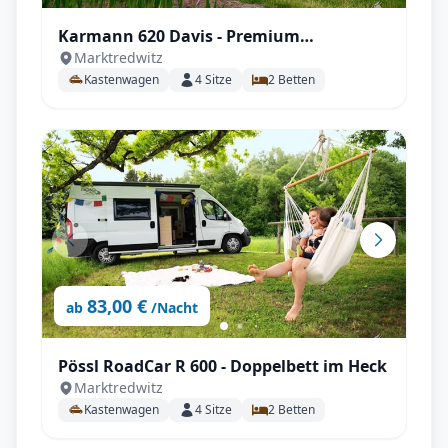
Karmann 620 Davis - Premium
Marktredwitz
Kastenwagen mit Einzelbetten
Kastenwagen
4
Sitze
2
Betten
83,00 €
ab
/Nacht
Pössl RoadCar R 600 - Doppelbett im Heck
Marktredwitz
Kastenwagen
4
Sitze
2
Betten