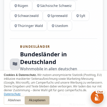
Rügen
Sächsische Schweiz
Schwarzwald
Spreewald
Sylt
Thüringer Wald
Usedom
BUNDESLÄNDER
Bundesländer in
Deutschland
Wohnmobile in allen deutschen
Bundesländern
Wir nutzen anonymisierte Statistik (PostHog, EU)
Cookies & Datenschutz.
inklusive maskierter Seitenaufzeichnung sowie Marketing-Messung
(Google, Microsoft), um Camperfuchs und unsere Werbung zu verbessern.
Deine Eingaben und Texte bleiben dabei verborgen. Wir laden das nur mit
deiner Zustimmung – deine Wahl gilt für ganz camperfuchs.de.
Chat
Datenschutz
Baden-Württemberg
Bayern
Ablehnen
Akzeptieren
Berlin
Brandenburg
Bremen