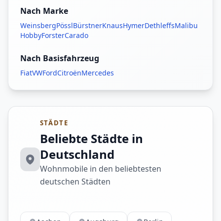
Nach Marke
Weinsberg
Pössl
Bürstner
Knaus
Hymer
Dethleffs
Malibu
Hobby
Forster
Carado
Nach Basisfahrzeug
Fiat
VW
Ford
Citroën
Mercedes
STÄDTE
Beliebte Städte in
Deutschland
Wohnmobile in den beliebtesten
deutschen Städten