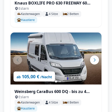
Knaus BOXLIFE PRO 630 FREEWAY 60
Eslarn
YEARS KNAUS mit AHK uvm.
Kastenwagen
4
Sitze
2
Betten
Haustiere
105,00 €
ab
/Nacht
Weinsberg CaraBus 600 DQ - bis zu 4
Eslarn
Personen, mit Hubett, Querbett, SAT,
Kastenwagen
4
Sitze
4
Betten
unter 6m!
Haustiere