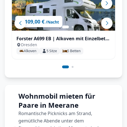
109,00 €
ab
/Nacht
Forster A699 EB | Alkoven mit Einzelbett
Dresden
für bis zu 5 P.
Alkoven
5
Sitze
5
Betten
Wohnmobil mieten für
Paare in Meerane
Romantische Picknicks am Strand,
gemütliche Abende unter dem