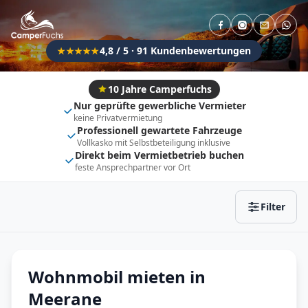
Direkt buchbar
Haustier erlaubt
Flexibel (±3 Tage)
Anhängerkupplung
4,8 / 5 · 91 Kundenbewertungen
★★★★★
Fahrzeugtyp
Vollintegriert
Kastenwagen
10 Jahre Camperfuchs
Nur geprüfte gewerbliche Vermieter
Alkoven
Teil-Integriert
keine Privatvermietung
Professionell gewartete Fahrzeuge
Wohnwagen
Vollkasko mit Selbstbeteiligung inklusive
Direkt beim Vermietbetrieb buchen
feste Ansprechpartner vor Ort
Zurücksetzen
Ergebnisse anzeigen
Filter
Wohnmobil mieten in
Meerane