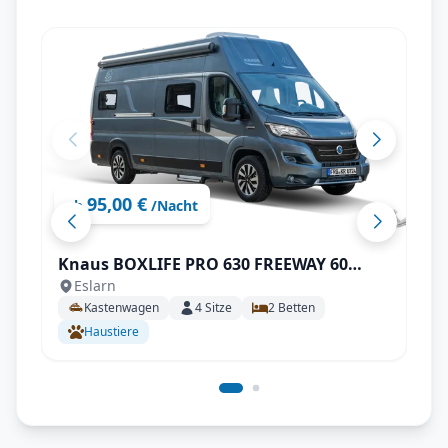
95,00 €
ab
/Nacht
Knaus BOXLIFE PRO 630 FREEWAY 60
Eslarn
YEARS KNAUS mit AHK uvm.
Kastenwagen
4
Sitze
2
Betten
Haustiere