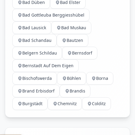
Bad Düben
Bad Elster
Bad Gottleuba Berggiesshübel
Bad Lausick
Bad Muskau
Bad Schandau
Bautzen
Belgern Schildau
Bernsdorf
Bernstadt Auf Dem Eigen
Bischofswerda
Böhlen
Borna
Brand Erbisdorf
Brandis
Burgstädt
Chemnitz
Colditz