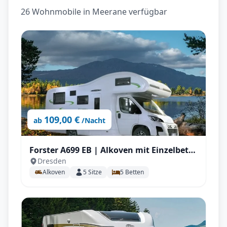
26 Wohnmobile in Meerane verfügbar
109,00 €
ab
/Nacht
Forster A699 EB | Alkoven mit Einzelbett
Dresden
für bis zu 5 P.
Alkoven
5
Sitze
5
Betten