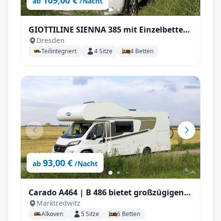
109,00 €
ab
/Nacht
GIOTTILINE SIENNA 385 mit Einzelbetten,
Dresden
Isofix uvm,
Teilintegriert
4
Sitze
4
Betten
93,00 €
ab
/Nacht
Carado A464 | B 486 bietet großzügigen
Marktredwitz
Platz für 5 Personen , großem
Alkoven
5
Sitze
6
Betten
Doppelbett, zusätzlicher Sitzgruppe