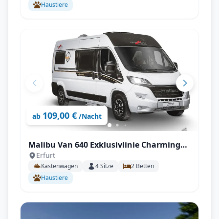
Haustiere
109,00 €
ab
/Nacht
Malibu Van 640 Exklusivlinie Charming
Erfurt
*Solar *Autark#2
Kastenwagen
4
Sitze
2
Betten
Haustiere