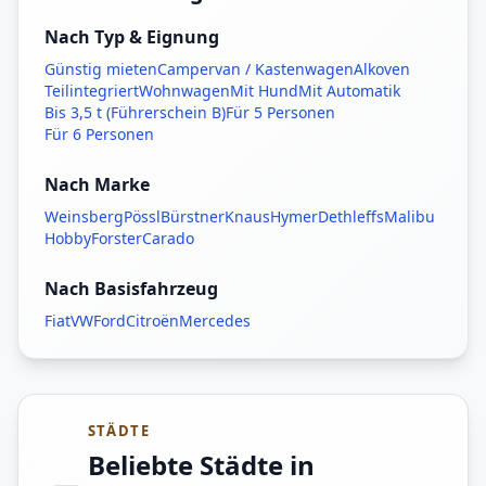
Nach Typ & Eignung
Günstig mieten
Campervan / Kastenwagen
Alkoven
Teilintegriert
Wohnwagen
Mit Hund
Mit Automatik
Bis 3,5 t (Führerschein B)
Für 5 Personen
Für 6 Personen
Nach Marke
Weinsberg
Pössl
Bürstner
Knaus
Hymer
Dethleffs
Malibu
Hobby
Forster
Carado
Nach Basisfahrzeug
Fiat
VW
Ford
Citroën
Mercedes
STÄDTE
Beliebte Städte in