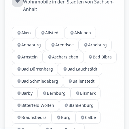
Wohnmobile in den Städten von Sachsen-
Anhalt
Aken
Allstedt
Alsleben
Annaburg
Arendsee
Arneburg
Arnstein
Aschersleben
Bad Bibra
Bad Dürrenberg
Bad Lauchstädt
Bad Schmiedeberg
Ballenstedt
Barby
Bernburg
Bismark
Bitterfeld Wolfen
Blankenburg
Braunsbedra
Burg
Calbe