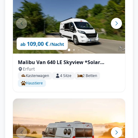
109,00 €
ab
/Nacht
Malibu Van 640 LE Skyview *Solar
Erfurt
*Autark
Kastenwagen
4
Sitze
2
Betten
Haustiere