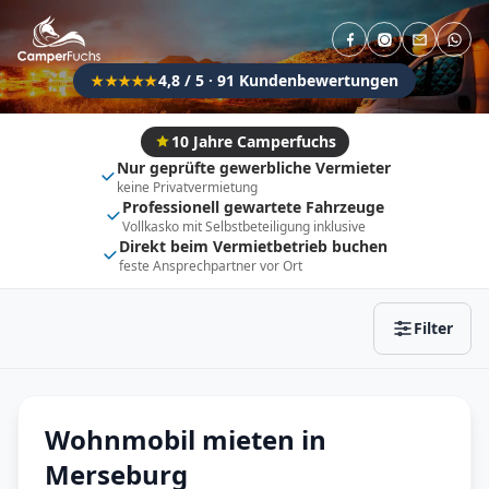
Direkt buchbar
Haustier erlaubt
Flexibel (±3 Tage)
Anhängerkupplung
4,8 / 5 · 91 Kundenbewertungen
★★★★★
Fahrzeugtyp
Vollintegriert
Kastenwagen
10 Jahre Camperfuchs
Nur geprüfte gewerbliche Vermieter
Alkoven
Teil-Integriert
keine Privatvermietung
Professionell gewartete Fahrzeuge
Wohnwagen
Vollkasko mit Selbstbeteiligung inklusive
Direkt beim Vermietbetrieb buchen
feste Ansprechpartner vor Ort
Zurücksetzen
Ergebnisse anzeigen
Filter
Wohnmobil mieten in
Merseburg