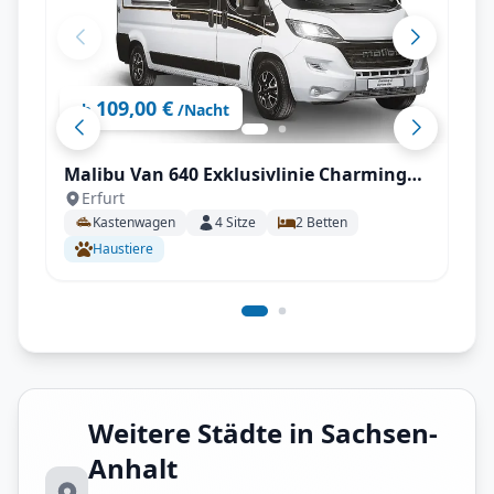
109,00 €
ab
/Nacht
Malibu Van 640 Exklusivlinie Charming
Erfurt
*Solar *Autark #1
Kastenwagen
4
Sitze
2
Betten
Haustiere
Weitere Städte in Sachsen-
Anhalt