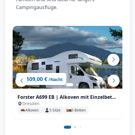
Campingausflüge.
109,00 €
ab
/Nacht
Forster A699 EB | Alkoven mit Einzelbett
Dresden
für bis zu 5 P.
Alkoven
5
Sitze
5
Betten