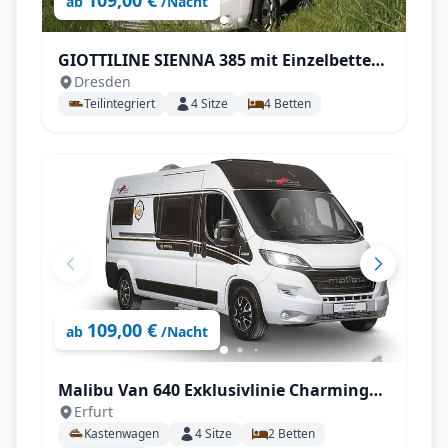
109,00 €
ab
/Nacht
GIOTTILINE SIENNA 385 mit Einzelbetten,
Dresden
Isofix uvm,
Teilintegriert
4
Sitze
4
Betten
109,00 €
ab
/Nacht
Malibu Van 640 Exklusivlinie Charming
Erfurt
*Solar *Autark #1
Kastenwagen
4
Sitze
2
Betten