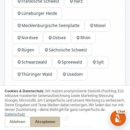
Fränkische Schweiz
Harz
Lüneburger Heide
Mecklenburgische Seenplatte
Mosel
Nordsee
Ostsee
Rhön
Rügen
Sächsische Schweiz
Schwarzwald
Spreewald
Sylt
Thüringer Wald
Usedom
Wir nutzen anonymisierte Statistik (PostHog, EU)
Cookies & Datenschutz.
inklusive maskierter Seitenaufzeichnung sowie Marketing-Messung
BUNDESLÄNDER
(Google, Microsoft), um Camperfuchs und unsere Werbung zu verbessern.
Deine Eingaben und Texte bleiben dabei verborgen. Wir laden das nur mit
Bundesländer in
deiner Zustimmung – deine Wahl gilt für ganz camperfuchs.de.
Chat
Datenschutz
Deutschland
Ablehnen
Akzeptieren
Wohnmobile in allen deutschen