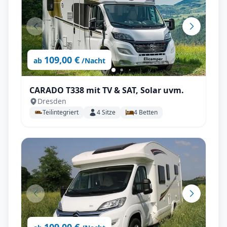
109,00 €
ab
/Nacht
CARADO T338 mit TV & SAT, Solar uvm.
Dresden
Teilintegriert
4
Sitze
4
Betten