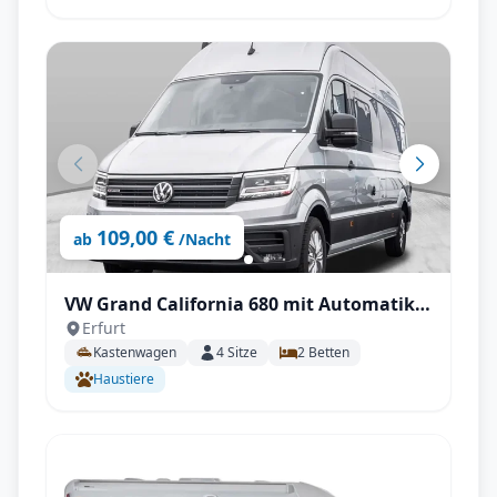
109,00 €
ab
/Nacht
VW Grand California 680 mit Automatik,
Erfurt
Solarpaneel autark und AHK 4/4
Kastenwagen
4
Sitze
2
Betten
Haustiere