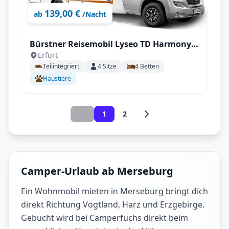
139,00 €
ab
/Nacht
Bürstner Reisemobil Lyseo TD Harmony
Erfurt
644 G mit Hecksitzgruppe
Teilintegriert
4
Sitze
4
Betten
Haustiere
1
2
Camper-Urlaub ab Merseburg
Ein Wohnmobil mieten in Merseburg bringt dich
direkt Richtung Vogtland, Harz und Erzgebirge.
Gebucht wird bei Camperfuchs direkt beim