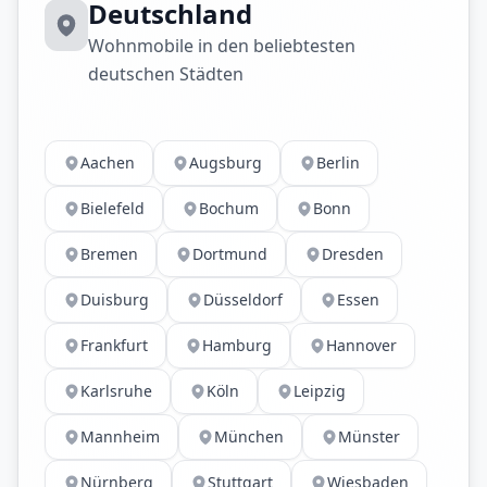
Deutschland
Wohnmobile in den beliebtesten
deutschen Städten
Aachen
Augsburg
Berlin
Bielefeld
Bochum
Bonn
Bremen
Dortmund
Dresden
Duisburg
Düsseldorf
Essen
Frankfurt
Hamburg
Hannover
Karlsruhe
Köln
Leipzig
Mannheim
München
Münster
Nürnberg
Stuttgart
Wiesbaden