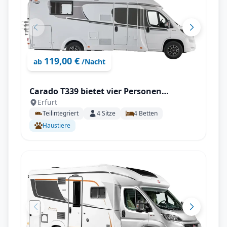
119,00 €
ab
/Nacht
Carado T339 bietet vier Personen
Erfurt
ausreichend Platz für einen schönen
Teilintegriert
4
Sitze
4
Betten
Urlaub ohne Kompromisse
Haustiere