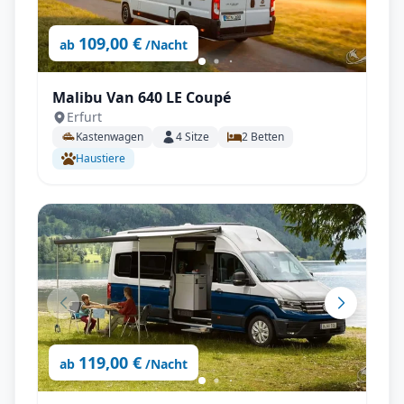
109,00 €
ab
/Nacht
Malibu Van 640 LE Coupé
Erfurt
Kastenwagen
4
Sitze
2
Betten
Haustiere
119,00 €
ab
/Nacht