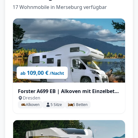
17 Wohnmobile in Merseburg verfügbar
109,00 €
ab
/Nacht
Forster A699 EB | Alkoven mit Einzelbett
Dresden
für bis zu 5 P.
Alkoven
5
Sitze
5
Betten