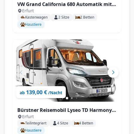
VW Grand California 680 Automatik mit
Erfurt
Solarpaneel autark 2/2
Kastenwagen
2
Sitze
2
Betten
Haustiere
139,00 €
ab
/Nacht
Bürstner Reisemobil Lyseo TD Harmony
Erfurt
727 G
Teilintegriert
4
Sitze
4
Betten
Haustiere