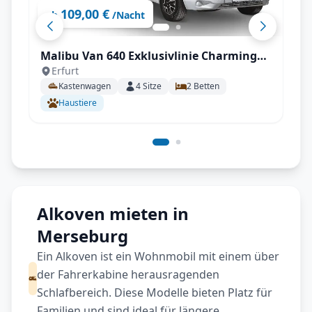
109,00 €
ab
/Nacht
Malibu Van 640 Exklusivlinie Charming
Erfurt
*Solar *Autark #1
Kastenwagen
4
Sitze
2
Betten
Haustiere
Alkoven mieten in
Merseburg
Ein Alkoven ist ein Wohnmobil mit einem über
der Fahrerkabine herausragenden
Schlafbereich. Diese Modelle bieten Platz für
Familien und sind ideal für längere