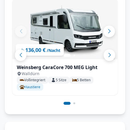
136,00 €
ab
/Nacht
Weinsberg CaraCore 700 MEG Light
Walldürn
Vollintegriert
5
Sitze
5
Betten
Haustiere