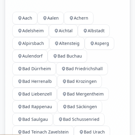
Aach
Aalen
Achern
Adelsheim
Aichtal
Albstadt
Alpirsbach
Altensteig
Asperg
Aulendorf
Bad Buchau
Bad Dürrheim
Bad Friedrichshall
Bad Herrenalb
Bad Krozingen
Bad Liebenzell
Bad Mergentheim
Bad Rappenau
Bad Säckingen
Bad Saulgau
Bad Schussenried
Bad Teinach Zavelstein
Bad Urach