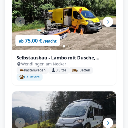
75,00 €
ab
/Nacht
Selbstausbau - Lambo mit Dusche,
Wendlingen am Neckar
Toilette, Fahrradträger, Ventilator,
Kastenwagen
3
Sitze
2
Betten
Sonnensegel uvm.
Haustiere