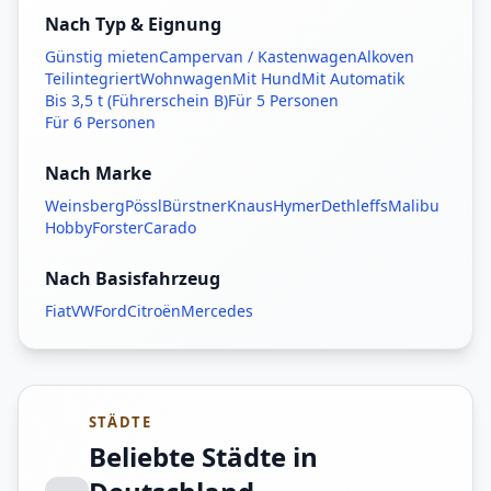
Nach Typ & Eignung
Günstig mieten
Campervan / Kastenwagen
Alkoven
Teilintegriert
Wohnwagen
Mit Hund
Mit Automatik
Bis 3,5 t (Führerschein B)
Für 5 Personen
Für 6 Personen
Nach Marke
Weinsberg
Pössl
Bürstner
Knaus
Hymer
Dethleffs
Malibu
Hobby
Forster
Carado
Nach Basisfahrzeug
Fiat
VW
Ford
Citroën
Mercedes
STÄDTE
Beliebte Städte in