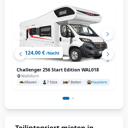
124,00 €
ab
/Nacht
Challenger 256 Start Edition WAL018
Walldürn
Alkoven
7
Sitze
7
Betten
Haustiere
Teilintegriert mieten in