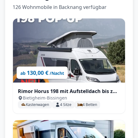
126 Wohnmobile in Backnang verfügbar
130,00 €
ab
/Nacht
Rimor Horus 198 mit Aufstelldach bis zu 4
Bietigheim-Bissingen
Personen auf 5,99 Metern
Kastenwagen
4
Sitze
4
Betten