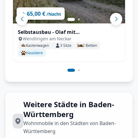
65,00 €
ab
/Nacht
Selbstausbau - Olaf mit
Wendlingen am Neckar
Anhängerkupplung, Fahrradträger,
Kastenwagen
3
Sitze
2
Betten
Rückfahrkamera uvm.
Haustiere
Weitere Städte in Baden-
Württemberg
Wohnmobile in den Städten von Baden-
Württemberg