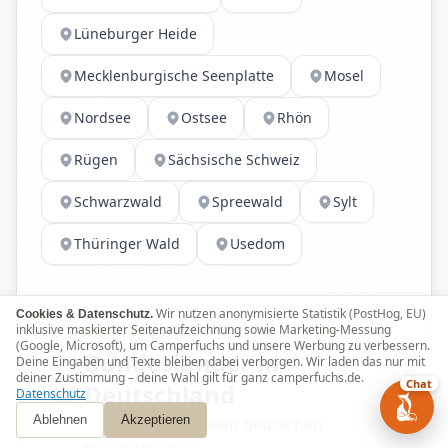
Lüneburger Heide
Mecklenburgische Seenplatte
Mosel
Nordsee
Ostsee
Rhön
Rügen
Sächsische Schweiz
Schwarzwald
Spreewald
Sylt
Thüringer Wald
Usedom
Wir nutzen anonymisierte Statistik (PostHog, EU)
Cookies & Datenschutz.
inklusive maskierter Seitenaufzeichnung sowie Marketing-Messung
BUNDESLÄNDER
(Google, Microsoft), um Camperfuchs und unsere Werbung zu verbessern.
Bundesländer in
Deine Eingaben und Texte bleiben dabei verborgen. Wir laden das nur mit
deiner Zustimmung – deine Wahl gilt für ganz camperfuchs.de.
Chat
Deutschland
Datenschutz
Ablehnen
Wohnmobile in allen deutschen
Akzeptieren