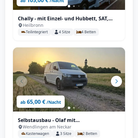
105,00 €
ab
/Nacht
Chally - mit Einzel- und Hubbett, SAT,
Heilbronn
Fahrradträger uvm.
Teilintegriert
4
Sitze
4
Betten
65,00 €
ab
/Nacht
Selbstausbau - Olaf mit
Wendlingen am Neckar
Anhängerkupplung, Fahrradträger,
Kastenwagen
3
Sitze
2
Betten
Rückfahrkamera uvm.