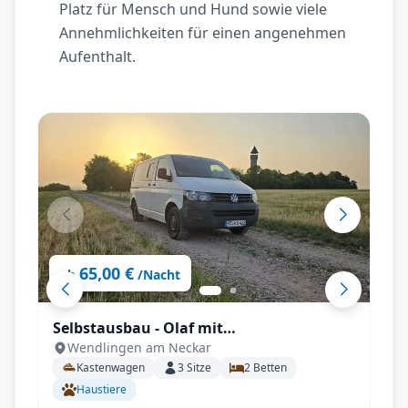
Platz für Mensch und Hund sowie viele
Annehmlichkeiten für einen angenehmen
Aufenthalt.
65,00 €
ab
/Nacht
Selbstausbau - Olaf mit
Wendlingen am Neckar
Anhängerkupplung, Fahrradträger,
Kastenwagen
3
Sitze
2
Betten
Rückfahrkamera uvm.
Haustiere