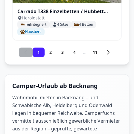
Carrado T338 Einzelbetten / Hubbett
Heroldstatt
(Navi, Sat, TV, Markise, Kamera, Tisch,
Teilintegriert
4
Sitze
4
Betten
Stühle, Fahrradträger) .
Haustiere
...
1
2
3
4
11
Camper-Urlaub ab Backnang
Wohnmobil mieten in Backnang – und
Schwäbische Alb, Heidelberg und Odenwald
liegen in bequemer Reichweite. Camperfuchs
vermittelt ausschließlich gewerbliche Vermieter
aus der Region – geprüfte, gewartete