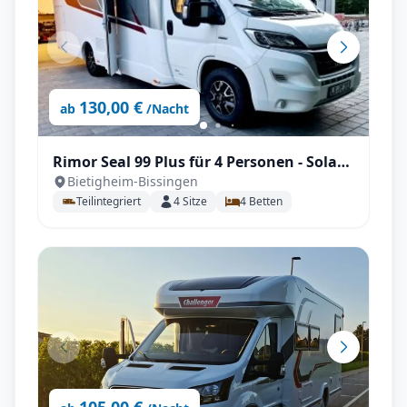
130,00 €
ab
/Nacht
Rimor Seal 99 Plus für 4 Personen - Solar -
Bietigheim-Bissingen
Face to Face Sitzgruppe
Teilintegriert
4
Sitze
4
Betten