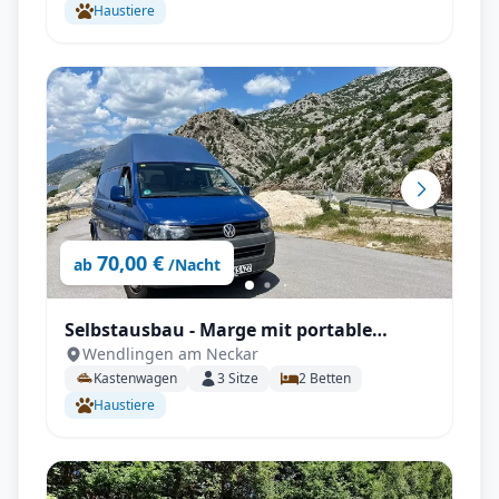
Haustiere
70,00 €
ab
/Nacht
Selbstausbau - Marge mit portable
Wendlingen am Neckar
Toilette, Anhängerkupplung,
Kastenwagen
3
Sitze
2
Betten
Standheizung uvm.
Haustiere