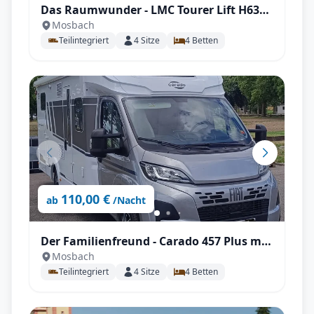
Das Raumwunder - LMC Tourer Lift H630
Mosbach
G mit Automatikgetriebe
Teilintegriert
4
Sitze
4
Betten
110,00 €
ab
/Nacht
Der Familienfreund - Carado 457 Plus mit
Mosbach
SAT, TV uvm.
Teilintegriert
4
Sitze
4
Betten