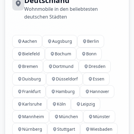
Deutschland
Wohnmobile in den beliebtesten
deutschen Städten
Aachen
Augsburg
Berlin
Bielefeld
Bochum
Bonn
Bremen
Dortmund
Dresden
Duisburg
Düsseldorf
Essen
Frankfurt
Hamburg
Hannover
Karlsruhe
Köln
Leipzig
Mannheim
München
Münster
Nürnberg
Stuttgart
Wiesbaden