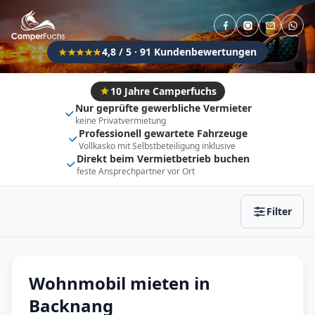
Direkt buchbar
Haustier erlaubt
Flexibel (±3 Tage)
Anhängerkupplung
4,8 / 5 · 91 Kundenbewertungen
★★★★★
Fahrzeugtyp
Vollintegriert
Kastenwagen
10 Jahre Camperfuchs
Nur geprüfte gewerbliche Vermieter
Alkoven
Teil-Integriert
keine Privatvermietung
Professionell gewartete Fahrzeuge
Wohnwagen
Vollkasko mit Selbstbeteiligung inklusive
Direkt beim Vermietbetrieb buchen
feste Ansprechpartner vor Ort
Zurücksetzen
Ergebnisse anzeigen
Filter
Wohnmobil mieten in
Backnang