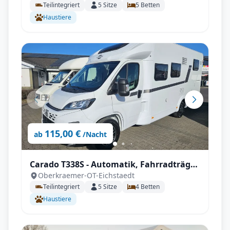
Teilintegriert
5
Sitze
5
Betten
Haustiere
115,00 €
ab
/Nacht
Carado T338S - Automatik, Fahrradträger,
Oberkraemer-OT-Eichstaedt
inkl. Sonderzubehör
Teilintegriert
5
Sitze
4
Betten
Haustiere