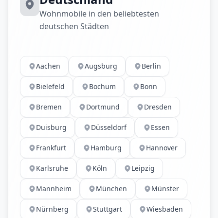
Wohnmobile in den beliebtesten
deutschen Städten
Aachen
Augsburg
Berlin
Bielefeld
Bochum
Bonn
Bremen
Dortmund
Dresden
Duisburg
Düsseldorf
Essen
Frankfurt
Hamburg
Hannover
Karlsruhe
Köln
Leipzig
Mannheim
München
Münster
Nürnberg
Stuttgart
Wiesbaden