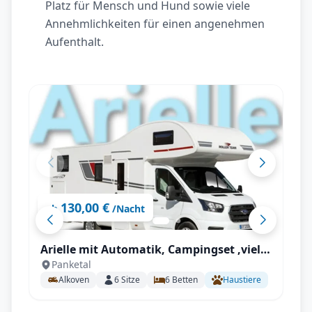
Platz für Mensch und Hund sowie viele
Annehmlichkeiten für einen angenehmen
Aufenthalt.
130,00 €
ab
/Nacht
Arielle mit Automatik, Campingset ,viel
Panketal
Staumöglichkeiten uvm.
Alkoven
6
Sitze
6
Betten
Haustiere