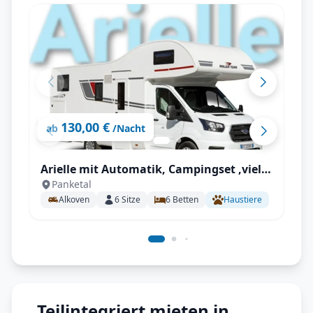
130,00 €
ab
/Nacht
Arielle mit Automatik, Campingset ,viel
Panketal
Staumöglichkeiten uvm.
Alkoven
6
Sitze
6
Betten
Haustiere
Teilintegriert mieten in