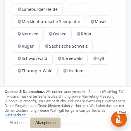
Lüneburger Heide
Mecklenburgische Seenplatte
Mosel
Nordsee
Ostsee
Rhön
Rügen
Sächsische Schweiz
Schwarzwald
Spreewald
Sylt
Thüringer Wald
Usedom
Wir nutzen anonymisierte Statistik (PostHog, EU)
Cookies & Datenschutz.
BUNDESLÄNDER
inklusive maskierter Seitenaufzeichnung sowie Marketing-Messung
(Google, Microsoft), um Camperfuchs und unsere Werbung zu verbessern.
Bundesländer in
Deine Eingaben und Texte bleiben dabei verborgen. Wir laden das nur mit
deiner Zustimmung – deine Wahl gilt für ganz camperfuchs.de.
Deutschland
Chat
Datenschutz
Wohnmobile in allen deutschen
Ablehnen
Akzeptieren