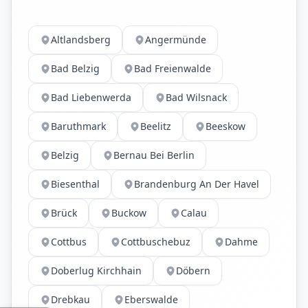
Altlandsberg
Angermünde
Bad Belzig
Bad Freienwalde
Bad Liebenwerda
Bad Wilsnack
Baruthmark
Beelitz
Beeskow
Belzig
Bernau Bei Berlin
Biesenthal
Brandenburg An Der Havel
Brück
Buckow
Calau
Cottbus
Cottbuschebuz
Dahme
Doberlug Kirchhain
Döbern
Drebkau
Eberswalde