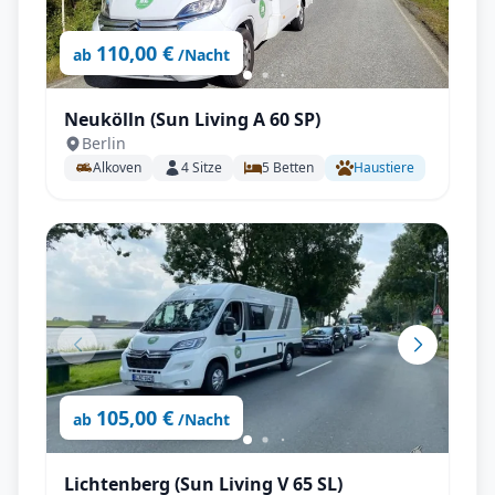
110,00 €
ab
/Nacht
Neukölln (Sun Living A 60 SP)
Berlin
Alkoven
4
Sitze
5
Betten
Haustiere
105,00 €
ab
/Nacht
Lichtenberg (Sun Living V 65 SL)