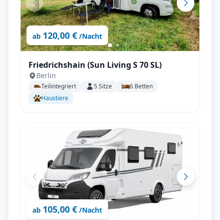
120,00 €
ab
/Nacht
Friedrichshain (Sun Living S 70 SL)
Berlin
Teilintegriert
5
Sitze
6
Betten
Haustiere
105,00 €
ab
/Nacht