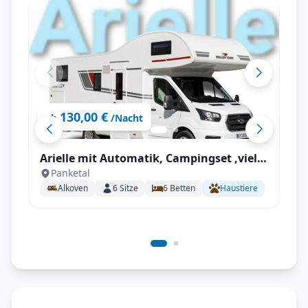
130,00 €
ab
/Nacht
Arielle mit Automatik, Campingset ,viel
Panketal
Staumöglichkeiten uvm.
Alkoven
6
Sitze
6
Betten
Haustiere