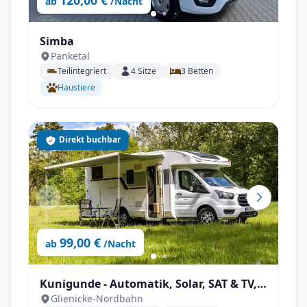
120,00 €
ab
/Nacht
Simba
Panketal
Teilintegriert
4
Sitze
3
Betten
Haustiere
Direkt buchbar
99,00 €
ab
/Nacht
Kunigunde - Automatik, Solar, SAT & TV,
Glienicke-Nordbahn
viel Platz