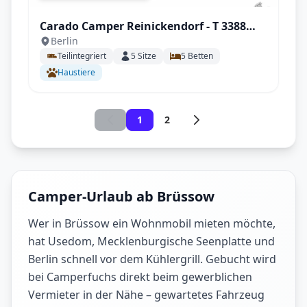
Carado Camper Reinickendorf - T 3388
Berlin
Palmo Edition mit Solar uvm.
Teilintegriert
5
Sitze
5
Betten
Haustiere
1
2
Camper-Urlaub ab Brüssow
Wer in Brüssow ein Wohnmobil mieten möchte,
hat Usedom, Mecklenburgische Seenplatte und
Berlin schnell vor dem Kühlergrill. Gebucht wird
bei Camperfuchs direkt beim gewerblichen
Vermieter in der Nähe – gewartetes Fahrzeug