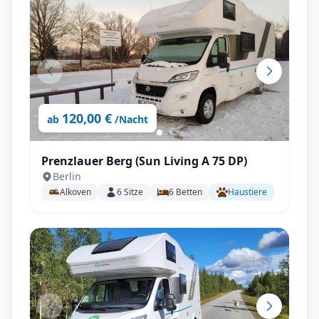
120,00 €
ab
/Nacht
Prenzlauer Berg (Sun Living A 75 DP)
Berlin
Alkoven
6
Sitze
6
Betten
Haustiere