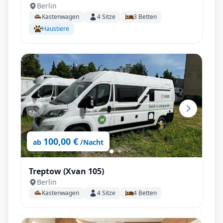
Berlin
Kastenwagen
4
Sitze
3
Betten
Haustiere
100,00 €
ab
/Nacht
Treptow (Xvan 105)
Berlin
Kastenwagen
4
Sitze
4
Betten