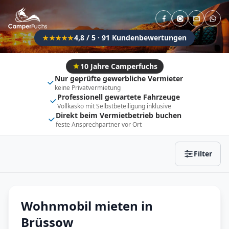
Direkt buchbar
Haustier erlaubt
Flexibel (±3 Tage)
Anhängerkupplung
4,8 / 5 · 91 Kundenbewertungen
★★★★★
Fahrzeugtyp
Vollintegriert
Kastenwagen
10 Jahre Camperfuchs
Nur geprüfte gewerbliche Vermieter
Alkoven
Teil-Integriert
keine Privatvermietung
Professionell gewartete Fahrzeuge
Wohnwagen
Vollkasko mit Selbstbeteiligung inklusive
Direkt beim Vermietbetrieb buchen
feste Ansprechpartner vor Ort
Zurücksetzen
Ergebnisse anzeigen
Filter
Wohnmobil mieten in
Brüssow