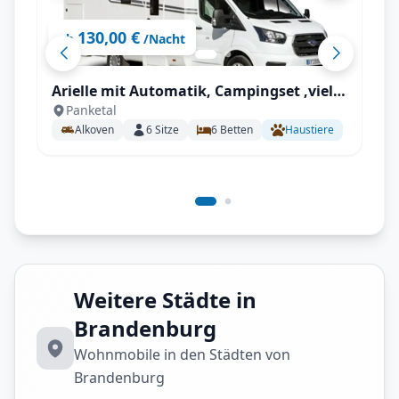
130,00 €
ab
/Nacht
Arielle mit Automatik, Campingset ,viel
Panketal
Staumöglichkeiten uvm.
Alkoven
6
Sitze
6
Betten
Haustiere
Weitere Städte in
Brandenburg
Wohnmobile in den Städten von
Brandenburg