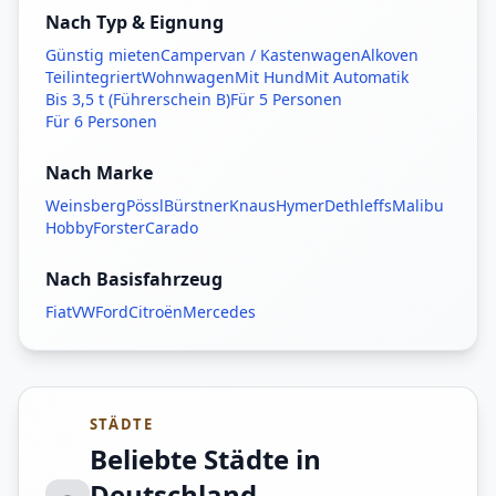
Nach Typ & Eignung
Günstig mieten
Campervan / Kastenwagen
Alkoven
Teilintegriert
Wohnwagen
Mit Hund
Mit Automatik
Bis 3,5 t (Führerschein B)
Für 5 Personen
Für 6 Personen
Nach Marke
Weinsberg
Pössl
Bürstner
Knaus
Hymer
Dethleffs
Malibu
Hobby
Forster
Carado
Nach Basisfahrzeug
Fiat
VW
Ford
Citroën
Mercedes
STÄDTE
Beliebte Städte in
Deutschland