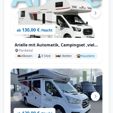
130,00 €
ab
/Nacht
Arielle mit Automatik, Campingset ,viel
Panketal
Staumöglichkeiten uvm.
Alkoven
6
Sitze
6
Betten
Haustiere