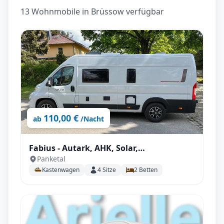
13 Wohnmobile in Brüssow verfügbar
110,00 €
ab
/Nacht
Fabius - Autark, AHK, Solar,
Panketal
Fahrradträger, Markise, Campingsset
Kastenwagen
4
Sitze
2
Betten
uvm.