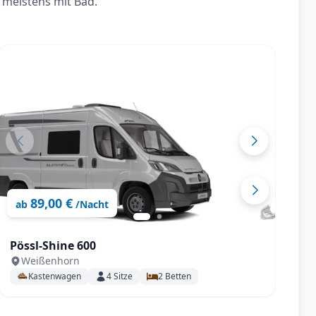
 meistens mit Bad.
89,00 €
ab
/Nacht
Pössl-Shine 600
C
Weißenhorn
M
Kastenwagen
4
Sitze
2
Betten