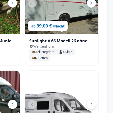
99,00 €
ab
/Nacht
 Munich
Sunlight V 66 Modell 26 ohne
Weißenhorn
Hubbett geräumig für 2 P.
Teilintegriert
4
Sitze
2
Betten