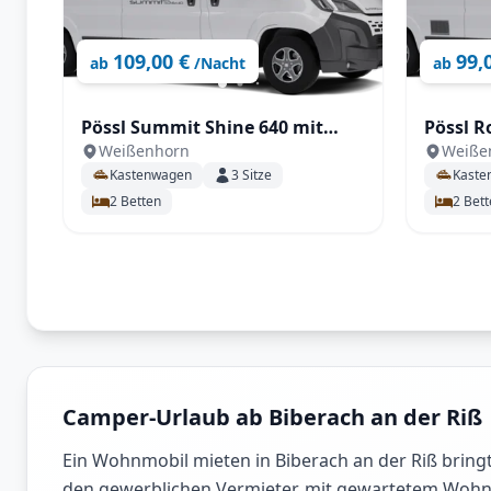
109,00 €
99,
ab
/Nacht
ab
Pössl Summit Shine 640 mit
Pössl R
Weißenhorn
Weiße
Automatikgetriebe 180 PS
Kastenwagen
3
Sitze
Kaste
2
Betten
2
Bett
Camper-Urlaub ab Biberach an der Riß
Ein Wohnmobil mieten in Biberach an der Riß bringt
den gewerblichen Vermieter, mit gewartetem Wohnmob