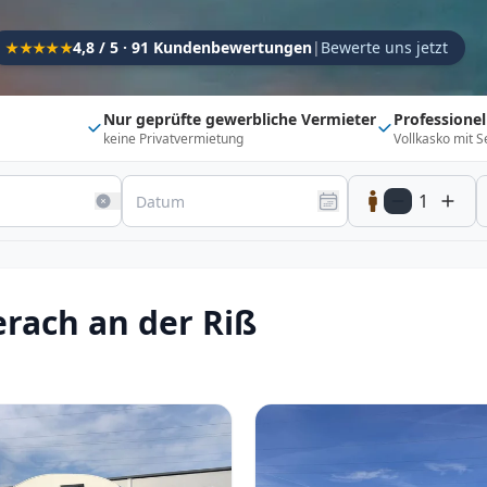
Kapazität
4,8 / 5 · 91 Kundenbewertungen
|
Bewerte uns jetzt
★★★★★
Sitzplätze
1
Schlafplätze
1
Nur geprüfte gewerbliche Vermieter
Professione
keine Privatvermietung
Vollkasko mit S
Suchradius
Umkreis
150
km
1
20 km
500 km
Optionen
Direkt buchbar
Haustier erlaubt
rach an der Riß
Flexibel (±3 Tage)
Anhängerkupplung
Fahrzeugtyp
Vollintegriert
Kastenwagen
Alkoven
Teil-Integriert
Wohnwagen