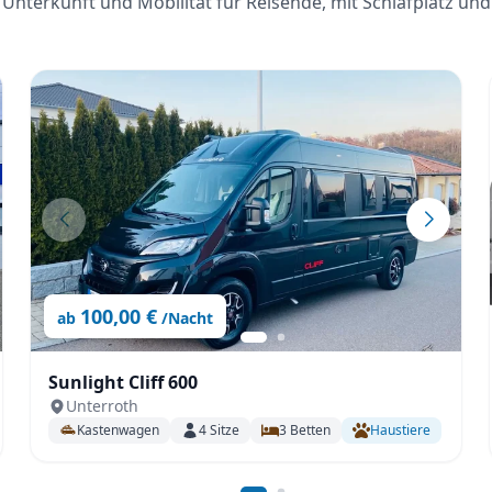
Unterkunft und Mobilität für Reisende, mit Schlafplatz und
100,00 €
ab
/Nacht
Sunlight Cliff 600
Unterroth
Kastenwagen
4
Sitze
3
Betten
Haustiere