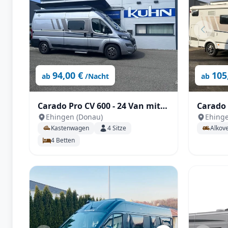
94,00 €
105
ab
/Nacht
ab
Carado Pro CV 600 - 24 Van mit
Carado pro
Ehingen (Donau)
Ehinge
Aufstelldach, TV, Automatik
großzüg
Kastenwagen
4
Sitze
Alkov
uvm.
Persone
4
Betten
zusätzl
/ Navi 