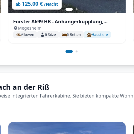
125,00 €
ab
/Nacht
Forster A699 HB - Anhängerkupplung,
Megesheim
Markise, Fahrradträger,
Alkoven
6
Sitze
6
Betten
Haustiere
Fahrerhausverdunklung uvm.
rach an der Riß
lweise integrierten Fahrerkabine. Sie bieten kompakte Wohn