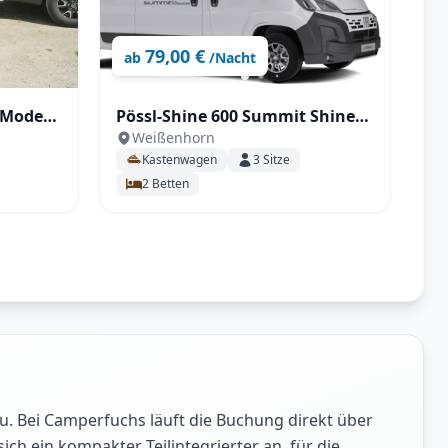
79,00 €
ab
/Nacht
 Modell
Pössl-Shine 600 Summit Shine
Weißenhorn
bbett
LR unter 6m! Automatik
Kastenwagen
3
Sitze
2
Betten
u. Bei Camperfuchs läuft die Buchung direkt über
h ein kompakter Teilintegrierter an, für die