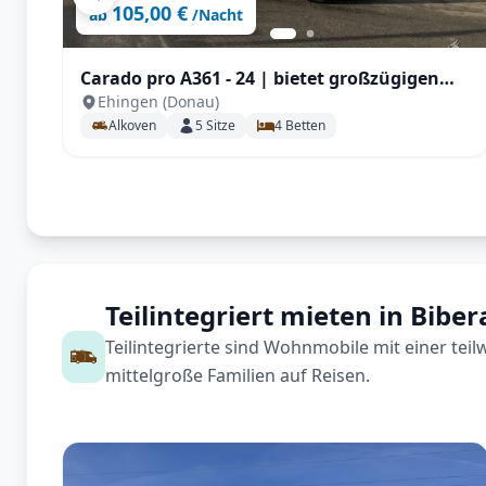
105,00 €
ab
/Nacht
Carado pro A361 - 24 | bietet großzügigen
Ehingen (Donau)
Platz für 4-5 Personen , großem Doppelbett,
Alkoven
5
Sitze
4
Betten
zusätzlicher Sitzgruppe, SAT / TV / Navi und
Markise
Teilintegriert mieten in Bibe
Teilintegrierte sind Wohnmobile mit einer tei
mittelgroße Familien auf Reisen.