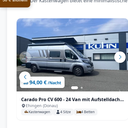
Der Kastenwagen bietet eine minimalistische 
sichern
94,00 €
ab
/Nacht
Carado Pro CV 600 - 24 Van mit Aufstelldach,
Ehingen (Donau)
TV, Automatik uvm.
Kastenwagen
4
Sitze
4
Betten