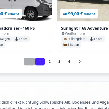
00 €
99,00 €
/Nacht
ab
/Nacht
oadcruiser - 160 PS
Sunlight T 68 Adventure
nhorn
Weißenhorn
26 mit Einzelbetten +Hu
nwagen
3
Sitze
Teilintegriert
4
Sitze
en
4
Betten
1
2
3
4
 dich direkt Richtung Schwäbische Alb, Bodensee und Allgä
il und Versicherungsschutz inklusive. Für Paare bietet sic