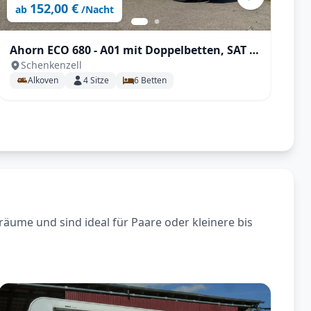
152,00 €
ab
/Nacht
Ahorn ECO 680 - A01 mit Doppelbetten, SAT &
A
Schenkenzell
TV
Alkoven
4
Sitze
6
Betten
räume und sind ideal für Paare oder kleinere bis