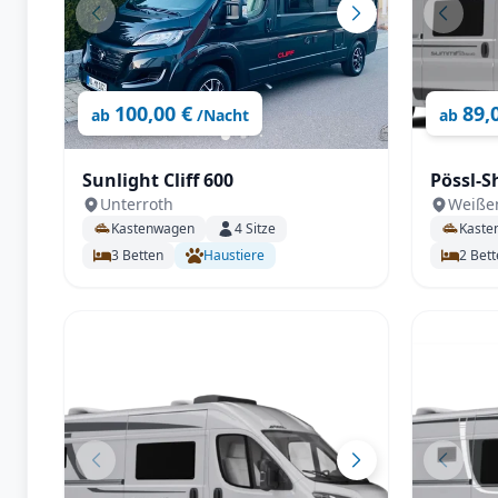
100,00 €
89,
ab
/Nacht
ab
Sunlight Cliff 600
Pössl-S
Unterroth
Weiße
Kastenwagen
4
Sitze
Kaste
3
Betten
Haustiere
2
Bett