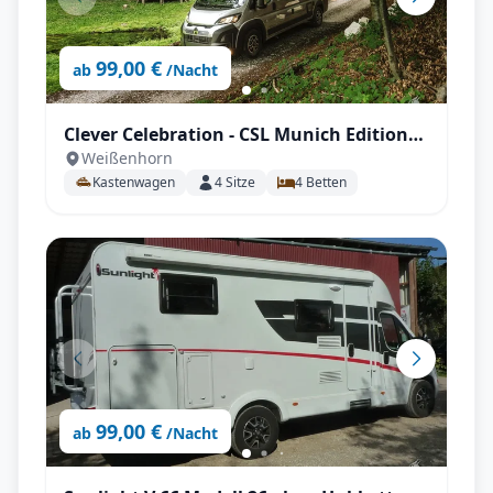
99,00 €
ab
/Nacht
Clever Celebration - CSL Munich Edition
Weißenhorn
Modell 26 mit Aufstelldach
Kastenwagen
4
Sitze
4
Betten
99,00 €
ab
/Nacht