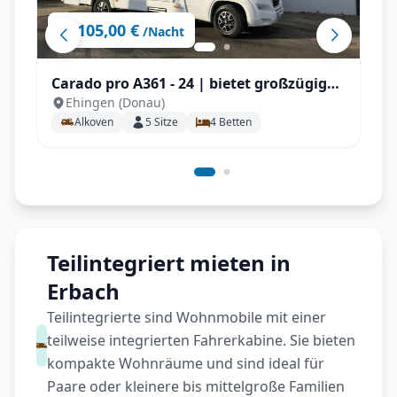
105,00 €
ab
/Nacht
Carado pro A361 - 24 | bietet großzügigen
Ehingen (Donau)
Platz für 4-5 Personen , großem
Alkoven
5
Sitze
4
Betten
Doppelbett, zusätzlicher Sitzgruppe, SAT
/ TV / Navi und Markise
Teilintegriert mieten in
Erbach
Teilintegrierte sind Wohnmobile mit einer
teilweise integrierten Fahrerkabine. Sie bieten
kompakte Wohnräume und sind ideal für
Paare oder kleinere bis mittelgroße Familien