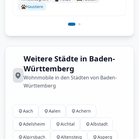
Stühle, Fahrradträger)
Haustiere
Weitere Städte in Baden-
Württemberg
Wohnmobile in den Städten von Baden-
Württemberg
Aach
Aalen
Achern
Adelsheim
Aichtal
Albstadt
Alpirsbach
Altensteig
Asperg