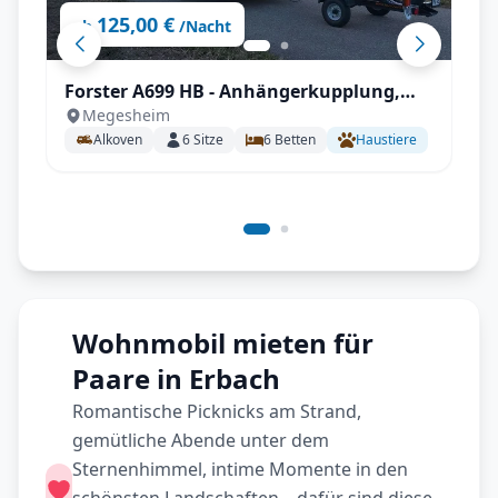
125,00 €
ab
/Nacht
Forster A699 HB - Anhängerkupplung,
Megesheim
Markise, Fahrradträger,
Alkoven
6
Sitze
6
Betten
Haustiere
Fahrerhausverdunklung uvm.
Wohnmobil mieten für
Paare in Erbach
Romantische Picknicks am Strand,
gemütliche Abende unter dem
Sternenhimmel, intime Momente in den