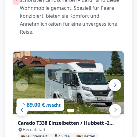
schönsten Landschaften – dafür sind diese
Wohnmobile gemacht. Speziell für Paare
konzipiert, bieten sie Komfort und
Annehmlichkeiten für eine unvergessliche
Reise.
89,00 €
ab
/Nacht
Carado T338 Einzelbetten / Hubbett -2
Heroldstatt
(Navi, Sat, TV, Markise, Kamera, Tisch,
Teilintegriert
4
Sitze
4
Betten