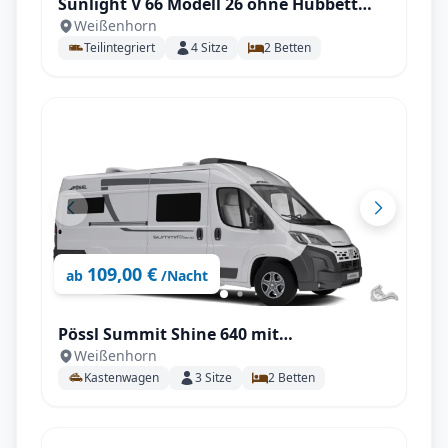
Sunlight V 66 Modell 26 ohne Hubbett
Weißenhorn
geräumig für 2 P.
Teilintegriert
4
Sitze
2
Betten
109,00 €
ab
/Nacht
Pössl Summit Shine 640 mit
Weißenhorn
Automatikgetriebe 180 PS
Kastenwagen
3
Sitze
2
Betten