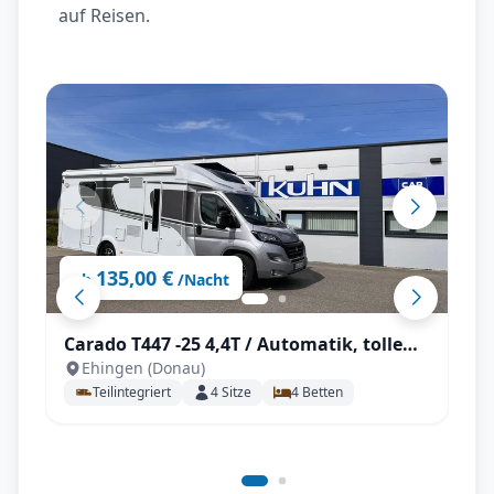
auf Reisen.
135,00 €
ab
/Nacht
Carado T447 -25 4,4T / Automatik, tolle
Ehingen (Donau)
Ausstattung mit Einzelbetten und
Teilintegriert
4
Sitze
4
Betten
Hubbett für 4 Personen, SAT / TV / Solar /
Navi und Markise und Fahrradträger