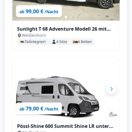
99,00 €
ab
/Nacht
Sunlight T 68 Adventure Modell 26 mit
Weißenhorn
Einzelbetten +Hubbett
Teilintegriert
4
Sitze
4
Betten
79,00 €
ab
/Nacht
Pössl-Shine 600 Summit Shine LR unter