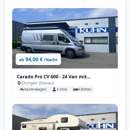
94,00 €
ab
/Nacht
Carado Pro CV 600 - 24 Van mit
Ehingen (Donau)
Aufstelldach, TV, Automatik uvm.
Kastenwagen
4
Sitze
4
Betten