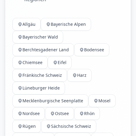
Allgäu
Bayerische Alpen
Bayerischer Wald
Berchtesgadener Land
Bodensee
Chiemsee
Eifel
Fränkische Schweiz
Harz
Lüneburger Heide
Mecklenburgische Seenplatte
Mosel
Nordsee
Ostsee
Rhön
Rügen
Sächsische Schweiz