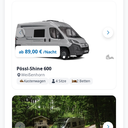
89,00 €
ab
/Nacht
Pössl-Shine 600
Weißenhorn
Kastenwagen
4
Sitze
2
Betten