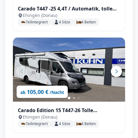
Carado T447 -25 4,4T / Automatik, tolle
Ehingen (Donau)
Ausstattung mit Einzelbetten und
Teilintegriert
4
Sitze
4
Betten
Hubbett für 4 Personen, SAT / TV / Solar /
Navi und Markise und Fahrradträger
105,00 €
ab
/Nacht
Carado Edition 15 T447-26 Tolle
Ehingen (Donau)
Ausstattung mit Einzelbetten und
Teilintegriert
4
Sitze
4
Betten
Hubbett für 4 Personen, SAT / TV / Solar /
Navi und Markise und Fahrradträger