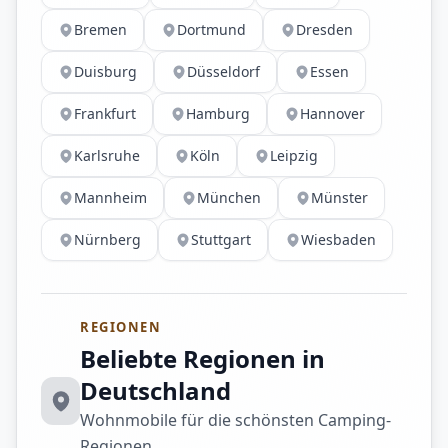
Bremen
Dortmund
Dresden
Duisburg
Düsseldorf
Essen
Frankfurt
Hamburg
Hannover
Karlsruhe
Köln
Leipzig
Mannheim
München
Münster
Nürnberg
Stuttgart
Wiesbaden
REGIONEN
Beliebte Regionen in
Deutschland
Wohnmobile für die schönsten Camping-
Regionen