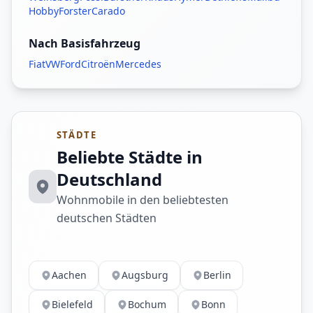
Hobby
Forster
Carado
Nach Basisfahrzeug
Fiat
VW
Ford
Citroën
Mercedes
STÄDTE
Beliebte Städte in
Deutschland
Wohnmobile in den beliebtesten
deutschen Städten
Aachen
Augsburg
Berlin
Bielefeld
Bochum
Bonn