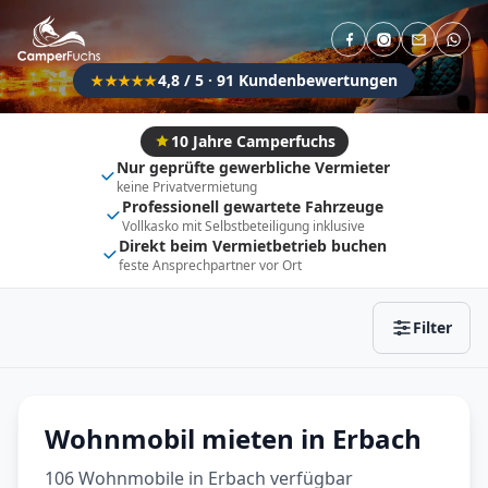
Direkt buchbar
Haustier erlaubt
Flexibel (±3 Tage)
Anhängerkupplung
4,8 / 5 · 91 Kundenbewertungen
★★★★★
Fahrzeugtyp
Vollintegriert
Kastenwagen
10 Jahre Camperfuchs
Nur geprüfte gewerbliche Vermieter
Alkoven
Teil-Integriert
keine Privatvermietung
Professionell gewartete Fahrzeuge
Wohnwagen
Vollkasko mit Selbstbeteiligung inklusive
Direkt beim Vermietbetrieb buchen
feste Ansprechpartner vor Ort
Zurücksetzen
Ergebnisse anzeigen
Filter
Wohnmobil mieten in Erbach
106 Wohnmobile in Erbach verfügbar