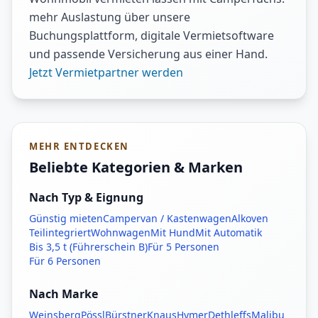
mehr Auslastung über unsere
Buchungsplattform, digitale Vermietsoftware
und passende Versicherung aus einer Hand.
Jetzt Vermietpartner werden
MEHR ENTDECKEN
Beliebte Kategorien & Marken
Nach Typ & Eignung
Günstig mieten
Campervan / Kastenwagen
Alkoven
Teilintegriert
Wohnwagen
Mit Hund
Mit Automatik
Bis 3,5 t (Führerschein B)
Für 5 Personen
Für 6 Personen
Nach Marke
Weinsberg
Pössl
Bürstner
Knaus
Hymer
Dethleffs
Malibu