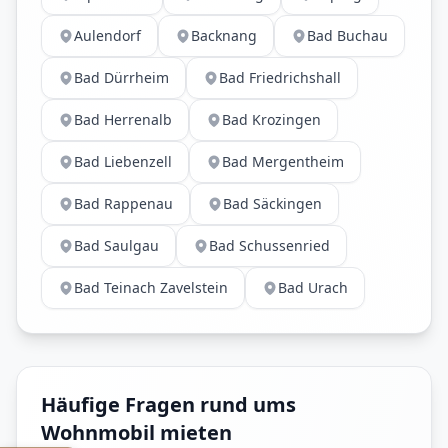
Aulendorf
Backnang
Bad Buchau
Bad Dürrheim
Bad Friedrichshall
Bad Herrenalb
Bad Krozingen
Bad Liebenzell
Bad Mergentheim
Bad Rappenau
Bad Säckingen
Bad Saulgau
Bad Schussenried
Bad Teinach Zavelstein
Bad Urach
Häufige Fragen rund ums
Wohnmobil mieten