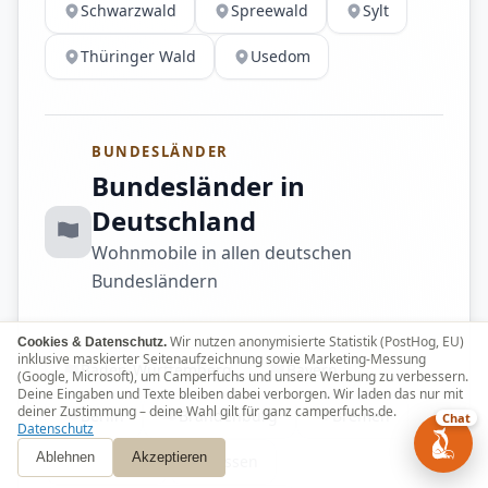
Schwarzwald
Spreewald
Sylt
Thüringer Wald
Usedom
BUNDESLÄNDER
Bundesländer in
Deutschland
Wohnmobile in allen deutschen
Bundesländern
Wir nutzen anonymisierte Statistik (PostHog, EU)
Cookies & Datenschutz.
inklusive maskierter Seitenaufzeichnung sowie Marketing-Messung
Baden-Württemberg
Bayern
(Google, Microsoft), um Camperfuchs und unsere Werbung zu verbessern.
Deine Eingaben und Texte bleiben dabei verborgen. Wir laden das nur mit
deiner Zustimmung – deine Wahl gilt für ganz camperfuchs.de.
Berlin
Brandenburg
Bremen
Chat
Datenschutz
Ablehnen
Akzeptieren
Hamburg
Hessen