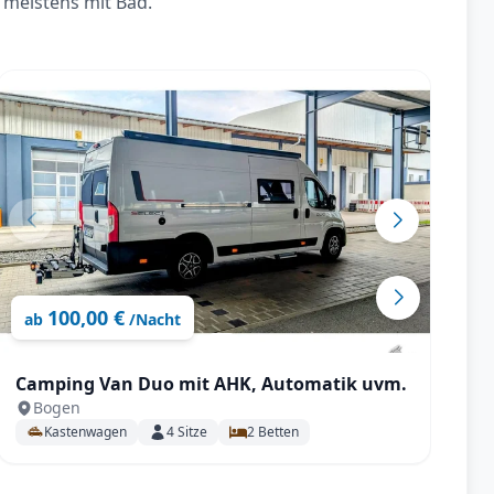
 meistens mit Bad.
100,00 €
ab
/Nacht
Camping Van Duo mit AHK, Automatik uvm.
K
Bogen
K
Kastenwagen
4
Sitze
2
Betten