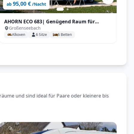
95,00 €
ab
/Nacht
AHORN ECO 683| Genügend Raum für
C
Großenseebach
Familien mit Klima etc.
Alkoven
6
Sitze
6
Betten
räume und sind ideal für Paare oder kleinere bis