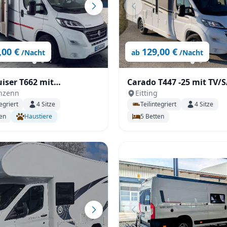
,00 €
129,00 €
/Nacht
ab
/Nacht
iser T662 mit
Carado T447 -25 mit TV/SA
nzenn
Eitting
ldach (C1) mit
inklusive Paket
egriert
4
Sitze
Teilintegriert
4
Sitze
r, SAT & TV,
en
Haustiere
5
Betten
r uvm.