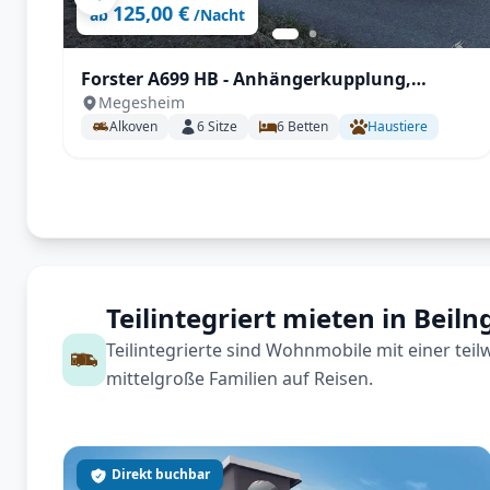
125,00 €
ab
/Nacht
Forster A699 HB - Anhängerkupplung,
Megesheim
Markise, Fahrradträger,
Alkoven
6
Sitze
6
Betten
Haustiere
Fahrerhausverdunklung uvm.
Teilintegriert mieten in Beiln
Teilintegrierte sind Wohnmobile mit einer tei
mittelgroße Familien auf Reisen.
Direkt buchbar