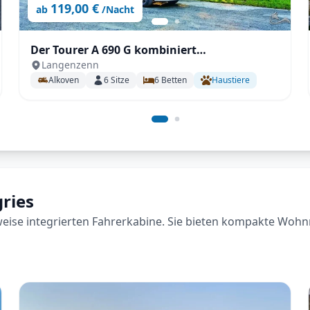
119,00 €
ab
/Nacht
Der Tourer A 690 G kombiniert
Langenzenn
familienfreundliches Raumangebot
Alkoven
6
Sitze
6
Betten
Haustiere
gries
lweise integrierten Fahrerkabine. Sie bieten kompakte Wohn