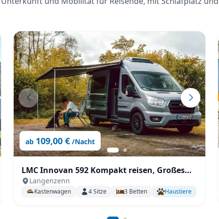
Unterkunft und Mobilität für Reisende, mit Schlafplatz und
109,00 €
ab
/Nacht
LMC Innovan 592 Kompakt reisen, Großes
Langenzenn
erleben – mit Einzelbetten und Komfort
Kastenwagen
4
Sitze
3
Betten
Haustiere