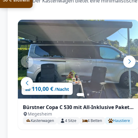
Der Kastenwagen bietet eine minimalistische 
sichern
110,00 €
ab
/Nacht
Bürstner Copa C 530 mit All-Inklusive Paket,
Megesheim
Automatikgetriebe, Aufstelldach uvm.
Kastenwagen
4
Sitze
4
Betten
Haustiere