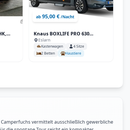
95,00 €
ab
/Nacht
HK,
Knaus BOXLIFE PRO 630
Eslarn
FREEWAY 60 YEARS KNAUS mit
Kastenwagen
4
Sitze
AHK uvm.
2
Betten
Haustiere
 Camperfuchs vermittelt ausschließlich gewerbliche
Für die spontane Tour reicht ein kompakter