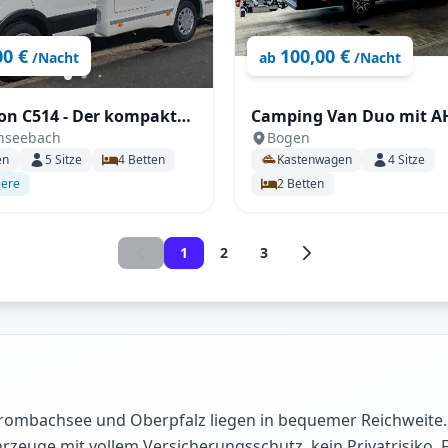
00 €
100,00 €
/Nacht
ab
/Nacht
on C514 - Der kompakte
Camping Van Duo mit A
nseebach
Bogen
n
Automatik uvm.
en
5
Sitze
4
Betten
Kastenwagen
4
Sitze
iere
2
Betten
1
2
3
Brombachsee und Oberpfalz liegen in bequemer Reichweite.
rzeuge mit vollem Versicherungsschutz, kein Privatrisiko. 