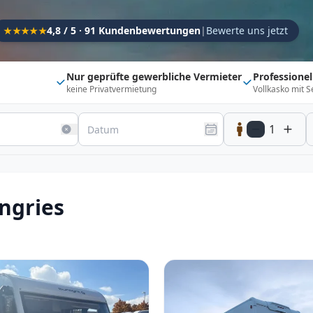
Kapazität
4,8 / 5 · 91 Kundenbewertungen
|
Bewerte uns jetzt
★★★★★
Sitzplätze
1
Schlafplätze
1
Nur geprüfte gewerbliche Vermieter
Professione
keine Privatvermietung
Vollkasko mit S
Suchradius
Umkreis
150
km
1
20 km
500 km
Optionen
Direkt buchbar
Haustier erlaubt
ngries
Flexibel (±3 Tage)
Anhängerkupplung
Fahrzeugtyp
Vollintegriert
Kastenwagen
Alkoven
Teil-Integriert
Wohnwagen