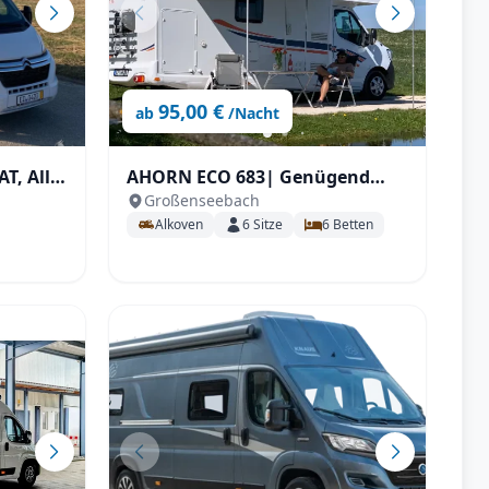
95,00 €
ab
/Nacht
T, All-
AHORN ECO 683| Genügend
Großenseebach
Raum für Familien mit Klima
Alkoven
6
Sitze
6
Betten
etc.