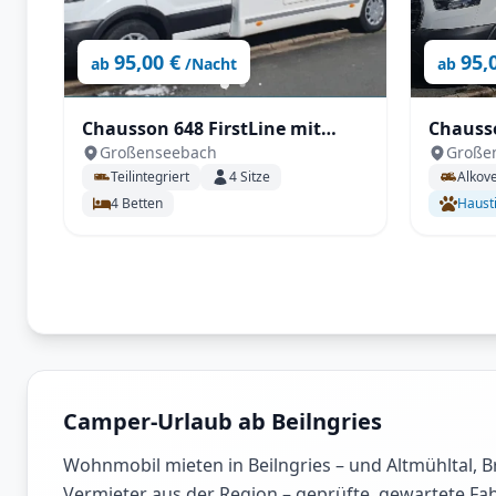
95,00 €
95,
ab
/Nacht
ab
Chausson 648 FirstLine mit
Chauss
Großenseebach
Große
Queensbett
Alkove
Teilintegriert
4
Sitze
Alkov
4
Betten
Haust
Camper-Urlaub ab Beilngries
Wohnmobil mieten in Beilngries – und Altmühltal, 
Vermieter aus der Region – geprüfte, gewartete Fah