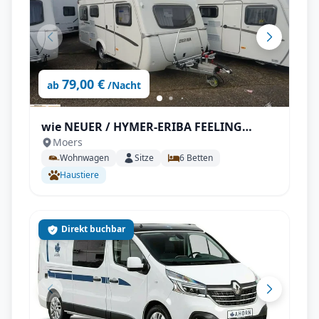
79,00 €
ab
/Nacht
wie NEUER / HYMER-ERIBA FEELING
Moers
425/SCHLAFDACH / - 6 Betten /
Wohnwagen
Sitze
6
Betten
Warmwasser, je optional, preiswert
Haustiere
AUTARK / KLIMA
Direkt buchbar