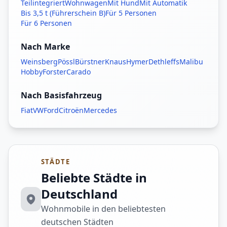
Teilintegriert
Wohnwagen
Mit Hund
Mit Automatik
Bis 3,5 t (Führerschein B)
Für 5 Personen
Für 6 Personen
Nach Marke
Weinsberg
Pössl
Bürstner
Knaus
Hymer
Dethleffs
Malibu
Hobby
Forster
Carado
Nach Basisfahrzeug
Fiat
VW
Ford
Citroën
Mercedes
STÄDTE
Beliebte Städte in
Deutschland
Wohnmobile in den beliebtesten
deutschen Städten