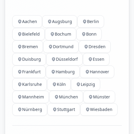
Aachen
Augsburg
Berlin
Bielefeld
Bochum
Bonn
Bremen
Dortmund
Dresden
Duisburg
Düsseldorf
Essen
Frankfurt
Hamburg
Hannover
Karlsruhe
Köln
Leipzig
Mannheim
München
Münster
Nürnberg
Stuttgart
Wiesbaden