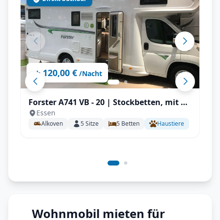
120,00 €
ab
/Nacht
Forster A741 VB - 20 | Stockbetten, mit TV
Essen
& SAT, Kinderzimmer
Alkoven
5
Sitze
5
Betten
Haustiere
Wohnmobil mieten für