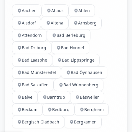
Aachen
Ahaus
Ahlen
Alsdorf
Altena
Arnsberg
Attendorn
Bad Berleburg
Bad Driburg
Bad Honnef
Bad Laasphe
Bad Lippspringe
Bad Münstereifel
Bad Öynhausen
Bad Salzuflen
Bad Wünnenberg
Balve
Barntrup
Bäsweiler
Beckum
Bedburg
Bergheim
Bergisch Gladbach
Bergkamen