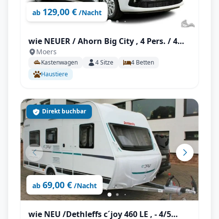
129,00 €
ab
/Nacht
wie NEUER / Ahorn Big City , 4 Pers. / 4
Moers
Gurte / 4 Betten / Kastenwagen mit
Kastenwagen
4
Sitze
4
Betten
AUFSTELLDACH ! AHK optional ! / 2er
Haustiere
Fahrradträger optional / E-Bike fähig !
Direkt buchbar
69,00 €
ab
/Nacht
wie NEU /Dethleffs c´joy 460 LE , - 4/5