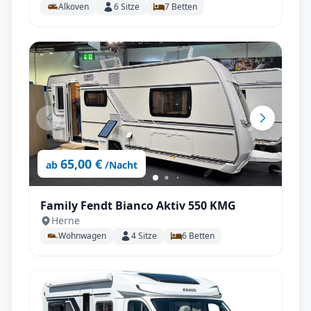
Alkoven
6
Sitze
7
Betten
65,00 €
ab
/Nacht
Family Fendt Bianco Aktiv 550 KMG
Herne
Wohnwagen
4
Sitze
6
Betten