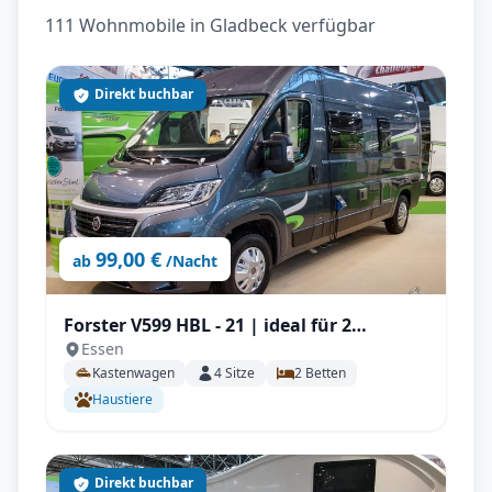
111 Wohnmobile in Gladbeck verfügbar
Direkt buchbar
99,00 €
ab
/Nacht
Forster V599 HBL - 21 | ideal für 2
Essen
Personen, Solar, Einparksensoren, AHK
Kastenwagen
4
Sitze
2
Betten
uvm.
Haustiere
Direkt buchbar