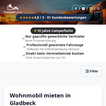
Direkt buchbar
Haustier erlaubt
Flexibel (±3 Tage)
Anhängerkupplung
4,8 / 5 · 91 Kundenbewertungen
★★★★★
Fahrzeugtyp
Vollintegriert
Kastenwagen
10 Jahre Camperfuchs
Nur geprüfte gewerbliche Vermieter
Alkoven
Teil-Integriert
keine Privatvermietung
Professionell gewartete Fahrzeuge
Wohnwagen
Vollkasko mit Selbstbeteiligung inklusive
Direkt beim Vermietbetrieb buchen
feste Ansprechpartner vor Ort
Zurücksetzen
Ergebnisse anzeigen
Filter
Wohnmobil mieten in
Gladbeck