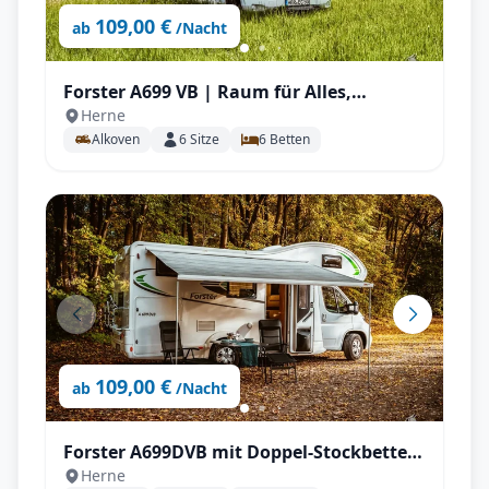
109,00 €
ab
/Nacht
Forster A699 VB | Raum für Alles,
Herne
Stockbetten uvm.
Alkoven
6
Sitze
6
Betten
109,00 €
ab
/Nacht
Forster A699DVB mit Doppel-Stockbetten
Herne
für bis zu 6 Personen!