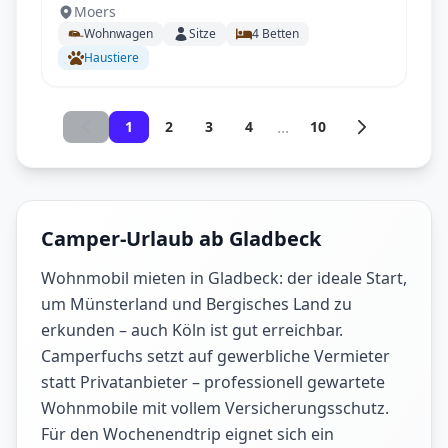
Moers
Betten , Einzelbetten- DB Umbau,
Wohnwagen
Sitze
4
Betten
Warmwasser, optional, preiswert KLIMA
Haustiere
...
1
2
3
4
10
Camper-Urlaub ab Gladbeck
Wohnmobil mieten in Gladbeck: der ideale Start,
um Münsterland und Bergisches Land zu
erkunden – auch Köln ist gut erreichbar.
Camperfuchs setzt auf gewerbliche Vermieter
statt Privatanbieter – professionell gewartete
Wohnmobile mit vollem Versicherungsschutz.
Für den Wochenendtrip eignet sich ein