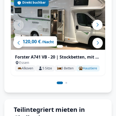
Direkt buchbar
120,00 €
ab
/Nacht
Forster A741 VB - 20 | Stockbetten, mit TV
Essen
& SAT, Kinderzimmer
Alkoven
5
Sitze
5
Betten
Haustiere
Teilintegriert mieten in