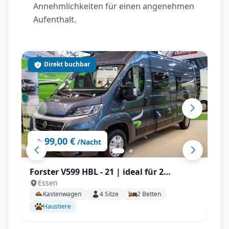
Annehmlichkeiten für einen angenehmen
Aufenthalt.
Direkt buchbar
99,00 €
ab
/Nacht
Forster V599 HBL - 21 | ideal für 2
Essen
Personen, Solar, Einparksensoren, AHK
Kastenwagen
4
Sitze
2
Betten
uvm.
Haustiere