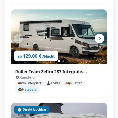
129,00 €
ab
/Nacht
Roller Team Zefiro 287 Integrale.
Raesfeld
Automatik, Autark
Vollintegriert
4
Sitze
4
Betten
Haustiere
Direkt buchbar