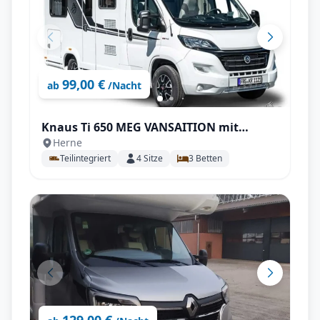
99,00 €
ab
/Nacht
Knaus Ti 650 MEG VANSAITION mit
Herne
Einzelbetten, SAT uvm.
Teilintegriert
4
Sitze
3
Betten