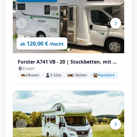
120,00 €
ab
/Nacht
Forster A741 VB - 20 | Stockbetten, mit TV
Essen
& SAT, Kinderzimmer
Alkoven
5
Sitze
5
Betten
Haustiere