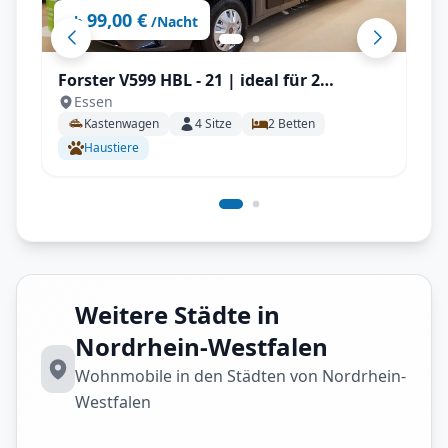
99,00 €
ab
/Nacht
Forster V599 HBL - 21 | ideal für 2
Essen
Personen, Solar, Einparksensoren, AHK
Kastenwagen
4
Sitze
2
Betten
uvm.
Haustiere
Weitere Städte in
Nordrhein-Westfalen
Wohnmobile in den Städten von Nordrhein-
Westfalen