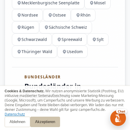
Mecklenburgische Seenplatte
Mosel
Nordsee
Ostsee
Rhön
Rügen
Sächsische Schweiz
Schwarzwald
Spreewald
Sylt
Thüringer Wald
Usedom
BUNDESLÄNDER
Bundesländer in
Wir nutzen anonymisierte Statistik (PostHog, EU)
Cookies & Datenschutz.
Deutschland
inklusive maskierter Seitenaufzeichnung sowie Marketing-Messung
(Google, Microsoft), um Camperfuchs und unsere Werbung zu verbessern.
Wohnmobile in allen deutschen
Deine Eingaben und Texte bleiben dabei verborgen. Wir laden das nur mit
deiner Zustimmung – deine Wahl gilt für ganz camperfuchs.de.
Bundesländern
Chat
Datenschutz
Ablehnen
Akzeptieren