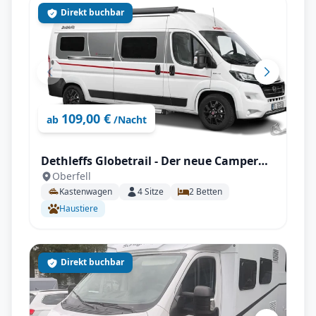
Direkt buchbar
109,00 €
ab
/Nacht
Dethleffs Globetrail - Der neue Camper
Oberfell
Van von Dethleffs - 90 Jahre
Kastenwagen
4
Sitze
2
Betten
Sonderedition
Haustiere
Direkt buchbar