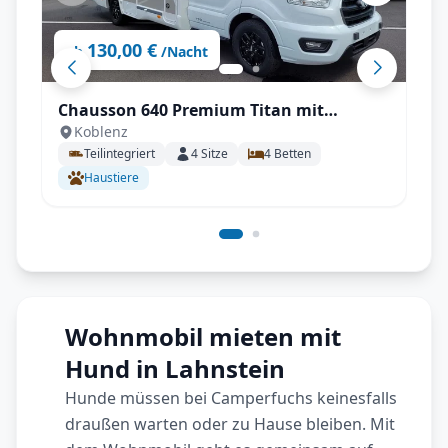
130,00 €
ab
/Nacht
Chausson 640 Premium Titan mit
Koblenz
Vollausstattung, Automatik, SAT & Klima
Teilintegriert
4
Sitze
4
Betten
ideal für 2 Personen
Haustiere
Wohnmobil mieten mit
Hund in Lahnstein
Hunde müssen bei Camperfuchs keinesfalls
draußen warten oder zu Hause bleiben. Mit