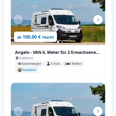
100,00 €
ab
/Nacht
Angelo - VAN 6, Meter für 2 Erwachsene
Koblenz
und 2 Kinder
Kastenwagen
4
Sitze
4
Betten
Haustiere