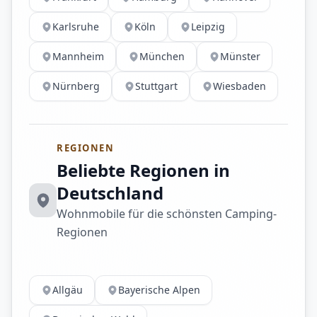
Karlsruhe
Köln
Leipzig
Mannheim
München
Münster
Nürnberg
Stuttgart
Wiesbaden
REGIONEN
Beliebte Regionen in
Deutschland
Wohnmobile für die schönsten Camping-
Regionen
Allgäu
Bayerische Alpen