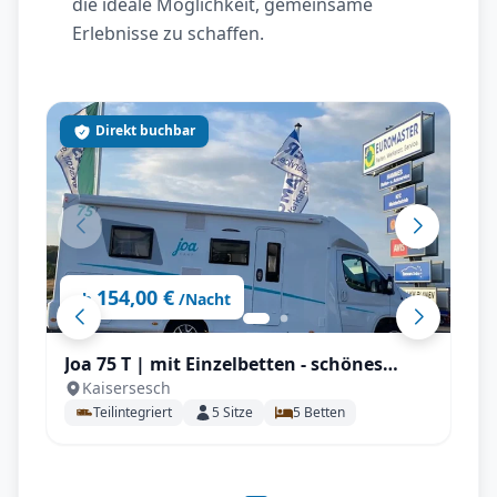
die ideale Möglichkeit, gemeinsame
Erlebnisse zu schaffen.
Direkt buchbar
154,00 €
ab
/Nacht
Joa 75 T | mit Einzelbetten - schönes
Kaisersesch
Raumgefühl mit Einzelbetten mit
Teilintegriert
5
Sitze
5
Betten
Rückfahrkamera, Solar