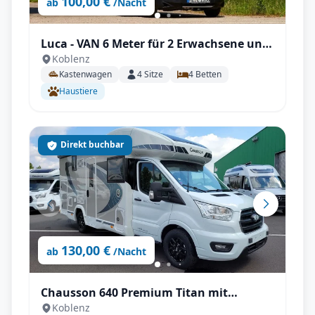
100,00 €
ab
/Nacht
Luca - VAN 6 Meter für 2 Erwachsene und
Koblenz
2 Kinder
Kastenwagen
4
Sitze
4
Betten
Haustiere
Direkt buchbar
130,00 €
ab
/Nacht
Chausson 640 Premium Titan mit
Koblenz
Vollausstattung, Automatik, SAT & Klima