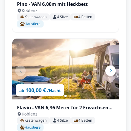
Pino - VAN 6,00m mit Heckbett
Koblenz
Kastenwagen
4
Sitze
4
Betten
Haustiere
100,00 €
ab
/Nacht
Flavio - VAN 6,36 Meter für 2 Erwachsene
Koblenz
und 2 Kinder
Kastenwagen
4
Sitze
4
Betten
Haustiere