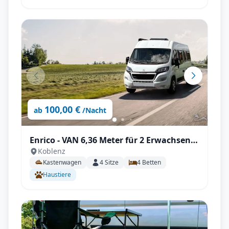
100,00 €
ab
/Nacht
Enrico - VAN 6,36 Meter für 2 Erwachsene
Koblenz
und 2 Kinder | Zubehör inkl.
Kastenwagen
4
Sitze
4
Betten
Haustiere