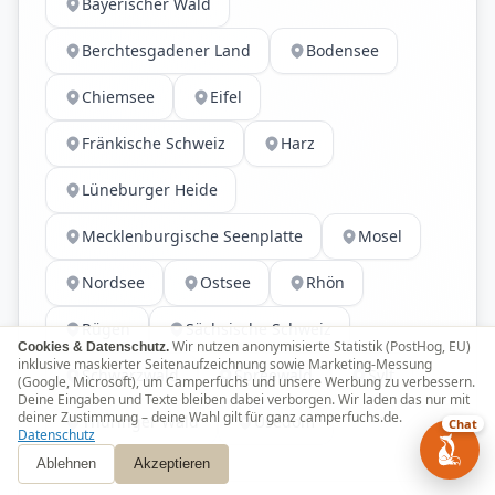
Bayerischer Wald
Berchtesgadener Land
Bodensee
Chiemsee
Eifel
Fränkische Schweiz
Harz
Lüneburger Heide
Mecklenburgische Seenplatte
Mosel
Nordsee
Ostsee
Rhön
Rügen
Sächsische Schweiz
Wir nutzen anonymisierte Statistik (PostHog, EU)
Cookies & Datenschutz.
inklusive maskierter Seitenaufzeichnung sowie Marketing-Messung
Schwarzwald
Spreewald
Sylt
(Google, Microsoft), um Camperfuchs und unsere Werbung zu verbessern.
Deine Eingaben und Texte bleiben dabei verborgen. Wir laden das nur mit
deiner Zustimmung – deine Wahl gilt für ganz camperfuchs.de.
Thüringer Wald
Usedom
Chat
Datenschutz
Ablehnen
Akzeptieren