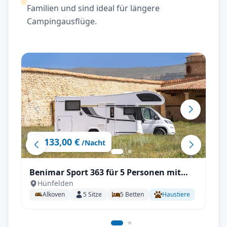
Familien und sind ideal für längere
Campingausflüge.
133,00 €
ab
/Nacht
Benimar Sport 363 für 5 Personen mit
Hünfelden
Einzelbetten, Solar, Winterpaket
Alkoven
5
Sitze
5
Betten
Haustiere