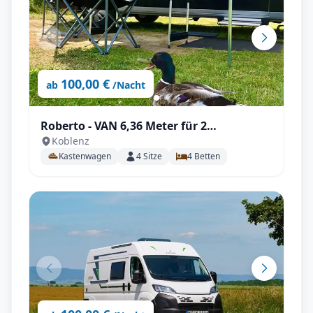
100,00 €
ab
/Nacht
Roberto - VAN 6,36 Meter für 2
Koblenz
Erwachsene und 2 Kinder | Solar
Kastenwagen
4
Sitze
4
Betten