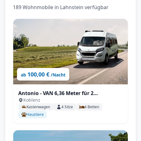
189 Wohnmobile in Lahnstein verfügbar
100,00 €
ab
/Nacht
Antonio - VAN 6,36 Meter für 2
Koblenz
Erwachsene und 2 Kinder | Zubehör inkl.
Kastenwagen
4
Sitze
4
Betten
Haustiere