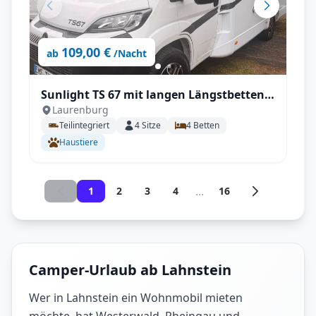
109,00 €
ab
/Nacht
Sunlight TS 67 mit langen Längstbetten
Laurenburg
und voll Autrak, Automatik
Teilintegriert
4
Sitze
4
Betten
Haustiere
...
1
2
3
4
16
Camper-Urlaub ab Lahnstein
Wer in Lahnstein ein Wohnmobil mieten