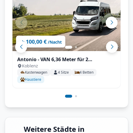
100,00 €
ab
/Nacht
Antonio - VAN 6,36 Meter für 2
Koblenz
Erwachsene und 2 Kinder | Zubehör inkl.
Kastenwagen
4
Sitze
4
Betten
Haustiere
Weitere Städte in