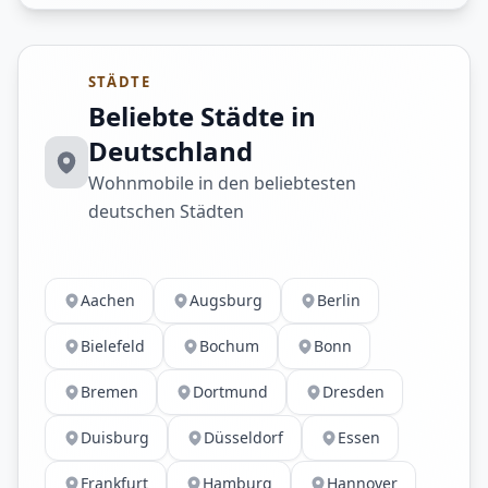
STÄDTE
Beliebte Städte in
Deutschland
Wohnmobile in den beliebtesten
deutschen Städten
Aachen
Augsburg
Berlin
Bielefeld
Bochum
Bonn
Bremen
Dortmund
Dresden
Duisburg
Düsseldorf
Essen
Frankfurt
Hamburg
Hannover