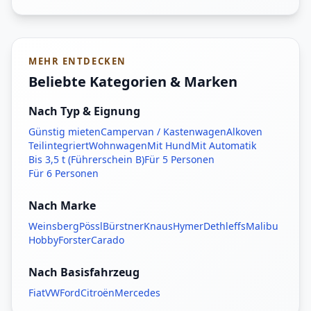
MEHR ENTDECKEN
Beliebte Kategorien & Marken
Nach Typ & Eignung
Günstig mieten
Campervan / Kastenwagen
Alkoven
Teilintegriert
Wohnwagen
Mit Hund
Mit Automatik
Bis 3,5 t (Führerschein B)
Für 5 Personen
Für 6 Personen
Nach Marke
Weinsberg
Pössl
Bürstner
Knaus
Hymer
Dethleffs
Malibu
Hobby
Forster
Carado
Nach Basisfahrzeug
Fiat
VW
Ford
Citroën
Mercedes