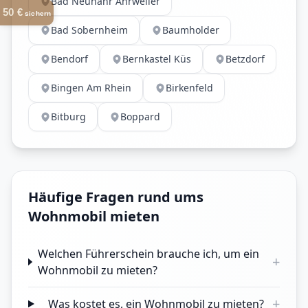
Bad Neünahr Ahrweiler
50 €
sichern
Bad Sobernheim
Baumholder
Bendorf
Bernkastel Küs
Betzdorf
Bingen Am Rhein
Birkenfeld
Bitburg
Boppard
Häufige Fragen rund ums
Wohnmobil mieten
Welchen Führerschein brauche ich, um ein
+
Wohnmobil zu mieten?
+
Was kostet es, ein Wohnmobil zu mieten?