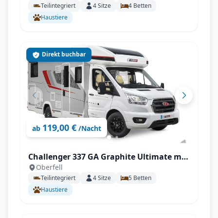
Teilintegriert
4
Sitze
4
Betten
ideal für 2 Personen
Haustiere
Direkt buchbar
119,00 €
ab
/Nacht
Challenger 337 GA Graphite Ultimate mit
Oberfell
Automatikgetriebe, SAT uvm.
Teilintegriert
4
Sitze
5
Betten
Haustiere