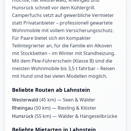
möchte, hat Westerwald, Rheingau und
Hunsrück schnell vor dem Kühlergrill.
Camperfuchs setzt auf gewerbliche Vermieter
statt Privatanbieter – professionell gewartete
Wohnmobile mit vollem Versicherungsschutz.
Für Paare bietet sich ein kompakter
Teilintegrierter an, für die Familie ein Alkoven
mit Stockbetten – im Winter mit Standheizung.
Mit dem Pkw-Führerschein (Klasse B) sind die
meisten Wohnmobile bis 3,5 t fahrbar – Reisen
mit Hund sind bei vielen Modellen möglich.
Beliebte Routen ab Lahnstein
Westerwald
(
45
km) —
Seen & Wälder
Rheingau
(
50
km) —
Riesling & Klöster
Hunsrück
(
55
km) —
Wälder & Hängeseilbrücke
Beliebte Mietarten in Lahnstein