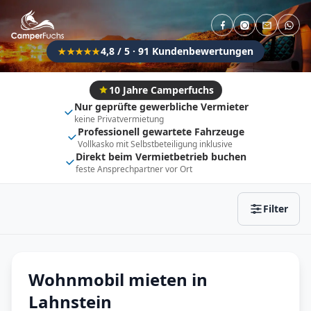
Direkt buchbar
Haustier erlaubt
Flexibel (±3 Tage)
Anhängerkupplung
4,8 / 5 · 91 Kundenbewertungen
★★★★★
Fahrzeugtyp
Vollintegriert
Kastenwagen
10 Jahre Camperfuchs
Nur geprüfte gewerbliche Vermieter
Alkoven
Teil-Integriert
keine Privatvermietung
Professionell gewartete Fahrzeuge
Wohnwagen
Vollkasko mit Selbstbeteiligung inklusive
Direkt beim Vermietbetrieb buchen
feste Ansprechpartner vor Ort
Zurücksetzen
Ergebnisse anzeigen
Filter
Wohnmobil mieten in
Lahnstein