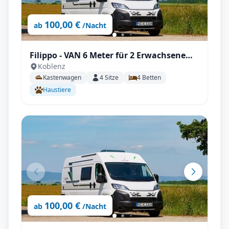
100,00 €
ab
/Nacht
Filippo - VAN 6 Meter für 2 Erwachsene
Koblenz
und 2 Kinder
Kastenwagen
4
Sitze
4
Betten
Haustiere
100,00 €
ab
/Nacht