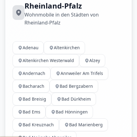
Rheinland-Pfalz
Wohnmobile in den Städten von
Rheinland-Pfalz
Adenau
Altenkirchen
Altenkirchen Westerwald
Alzey
Andernach
Annweiler Am Trifels
Bacharach
Bad Bergzabern
Bad Breisig
Bad Dürkheim
Bad Ems
Bad Hönningen
Bad Kreuznach
Bad Marienberg