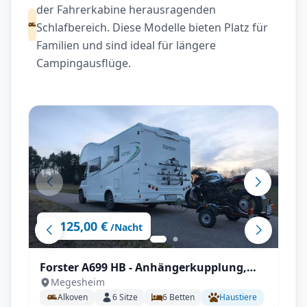
der Fahrerkabine herausragenden
Schlafbereich. Diese Modelle bieten Platz für
Familien und sind ideal für längere
Campingausflüge.
125,00 €
ab
/Nacht
Forster A699 HB - Anhängerkupplung,
Megesheim
Markise, Fahrradträger,
Alkoven
6
Sitze
6
Betten
Haustiere
Fahrerhausverdunklung uvm.