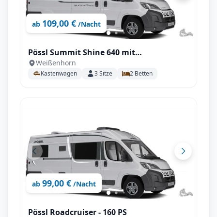
109,00 €
ab
/Nacht
Pössl Summit Shine 640 mit
Weißenhorn
Automatikgetriebe 180 PS
Kastenwagen
3
Sitze
2
Betten
99,00 €
ab
/Nacht
Pössl Roadcruiser - 160 PS