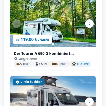
119,00 €
ab
/Nacht
Der Tourer A 690 G kombiniert
Langenzenn
familienfreundliches Raumangebot
Alkoven
6
Sitze
6
Betten
Haustiere
Direkt buchbar