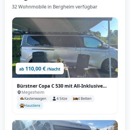
32 Wohnmobile in Bergheim verfügbar
110,00 €
ab
/Nacht
Bürstner Copa C 530 mit All-Inklusive
Megesheim
Paket, Automatikgetriebe, Aufstelldach
Kastenwagen
4
Sitze
4
Betten
uvm.
Haustiere