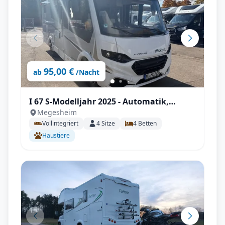
95,00 €
ab
/Nacht
I 67 S-Modelljahr 2025 - Automatik,
Megesheim
Dachklima, SAT & TV uvm.
Vollintegriert
4
Sitze
4
Betten
Haustiere