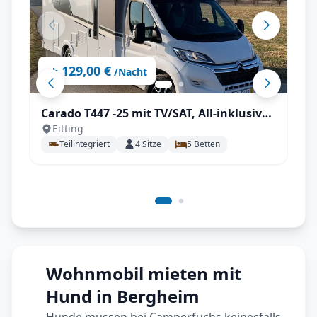
129,00 €
ab
/Nacht
Carado T447 -25 mit TV/SAT, All-inklusive
Eitting
Paket
Teilintegriert
4
Sitze
5
Betten
Wohnmobil mieten mit
Hund in Bergheim