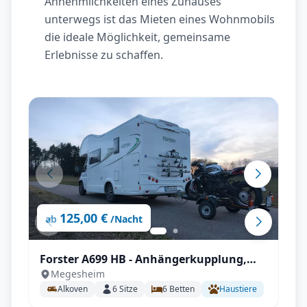
Annehmlichkeiten eines Zuhauses
unterwegs ist das Mieten eines Wohnmobils
die ideale Möglichkeit, gemeinsame
Erlebnisse zu schaffen.
125,00 €
ab
/Nacht
Forster A699 HB - Anhängerkupplung,
Megesheim
Markise, Fahrradträger,
Alkoven
6
Sitze
6
Betten
Haustiere
Fahrerhausverdunklung uvm.