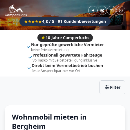
Direkt buchbar
Haustier erlaubt
Flexibel (±3 Tage)
Anhängerkupplung
4,8 / 5 · 91 Kundenbewertungen
★★★★★
Fahrzeugtyp
Vollintegriert
Kastenwagen
10 Jahre Camperfuchs
Nur geprüfte gewerbliche Vermieter
Alkoven
Teil-Integriert
keine Privatvermietung
Professionell gewartete Fahrzeuge
Wohnwagen
Vollkasko mit Selbstbeteiligung inklusive
Direkt beim Vermietbetrieb buchen
feste Ansprechpartner vor Ort
Zurücksetzen
Ergebnisse anzeigen
Filter
Wohnmobil mieten in
Bergheim