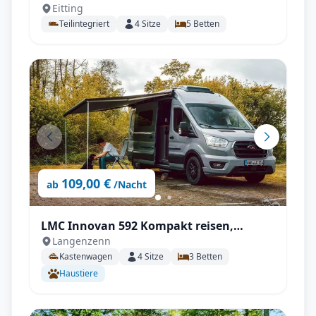
Eitting
Paket
Teilintegriert
4
Sitze
5
Betten
109,00 €
ab
/Nacht
LMC Innovan 592 Kompakt reisen,
Langenzenn
Großes erleben – mit Einzelbetten und
Kastenwagen
4
Sitze
3
Betten
Komfort
Haustiere