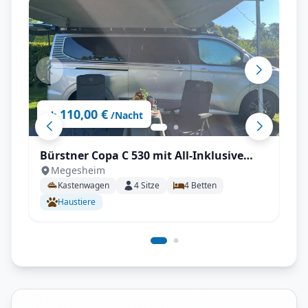
110,00 €
ab
/Nacht
Bürstner Copa C 530 mit All-Inklusive
Megesheim
Paket, Automatikgetriebe, Aufstelldach
Kastenwagen
4
Sitze
4
Betten
uvm.
Haustiere