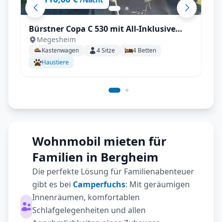
Bürstner Copa C 530 mit All-Inklusive
Megesheim
Paket, Automatikgetriebe, Aufstelldach
Kastenwagen
4
Sitze
4
Betten
uvm.
Haustiere
Wohnmobil mieten für
Familien in Bergheim
Die perfekte Lösung für Familienabenteuer
gibt es bei
Camperfuchs
: Mit geräumigen
Innenräumen, komfortablen
Schlafgelegenheiten und allen