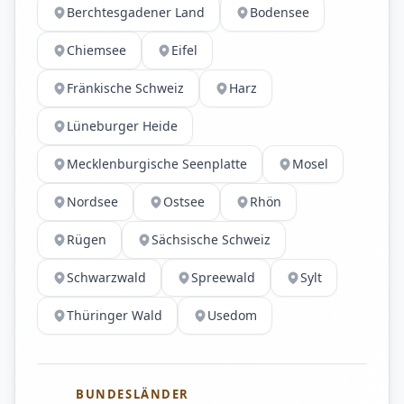
Berchtesgadener Land
Bodensee
Chiemsee
Eifel
Fränkische Schweiz
Harz
Lüneburger Heide
Mecklenburgische Seenplatte
Mosel
Nordsee
Ostsee
Rhön
Rügen
Sächsische Schweiz
Schwarzwald
Spreewald
Sylt
Thüringer Wald
Usedom
BUNDESLÄNDER