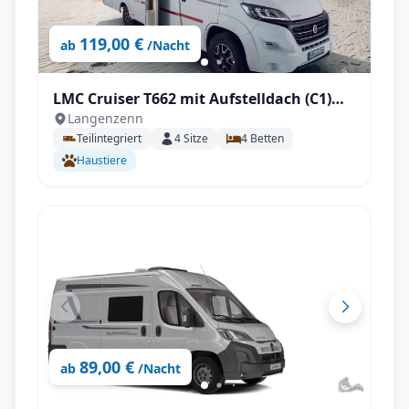
119,00 €
ab
/Nacht
LMC Cruiser T662 mit Aufstelldach (C1)
Langenzenn
mit Fahrradträger, SAT & TV, Zubehör
Teilintegriert
4
Sitze
4
Betten
uvm.
Haustiere
89,00 €
ab
/Nacht