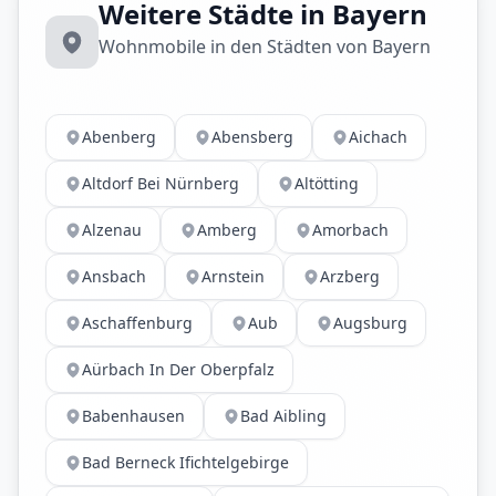
Weitere Städte in Bayern
Wohnmobile in den Städten von Bayern
Abenberg
Abensberg
Aichach
Altdorf Bei Nürnberg
Altötting
Alzenau
Amberg
Amorbach
Ansbach
Arnstein
Arzberg
Aschaffenburg
Aub
Augsburg
Aürbach In Der Oberpfalz
Babenhausen
Bad Aibling
Bad Berneck Ifichtelgebirge