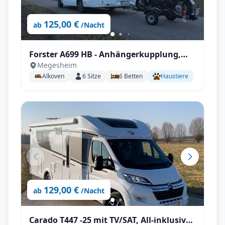
125,00 €
ab
/Nacht
Forster A699 HB - Anhängerkupplung,
Megesheim
Markise, Fahrradträger,
Alkoven
6
Sitze
6
Betten
Haustiere
Fahrerhausverdunklung uvm.
129,00 €
ab
/Nacht
Carado T447 -25 mit TV/SAT, All-inklusive