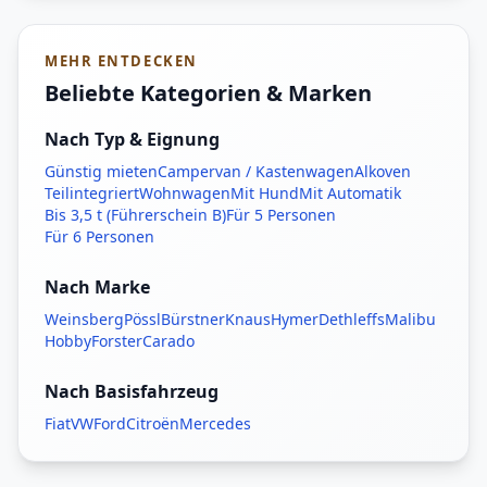
MEHR ENTDECKEN
Beliebte Kategorien & Marken
Nach Typ & Eignung
Günstig mieten
Campervan / Kastenwagen
Alkoven
Teilintegriert
Wohnwagen
Mit Hund
Mit Automatik
Bis 3,5 t (Führerschein B)
Für 5 Personen
Für 6 Personen
Nach Marke
Weinsberg
Pössl
Bürstner
Knaus
Hymer
Dethleffs
Malibu
Hobby
Forster
Carado
Nach Basisfahrzeug
Fiat
VW
Ford
Citroën
Mercedes