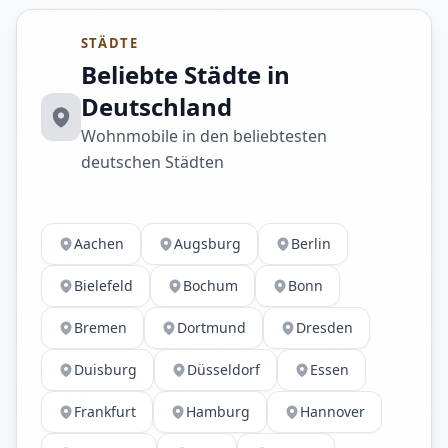
STÄDTE
Beliebte Städte in
Deutschland
Wohnmobile in den beliebtesten
deutschen Städten
Aachen
Augsburg
Berlin
Bielefeld
Bochum
Bonn
Bremen
Dortmund
Dresden
Duisburg
Düsseldorf
Essen
Frankfurt
Hamburg
Hannover