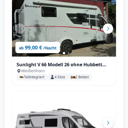
99,00 €
ab
/Nacht
Sunlight V 66 Modell 26 ohne Hubbett
Weißenhorn
geräumig für 2 P.
Teilintegriert
4
Sitze
2
Betten