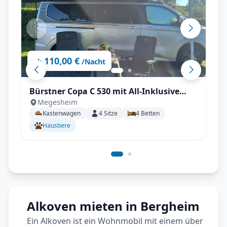
110,00 €
ab
/Nacht
Bürstner Copa C 530 mit All-Inklusive
Megesheim
Paket, Automatikgetriebe, Aufstelldach
Kastenwagen
4
Sitze
4
Betten
uvm.
Haustiere
Alkoven mieten in Bergheim
Ein Alkoven ist ein Wohnmobil mit einem über