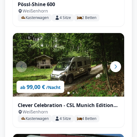
Pössl-Shine 600
Weißenhorn
Kastenwagen
4
Sitze
2
Betten
99,00 €
ab
/Nacht
Clever Celebration - CSL Munich Edition
Weißenhorn
Modell 26 mit Aufstelldach
Kastenwagen
4
Sitze
4
Betten